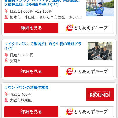
警備員スタッフ（イベント、道路、商業施設、
大型駐車場、JR列車見張りなど）
派遣社員
日給 11,000円〜12,100円
株式会社シエロ
栃木市・小山市・さいたま市西区・さいたま市岩槻区・久喜市・
人気機種に詳しくなれる携帯販売
【softbank】
詳細を見る
とりあえずキープ
時給1600円〜 ※別途インセンティブ、職能評
価制度あり ※残業代支給 ★交通費別途支給（規定
あり） ゜+゜・。○。・゜+゜・。○。・゜+゜ 入
マイクロバスにて教習所に通う生徒の送迎ドラ
岐阜県岐阜市の家電量販店
社祝い金10万円支給(規定有) お友達を紹介頂くと,
イバー
インセンティブ支給(規定有) ★月2回払い・週払い
日給 15,850円
詳細を見る
キープ
可能（規程有）★ ゜・。○。・゜+゜・。○。・゜
箕面市
+゜
紹介予定派遣
詳細を見る
とりあえずキープ
株式会社シエロ
人気機種に詳しくなれる携帯販売
【softbank】
ラウンドワンの清掃作業員
時給1600円〜 ※別途インセンティブ、職能評
時給 1,400円
価制度あり ※残業代支給 ★交通費別途支給（規定
大阪市城東区
あり） ゜+゜・。○。・゜+゜・。○。・゜+゜ 入
岐阜県岐阜市の家電量販店
社祝い金10万円支給(規定有) お友達を紹介頂くと,
インセンティブ支給(規定有) ★月2回払い・週払い
詳細を見る
とりあえずキープ
詳細を見る
キープ
可能（規程有）★ ゜・。○。・゜+゜・。○。・゜