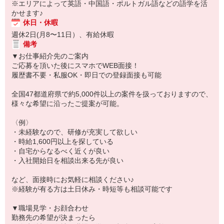
※エリアによって英語・中国語・ポルトガル語などの語学を活
かせます♪
休日・休暇
週休2日(月8〜11日）、有給休暇
備考
▼お仕事紹介先のご案内
ご応募を頂いた後にスマホでWEB面接！
履歴書不要・私服OK・即日での登録面接も可能
全国47都道府県で約5,000件以上の案件を扱っておりますので、
様々な希望に沿ったご提案が可能。
〈例〉
・未経験なので、研修が充実して欲しい
・時給1,600円以上を探している
・自宅からなるべく近くが良い
・入社開始日を相談出来る先が良い
など、面接時にお気軽に相談ください♪
※経験が有る方は土日休み・時短等も相談可能です
▼職場見学・お顔合わせ
勤務先の希望が決まったら