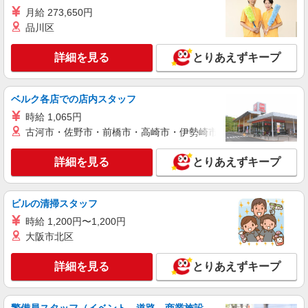
万円支給(規定有) お友達を紹介頂くと, インセンテ
月給 273,650円
ィブ支給(規定有) ★月2回払い・週払い可能（規程
品川区
詳細を見る
キープ
有）★ ゜・。○。・゜+゜・。○。・゜+゜
詳細を見る
とりあえずキープ
紹介予定派遣
株式会社シエロ
【docomo】人気機種に詳しくなれる携帯販売
ベルク各店での店内スタッフ
時給1500円〜1600円（経験・能力による） ※
時給 1,065円
残業代支給 ★交通費別途支給（規定あり） ゜
+゜・。○。・゜+゜・。○。・゜+゜ 入社祝い金10
古河市・佐野市・前橋市・高崎市・伊勢崎市・太田市・館林市・
岐阜県岐阜市のdocomoショップ
万円支給(規定有) お友達を紹介頂くと, インセンテ
ィブ支給(規定有) ★月2回払い・週払い可能（規程
詳細を見る
とりあえずキープ
詳細を見る
キープ
有）★ ゜・。○。・゜+゜・。○。・゜+゜
派遣社員
ビルの清掃スタッフ
株式会社シエロ
時給 1,200円〜1,200円
【au】の携帯販売スタッフ
大阪市北区
時給1500円〜1700円（経験・能力による） ※
残業代支給 ★交通費別途支給（規定あり） ゜
詳細を見る
とりあえずキープ
+゜・。○。・゜+゜・。○。・゜+゜ 入社祝い金10
岐阜県岐阜市のauショップ
万円支給(規定有) お友達を紹介頂くと, インセンテ
ィブ支給(規定有) ★月2回払い・週払い可能（規程
詳細を見る
キープ
有）★ ゜・。○。・゜+゜・。○。・゜+゜