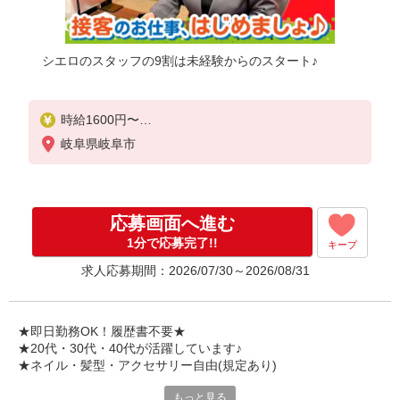
シエロのスタッフの9割は未経験からのスタート♪
時給1600円〜
※別途インセンティブ、職能評価制度あり
岐阜県岐阜市
※残業代支給
★交通費別途支給（規定あり）
゜+゜・。○。・゜+゜・。○。・゜+゜
応募画面へ進む
入社祝い金10万円支給(規定有)
1分で応募完了!!
キープ
お友達を紹介頂くと,
求人応募期間：2026/07/30～2026/08/31
インセンティブ支給(規定有)
★月2回払い・週払い可能（規程有）★
゜・。○。・゜+゜・。○。・゜+゜
★即日勤務OK！履歴書不要★
★20代・30代・40代が活躍しています♪
★ネイル・髪型・アクセサリー自由(規定あり)
もっと見る
各キャリアの新機種が特別価格で購入OK！！