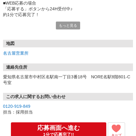
■WEB応募の場合
「応募する」ボタンから24H受付中♪
約1分で応募完了！
もっと見る
■電話応募の場合
電話応募も歓迎！（受付:10:00〜20:00）
土日祝も受付中♪
地図
【選考フロー】
名古屋営業所
①応募から3営業日を目安に、メールorお電話でご連絡します。
②面接日時を決定！「0120」から始まる電話番号からご連絡します
★スマホでWEB面接（LINEなど）・出張面接・事務所面接と選べま
連絡先住所
す
愛知県名古屋市中村区名駅南一丁目3番18号 NORE名駅8階801-C
③面接実施（履歴書不要）
号室
④勤務開始（スタート日は応相談）
※ご希望があれば、職場見学の調整もOKです！
この求人に関するお問い合わせ
お気軽にご応募ください♪
0120-919-849
担当：採用担当
応募画面へ進む
1分で応募完了!!
キープ