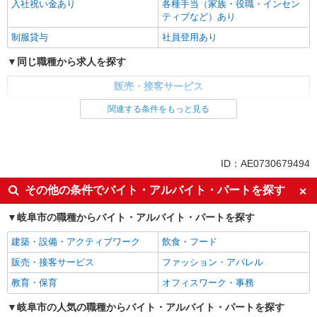
入社祝い金あり
各種手当（家族・役職・インセン
ティブなど）あり
制服貸与
社員登用あり
同じ職種から求人を探す
販売・接客サービス
家電・携帯販売
関連する条件をもっと見る
同じ特徴から求人を探す
未経験歓迎
ミドル（40代～）活躍中
ID：AE0730679494
英語が活かせる
ボーナス・賞与あり
その他の条件でバイト・アルバイト・パートを探す
日払い
車通勤OK
岐阜市の職種からバイト・アルバイト・パートを探す
交通費支給
社会保険あり
社員登用あり
建築・設備・アクティブワーク
飲食・フード
販売・接客サービス
ファッション・アパレル
教育・保育
オフィスワーク・事務
岐阜市の人気の職種からバイト・アルバイト・パートを探す