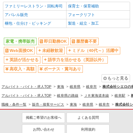
ファミリーレストラン・回転寿司
保育士・保育補助
アパレル販売
フォークリフト
梱包・仕分け・ピッキング
製造・組立・加工
家電・携帯販売
即日勤務OK
履歴書不要
Web面接OK
未経験歓迎
ミドル（40代～）活躍中
英語が活かせる
語学力を活かせる（英語以外）
高収入・高額
ボーナス・賞与あり
もっと見る
アルバイト・バイト・求人TOP
東海
岐阜県
岐阜市
株式会社シエロの
アルバイト・バイト・求人TOP
岐阜県の路線
ＪＲ東海道本線
岐阜駅
職種・条件一覧
販売・接客サービス
東海
岐阜県
岐阜市
株式会社シ
掲載ご希望のお客様へ
よくある質問
お問い合わせ
利用規約