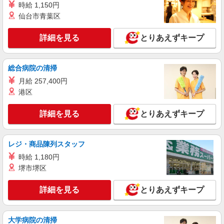
時給 1,150円
業代支給 ★交通費別途支給（規定あり） ゜
仙台市青葉区
+゜・。○。・゜+゜・。○。・゜+゜ 入社祝い金10
岐阜県岐阜市のauショップ
万円支給(規定有) お友達を紹介頂くと, インセンテ
ィブ支給(規定有) ★月2回払い・週払い可能（規程
詳細を見る
とりあえずキープ
詳細を見る
キープ
有）★ ゜・。○。・゜+゜・。○。・゜+゜
紹介予定派遣
総合病院の清掃
株式会社シエロ
月給 257,400円
携帯販売スタッフ【softbank】
港区
時給1600円〜 ※別途インセンティブ、職能評
価制度あり ※残業代支給 ★交通費別途支給（規定
詳細を見る
とりあえずキープ
あり） ゜+゜・。○。・゜+゜・。○。・゜+゜ 入
岐阜県岐阜市の家電量販店
社祝い金10万円支給(規定有) お友達を紹介頂くと,
インセンティブ支給(規定有) ★月2回払い・週払い
詳細を見る
レジ・商品陳列スタッフ
キープ
可能（規程有）★ ゜・。○。・゜+゜・。○。・゜
+゜
時給 1,180円
派遣社員
堺市堺区
株式会社シエロ
【au】人気機種に詳しくなれる携帯販売
詳細を見る
とりあえずキープ
時給1400〜1600円（経験・能力による） ※残
業代支給 ★交通費別途支給（規定あり） ゜
+゜・。○。・゜+゜・。○。・゜+゜ 入社祝い金10
大学病院の清掃
岐阜県岐阜市の携帯ショップ