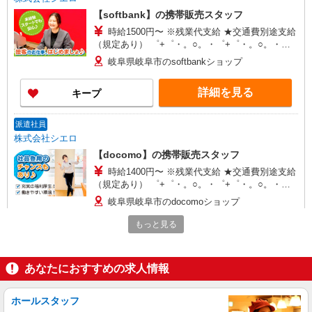
【softbank】の携帯販売スタッフ
時給1500円〜 ※残業代支給 ★交通費別途支給
（規定あり） ゜+゜・。○。・゜+゜・。○。・゜
+゜ 入社祝い金10万円支給(規定有) お友達を紹介
岐阜県岐阜市のsoftbankショップ
頂くと, インセンティブ支給(規定有) ★月2回払
い・週払い可能（規程有）★ ゜・。○。・゜
詳細を見る
キープ
+゜・。○。・゜+゜
派遣社員
株式会社シエロ
【docomo】の携帯販売スタッフ
時給1400円〜 ※残業代支給 ★交通費別途支給
（規定あり） ゜+゜・。○。・゜+゜・。○。・゜
+゜ 入社祝い金10万円支給(規定有) お友達を紹介
岐阜県岐阜市のdocomoショップ
頂くと, インセンティブ支給(規定有) ★月2回払
い・週払い可能（規程有）★ ゜・。○。・゜
もっと見る
詳細を見る
キープ
+゜・。○。・゜+゜
派遣社員
あなたにおすすめの求人情報
株式会社シエロ
【au】人気機種に詳しくなれる携帯販売
ホールスタッフ
時給1400〜1600円（経験・能力による） ※残