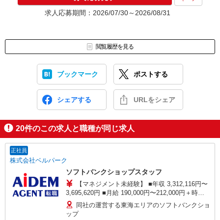
求人応募期間：2026/07/30～2026/08/31
閲覧履歴を見る
ブックマーク
ポストする
シェアする
URLをシェア
20
件のこの求人と職種が同じ求人
正社員
株式会社ベルパーク
ソフトバンクショップスタッフ
【マネジメント未経験】 ■年収 3,312,116円〜
3,695,620円 ■月給 190,000円〜212,000円＋時間
外手当 ※時間外勤務手当を月25時間想定として加
同社の運営する東海エリアのソフトバンクショ
えております。 【マネジメント経験者】 ■年収
ップ
4,552,432円〜5,660,900円 ■月給 260,000円〜