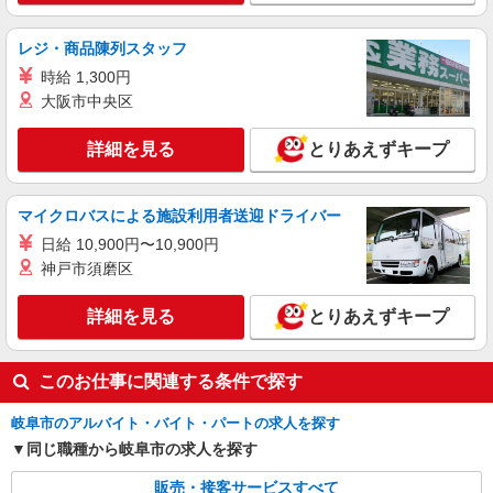
株式会社シエロ
スマホ携帯販売【ソフトバンク】
レジ・商品陳列スタッフ
時給1600円〜 ※別途インセンティブ、職能評
時給 1,300円
価制度あり ※残業代支給 ★交通費別途支給（規定
あり） ゜+゜・。○。・゜+゜・。○。・゜+゜ 入
大阪市中央区
岐阜県岐阜市の家電量販店
社祝い金10万円支給(規定有) お友達を紹介頂くと,
インセンティブ支給(規定有) ★月2回払い・週払い
詳細を見る
とりあえずキープ
詳細を見る
キープ
可能（規程有）★ ゜・。○。・゜+゜・。○。・゜
+゜
派遣社員
マイクロバスによる施設利用者送迎ドライバー
株式会社シエロ
日給 10,900円〜10,900円
【Y!mobile】の携帯販売スタッフ
神戸市須磨区
時給1500円〜1600円（経験・能力による） ※
残業代支給 ★交通費別途支給（規定あり） ゜
詳細を見る
とりあえずキープ
+゜・。○。・゜+゜・。○。・゜+゜ 入社祝い金10
岐阜県岐阜市のY！mobileショップ
万円支給(規定有) お友達を紹介頂くと, インセンテ
ィブ支給(規定有) ★月2回払い・週払い可能（規程
詳細を見る
キープ
このお仕事に関連する条件で探す
有）★ ゜・。○。・゜+゜・。○。・゜+゜
岐阜市のアルバイト・バイト・パートの求人を探す
同じ職種から岐阜市の求人を探す
販売・接客サービスすべて