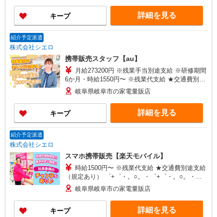
322,000円＋時間外手当 ※時間外勤務手当を月30
詳細を見る
キープ
時間想定として加えております。 【ソフトバンク
認定資格を取得すると資格手当が追加支給されま
す】 資格試験は年4回。 資格を取得すると最高月
紹介予定派遣
額8万円（年額96万円）を資格手当として追加支給
株式会社シエロ
します。
携帯販売スタッフ【au】
月給273200円 ※残業手当別途支給 ※研修期間
6か月・時給1550円〜 ※残業代支給 ★交通費別途
支給（規定あり） ゜+゜・。○。・゜+゜・。
岐阜県岐阜市の家電量販店
○。・゜+゜ 入社祝い金10万円支給(規定有) お友達
を紹介頂くと, インセンティブ支給(規定有) ゜・。
詳細を見る
キープ
○。・゜+゜・。○。・゜+゜
紹介予定派遣
株式会社シエロ
スマホ携帯販売【楽天モバイル】
時給1500円〜 ※残業代支給 ★交通費別途支給
（規定あり） ゜+゜・。○。・゜+゜・。○。・゜
+゜ 入社祝い金10万円支給(規定有) お友達を紹介
岐阜県岐阜市の家電量販店
頂くと, インセンティブ支給(規定有) ★月2回払
い・週払い可能（規程有）★ ゜・。○。・゜
詳細を見る
キープ
+゜・。○。・゜+゜