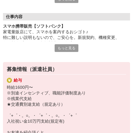
自分だけじゃなくって、
家族や友人にも適用されます！
仕事内容
さらに、各種リゾート施設やスポーツジムなどが
スマホ携帯販売【ソフトバンク】
特別割引価格でご利用可能☆☆
家電量販店にて、スマホを案内するおシゴト♪
お得に過ごしたいあなたの味方です♪
特に難しい説明もないので、ご安心を。新規契約、機種変更、
各種料金プランのご相談対応・ご提案などをお願いします。
【選べるお仕事いろいろ】
もっと見る
￣￣￣￣￣￣￣￣￣￣￣
初めての方でも安心♪
▼オフィスワーク
あなた専属のコーディネーターが親切・丁寧にフォローするので、
事務、経理、データ入力、コールセンター、受付
満足度◎
▼工場・製造・軽作業系
募集情報（派遣社員）
機械/食品製造・梱包・仕分け・加工・組立・検査
■携帯やインターネット販売業務
▼美容系
給与
docomo(ドコモ)/au(エーユー)・KDDI/softbank(ソフトバンク)など
眉毛サロンのアイブロウ・ネイリスト・エステ
時給1600円〜
の大手キャリアから
▼営業・販売
※別途インセンティブ、職能評価制度あり
ワイモバイル(Y!mobille)、楽天モバイル、UQなど格安スマホまで幅
法人営業・アパレル販売・個別指導塾・人材紹介
※残業代支給
広く紹介可能♪
▼人気案件も多数♪
★交通費別途支給（規定あり）
人気のApple（アップル）店舗もございます！
短期・期間限定・オープニング・官公庁案件
上場/優良/大手企業など
゜+゜・。○。・゜+゜・。○。・゜+゜
入社祝い金10万円支給(規定有)
【スマホ面接実施中】
￣￣￣￣￣￣￣￣￣
お友達を紹介頂くと,