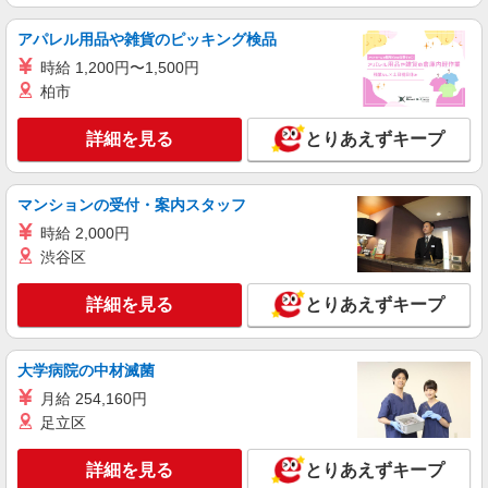
+゜
派遣社員
アパレル用品や雑貨のピッキング検品
株式会社シエロ
時給 1,200円〜1,500円
スマホ携帯販売【楽天モバイル】
柏市
時給1500円〜 ※残業代支給 ★交通費別途支給
（規定あり） ゜+゜・。○。・゜+゜・。○。・゜
詳細を見る
とりあえずキープ
+゜ 入社祝い金10万円支給(規定有) お友達を紹介
岐阜県岐阜市の家電量販店
頂くと, インセンティブ支給(規定有) ★月2回払
い・週払い可能（規程有）★ ゜・。○。・゜
詳細を見る
マンションの受付・案内スタッフ
キープ
+゜・。○。・゜+゜
時給 2,000円
紹介予定派遣
渋谷区
株式会社シエロ
【docomo】人気機種に詳しくなれる携帯販売
詳細を見る
とりあえずキープ
時給1500円〜1800円（経験・能力による） ※
残業代支給 ★交通費別途支給（規定あり） ゜
+゜・。○。・゜+゜・。○。・゜+゜ 入社祝い金10
大学病院の中材滅菌
岐阜県岐阜市のdocomoショップ
万円支給(規定有) お友達を紹介頂くと, インセンテ
月給 254,160円
ィブ支給(規定有) ★月2回払い・週払い可能（規程
足立区
詳細を見る
キープ
有）★ ゜・。○。・゜+゜・。○。・゜+゜
詳細を見る
とりあえずキープ
派遣社員