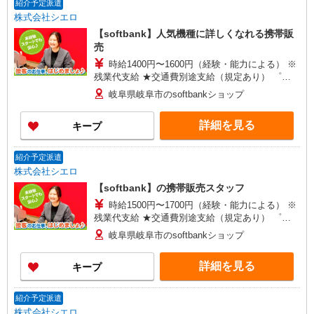
紹介予定派遣
株式会社シエロ
【softbank】人気機種に詳しくなれる携帯販
売
時給1400円〜1600円（経験・能力による） ※
残業代支給 ★交通費別途支給（規定あり） ゜
+゜・。○。・゜+゜・。○。・゜+゜ 入社祝い金10
岐阜県岐阜市のsoftbankショップ
万円支給(規定有) お友達を紹介頂くと, インセンテ
ィブ支給(規定有) ★月2回払い・週払い可能（規程
詳細を見る
キープ
有）★ ゜・。○。・゜+゜・。○。・゜+゜
紹介予定派遣
株式会社シエロ
【softbank】の携帯販売スタッフ
時給1500円〜1700円（経験・能力による） ※
残業代支給 ★交通費別途支給（規定あり） ゜
+゜・。○。・゜+゜・。○。・゜+゜ 入社祝い金10
岐阜県岐阜市のsoftbankショップ
万円支給(規定有) お友達を紹介頂くと, インセンテ
ィブ支給(規定有) ★月2回払い・週払い可能（規程
詳細を見る
キープ
有）★ ゜・。○。・゜+゜・。○。・゜+゜
紹介予定派遣
株式会社シエロ