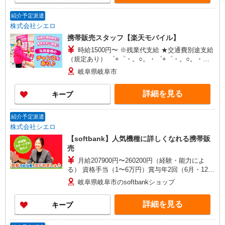
紹介予定派遣
株式会社シエロ
携帯販売スタッフ【楽天モバイル】
時給1500円〜 ※残業代支給 ★交通費別途支給
（規定あり） ゜+゜・。○。・゜+゜・。○。・゜
+゜ 入社祝い金10万円支給(規定有) お友達を紹介
岐阜県岐阜市
頂くと, インセンティブ支給(規定有) ★月2回払
い・週払い可能（規程有）★ ゜・。○。・゜
詳細を見る
キープ
+゜・。○。・゜+゜
紹介予定派遣
株式会社シエロ
【softbank】人気機種に詳しくなれる携帯販
売
月給207900円〜260200円（経験・能力によ
る） 資格手当（1〜6万円）賞与年2回（6月・12
月・実績最高5.4カ月分） 未経験から入社半年で
岐阜県岐阜市のsoftbankショップ
年収400万円以上への昇給実績あり ※残業代支給
★交通費別途支給（規定あり） ゜+゜・。○。・゜
詳細を見る
キープ
+゜・。○。・゜+゜ 入社祝い金10万円支給(規定
有) お友達を紹介頂くと, インセンティブ支給(規定
有) ゜・。○。・゜+゜・。○。・゜+゜