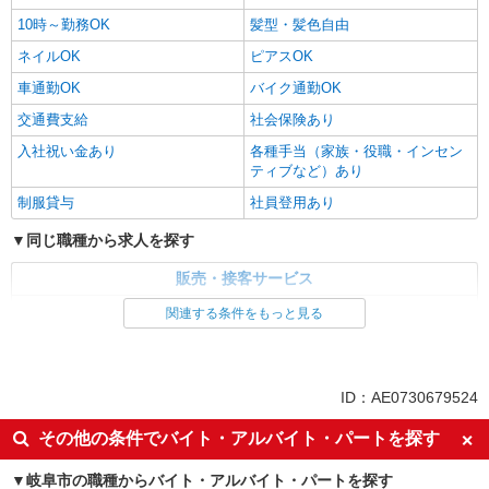
10時～勤務OK
髪型・髪色自由
ネイルOK
ピアスOK
車通勤OK
バイク通勤OK
交通費支給
社会保険あり
入社祝い金あり
各種手当（家族・役職・インセン
ティブなど）あり
制服貸与
社員登用あり
同じ職種から求人を探す
販売・接客サービス
家電・携帯販売
関連する条件をもっと見る
同じ特徴から求人を探す
未経験歓迎
ミドル（40代～）活躍中
ID：AE0730679524
英語が活かせる
ボーナス・賞与あり
その他の条件でバイト・アルバイト・パートを探す
日払い
車通勤OK
岐阜市の職種からバイト・アルバイト・パートを探す
交通費支給
社会保険あり