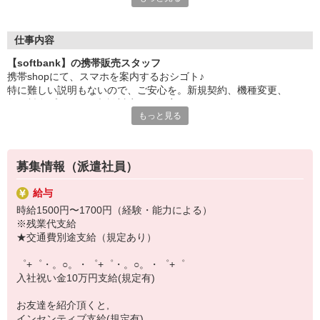
日々変わる専門知識を覚えるのはやっぱり大変。
でも心配ご無用！
仕事内容
シエロのご紹介するお店は、チームワークが良く
【softbank】の携帯販売スタッフ
お互いに教え合ったり、フォローしあったりする
携帯shopにて、スマホを案内するおシゴト♪
和気あいあいとした人間関係がある店舗ばかり！
特に難しい説明もないので、ご安心を。新規契約、機種変更、
皆で一緒にステップアップしましょう♪
各種料金プランのご相談対応・ご提案などをお願いします。
もっと見る
【選べるお仕事いろいろ】
初めての方でも安心♪
￣￣￣￣￣￣￣￣￣￣￣
あなた専属のコーディネーターが親切・丁寧にフォローするので、
▼オフィスワーク
満足度◎
事務、経理、データ入力、コールセンター、受付
募集情報（派遣社員）
▼工場・製造・軽作業系
■携帯やインターネット販売業務
機械/食品製造・梱包・仕分け・加工・組立・検査
給与
docomo(ドコモ)/au(エーユー)・KDDI/softbank(ソフトバンク)など
▼美容系
時給1500円〜1700円（経験・能力による）
の大手キャリアから
眉毛サロンのアイブロウ・ネイリスト・エステ
※残業代支給
ワイモバイル(Y!mobille)、楽天モバイル、UQなど格安スマホまで幅
▼営業・販売
★交通費別途支給（規定あり）
広く紹介可能♪
法人営業・アパレル販売・個別指導塾・人材紹介
人気のApple（アップル）店舗もございます！
▼人気案件も多数♪
゜+゜・。○。・゜+゜・。○。・゜+゜
短期・期間限定・オープニング・官公庁案件
入社祝い金10万円支給(規定有)
上場/優良/大手企業など
お友達を紹介頂くと,
【スマホ面接実施中】
インセンティブ支給(規定有)