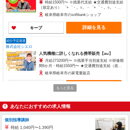
時給1500円〜 ※残業代支給 ★交通費別途支給
（規定あり） ゜+゜・。○。・゜+゜・。○。・゜
+゜ 入社祝い金10万円支給(規定有) お友達を紹介
岐阜県岐阜市のsoftbankショップ
頂くと, インセンティブ支給(規定有) ★月2回払
い・週払い可能（規程有）★ ゜・。○。・゜
詳細を見る
キープ
+゜・。○。・゜+゜
紹介予定派遣
株式会社シエロ
人気機種に詳しくなれる携帯販売【au】
月給273200円〜 ※残業手当別途支給 ※研修期
間6か月・時給1550円〜 ★交通費別途支給（規定
あり） ゜+゜・。○。・゜+゜・。○。・゜+゜ 入
岐阜県岐阜市の家電量販店
社祝い金10万円支給(規定有) お友達を紹介頂くと,
インセンティブ支給(規定有) ゜・。○。・゜
詳細を見る
キープ
+゜・。○。・゜+゜
もっと見る
派遣社員
株式会社シエロ
あなたにおすすめの求人情報
【au】の携帯販売スタッフ
時給1500円〜1800円（経験・能力による） ※
個別指導講師
残業代支給 ★交通費別途支給（規定あり） ゜
時給 1,040円〜1,390円
+゜・。○。・゜+゜・。○。・゜+゜ 入社祝い金10