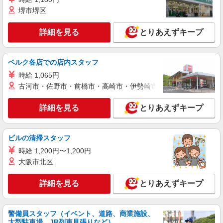
詳細を見る
キープ
有）★ ゜・。○。・゜+゜・。○。・゜+゜
堺市堺区
紹介予定派遣
詳細を見る
とりあえずキープ
株式会社シエロ
人気機種に詳しくなれる携帯販売
【softbank】
ベルク各店での店内スタッフ
時給1600円〜 ※別途インセンティブ、職能評
時給 1,065円
価制度あり ※残業代支給 ★交通費別途支給（規定
あり） ゜+゜・。○。・゜+゜・。○。・゜+゜ 入
古河市・佐野市・前橋市・高崎市・伊勢崎市・太田市・館林市・
岐阜県岐阜市の家電量販店
社祝い金10万円支給(規定有) お友達を紹介頂くと,
インセンティブ支給(規定有) ★月2回払い・週払い
詳細を見る
とりあえずキープ
詳細を見る
キープ
可能（規程有）★ ゜・。○。・゜+゜・。○。・゜
+゜
紹介予定派遣
ビルの清掃スタッフ
株式会社シエロ
時給 1,200円〜1,200円
【ワイモバイル】の店舗スタッフ
大阪市北区
月給207900円〜260200円（経験・能力によ
る） 資格手当（1〜6万円）賞与年2回（6月・12
詳細を見る
とりあえずキープ
月・実績最高5.4カ月分） 未経験から入社半年で
岐阜県岐阜市のY!mobileショップ
年収400万円以上への昇給実績あり ※残業代支給
★交通費別途支給（規定あり） ゜+゜・。○。・゜
詳細を見る
キープ
+゜・。○。・゜+゜ 入社祝い金10万円支給(規定
警備員スタッフ（イベント、道路、商業施設、
有) お友達を紹介頂くと, インセンティブ支給(規定
大型駐車場、JR列車見張りなど）