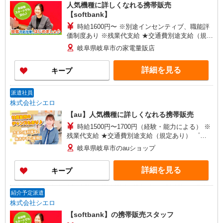
人気機種に詳しくなれる携帯販売
【softbank】
時給1600円〜 ※別途インセンティブ、職能評
価制度あり ※残業代支給 ★交通費別途支給（規定
あり） ゜+゜・。○。・゜+゜・。○。・゜+゜ 入
岐阜県岐阜市の家電量販店
社祝い金10万円支給(規定有) お友達を紹介頂くと,
インセンティブ支給(規定有) ★月2回払い・週払い
詳細を見る
キープ
可能（規程有）★ ゜・。○。・゜+゜・。○。・゜
+゜
派遣社員
株式会社シエロ
【au】人気機種に詳しくなれる携帯販売
時給1500円〜1700円（経験・能力による） ※
残業代支給 ★交通費別途支給（規定あり） ゜
+゜・。○。・゜+゜・。○。・゜+゜ 入社祝い金10
岐阜県岐阜市のauショップ
万円支給(規定有) お友達を紹介頂くと, インセンテ
ィブ支給(規定有) ★月2回払い・週払い可能（規程
詳細を見る
キープ
有）★ ゜・。○。・゜+゜・。○。・゜+゜
紹介予定派遣
株式会社シエロ
【softbank】の携帯販売スタッフ