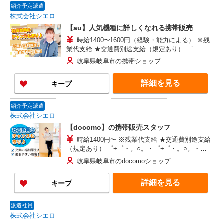
紹介予定派遣
株式会社シエロ
【au】人気機種に詳しくなれる携帯販売
時給1400〜1600円（経験・能力による） ※残
業代支給 ★交通費別途支給（規定あり） ゜
+゜・。○。・゜+゜・。○。・゜+゜ 入社祝い金10
岐阜県岐阜市の携帯ショップ
万円支給(規定有) お友達を紹介頂くと, インセンテ
ィブ支給(規定有) ★月2回払い・週払い可能（規程
詳細を見る
キープ
有）★ ゜・。○。・゜+゜・。○。・゜+゜
紹介予定派遣
株式会社シエロ
【docomo】の携帯販売スタッフ
時給1400円〜 ※残業代支給 ★交通費別途支給
（規定あり） ゜+゜・。○。・゜+゜・。○。・゜
+゜ 入社祝い金10万円支給(規定有) お友達を紹介
岐阜県岐阜市のdocomoショップ
頂くと, インセンティブ支給(規定有) ★月2回払
い・週払い可能（規程有）★ ゜・。○。・゜
詳細を見る
キープ
+゜・。○。・゜+゜
派遣社員
株式会社シエロ