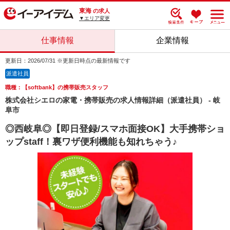
東海
の求人
▼エリア変更
仕事情報
企業情報
更新日：2026/07/31 ※更新日時点の最新情報です
派遣社員
職種：【softbank】の携帯販売スタッフ
株式会社シエロの家電・携帯販売の求人情報詳細（派遣社員） - 岐
阜市
◎西岐阜◎【即日登録/スマホ面接OK】大手携帯ショ
ップstaff！裏ワザ便利機能も知れちゃう♪