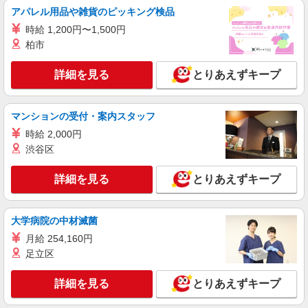
株式会社シエロ
アパレル用品や雑貨のピッキング検品
【au】の携帯販売スタッフ
時給 1,200円〜1,500円
時給1500円〜1700円（経験・能力による） ※
柏市
残業代支給 ★交通費別途支給（規定あり） ゜
+゜・。○。・゜+゜・。○。・゜+゜ 入社祝い金10
岐阜県岐阜市のauショップ
詳細を見る
とりあえずキープ
万円支給(規定有) お友達を紹介頂くと, インセンテ
ィブ支給(規定有) ★月2回払い・週払い可能（規程
詳細を見る
キープ
有）★ ゜・。○。・゜+゜・。○。・゜+゜
マンションの受付・案内スタッフ
時給 2,000円
派遣社員
株式会社シエロ
渋谷区
人気機種に詳しくなれる携帯販売【楽天モバイ
ル】
詳細を見る
とりあえずキープ
日給12000円〜 ※残業代支給 ★交通費別途支
給（規定あり） ゜+゜・。○。・゜+゜・。
○。・゜+゜ 入社祝い金10万円支給(規定有) お友達
大学病院の中材滅菌
岐阜県を含む東海3県内の家電量販店の楽天モ
を紹介頂くと, インセンティブ支給(規定有) ★月2
バイルショップ
月給 254,160円
回払い・週払い可能（規程有）★ ゜・。○。・゜
足立区
+゜・。○。・゜+゜
詳細を見る
キープ
詳細を見る
とりあえずキープ
派遣社員