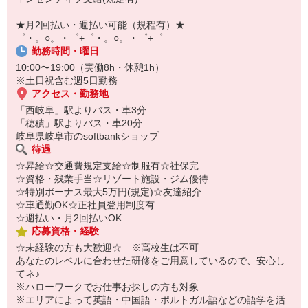
￣￣￣￣￣￣￣￣￣
自宅に居ながらスマホでカンタン面接OK！
★月2回払い・週払い可能（規程有）★
オンライン面談なのでスピード対応。
゜・。○。・゜+゜・。○。・゜+゜
勤務時間・曜日
10:00〜19:00（実働8h・休憩1h）
※土日祝含む週5日勤務
アクセス・勤務地
「西岐阜」駅よりバス・車3分
「穂積」駅よりバス・車20分
岐阜県岐阜市のsoftbankショップ
待遇
☆昇給☆交通費規定支給☆制服有☆社保完
☆資格・残業手当☆リゾート施設・ジム優待
☆特別ボーナス最大5万円(規定)☆友達紹介
☆車通勤OK☆正社員登用制度有
☆週払い・月2回払いOK
応募資格・経験
☆未経験の方も大歓迎☆ ※高校生は不可
あなたのレベルに合わせた研修をご用意しているので、安心し
てネ♪
※ハローワークでお仕事お探しの方も対象
※エリアによって英語・中国語・ポルトガル語などの語学を活