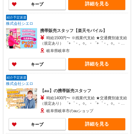
詳細を見る
キープ
時間想定として加えております。 【ソフトバンク
認定資格を取得すると資格手当が追加支給されま
す】 資格試験は年4回。 資格を取得すると最高月
紹介予定派遣
額8万円（年額96万円）を資格手当として追加支給
株式会社シエロ
します。
携帯販売スタッフ【楽天モバイル】
時給1500円〜 ※残業代支給 ★交通費別途支給
（規定あり） ゜+゜・。○。・゜+゜・。○。・゜
+゜ 入社祝い金10万円支給(規定有) お友達を紹介
岐阜県岐阜市
頂くと, インセンティブ支給(規定有) ★月2回払
い・週払い可能（規程有）★ ゜・。○。・゜
詳細を見る
キープ
+゜・。○。・゜+゜
紹介予定派遣
株式会社シエロ
【au】の携帯販売スタッフ
時給1400円〜 ※残業代支給 ★交通費別途支給
（規定あり） ゜+゜・。○。・゜+゜・。○。・゜
+゜ 入社祝い金10万円支給(規定有) お友達を紹介
岐阜県岐阜市のauショップ
頂くと, インセンティブ支給(規定有) ★月2回払
い・週払い可能（規程有）★ ゜・。○。・゜
詳細を見る
キープ
+゜・。○。・゜+゜