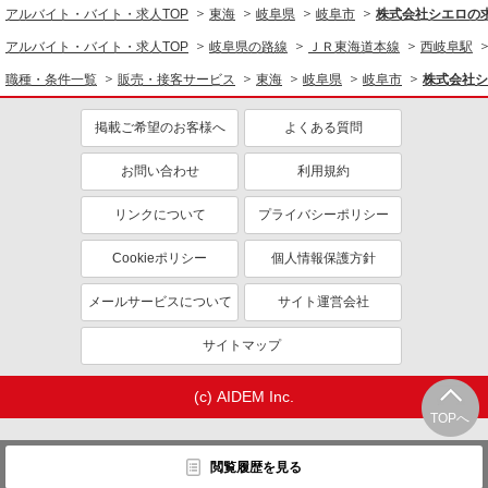
アルバイト・バイト・求人TOP
東海
岐阜県
岐阜市
株式会社シエロの
アルバイト・バイト・求人TOP
岐阜県の路線
ＪＲ東海道本線
西岐阜駅
職種・条件一覧
販売・接客サービス
東海
岐阜県
岐阜市
株式会社シ
掲載ご希望のお客様へ
よくある質問
お問い合わせ
利用規約
リンクについて
プライバシーポリシー
Cookieポリシー
個人情報保護方針
メールサービスについて
サイト運営会社
サイトマップ
(c) AIDEM Inc.
TOPへ
閲覧履歴を見る