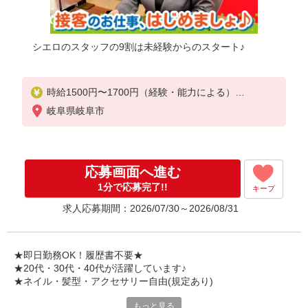
シエロのスタッフの9割は未経験からのスタート♪
時給1500円〜1700円（経験・能力による）
※残業代支給
岐阜県岐阜市
★交通費別途支給（規定あり）
゜+゜・。○。・゜+゜・。○。・゜+゜
入社祝い金10万円支給(規定有)
応募画面へ進む
お友達を紹介頂くと,
1分で応募完了!!
キープ
インセンティブ支給(規定有)
求人応募期間：2026/07/30～2026/08/31
★月2回払い・週払い可能（規程有）★
゜・。○。・゜+゜・。○。・゜+゜
★即日勤務OK！履歴書不要★
★20代・30代・40代が活躍しています♪
★ネイル・髪型・アクセサリー自由(規定あり)
もっと見る
新しい機種やプラン。