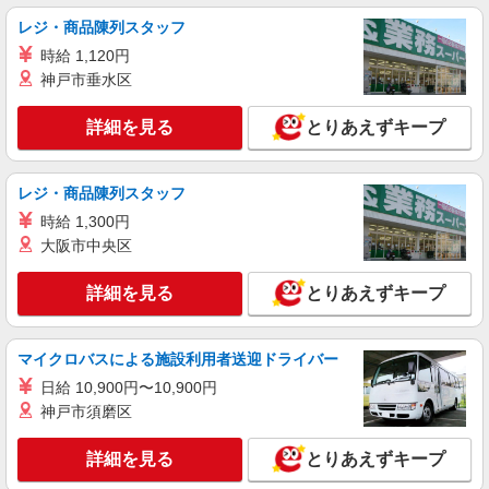
株式会社シエロ
レジ・商品陳列スタッフ
【ソフトバンク】の店舗スタッフ
時給 1,120円
時給1500円〜1800円（経験・能力による） ※
残業代支給 ★交通費別途支給（規定あり） ゜
神戸市垂水区
+゜・。○。・゜+゜・。○。・゜+゜ 入社祝い金10
岐阜県岐阜市のsoftbankショップ
万円支給(規定有) お友達を紹介頂くと, インセンテ
詳細を見る
とりあえずキープ
ィブ支給(規定有) ★月2回払い・週払い可能（規程
詳細を見る
キープ
有）★ ゜・。○。・゜+゜・。○。・゜+゜
レジ・商品陳列スタッフ
派遣社員
時給 1,300円
株式会社シエロ
大阪市中央区
人気機種に詳しくなれる携帯販売【au】
月給273200円〜 ※残業手当別途支給 ※研修期
詳細を見る
とりあえずキープ
間6か月・時給1550円〜 ★交通費別途支給（規定
あり） ゜+゜・。○。・゜+゜・。○。・゜+゜ 入
岐阜県岐阜市の家電量販店
社祝い金10万円支給(規定有) お友達を紹介頂くと,
インセンティブ支給(規定有) ゜・。○。・゜
マイクロバスによる施設利用者送迎ドライバー
詳細を見る
キープ
+゜・。○。・゜+゜
日給 10,900円〜10,900円
神戸市須磨区
詳細を見る
とりあえずキープ