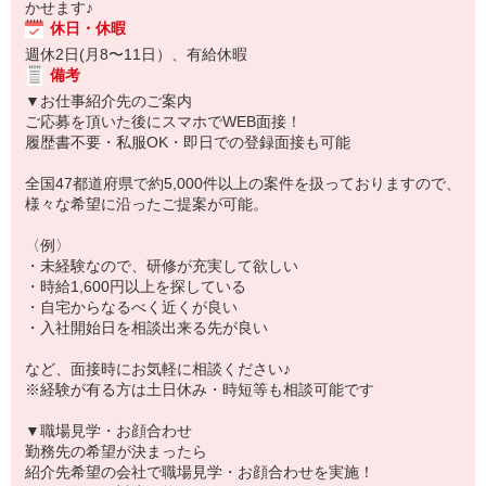
かせます♪
休日・休暇
週休2日(月8〜11日）、有給休暇
備考
▼お仕事紹介先のご案内
ご応募を頂いた後にスマホでWEB面接！
履歴書不要・私服OK・即日での登録面接も可能
全国47都道府県で約5,000件以上の案件を扱っておりますので、
様々な希望に沿ったご提案が可能。
〈例〉
・未経験なので、研修が充実して欲しい
・時給1,600円以上を探している
・自宅からなるべく近くが良い
・入社開始日を相談出来る先が良い
など、面接時にお気軽に相談ください♪
※経験が有る方は土日休み・時短等も相談可能です
▼職場見学・お顔合わせ
勤務先の希望が決まったら
紹介先希望の会社で職場見学・お顔合わせを実施！