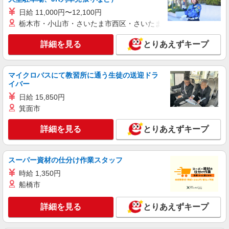
有) ゜・。○。・゜+゜・。○。・゜+゜
派遣社員
日給 11,000円〜12,100円
株式会社シエロ
栃木市・小山市・さいたま市西区・さいたま市岩槻区・久喜市・
人気機種に詳しくなれる携帯販売
【softbank】
詳細を見る
とりあえずキープ
時給1600円〜 ※別途インセンティブ、職能評
価制度あり ※残業代支給 ★交通費別途支給（規定
あり） ゜+゜・。○。・゜+゜・。○。・゜+゜ 入
マイクロバスにて教習所に通う生徒の送迎ドラ
岐阜県岐阜市の家電量販店
社祝い金10万円支給(規定有) お友達を紹介頂くと,
イバー
インセンティブ支給(規定有) ★月2回払い・週払い
日給 15,850円
詳細を見る
キープ
可能（規程有）★ ゜・。○。・゜+゜・。○。・゜
箕面市
+゜
派遣社員
詳細を見る
とりあえずキープ
株式会社シエロ
携帯販売スタッフ【楽天モバイル】
時給1500円〜 ※残業代支給 ★交通費別途支給
スーパー資材の仕分け作業スタッフ
（規定あり） ゜+゜・。○。・゜+゜・。○。・゜
時給 1,350円
+゜ 入社祝い金10万円支給(規定有) お友達を紹介
岐阜県岐阜市
船橋市
頂くと, インセンティブ支給(規定有) ★月2回払
い・週払い可能（規程有）★ ゜・。○。・゜
詳細を見る
キープ
+゜・。○。・゜+゜
詳細を見る
とりあえずキープ
派遣社員