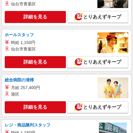
岐阜県岐阜市のauショップ
仙台市青葉区
万円支給(規定有) お友達を紹介頂くと, インセンテ
ィブ支給(規定有) ★月2回払い・週払い可能（規程
詳細を見る
キープ
有）★ ゜・。○。・゜+゜・。○。・゜+゜
詳細を見る
とりあえずキープ
派遣社員
株式会社シエロ
ホールスタッフ
携帯販売スタッフ【Y!mobile】
時給 1,150円
時給1600円〜 ※別途インセンティブ、職能評
仙台市青葉区
価制度あり ※残業代支給 ★交通費別途支給（規定
あり） ゜+゜・。○。・゜+゜・。○。・゜+゜ 入
岐阜県岐阜市の家電量販店
詳細を見る
とりあえずキープ
社祝い金10万円支給(規定有) お友達を紹介頂くと,
インセンティブ支給(規定有) ★月2回払い・週払い
詳細を見る
キープ
可能（規程有）★ ゜・。○。・゜+゜・。○。・゜
総合病院の清掃
+゜
月給 257,400円
派遣社員
株式会社シエロ
港区
【au】人気機種に詳しくなれる携帯販売
詳細を見る
とりあえずキープ
時給1400〜1600円（経験・能力による） ※残
業代支給 ★交通費別途支給（規定あり） ゜
+゜・。○。・゜+゜・。○。・゜+゜ 入社祝い金10
岐阜県岐阜市の携帯ショップ
万円支給(規定有) お友達を紹介頂くと, インセンテ
レジ・商品陳列スタッフ
ィブ支給(規定有) ★月2回払い・週払い可能（規程
時給 1,180円