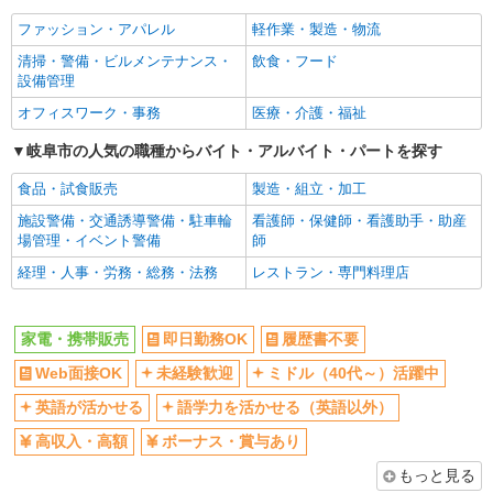
社員登用あり
ファッション・アパレル
軽作業・製造・物流
清掃・警備・ビルメンテナンス・
飲食・フード
設備管理
オフィスワーク・事務
医療・介護・福祉
岐阜市の人気の職種からバイト・アルバイト・パートを探す
食品・試食販売
製造・組立・加工
施設警備・交通誘導警備・駐車輪
看護師・保健師・看護助手・助産
場管理・イベント警備
師
経理・人事・労務・総務・法務
レストラン・専門料理店
家電・携帯販売
即日勤務OK
履歴書不要
Web面接OK
未経験歓迎
ミドル（40代～）活躍中
英語が活かせる
語学力を活かせる（英語以外）
高収入・高額
ボーナス・賞与あり
もっと見る