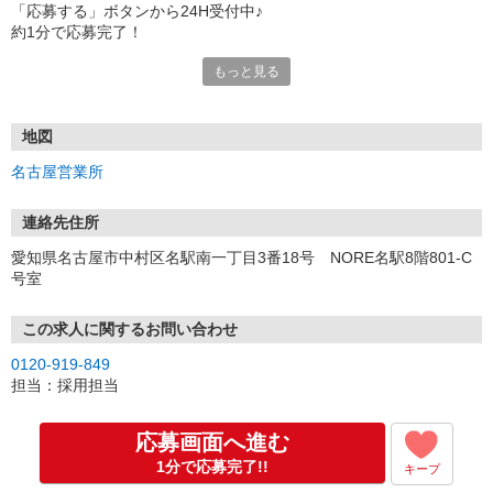
「応募する」ボタンから24H受付中♪
約1分で応募完了！
もっと見る
■電話応募の場合
電話応募も歓迎！（受付:10:00〜20:00）
土日祝も受付中♪
地図
【選考フロー】
名古屋営業所
①応募から3営業日を目安に、メールorお電話でご連絡します。
②面接日時を決定！「0120」から始まる電話番号からご連絡します
★スマホでWEB面接（LINEなど）・出張面接・事務所面接と選べま
連絡先住所
す
愛知県名古屋市中村区名駅南一丁目3番18号 NORE名駅8階801-C
③面接実施（履歴書不要）
号室
④勤務開始（スタート日は応相談）
※ご希望があれば、職場見学の調整もOKです！
この求人に関するお問い合わせ
お気軽にご応募ください♪
0120-919-849
担当：採用担当
応募画面へ進む
1分で応募完了!!
キープ