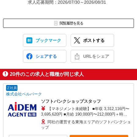
求人応募期間：2026/07/30～2026/08/31
閲覧履歴を見る
ブックマーク
ポストする
シェアする
URLをシェア
20
件のこの求人と職種が同じ求人
正社員
株式会社ベルパーク
ソフトバンクショップスタッフ
【マネジメント未経験】 ■年収 3,312,116円〜
3,695,620円 ■月給 190,000円〜212,000円＋時間
外手当 ※時間外勤務手当を月25時間想定として加
同社の運営する東海エリアのソフトバンクショ
えております。 【マネジメント経験者】 ■年収
ップ
4,552,432円〜5,660,900円 ■月給 260,000円〜
322,000円＋時間外手当 ※時間外勤務手当を月30