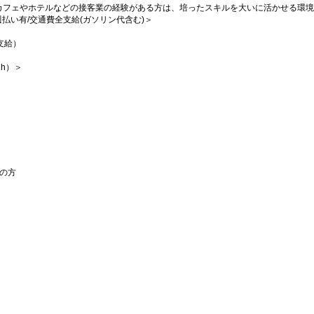
カフェやホテルなどの接客業の経験がある方は、培ったスキルを大いに活かせる環境
/週払い有/交通費全支給(ガソリン代含む)＞
支給）
h）＞
の方