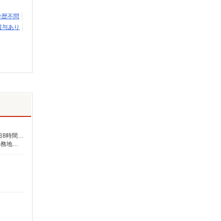
学歴不問
賞与あり
未経験：時給1500〜1700円（資格・経験による） 経験者：時給1700〜1900円（資格・経験による） ◎月収例 時給1900円×1日8時間×22日（週5日）＝33万4400円 ◆昇給あり ◆支払い方法 ※日払い/週払い/月払い対応も可能です。詳しくは面談時にご相談ください。 ◆交通費：別途全額支給 ※当社規定あり
三重県桑名市 【最寄駅】 ◆各線「桑名駅」 ◆三岐鉄道北勢線「在良駅」 ◆三岐鉄道北勢線「馬道駅」 ★その他、近隣に多数勤務地あります！