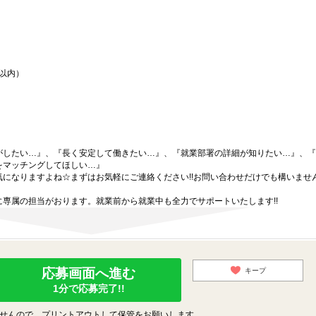
間以内）
がしたい…』、『長く安定して働きたい…』、『就業部署の詳細が知りたい…』、『
をマッチングしてほしい…』
になりますよね☆まずはお気軽にご連絡ください!!お問い合わせだけでも構いません
専属の担当がおります。就業前から就業中も全力でサポートいたします!!
応募画面へ進む
キープ
1分で応募完了!!
せんので、プリントアウトして保管をお願いします。