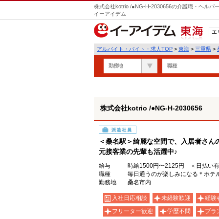
株式会社kotrio /●NG-H-2030656の介護職
イーアイデム
エ
東海
アルバイト・バイト・求人TOP
>
東海
>
三重県
>
勤務地
職種
株式会社kotrio /●NG-H-2030656
派遣社員
＜桑名駅＞綺麗な空間で、入居者さん
元接客業の先輩も活躍中♪
給与
時給1500円〜2125円 ＜日払い
職種
毎日通うのが楽しみになる＊ホテル
勤務地
桑名市内
入社日応相談
未経験歓迎
経験
フリーター歓迎
学歴不問
ブラ