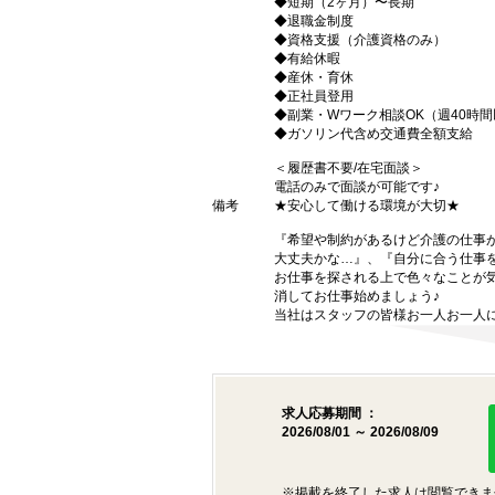
◆短期（2ヶ月）〜長期
◆退職金制度
◆資格支援（介護資格のみ）
◆有給休暇
◆産休・育休
◆正社員登用
◆副業・Wワーク相談OK（週40時
◆ガソリン代含め交通費全額支給
＜履歴書不要/在宅面談＞
電話のみで面談が可能です♪
備考
★安心して働ける環境が大切★
『希望や制約があるけど介護の仕事
大丈夫かな…』、『自分に合う仕事
お仕事を探される上で色々なことが気
消してお仕事始めましょう♪
当社はスタッフの皆様お一人お一人に
求人応募期間 ：
2026/08/01 ～ 2026/08/09
※掲載を終了した求人は閲覧できま