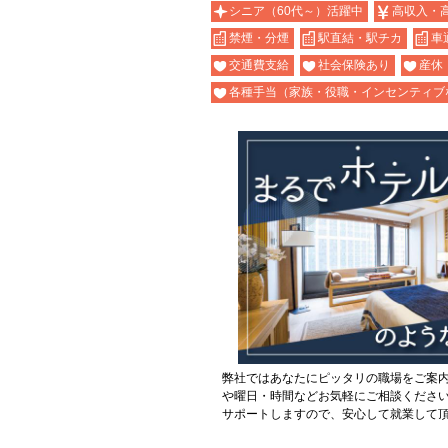
シニア（60代～）活躍中
高収入・
禁煙・分煙
駅直結・駅チカ
車
交通費支給
社会保険あり
産休
各種手当（家族・役職・インセンティブ
弊社ではあなたにピッタリの職場をご案
や曜日・時間などお気軽にご相談くださ
サポートしますので、安心して就業して