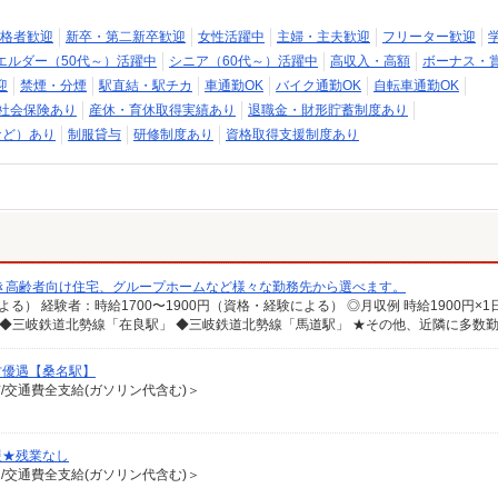
格者歓迎
新卒・第二新卒歓迎
女性活躍中
主婦・主夫歓迎
フリーター歓迎
エルダー（50代～）活躍中
シニア（60代～）活躍中
高収入・高額
ボーナス・
迎
禁煙・分煙
駅直結・駅チカ
車通勤OK
バイク通勤OK
自転車通勤OK
社会保険あり
産休・育休取得実績あり
退職金・財形貯蓄制度あり
など）あり
制服貸与
研修制度あり
資格取得支援制度あり
き高齢者向け住宅、グループホームなど様々な勤務先から選べます。
方優遇【桑名駅】
有/交通費全支給(ガソリン代含む)＞
援★残業なし
遇/交通費全支給(ガソリン代含む)＞
＞