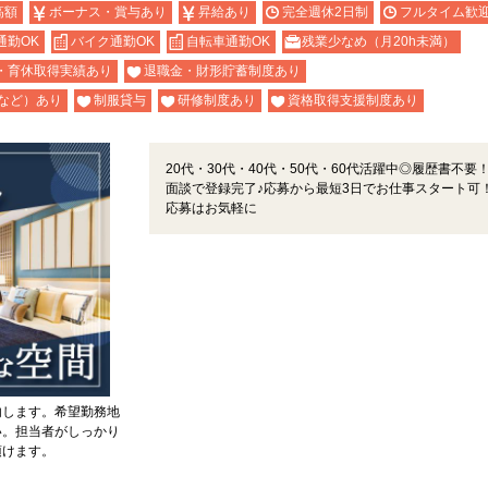
高額
ボーナス・賞与あり
昇給あり
完全週休2日制
フルタイム歓
通勤OK
バイク通勤OK
自転車通勤OK
残業少なめ（月20h未満）
・育休取得実績あり
退職金・財形貯蓄制度あり
など）あり
制服貸与
研修制度あり
資格取得支援制度あり
20代・30代・40代・50代・60代活躍中◎履歴書不要！
面談で登録完了♪応募から最短3日でお仕事スタート可
応募はお気軽に
内します。希望勤務地
い。担当者がしっかり
頂けます。