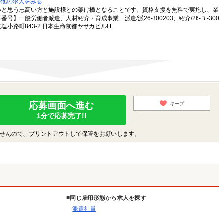
の他の求人をみる
いと思う志高い方と施設様との架け橋となることです。資格支援を無料で実施し、業
一般労働者派遣、人材紹介・育成事業 派遣/派26-300203、紹介/26-ユ-300
小路町843-2 日本生命京都ヤサカビル8F
応募画面へ進む
キープ
1分で応募完了!!
せんので、プリントアウトして保管をお願いします。
同じ雇用形態から求人を探す
派遣社員