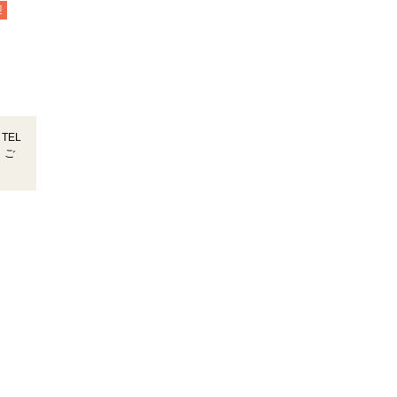
迎
TEL
！ご