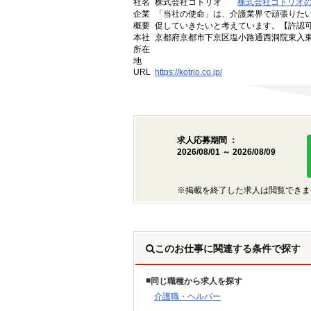
社名
株式会社コトリオ
株式会社コトリオ
企業
「当社の使命」は、介護業界で頑張りた
概要
促していきたいと考えています。【許認可番号】
本社
京都府京都市下京区塩小路通西洞院東入東塩
所在
地
URL
https://kotrio.co.jp/
求人応募期間 ：
2026/08/01 ～ 2026/08/09
※掲載を終了した求人は閲覧できま
このお仕事に関連する条件で探す
同じ職種から求人を探す
介護職・ヘルパー