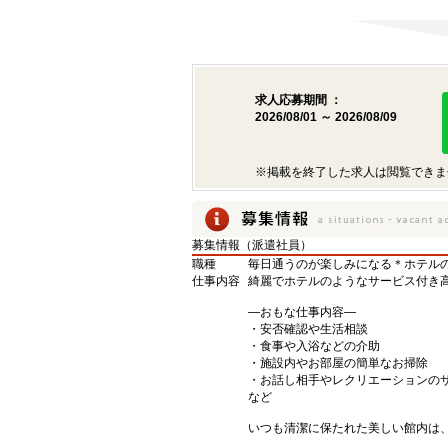
求人応募期間 ：
2026/08/01 ～ 2026/08/09
※掲載を終了した求人は閲覧できま
募集情報（派遣社員）
職種
毎日通うのが楽しみになる＊ホテルの
仕事内容
綺麗でホテルのようなサービス付き
―おもな仕事内容―
・安否確認や生活相談
・食事や入浴などの介助
・施設内やお部屋の簡単なお掃除
・お話し相手やレクリエーションの
など
いつも清潔に保たれた美しい館内は