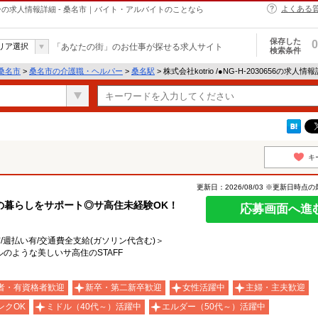
よくある
・ヘルパーの求人情報詳細 - 桑名市｜バイト・アルバイトのことなら
保存した
0
リア選択
「あなたの街」のお仕事が探せる求人サイト
検索条件
桑名市
>
桑名市の介護職・ヘルパー
>
桑名駅
> 株式会社kotrio /●NG-H-2030656の求人情
キ
更新日：2026/08/03 ※更新日時点
の暮らしをサポート◎サ高住未経験OK！
応募画面へ進
有/週払い有/交通費全支給(ガソリン代含む)＞
のような美しいサ高住のSTAFF
者・有資格者歓迎
新卒・第二新卒歓迎
女性活躍中
主婦・主夫歓迎
ンクOK
ミドル（40代～）活躍中
エルダー（50代～）活躍中