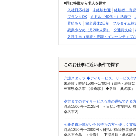
同じ特徴から求人を探す
入社日応相談
未経験歓迎
経験者・有資
ブランクOK
ミドル（40代～）活躍中
昇給あり
完全週休2日制
フルタイム歓
残業少なめ（月20h未満）
交通費支給
各種手当（家族・役職・インセンティブ
このお仕事に近い条件で探す
介護スタッフ ◆デイサービス、サービス付
夕方までのデイサービス☆車の運転できる
時給1500円〜2125円 ＜日払い有/週払い
桑名市内
≪桑名市≫障がいをお持ちの方へ優しく支
時給1250円〜2000円＜日払い有/経験者優
桑名市今島 ＜最寄り：下深谷駅・桑名駅