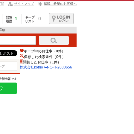
質問
サイトマップ
掲載ご希望のお客様へ
閲覧
キープ
1
0
履歴
リスト
ログイン
報詳細
キープ中のお仕事（0件）
保存した検索条件（
0
件）
閲覧したお仕事（1件）
ープ
株式会社kotrio /●NG-H-2030656
の最新情報です
む