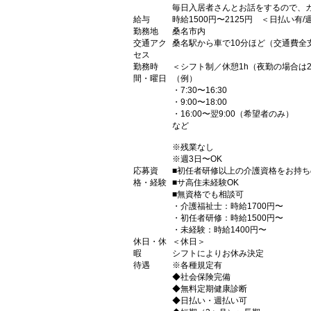
毎日入居者さんとお話をするので、
給与
時給1500円〜2125円 ＜日払い有
勤務地
桑名市内
交通アク
桑名駅から車で10分ほど（交通費全
セス
勤務時
＜シフト制／休憩1h（夜勤の場合は2
間・曜日
（例）
・7:30〜16:30
・9:00〜18:00
・16:00〜翌9:00（希望者のみ）
など
※残業なし
※週3日〜OK
応募資
■初任者研修以上の介護資格をお持ち
格・経験
■サ高住未経験OK
■無資格でも相談可
・介護福祉士：時給1700円〜
・初任者研修：時給1500円〜
・未経験：時給1400円〜
休日・休
＜休日＞
暇
シフトによりお休み決定
待遇
※各種規定有
◆社会保険完備
◆無料定期健康診断
◆日払い・週払い可