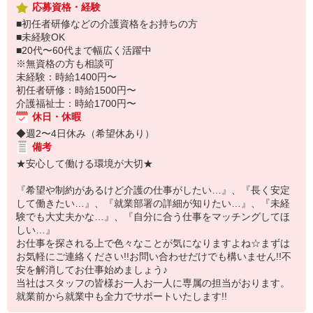
応募資格・経験
■初任者研修などの介護資格をお持ちの方
■未経験OK
■20代〜60代まで幅広く活躍中
※無資格の方も相談可
未経験：時給1400円〜
初任者研修：時給1500円〜
介護福祉士：時給1700円〜
休日・休暇
◆週2〜4日休み（希望休あり）
備考
★安心して働ける環境が大切★
『希望や制約があるけど介護の仕事がしたい…』、『長く安定
して働きたい…』、『就業部署の詳細が知りたい…』、『未経
験でも大丈夫かな…』、『自分に合う仕事をマッチングしてほ
しい…』
お仕事を探される上で色々なことが気になりますよね☆まずは
お気軽にご連絡ください!!お問い合わせだけでも構いません!!不
安を解消してお仕事始めましょう♪
当社はスタッフの皆様お一人お一人に専属の担当がおります。
就業前から就業中も全力でサポートいたします!!