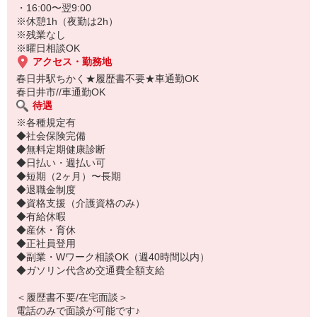
※初任者研修をお持ちの方
・16:00〜翌9:00
[例]時給1500円×6h＋1875円×6h＋2250円×3h（深夜手当、残業手当
※休憩1h（夜勤は2h）
を含む）
※残業なし
※曜日相談OK
アクセス・勤務地
春日井駅ちかく★履歴書不要★車通勤OK
春日井市//車通勤OK
待遇
※各種規定有
◆社会保険完備
◆無料定期健康診断
◆日払い・週払い可
◆短期（2ヶ月）〜長期
◆退職金制度
◆資格支援（介護資格のみ）
◆有給休暇
◆産休・育休
◆正社員登用
◆副業・Wワーク相談OK（週40時間以内）
◆ガソリン代含め交通費全額支給
＜履歴書不要/在宅面談＞
電話のみで面談が可能です♪