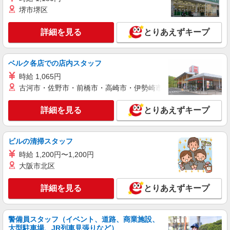
堺市堺区
派遣社員
株式会社kotrio /●NG-H-1791114
詳細を見る
とりあえずキープ
身体負担少なめ！サ高住STAFF募集▼フロア
の巡回/清掃など
時給1500円〜2125円 ＜日払い有/週払い有/交
ベルク各店での店内スタッフ
通費全支給(ガソリン代含む)＞
時給 1,065円
春日井市内
古河市・佐野市・前橋市・高崎市・伊勢崎市・太田市・館林市・
詳細を見る
キープ
詳細を見る
とりあえずキープ
派遣社員
株式会社kotrio /●NG-H-1992458
ビルの清掃スタッフ
春日井駅≫高収入！シニア向け高級マンション
時給 1,200円〜1,200円
職員募集＊.・：゜
大阪市北区
時給1500円〜2125円 ＜日払い有/週払い有/交
通費全支給(ガソリン代含む)＞
詳細を見る
とりあえずキープ
春日井市//車通勤OK
警備員スタッフ（イベント、道路、商業施設、
詳細を見る
キープ
大型駐車場、JR列車見張りなど）