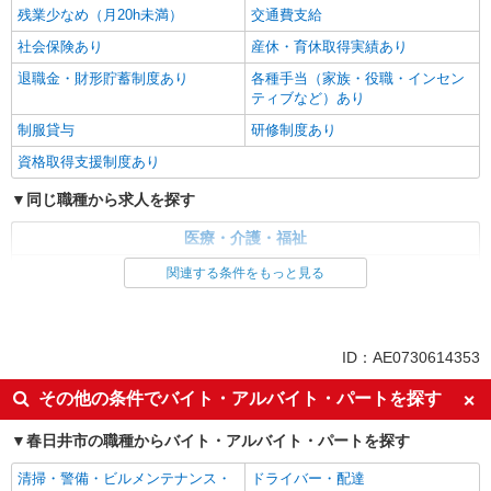
残業少なめ（月20h未満）
交通費支給
社会保険あり
産休・育休取得実績あり
退職金・財形貯蓄制度あり
各種手当（家族・役職・インセン
ティブなど）あり
制服貸与
研修制度あり
資格取得支援制度あり
同じ職種から求人を探す
医療・介護・福祉
介護職・ヘルパー
関連する条件をもっと見る
同じ特徴から求人を探す
未経験歓迎
ミドル（40代～）活躍中
ID：AE0730614353
ボーナス・賞与あり
車通勤OK
その他の条件でバイト・アルバイト・パートを探す
交通費支給
社会保険あり
春日井市の職種からバイト・アルバイト・パートを探す
産休・育休取得実績あり
清掃・警備・ビルメンテナンス・
ドライバー・配達