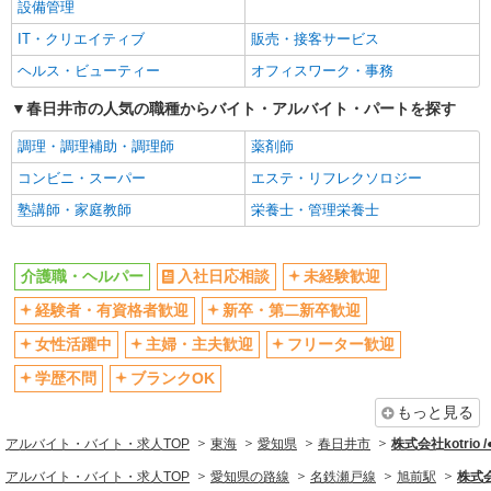
設備管理
IT・クリエイティブ
販売・接客サービス
ヘルス・ビューティー
オフィスワーク・事務
春日井市の人気の職種からバイト・アルバイト・パートを探す
調理・調理補助・調理師
薬剤師
コンビニ・スーパー
エステ・リフレクソロジー
塾講師・家庭教師
栄養士・管理栄養士
介護職・ヘルパー
入社日応相談
未経験歓迎
経験者・有資格者歓迎
新卒・第二新卒歓迎
女性活躍中
主婦・主夫歓迎
フリーター歓迎
学歴不問
ブランクOK
もっと見る
アルバイト・バイト・求人TOP
東海
愛知県
春日井市
株式会社kotrio 
アルバイト・バイト・求人TOP
愛知県の路線
名鉄瀬戸線
旭前駅
株式会