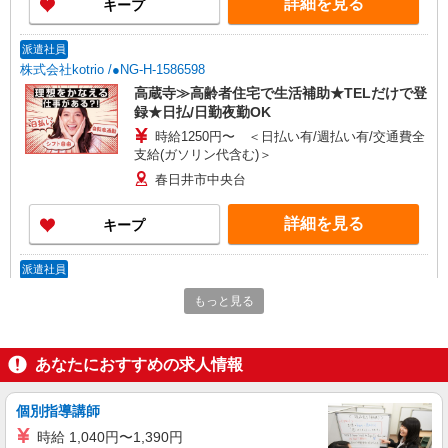
詳細を見る
キープ
当社規定あり
派遣社員
株式会社kotrio /●NG-H-1586598
高蔵寺≫高齢者住宅で生活補助★TELだけで登
録★日払/日勤夜勤OK
時給1250円〜 ＜日払い有/週払い有/交通費全
支給(ガソリン代含む)＞
春日井市中央台
詳細を見る
キープ
派遣社員
株式会社kotrio /●NG-H-1815834
もっと見る
[ 綺麗 ]高級シニアマンションで生活ケア/見守
りなど/春日井市
時給1500円〜2125円 ＜日払い有/週払い有/交
あなたにおすすめの求人情報
通費全支給(ガソリン代含む)＞
春日井市内
個別指導講師
時給 1,040円〜1,390円
詳細を見る
キープ