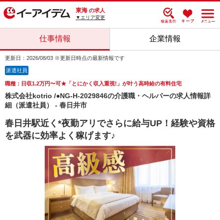
東海
の求人
▼エリア変更
仕事情報
企業情報
更新日：2026/08/03 ※更新日時点の最新情報です
派遣社員
職種：日収1.2万円〜可★「とにかく収入重視!」が叶う高時給の有料住宅
株式会社kotrio /●NG-H-2029846の介護職・ヘルパーの求人情報詳
細（派遣社員） - 春日井市
春日井駅近く*夜勤アリでさらに給与UP！経験や資格
を武器に効率よく稼げます♪