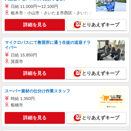
日給 11,000円〜12,100円
派遣社員
栃木市・小山市・さいたま市西区・さいたま市岩槻区・久喜市・
株式会社kotrio /●NG-H-2030068
レア！【春日井駅】就労支援施設で軽作業の見
詳細を見る
とりあえずキープ
守りなど＊未経験OK
時給1400円〜 ＜日払い有/週払い有/交通費全
支給(ガソリン代含む)＞
マイクロバスにて教習所に通う生徒の送迎ドラ
春日井市//車通勤OK
イバー
日給 15,850円
詳細を見る
キープ
箕面市
派遣社員
詳細を見る
とりあえずキープ
株式会社kotrio /●NG-H-1907532
春日井市*デイでの生活補助☆スキルを身につ
けて長く働く♪
スーパー資材の仕分け作業スタッフ
時給1500円〜2150円 ＜日払い有/週払い有/交
時給 1,350円
通費全支給(ガソリン代含む)＞
船橋市
春日井市//車通勤OK
詳細を見る
とりあえずキープ
詳細を見る
キープ