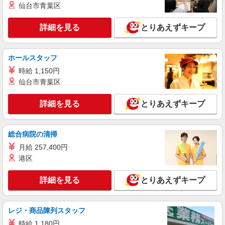
仙台市青葉区
派遣社員
詳細を見る
とりあえずキープ
株式会社kotrio /●NG-H-1905927
春日井駅▼綺麗なサ高住で生活ケア▼清掃やフ
ロアの巡回など
ホールスタッフ
時給1500円〜2125円 ＜日払い有/週払い有/交
時給 1,150円
通費全支給(ガソリン代含む)＞
仙台市青葉区
春日井市//車通勤OK
詳細を見る
とりあえずキープ
詳細を見る
キープ
派遣社員
総合病院の清掃
株式会社kotrio /●NG-H-1870986
月給 257,400円
＜春日井市＞障がい者施設の支援員＊軽作業の
港区
見守りなど＊日払いOK
時給1500円〜2125円 ＜日払い有/週払い有/交
詳細を見る
とりあえずキープ
通費全支給(ガソリン代含む)＞
春日井市内
レジ・商品陳列スタッフ
詳細を見る
キープ
時給 1,180円