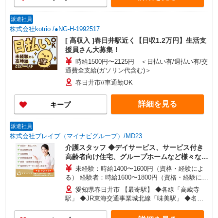
派遣社員
株式会社kotrio /●NG-H-1992517
[ 高収入 ]春日井駅近く【日収1.2万円】生活支
援員さん大募集！
時給1500円〜2125円 ＜日払い有/週払い有/交
通費全支給(ガソリン代含む)＞
春日井市//車通勤OK
詳細を見る
キープ
派遣社員
株式会社ブレイブ（マイナビグループ）/MD23
介護スタッフ ◆デイサービス、サービス付き
高齢者向け住宅、グループホームなど様々な勤
務先から選べます。
未経験：時給1400〜1600円（資格・経験によ
る） 経験者：時給1600〜1800円（資格・経験によ
る） ◎月収例 時給1800円×1日8時間×22日（週5
愛知県春日井市 【最寄駅】 ◆各線「高蔵寺
日）＝31万6800円 ◆昇給あり ◆支払い方法 ※日
駅」 ◆JR東海交通事業城北線「味美駅」 ◆名鉄
払い/週払い/月払い対応も可能です。詳しくは面談
小牧線「味美駅」 ★その他、近隣に多数勤務地あ
時にご相談ください。 ◆交通費：別途全額支給 ※
ります！