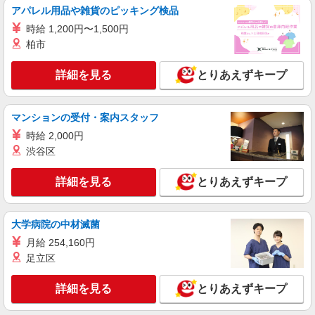
アパレル用品や雑貨のピッキング検品
派遣社員
株式会社kotrio /●NG-H-2030717
時給 1,200円〜1,500円
毎日通うのが楽しみになる＊ホテルのような美
柏市
しいサ高住のSTAFF
時給1500円〜2125円 ＜日払い有/週払い有/交
詳細を見る
とりあえずキープ
通費全支給(ガソリン代含む)＞
春日井市//車通勤OK
マンションの受付・案内スタッフ
詳細を見る
時給 2,000円
キープ
渋谷区
派遣社員
株式会社kotrio /●NG-H-2030378
詳細を見る
とりあえずキープ
高蔵寺駅｜リハビリ補助などのデイサービス
STAFF♪未経験OK
大学病院の中材滅菌
時給1320円〜2000円 ＜日払い有/週払い有/交
通費全支給(ガソリン代含む)＞
月給 254,160円
足立区
愛知県春日井市
詳細を見る
とりあえずキープ
詳細を見る
キープ