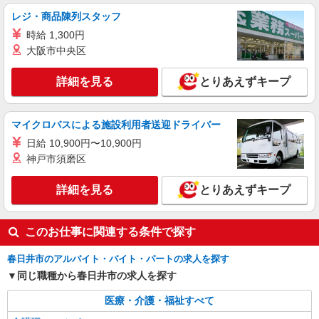
派遣社員
レジ・商品陳列スタッフ
株式会社kotrio /●NG-H-2029814
時給 1,300円
日収1.2万円〜可★「とにかく収入重視!」が叶
大阪市中央区
う高時給の有料住宅
時給1500円〜2125円 ＜日払い有/週払い有/交
詳細を見る
とりあえずキープ
通費全支給(ガソリン代含む)＞
名古屋市昭和区
マイクロバスによる施設利用者送迎ドライバー
詳細を見る
キープ
日給 10,900円〜10,900円
神戸市須磨区
派遣社員
株式会社kotrio /●NG-H-2031041
詳細を見る
とりあえずキープ
春日井駅＊年齢不問◎未経験から安定した業界
へ＊サ高住
時給1500円〜2125円 ＜日払い有/週払い有/交
このお仕事に関連する条件で探す
通費全支給(ガソリン代含む)＞
春日井市//車通勤OK
春日井市のアルバイト・バイト・パートの求人を探す
同じ職種から春日井市の求人を探す
詳細を見る
キープ
医療・介護・福祉すべて