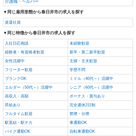
派遣社員
介護職・ヘルパー
株式会社kotrio /●NG-H-2093165
同じ雇用形態から春日井市の求人を探す
春日井駅★未経験OKの人間関係に悩まない職
場へ★サ高住スタッフ
派遣社員
時給1500円〜2125円 ＜日払い有/週払い有/交
通費全支給(ガソリン代含む)＞
同じ特徴から春日井市の求人を探す
春日井市//車通勤OK
入社日応相談
未経験歓迎
経験者・有資格者歓迎
新卒・第二新卒歓迎
詳細を見る
キープ
女性活躍中
主婦・主夫歓迎
フリーター歓迎
学歴不問
ブランクOK
ミドル（40代～）活躍中
エルダー（50代～）活躍中
シニア（60代～）活躍中
高収入・高額
ボーナス・賞与あり
昇給あり
完全週休2日制
フルタイム歓迎
禁煙・分煙
駅直結・駅チカ
車通勤OK
バイク通勤OK
自転車通勤OK