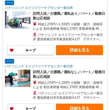
パート
パナソニック エイジフリーケアセンター春日井
訪問入浴／介護職／運転あり／パート／勤務日
数は応相談
時給1,270円〜1,333円 ※経験・能力・資格等
による 初任者研修 時給1,270円 実務者研修 時給
1,270円 介護福祉士 時給1,333円 ※サービス提供8
パナソニック エイジフリーケアセンター春日
件目以降〜1,000円/件 手当あり ※一律処遇改善加
井 愛知県春日井市鳥居松町4-177 デザイナーズ
算含む 〇時間外勤務手当 〇土日祝勤務手当 〇無
マンションWill 1F
事故無違反表彰金 〇年末年始勤務手当
詳細を見る
キープ
パート
パナソニック エイジフリーケアセンター春日井
訪問入浴／介護職／運転なし／パート／勤務日
数は応相談
時給1,270円〜1,333円 ※経験・能力・資格等
による 初任者研修 時給1,270円 実務者研修 時給
1,270円 介護福祉士 時給1,333円 ※サービス提供8
パナソニック エイジフリーケアセンター春日
件目以降〜1,000円/件 手当あり ※一律処遇改善加
井 愛知県春日井市鳥居松町4-177 デザイナーズ
算含む 〇時間外勤務手当 〇土日祝勤務手当 〇無
マンションWill 1F
事故無違反表彰金 〇年末年始勤務手当
詳細を見る
キープ