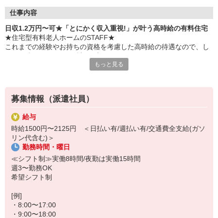
仕事内容
日収1.2万円〜可★「とにかく収入重視!」が叶う高時給の有料住宅
★住宅型有料老人ホームのSTAFF★
これまでの経験やお持ちの資格を考慮した高時給の待遇なので、し
っかり稼ぎたいという希望を叶えます！
もっと見る
時給1500円×8h＝1万2000円
※初任者研修をお持ちの方
募集情報（派遣社員）
≪お仕事内容≫
・お部屋や共有スペースの清掃
給与
・買い物やお散歩などの付き添い
時給1500円〜2125円 ＜日払い有/週払い有/交通費全支給(ガソ
・お話のお相手や生活相談
リン代含む)＞
・必要に応じた生活介助
勤務時間・曜日
・日常生活の見回り など
≪シフト制≫実働8時間/夜勤は実働15時間
≪夜勤に入るとさらに給与UP！≫
週3〜勤務OK
日中よりも落ち着いている夜勤帯は、経験者に大人気のシフト♪深夜
希望シフト制
手当などで時給が高くなるため、1回で効率よくガッツリ稼ぐことが
できますよ！
[例]
・8:00〜17:00
夜勤1回の収入例【2万7000円】
・9:00〜18:00