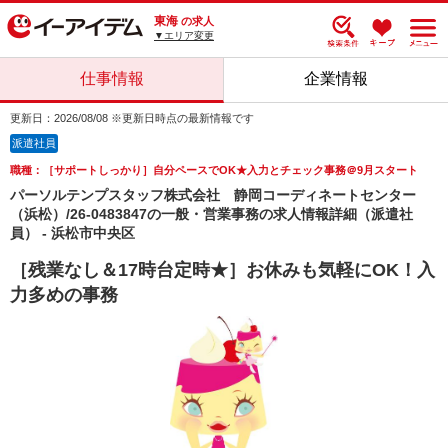
東海
の求人
▼エリア変更
仕事情報
企業情報
更新日：2026/08/08 ※更新日時点の最新情報です
派遣社員
職種：［サポートしっかり］自分ペースでOK★入力とチェック事務＠9月スタート
パーソルテンプスタッフ株式会社 静岡コーディネートセンター
（浜松）/26-0483847の一般・営業事務の求人情報詳細（派遣社
員） - 浜松市中央区
［残業なし＆17時台定時★］お休みも気軽にOK！入
力多めの事務