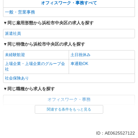
パーソルテンプスタッフ株式会社 静岡コーディネートセンター（浜
オフィスワーク・事務すべて
松）/26-0534295
一般・営業事務
＼かんたん事務＆かんたん軽作業／快適な職場
でのびのび長〜く働こう♪
同じ雇用形態から浜松市中央区の求人を探す
時給1370円 月収例：215,775円（時給1,370円
×7.5時間×21日間の場合）
派遣社員
静岡県浜松市中央区／最寄駅：浜松駅、天竜川
同じ特徴から浜松市中央区の求人を探す
駅 【旧南区】 ≪車通勤可≫ 敷地内に無料Pあ
ります
未経験歓迎
土日祝休み
詳細を見る
キープ
上場企業・上場企業のグループ会
車通勤OK
社
社会保険あり
同じ職種から求人を探す
オフィスワーク・事務
一般・営業事務
関連する条件をもっと見る
同じ特徴から求人を探す
未経験歓迎
土日祝休み
ID：AE0625527122