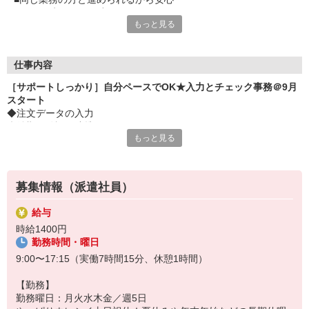
■困った時はすぐに助けてもらえます
もっと見る
■近隣に大型スーパーやドラックストア有
■帰りのお買い物にも便利なエリア
■服装も自由度高め
■スニーカーやパーカーなど
仕事内容
■働きやすい服装でOKです
［サポートしっかり］自分ペースでOK★入力とチェック事務＠9月
スタート
◆注文データの入力
◆納期の確認、連携
もっと見る
◆在庫のチェック
◆書類整理、ファイリング
◆来客応対、電話応対
※庶務的なお仕事から覚えて、徐々に担当をもつので安心です！
募集情報（派遣社員）
給与
時給1400円
勤務時間・曜日
9:00〜17:15（実働7時間15分、休憩1時間）
【勤務】
勤務曜日：月火水木金／週5日