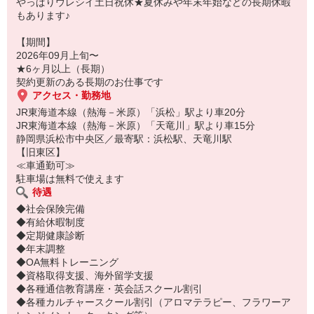
やっぱりウレシイ土日祝休★夏休みや年末年始などの長期休暇
もあります♪
【期間】
2026年09月上旬〜
★6ヶ月以上（長期）
契約更新のある長期のお仕事です
アクセス・勤務地
JR東海道本線（熱海－米原）「浜松」駅より車20分
JR東海道本線（熱海－米原）「天竜川」駅より車15分
静岡県浜松市中央区／最寄駅：浜松駅、天竜川駅
【旧東区】
≪車通勤可≫
駐車場は無料で使えます
待遇
◆社会保険完備
◆有給休暇制度
◆定期健康診断
◆年末調整
◆OA無料トレーニング
◆資格取得支援、海外留学支援
◆各種通信教育講座・英会話スクール割引
◆各種カルチャースクール割引（アロマテラピー、フラワーア