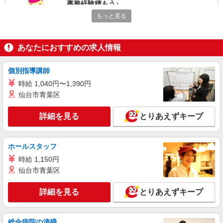
事務経験積もう♪
時給1420円
もっと見る
静岡県浜松市中央区／最寄駅：曳馬駅、天竜川
駅 【旧東区】 ≪車通勤可≫ 駐車場は敷地内
なので朝の移動も・雨もラクラクです♪
あなたにおすすめの求人情報
詳細を見る
キープ
個別指導講師
派遣社員
時給 1,040円〜1,390円
パーソルテンプスタッフ株式会社 静岡コーディネートセンター（浜
仙台市青葉区
松）/26-0482207
＜物流事務＞作業指示書の作成やデータ入力★
詳細を見る
とりあえずキープ
輸出入だけど英語スキル不要
時給1400円
ホールスタッフ
静岡県浜松市中央区／最寄駅：浜松駅、天竜川
駅 【旧南区】 ≪車通勤可≫
時給 1,150円
仙台市青葉区
詳細を見る
キープ
詳細を見る
とりあえずキープ
紹介予定派遣
パーソルテンプスタッフ株式会社 静岡コーディネートセンター（浜
松）/26-0464655
総合病院の清掃