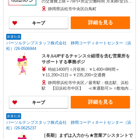
の交通費上限＝79円×所定労働時間 月末締/翌15日
払
静岡県浜松市中央区白鳥町
詳細を見る
キープ
派遣社員
パーソルテンプスタッフ株式会社 静岡コーディネートセンター（浜
松）/26-0506944
スキルUPするチャンス☆経理を含む営業所を
サポートする事務ポジ
時給1400円 ○月収例：￥1,400×8時間＝
￥11,200×21日＝￥235,200+交通費
静岡県浜松市中央区／最寄駅：積志駅、浜松
駅 【旧浜松市中区】 ≪車通勤可≫ ○敷地内に
無料Pあります
詳細を見る
キープ
派遣社員
パーソルテンプスタッフ株式会社 静岡コーディネートセンター（浜
松）/26-0625237
［長期］まずは入力から★営業アシスタントで