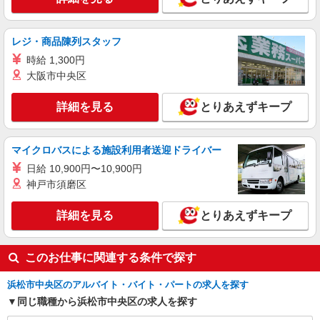
時給1430円 ○月収例：￥1,430×7時間45分＝
￥11,082×21日＝￥232,732+交通費+残業代
レジ・商品陳列スタッフ
静岡県浜松市中央区／最寄駅：浜松駅、天竜川
時給 1,300円
駅 【旧 浜松市中区】 ≪車通勤可≫ ●敷地内
に無料Pあり
大阪市中央区
詳細を見る
キープ
詳細を見る
とりあえずキープ
派遣社員
パーソルテンプスタッフ株式会社 静岡コーディネートセンター（浜
マイクロバスによる施設利用者送迎ドライバー
松）/26-0537187
＜直接雇用の実績アリ＞ながく働きたい！そん
日給 10,900円〜10,900円
な願いが叶います★
神戸市須磨区
時給1400円 月収例：235,200円＋残業代（時給
1,400円×8時間×21日間の場合）
詳細を見る
とりあえずキープ
静岡県浜松市中央区／最寄駅：自動車学校前
駅、天竜川駅 【旧東区】 ≪車通勤可≫
このお仕事に関連する条件で探す
詳細を見る
キープ
浜松市中央区のアルバイト・バイト・パートの求人を探す
同じ職種から浜松市中央区の求人を探す
派遣社員