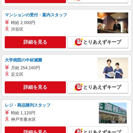
静岡県浜松市中央区／最寄駅：浜松駅、八幡
（静岡県）駅 【旧】浜松市中区 ≪車通勤可≫
●徒歩5分程度の場所にあります（無料です）
マンションの受付・案内スタッフ
詳細を見る
キープ
時給 2,000円
渋谷区
派遣社員
パーソルテンプスタッフ株式会社 静岡コーディネートセンター（浜
詳細を見る
とりあえずキープ
松）/26-0596320
＜ちゃんと教えてもらえる＞営業所でアシスタ
ント事務
大学病院の中材滅菌
時給1430円 月収例：240,240円（時給1,430円
月給 254,160円
×8時間×21日間の場合）
足立区
静岡県浜松市中央区／最寄駅：高塚駅、浜松
駅 【旧南区】 ≪車通勤可≫
詳細を見る
とりあえずキープ
詳細を見る
キープ
レジ・商品陳列スタッフ
派遣社員
時給 1,120円
パーソルテンプスタッフ株式会社 静岡コーディネートセンター（浜
神戸市垂水区
松）/26-0479353
見積り・契約データ入力と電話BtoB対応のオ
詳細を見る
とりあえずキープ
フィスワーク