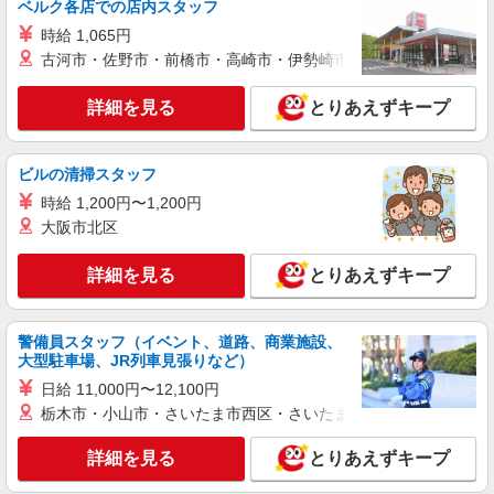
派遣社員
ベルク各店での店内スタッフ
パーソルテンプスタッフ株式会社 静岡コーディネートセンター（浜
時給 1,065円
松）/26-0619516
古河市・佐野市・前橋市・高崎市・伊勢崎市・太田市・館林市・
［浜松駅1分/南口］￥1,450 営業アシスタント
事務×未経験OK！カンゲイ♪
詳細を見る
とりあえずキープ
時給1450円 ●月収例：￥1,450×8時間＝
￥11,660×21日＝￥243,600+交通費+残業代
静岡県浜松市中央区／最寄駅：浜松駅、新浜松
ビルの清掃スタッフ
駅 【旧】浜松市中区
時給 1,200円〜1,200円
大阪市北区
詳細を見る
キープ
詳細を見る
とりあえずキープ
派遣社員
パーソルテンプスタッフ株式会社 静岡コーディネートセンター（浜
松）/26-0503416
警備員スタッフ（イベント、道路、商業施設、
社員と一緒に対応しよう！受発注処理〜ちょこ
大型駐車場、JR列車見張りなど）
っと経理までの営業事務
日給 11,000円〜12,100円
時給1400円 ○月収例：￥1,400×8時間＝
栃木市・小山市・さいたま市西区・さいたま市岩槻区・久喜市・
￥11,200×21日＝￥235,200+交通費
静岡県浜松市中央区／最寄駅：助信駅、浜松
詳細を見る
とりあえずキープ
駅 【旧中区】 ≪車通勤可≫ ●敷地内に無料P
あり