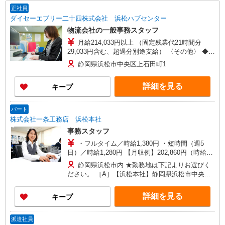
正社員
ダイセーエブリー二十四株式会社 浜松ハブセンター
物流会社の一般事務スタッフ
月給214,033円以上 （固定残業代21時間分
29,033円含む、超過分別途支給） 〈その他〉 ◆昇
給あり ◆賞与年2回 ◆交通費規定支給
静岡県浜松市中央区上石田町1
詳細を見る
キープ
パート
株式会社一条工務店 浜松本社
事務スタッフ
・フルタイム／時給1,380円 ・短時間（週5
日）／時給1,280円 【月収例】202,860円（時給
1,380円、21日勤務の場合）
静岡県浜松市内 ★勤務地は下記よりお選びく
ださい。 ［A］【浜松本社】静岡県浜松市中央区
大久保町1227-6（浜松技術工業団地内） ［B］
【龍禅寺事務所】静岡県浜松市中央区龍禅寺町
詳細を見る
キープ
854 ※フルタイムのみ ［C］【㈱日本産業 浜松
工場 事務所】静岡県浜松市中央区倉松町4040番
地 ※フルタイムのみ
派遣社員