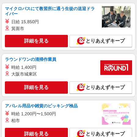
詳細を見る
キープ
マイクロバスにて教習所に通う生徒の送迎ドラ
イバー
派遣社員
日給 15,850円
パーソルテンプスタッフ株式会社 静岡コーディネートセンター（浜
箕面市
松）/26-0604878
＜電話対応や書類作成など＞不動産に関する管
詳細を見る
とりあえずキープ
理事務＠上西町
時給1500円 月収例：252,000円＋残業代（時給
1,500円×8時間×21日間の場合）
ラウンドワンの清掃作業員
静岡県浜松市中央区／最寄駅：助信駅、天竜川
時給 1,400円
駅 【旧東区】 ≪車通勤可≫ 敷地内の駐車場
大阪市城東区
が無料で使用できます
詳細を見る
キープ
詳細を見る
とりあえずキープ
派遣社員
パーソルテンプスタッフ株式会社 静岡コーディネートセンター（浜
アパレル用品や雑貨のピッキング検品
松）/26-0501121
時給 1,200円〜1,500円
＜ジムのお仕事♪＞経験者求ム★
柏市
時給1500円 ●月収例：￥1,500×7時間30×21日
＝￥236,250+残業代目安￥28,125
詳細を見る
とりあえずキープ