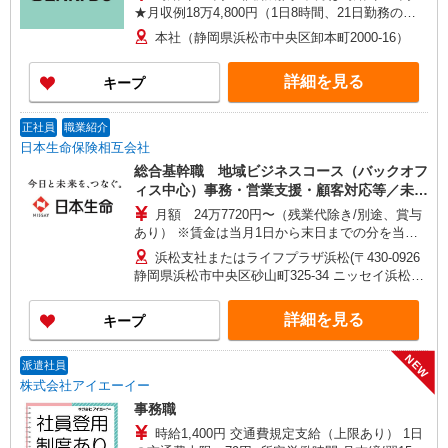
★月収例18万4,800円（1日8時間、21日勤務の場
合）
本社（静岡県浜松市中央区卸本町2000-16）
詳細を見る
キープ
正社員
職業紹介
日本生命保険相互会社
総合基幹職 地域ビジネスコース（バックオフ
ィス中心）事務・営業支援・顧客対応等／未経
験可！
月額 24万7720円〜（残業代除き/別途、賞与
あり） ※賃金は当月1日から末日までの分を当月
20日支払（時間外勤務手当等については当月1日か
浜松支社またはライフプラザ浜松(〒430-0926
ら末日までの分を翌月20日に支払） 想定年収
静岡県浜松市中央区砂山町325-34 ニッセイ浜松駅
430万〜460万 ※時間外勤務手当(法定内20時間・
前アネックス4F) ※ただし、採用時の居住地から
法定外0時間*想定)を含むモデル年収 *毎営業日
通勤可能な範囲内で、上記以外の事業所に初期配
詳細を見る
キープ
9:00〜18:00勤務する場合の残業時間のイメージ
属・異動となる可能性があります。
※賞与は支給対象期間を通じて勤務した場合の想
定額 ※入社時の年収は、選考を通じて決定 ※入社
NEW
派遣社員
後の昇給額は、昇格・職務成果等の状況に応じて
株式会社アイエーイー
変動 ※将来的なステップアップにより、記載金額
事務職
以上の昇給も可能
時給1,400円 交通費規定支給（上限あり） 1日