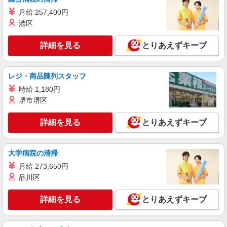
入力8割＼かんたん事務／コツコツ系 残業ナシ
月給 257,400円
＊スキルチェンジにおすすめ
港区
時給1350円〜1400円（経験・能力による）
静岡県浜松市中央区／最寄駅：浜松駅、第一通
詳細を見る
とりあえずキープ
り駅 【旧中区】
詳細を見る
キープ
レジ・商品陳列スタッフ
時給 1,180円
派遣社員
堺市堺区
パーソルテンプスタッフ株式会社 静岡コーディネートセンター（浜
松）/26-0584594
詳細を見る
とりあえずキープ
［9月スタート］残業ほぼなし☆時給1,380円
◎事務のオシゴト♪
時給1380円 月収例：173,880円（時給1,380円
大学病院の清掃
×6時間×21日間の場合）
月給 273,650円
静岡県浜松市中央区／最寄駅：浜松駅、天竜川
品川区
駅 【旧東区】 ≪車通勤可≫ 駐車場から徒歩
15秒で出勤できます♪
詳細を見る
とりあえずキープ
詳細を見る
キープ