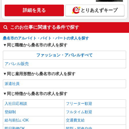
【給与】 フルタイムアルバイト／時給1,400
円〜1,600円 パートタイム 週3日以上／時給
詳細を見る
とりあえずキープ
1,300円〜 週2日まで／時給1,200円〜
三重県桑名市長島町浦安368 三井アウトレット
パーク ジャズドリーム長島
このお仕事に関連する条件で探す
詳細を見る
キープ
桑名市のアルバイト・バイト・パートの求人を探す
同じ職種から桑名市の求人を探す
正社員
ディッキーズ アウトレットストア
ファッション・アパレルすべて
アパレル販売
アパレル販売
正社員：月給210,000円〜360,000円 ※能力、
経験により給与・待遇を決定します ※ 試用期間6
同じ雇用形態から桑名市の求人を探す
カ月 200,000円〜
三重県桑名市長島町浦安368 三井アウトレット
派遣社員
パーク ジャズドリーム長島
同じ特徴から桑名市の求人を探す
詳細を見る
キープ
入社日応相談
フリーター歓迎
登録制
フルタイム歓迎
給与前払いOK
交通費支給
即日勤務OK
髪型・髪色自由