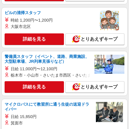
gelato pique／snidel／FRAY I．D
アパレル・販売スタッフ
ビルの清掃スタッフ
正社員：月給201,000円以上 固定残業時間15時
時給 1,200円〜1,200円
間/月 残業代20,800円含む 前職のご経験を考慮し
大阪市北区
給与決定いたします。 ※超過分別途支給致します
三重県桑名市長島町浦安368 三井アウトレット
試用期間3ヶ月(時給1,100円) ※業務の必要性勤務
パーク ジャズドリーム長島
詳細を見る
成績等を考慮し正社員雇用 ※最大6ヶ月まで延長
とりあえずキープ
あり
詳細を見る
キープ
警備員スタッフ（イベント、道路、商業施設、
大型駐車場、JR列車見張りなど）
アルバイト
パート
メゾピアノ
日給 11,000円〜12,100円
販売スタッフ
栃木市・小山市・さいたま市西区・さいたま市岩槻区・久喜市・
アルバイト・パート：時給1,100円〜1,250円
詳細を見る
とりあえずキープ
三重県桑名市長島町浦安368 三井アウトレット
パーク ジャズドリーム長島
マイクロバスにて教習所に通う生徒の送迎ドラ
詳細を見る
キープ
イバー
日給 15,850円
アルバイト
パート
その他
箕面市
MERCURYDUO