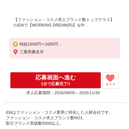
【ファッション・コスメ求人ブランド数トップクラス】
のiDAで【WORKING DREAM(R)】を叶...
時給1600円〜1680円
※ご経験・スキルにより考慮致します
三重県桑名市
※スマホでかんたんに前払いで給与が受け取れます
（※上限、条件あり）
上限20,000円まで
応募画面へ進む
1分で応募完了!!
キープ
求人応募期間：2026/08/05～2026/11/30
iDAはファッション・コスメ業界に特化した人材会社です。
ファッション・コスメ求人ブランド数NO1、
取引ブランド実績数5000以上。
外資系ラグジュアリーブランド・コスメ・国内外の