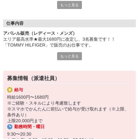
もっと見る
有名アパレルブランドでの様々なお仕事を御紹介しております
ファッション・コスメの研修に特化した「iDAカレッジ」
販売や美容、PRなど、各分野に特化した
仕事内容
5種類の講座でスキルアップを図ることができます。
アパレル販売（レディース・メンズ）
興味はあるけれどファッション・コスメ業界が初めてで
エリア最高水準★最大1680円に改定し、3名募集です！！
どのように始めたら良いか分からない方、
「TOMMY HILFIGER」で販売のお仕事です。
販売スキルに磨きをかけたい現職の方、
様々なご要望にお応えできる幅広いカリキュラムをご用意。
もっと見る
【仕事内容】
iDAにご登録頂いた方は、全ての研修が無料でご参加頂けます
●接客販売
●レジ業務
●在庫管理、整理
募集情報（派遣社員）
●商品の陳列
●売上入力や業務報告など
給与
時給1600円〜1680円
【店舗】三井アウトレットパーク ジャズドリーム長島
※ご経験・スキルにより考慮致します
【期間】即日〜長期 ※期間相談OK
※スマホでかんたんに前払いで給与が受け取れます（※上限、
【服装】制服貸与あり
条件あり）
上限20,000円まで
＼ここがポイント／
勤務時間・曜日
・週2〜シフト相談可能！
・ブランドイメージに合えば髪色自由
9:30〜20:30