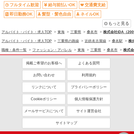
フルタイム歓迎
給与前払いOK
交通費支給
即日勤務OK
髪型・髪色自由
ネイルOK
もっと見る
アルバイト・バイト・求人TOP
東海
三重県
桑名市
株式会社iDA（20
アルバイト・バイト・求人TOP
三重県の路線
近鉄名古屋線
桑名駅
株
職種・条件一覧
ファッション・アパレル
東海
三重県
桑名市
株式会
掲載ご希望のお客様へ
よくある質問
お問い合わせ
利用規約
リンクについて
プライバシーポリシー
Cookieポリシー
個人情報保護方針
メールサービスについて
サイト運営会社
サイトマップ