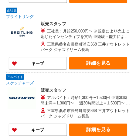
正社員
ブライトリング
販売スタッフ
正社員：月給250,000円〜 ※規定により売上に
応じたインセンティブを支給 ※経験・能力により
優遇 ※業績・評価に応じMBO賞与支給有 ※試用
三重県桑名市長島町浦安368 三井アウトレット
期間（3ヶ月間） ・試用期間中の給与変動無し
パーク ジャズドリーム長島
詳細を見る
キープ
アルバイト
スケッチャーズ
販売スタッフ
アルバイト：時給1,300円〜1,500円 ※週30時
間未満＝1,300円〜 週30時間以上＝1,500円〜 イ
ンセンティブ：勤務実績規定あり
三重県桑名市長島町浦安368 三井アウトレット
パーク ジャズドリーム長島
詳細を見る
キープ