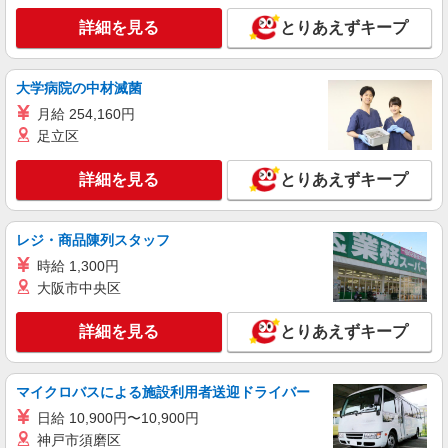
ブランド品の販売員
アルバイト：時給1,100円〜1,300円 時給例
詳細を見る
とりあえずキープ
フルタイム1,300円（試用期間2か月は1,250円）
土日祝勤務可能／遅番可能／月120時間以上勤務可
三重県桑名市長島町浦安368 三井アウトレッ
能な方は時給優遇いたします。 詳しくはお問い合
トパーク ジャズドリーム長島
大学病院の中材滅菌
わせください。
月給 254,160円
詳細を見る
キープ
足立区
アルバイト
詳細を見る
とりあえずキープ
ナイキ ファクトリーストア
接客販売・商品管理
レジ・商品陳列スタッフ
アルバイト：時給1,200円〜 ＋交通費全額支
給 ※研修期間（2ヶ月）：時給1,180円 ※昇給後の
時給 1,300円
最大時給1,320円
三重県桑名市長島町浦安368 三井アウトレット
大阪市中央区
パーク ジャズドリーム長島
詳細を見る
とりあえずキープ
詳細を見る
キープ
マイクロバスによる施設利用者送迎ドライバー
アルバイト
サムソナイト
日給 10,900円〜10,900円
販売スタッフ
神戸市須磨区