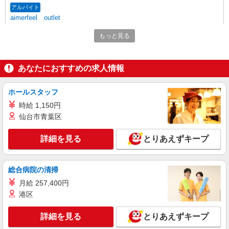
アルバイト
aimerfeel outlet
販売スタッフ
もっと見る
アルバイト： ☆フルタイム勤務・土日祝日遅
番可 時給1,250円（研修時給：1,250円） ★シフト
制限あり 時給1,100円 研修中：時給1,100円（研修
三重県桑名市長島町浦安368 三井アウトレット
あなたにおすすめの求人情報
期間4ヶ月）
パーク ジャズドリーム長島
ホールスタッフ
詳細を見る
キープ
時給 1,150円
仙台市青葉区
アルバイト
パート
契約社員
セルジオ ロッシ
詳細を見る
とりあえずキープ
販売スタッフ
アルバイト・パート・契約社員：時給1,200
円〜 ※経験・能力により優遇します。 ※試用期間
総合病院の清掃
（1ヶ月間）：時給1,200円〜
三重県桑名市長島町浦安368 三井アウトレット
月給 257,400円
パーク ジャズドリーム長島
港区
詳細を見る
キープ
詳細を見る
とりあえずキープ