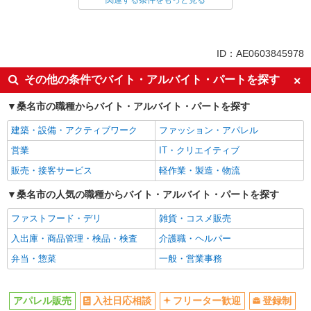
関連する条件をもっと見る
同じ特徴から求人を探す
交通費支給
未経験歓迎
ID：AE0603845978
大学生歓迎
扶養内勤務OK
その他の条件でバイト・アルバイト・パートを探す
副業・WワークOK
週2～3日勤務OK
桑名市の職種からバイト・アルバイト・パートを探す
産休・育休取得実績あり
車通勤OK
社会保険あり
建築・設備・アクティブワーク
ファッション・アパレル
営業
IT・クリエイティブ
販売・接客サービス
軽作業・製造・物流
桑名市の人気の職種からバイト・アルバイト・パートを探す
ファストフード・デリ
雑貨・コスメ販売
入出庫・商品管理・検品・検査
介護職・ヘルパー
弁当・惣菜
一般・営業事務
アパレル販売
入社日応相談
フリーター歓迎
登録制