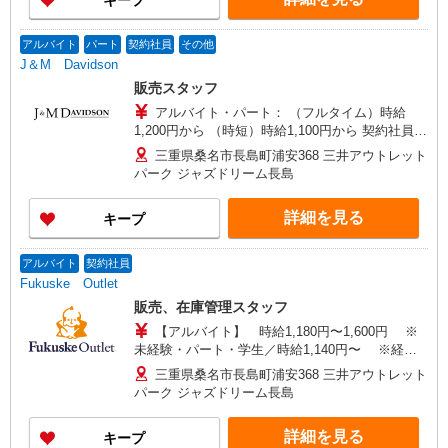
キープ
アルバイト
パート
契約社員
その他
J＆M Davidson
販売スタッフ
アルバイト・パート： （フルタイム）時給
1,200円から （時短）時給1,100円から 契約社員：
月給225,000円から 準社員：月給170,000円から
三重県桑名市長島町浦安368 三井アウトレット
パーク ジャズドリーム長島
詳細を見る
キープ
アルバイト
契約社員
Fukuske Outlet
販売、在庫管理スタッフ
【アルバイト】 時給1,180円〜1,600円 ※
未経験・パート・学生／時給1,140円〜 ※経
験・能力により優遇 ※試用期間（3ヶ月間）：
三重県桑名市長島町浦安368 三井アウトレット
時給1,140円〜 【契約社員】 月給187,000円〜
パーク ジャズドリーム長島
250,000円 ※試用期間（3ヶ月間）：時給1,180
円〜 ※経験・能力により優遇
詳細を見る
キープ