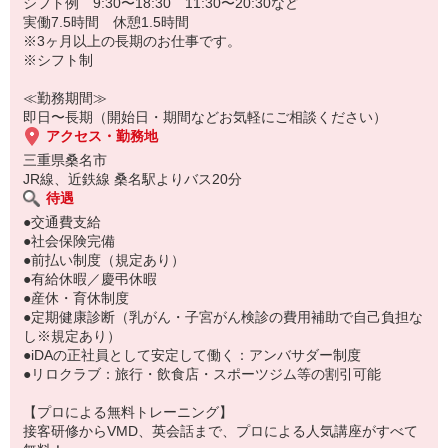
・ネイル、ピアス等もOK
シフト例 9:30〜18:30 11:30〜20:30など
・個人ノルマはありません
実働7.5時間 休憩1.5時間
・未経験や学生の方も歓迎です！
※3ヶ月以上の長期のお仕事です。
※シフト制
≪勤務期間≫
即日〜長期（開始日・期間などお気軽にご相談ください）
アクセス・勤務地
三重県桑名市
JR線、近鉄線 桑名駅よりバス20分
待遇
●交通費支給
●社会保険完備
●前払い制度（規定あり）
●有給休暇／慶弔休暇
●産休・育休制度
●定期健康診断（乳がん・子宮がん検診の費用補助で自己負担な
し※規定あり）
●iDAの正社員として安定して働く：アンバサダー制度
●リロクラブ：旅行・飲食店・スポーツジム等の割引可能
【プロによる無料トレーニング】
接客研修からVMD、英会話まで、プロによる人気講座がすべて