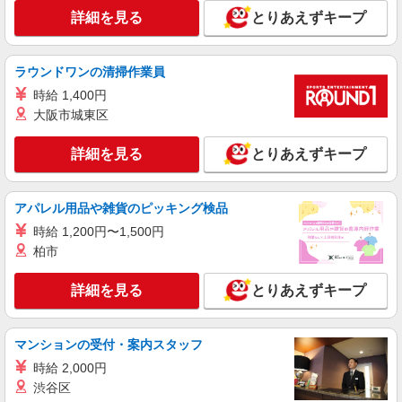
販売スタッフ
詳細を見る
とりあえずキープ
アルバイト・パート・フルタイム社員：時給
1,170円〜時給1,360円 ＊経験に応じて要相談
三重県桑名市長島町浦安368 三井アウトレット
ラウンドワンの清掃作業員
パーク ジャズドリーム長島
時給 1,400円
大阪市城東区
詳細を見る
キープ
詳細を見る
とりあえずキープ
アルバイト
パート
契約社員
UGG
シューズブランドの販売スタッフ
アパレル用品や雑貨のピッキング検品
契約社員：時給1,300円 週20時間以上勤務
時給 1,200円〜1,500円
（社会保険加入） アルバイト・パート：時給
柏市
1,100円 週20時間未満勤務
三重県桑名市長島町浦安368 三井アウトレッ
トパーク ジャズドリーム長島
詳細を見る
とりあえずキープ
詳細を見る
キープ
マンションの受付・案内スタッフ
アルバイト
時給 2,000円
JIMMY CHOO
渋谷区