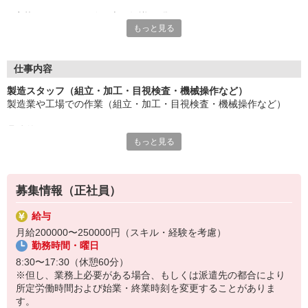
応募にあたり、経験や専門知識は問いません。
もっと見る
約束を守ること、きちんと連絡をすること、前向きに仕事へ取り
組むこと。
そんな姿勢を大切にできる方を歓迎します。
また、勤務時間やシフトなど柔軟に対応いただける方は、ご紹介
仕事内容
できるお仕事の幅も広がります。
製造スタッフ（組立・加工・目視検査・機械操作など）
製造業や工場での作業（組立・加工・目視検査・機械操作など）
長く働きたい――
その想いを、ここで実現しませんか？
具体的には・・・
製造業で正社員としてキャリアを築きたい方、ぜひご応募くださ
もっと見る
製品に不備がないか目視チェック
い。
部品を機械にセットしてボタン操作などなど
複雑な作業や力仕事はほとんどなく覚えやすいものばかり！
募集情報（正社員）
未経験の方もすぐに慣れていただけると思います。
給与
※当社（株）テクノ・サービスに正社員採用の上で、派遣就業先事
月給200000〜250000円（スキル・経験を考慮）
業所へ派遣となります。
勤務時間・曜日
8:30〜17:30（休憩60分）
※但し、業務上必要がある場合、もしくは派遣先の都合により
所定労働時間および始業・終業時刻を変更することがありま
す。