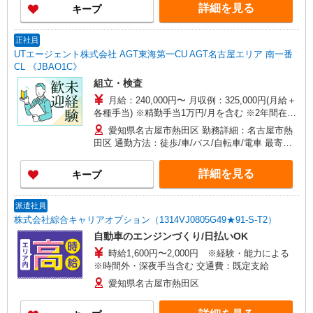
料）駐車場利用OK
詳細を見る
キープ
正社員
UTエージェント株式会社 AGT東海第一CU AGT名古屋エリア 南一番
CL 《JBAO1C》
組立・検査
月給：240,000円〜 月収例：325,000円(月給＋
各種手当) ※精勤手当1万円/月を含む ※2年間在籍
者は10,000円給与UP！
愛知県名古屋市熱田区 勤務詳細：名古屋市熱
田区 通勤方法：徒歩/車/バス/自転車/電車 最寄り
駅：六番町駅から徒歩15分・車4分 ※構内の（無
料）駐車場利用OK
詳細を見る
キープ
派遣社員
株式会社綜合キャリアオプション（1314VJ0805G49★91-S-T2）
自動車のエンジンづくり/日払いOK
時給1,600円〜2,000円 ※経験・能力による
※時間外・深夜手当含む 交通費：既定支給
愛知県名古屋市熱田区