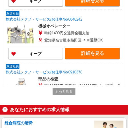
詳細を見る
キープ
派遣社員
株式会社テクノ・サービス/お仕事No/0846242
機械オペレーター
時給1400円交通費全額支給
愛知県名古屋市熱田区 ＊車通勤OK
詳細を見る
キープ
派遣社員
株式会社テクノ・サービス/お仕事No/0910376
部品の検査
時給1500円 月収例：240000円以上（残業・休
日出勤手当て等が含まれています） 交通費全額支
もっと見る
給
愛知県名古屋市熱田区 ＊車通勤OK
あなたにおすすめの求人情報
詳細を見る
キープ
総合病院の清掃
派遣社員