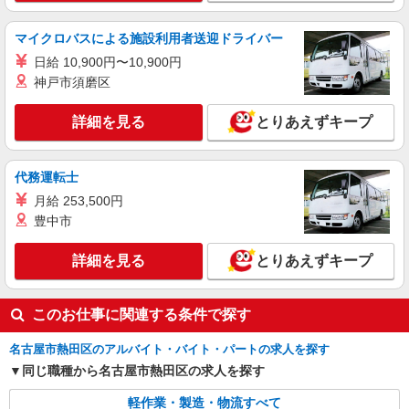
間×21日⇒258,720円＋残業代＋交通費
詳細を見る
キープ
マイクロバスによる施設利用者送迎ドライバー
日給 10,900円〜10,900円
派遣社員
神戸市須磨区
株式会社グロップ 名古屋オフィス
破壊検査／品質管理／報告書作成／土日休み
詳細を見る
とりあえずキープ
時給2,100円〜2,625円＋交通費全額支給 ※残
業手当：法定基準通り別途支給 ※夜勤手当：22
時〜翌5時は25％の割増による支給 ※交通費支給
雇入れ直後：愛知県名古屋市熱田区南一番町
代務運転士
規定あり ※給与の希望日払い制度あり ＜月収例
変更の範囲：会社の定める就業場所
＞ ＊月21日勤務の場合 時給2,100円×8時間×21
月給 253,500円
日＋夜勤割増（60時間）⇒384,300円＋残業代（例
豊中市
詳細を見る
キープ
20時間）⇒436,800円＋交通費
詳細を見る
とりあえずキープ
派遣社員
株式会社グロップ 名古屋オフィス
エンジン部品の製造補助業務／研修制度あり／
このお仕事に関連する条件で探す
土日休み
名古屋市熱田区のアルバイト・バイト・パートの求人を探す
時給1,600円〜2,000円＋交通費全額支給 ※残
業発生時は時給25％アップ ※交通費支給規定あり
同じ職種から名古屋市熱田区の求人を探す
※給与の希望日払い（週払い）制度あり ＜月収例
雇入れ直後：愛知県名古屋市熱田区南一番町
＞ ※21日勤務の場合 時給1,600円×8時間×21日
軽作業・製造・物流すべて
変更の範囲：会社の定める就業場所