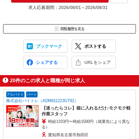
★入社前に配属先が決定する場合もございます。
求人応募期間：2026/08/01～2026/08/31
いずれの場合も、入社された時点で給与が発生します。（当社規
定あり）
▼面接地▼
閲覧履歴を見る
株式会社テクノ・サービス 名古屋営業所
〒461-0005 愛知県名古屋市東区東桜1-10-24 栄大野ビル4階
ブックマーク
ポストする
シェアする
URLをシェア
20
件のこの求人と職種が同じ求人
アルバイト
パート
株式会社バイトレ（ADM811223GT92）
【迷ったらコレ】箱に入れるだけ♪モクモク軽
作業スタッフ
時給1333円〜時給1500円（就業先により異な
る）
愛知県名古屋市熱田区