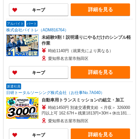
詳細を見る
キープ
アルバイト
パート
株式会社バイトレ（ADM816764）
未経験9割！説明通りにやるだけのシンプル軽
作業
時給1140円（就業先により異なる）
愛知県名古屋市熱田区
詳細を見る
キープ
派遣社員
日研トータルソーシング株式会社（お仕事No.7A040）
自動車用トランスミッションの組立・加工
時給1450円 別途交通費支給 ＜月収＞ 326000
円以上可 162.67H＋残業1813円×30H＋休出1813
円×8H＋深夜363円×60H
愛知県名古屋市熱田区
詳細を見る
キープ