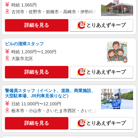
時給1250円 月収例：200000円以上（残業・休
時給 1,065円
日出勤手当て等が含まれています） 交通費全額支
古河市・佐野市・前橋市・高崎市・伊勢崎市・太田市・館林市・
給
愛知県名古屋市熱田区
詳細を見る
とりあえずキープ
詳細を見る
キープ
ビルの清掃スタッフ
派遣社員
株式会社テクノ・サービス/お仕事No/0885521
時給 1,200円〜1,200円
機械オペレーターなど
大阪市北区
時給1600円 月収例：256000円以上（残業・休
日出勤手当て等が含まれています） 交通費全額支
詳細を見る
とりあえずキープ
給
愛知県名古屋市熱田区 ＊車通勤OK
警備員スタッフ（イベント、道路、商業施設、
詳細を見る
キープ
大型駐車場、JR列車見張りなど）
日給 11,000円〜12,100円
派遣社員
栃木市・小山市・さいたま市西区・さいたま市岩槻区・久喜市・
株式会社綜合キャリアオプション（1314VJ0805G49★79-S-T2）
自動車のエンジンづくり/日払いOK
詳細を見る
とりあえずキープ
時給1,600円〜2,000円 ※経験・能力による
※時間外・深夜手当含む 【月収例】37万8000円(8
時間×22日+残業・深夜手当) 交通費：既定支給