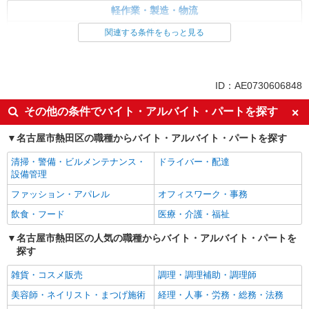
軽作業・製造・物流
入出庫・商品管理・検品・検査
製造・組立・加工
関連する条件をもっと見る
同じ特徴から求人を探す
未経験歓迎
車通勤OK
ID：AE0730606848
交通費支給
社会保険あり
その他の条件でバイト・アルバイト・パートを探す
名古屋市熱田区の職種からバイト・アルバイト・パートを探す
清掃・警備・ビルメンテナンス・
ドライバー・配達
設備管理
ファッション・アパレル
オフィスワーク・事務
飲食・フード
医療・介護・福祉
名古屋市熱田区の人気の職種からバイト・アルバイト・パートを
探す
雑貨・コスメ販売
調理・調理補助・調理師
美容師・ネイリスト・まつげ施術
経理・人事・労務・総務・法務