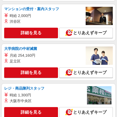
詳細を見る
キープ
マンションの受付・案内スタッフ
派遣社員
時給 2,000円
株式会社グロップ 名古屋オフィス
渋谷区
ネジを組付ける作業／2交替／土日休み／重量
物なし
詳細を見る
とりあえずキープ
時給1,600円〜2,000円＋交通費全額支給 ※交
通費支給規定あり ※残業手当：実働8時間以上、
25％の割増による支給 ※夜勤手当：22時〜翌5時
雇入れ直後：愛知県名古屋市熱田区 変更の範
大学病院の中材滅菌
は、時給2,000円 ※給与の希望日払い制度あり ■
囲：会社の定める就業場所
月収例■ 時給1,600円×8時間×20日＋深夜手当（60
月給 254,160円
時間）＋残業代（30時間）⇒318,400円＋交通費
足立区
詳細を見る
キープ
詳細を見る
とりあえずキープ
紹介予定派遣
株式会社グロップ 名古屋オフィス
自動車部品の組み立てや検査／空調完備／障碍
レジ・商品陳列スタッフ
者雇用／土日休み
時給 1,300円
時給1,540円〜1,925円＋交通費全額支給 ※残
大阪市中央区
業発生時は時給25％アップ ※深夜帯（22:00〜
5:00）の勤務は時給25％アップ ※交通費支給規定
雇入れ直後：愛知県名古屋市熱田区南一番町
あり ※派遣期間中は給与の希望日払い制度あり ＜
詳細を見る
とりあえずキープ
変更の範囲：会社の定める就業場所
月収例＞ ＊月21日勤務の場合 時給1,540円×8時