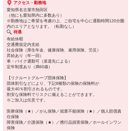
アクセス・勤務地
愛知県名古屋市熱田区
（他にも愛知県内に多数あり）
※勤務地はご希望を考慮の上、ご自宅を中心に通勤時間120分圏
内のエリアとなります。（転勤なし）
待遇
有給休暇
交通費規定内支給
社会保険（厚生年金、健康保険、雇用保険、労災）
昇給あり（年一回）
車・バイク通勤可（派遣先による）
定年制度あり（満60歳）
【リクルートグループ団体保険】
団体割引などにより、下記8種類の保険の保険料が
最大40％割引されるものです。
割安な保険料でリスクに備えることができます。
※ご加入は任意です。
医療保険（★）／がん保険／就業不能保険（★）／個人賠償責
任保険
障害保険／介護保険（★）／携行品損害保険／ホールインワン
保険