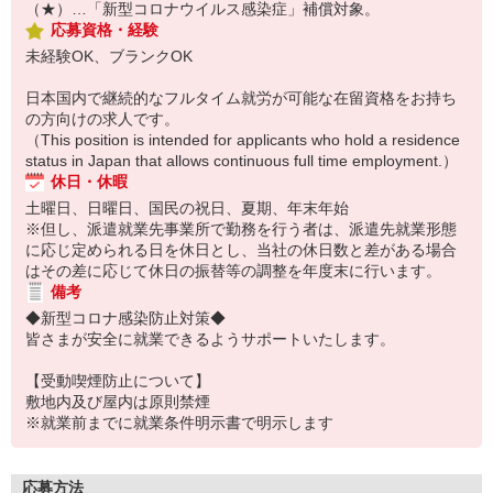
（★）…「新型コロナウイルス感染症」補償対象。
応募資格・経験
未経験OK、ブランクOK
日本国内で継続的なフルタイム就労が可能な在留資格をお持ち
の方向けの求人です。
（This position is intended for applicants who hold a residence
status in Japan that allows continuous full time employment.）
休日・休暇
土曜日、日曜日、国民の祝日、夏期、年末年始
※但し、派遣就業先事業所で勤務を行う者は、派遣先就業形態
に応じ定められる日を休日とし、当社の休日数と差がある場合
はその差に応じて休日の振替等の調整を年度末に行います。
備考
◆新型コロナ感染防止対策◆
皆さまが安全に就業できるようサポートいたします。
【受動喫煙防止について】
敷地内及び屋内は原則禁煙
※就業前までに就業条件明示書で明示します
応募方法