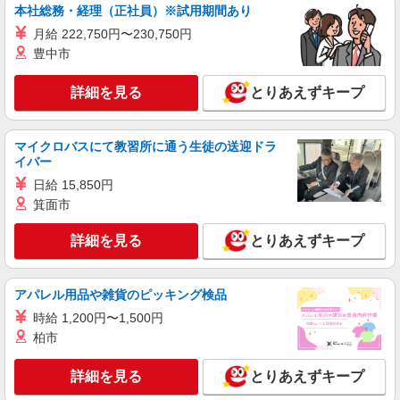
愛知県名古屋市熱田区
本社総務・経理（正社員）※試用期間あり
月給 222,750円〜230,750円
詳細を見る
キープ
豊中市
派遣社員
詳細を見る
とりあえずキープ
株式会社テクノ・サービス/お仕事No/0904710
組立業務
時給1700円 月収例：272000円以上（残業・休
マイクロバスにて教習所に通う生徒の送迎ドラ
イバー
日出勤手当て等が含まれています） 交通費全額支
給
愛知県名古屋市熱田区 ＊バイク通勤OK
日給 15,850円
箕面市
詳細を見る
キープ
詳細を見る
とりあえずキープ
派遣社員
株式会社綜合キャリアオプション（1314VJ0805G49★80-S-T2）
アパレル用品や雑貨のピッキング検品
自動車のエンジンづくり/日払いOK
時給 1,200円〜1,500円
時給1,600円〜2,000円 ※経験・能力による
柏市
※時間外・深夜手当含む 【月収例】34万5000円(8
時間×21日+残業・深夜手当) 交通費：既定支給
愛知県名古屋市熱田区
詳細を見る
とりあえずキープ