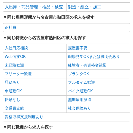
＋夜勤手当（60時間）⇒292,800円＋交通費＋残業
入出庫・商品管理・検品・検査
製造・組立・加工
代
詳細を見る
キープ
同じ雇用形態から名古屋市熱田区の求人を探す
正社員
同じ特徴から名古屋市熱田区の求人を探す
入社日応相談
履歴書不要
Web面接OK
職場見学OKまたは説明会あり
未経験歓迎
経験者・有資格者歓迎
フリーター歓迎
ブランクOK
昇給あり
フルタイム歓迎
車通勤OK
バイク通勤OK
転勤なし
無期雇用派遣
交通費支給
社会保険あり
資格取得支援制度あり
同じ職種から求人を探す