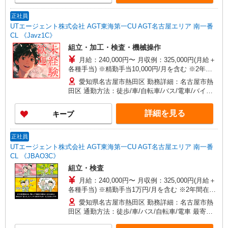
正社員
UTエージェント株式会社 AGT東海第一CU AGT名古屋エリア 南一番
CL 《Javz1C》
組立・加工・検査・機械操作
月給：240,000円〜 月収例：325,000円(月給＋
各種手当) ※精勤手当10,000円/月を含む ※2年間
在籍者は10,000円給与UP！
愛知県名古屋市熱田区 勤務詳細：名古屋市熱
田区 通勤方法：徒歩/車/自転車/バス/電車/バイク
最寄り駅：六番町駅から車4分・徒歩15分 ※構内
の（無料）駐車場利用OK
詳細を見る
キープ
正社員
UTエージェント株式会社 AGT東海第一CU AGT名古屋エリア 南一番
CL 《JBAO3C》
組立・検査
月給：240,000円〜 月収例：325,000円(月給＋
各種手当) ※精勤手当1万円/月を含む ※2年間在籍
者は10,000円給与UP！
愛知県名古屋市熱田区 勤務詳細：名古屋市熱
田区 通勤方法：徒歩/車/バス/自転車/電車 最寄り
駅：六番町駅から徒歩15分・車4分 ※構内の（無