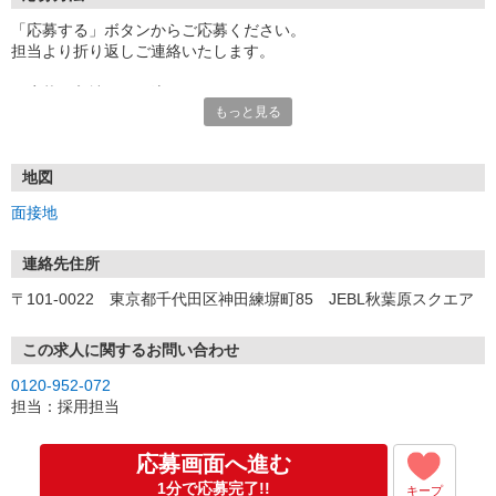
「応募する」ボタンからご応募ください。
担当より折り返しご連絡いたします。
≪応募〜入社までの流れ≫
もっと見る
▼書類選考（最短翌営業日）
*応募時にいただいた内容で書類選考させていただきます。
▼面接（最短翌営業日、30分程度）
*来社面接またはオンライン面接が可能です。
地図
*面接時、履歴書・職務経歴書の提出は不要です。
面接地
（応募情報不足の場合は、履歴書・職務経歴書を頂くケースがあ
ります。）
▼内定（面接後、最短翌営業日）
連絡先住所
*当社より内定通知をお送りします。
〒101-0022 東京都千代田区神田練塀町85 JEBL秋葉原スクエア
*内定にご承諾いただけましたら、採用決定となります。
▼入社（毎月1日、16日 ※休日の場合は後倒し）
*当社の正社員としてご入社いただきます。
この求人に関するお問い合わせ
*辞令の授与、オリエンテーションをお受けいただきます。
0120-952-072
▼配属先の決定（★）
担当：採用担当
*当社が配属先を決定します。
*配属先を実際にご確認いただき、最終確定します。
▼就業開始
応募画面へ進む
*配属先にて、当社の派遣スタッフとしてご就業いただきます。
1分で応募完了!!
キープ