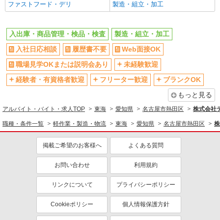
ファストフード・デリ
製造・組立・加工
入出庫・商品管理・検品・検査
製造・組立・加工
入社日応相談
履歴書不要
Web面接OK
職場見学OKまたは説明会あり
未経験歓迎
経験者・有資格者歓迎
フリーター歓迎
ブランクOK
もっと見る
アルバイト・バイト・求人TOP
東海
愛知県
名古屋市熱田区
株式会社
職種・条件一覧
軽作業・製造・物流
東海
愛知県
名古屋市熱田区
株
掲載ご希望のお客様へ
よくある質問
お問い合わせ
利用規約
リンクについて
プライバシーポリシー
Cookieポリシー
個人情報保護方針