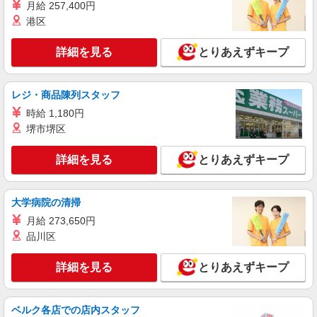
株式会社綜合キャリアオプション（1314VJ0805G49★92-S-T2）
月給 257,400円
自動車のエンジンづくり/日払いOK
港区
時給1,600円〜2,000円 ※経験・能力による
※時間外・深夜手当含む 交通費：既定支給
詳細を見る
とりあえずキープ
愛知県名古屋市熱田区
レジ・商品陳列スタッフ
詳細を見る
キープ
時給 1,180円
堺市堺区
派遣社員
株式会社テクノ・サービス/お仕事No/0881123
詳細を見る
とりあえずキープ
通水検査
時給1200円 月収例：184000円以上（残業・休
日出勤手当て等が含まれています） 交通費全額支
大学病院の清掃
給
愛知県名古屋市熱田区
月給 273,650円
品川区
詳細を見る
キープ
詳細を見る
とりあえずキープ
派遣社員
株式会社テクノ・サービス/お仕事No/0828840
機械セット作業など
ベルク各店での店内スタッフ