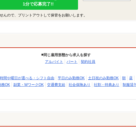
1分で応募完了!!
せんので、プリントアウトして保管をお願いします。
同じ雇用形態から求人を探す
アルバイト
パート
契約社員
時間や曜日が選べる・シフト自由
平日のみ勤務OK
土日祝のみ勤務OK
朝
昼
務OK
副業・WワークOK
交通費支給
社会保険あり
社割・特典あり
制服貸