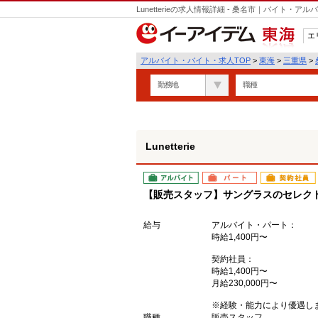
Lunetterieの求人情報詳細 - 桑名市｜バイト・
エ
東海
アルバイト・バイト・求人TOP
>
東海
>
三重県
>
勤務地
職種
Lunetterie
アルバイト
パート
契約社員
【販売スタッフ】サングラスのセレク
給与
アルバイト・パート：
時給1,400円〜
契約社員：
時給1,400円〜
月給230,000円〜
※経験・能力により優遇し
職種
販売スタッフ