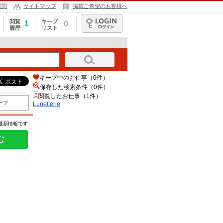
質問
サイトマップ
掲載ご希望のお客様へ
閲覧
キープ
1
0
履歴
リスト
ログイン
キープ中のお仕事（0件）
保存した検索条件（
0
件）
閲覧したお仕事（1件）
ープ
Lunetterie
の最新情報です
む