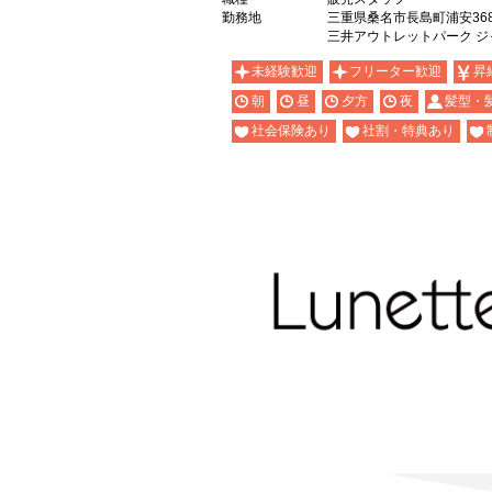
勤務地
三重県桑名市長島町浦安36
三井アウトレットパーク 
未経験歓迎
フリーター歓迎
昇
朝
昼
夕方
夜
髪型・
社会保険あり
社割・特典あり