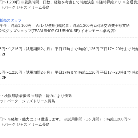
円〜1,200円 ※就業時間、日数、経験を考慮して時給決定 ※随時昇給アリ ※交通
ットパーク ジャズドリーム長島
ッズ販売スタッフ
生：時給1,100円 Airレジ使用(経験)者：時給1,200円 □別途交通費全額支給
グッズショップ(TEAM SHOP CLUBHOUSE) イオンモール桑名店》
2F
2F
国語・検眼経験者優遇 ※経験・能力により優遇
レットパーク ジャズドリーム長島
円〜 ※経験・能力により優遇します。 ※試用期間（1ヶ月間）：時給1,200円〜
ットパーク ジャズドリーム長島