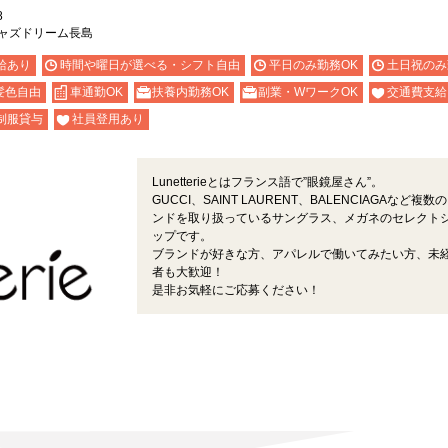
8
ジャズドリーム長島
給あり
時間や曜日が選べる・シフト自由
平日のみ勤務OK
土日祝のみ
髪色自由
車通勤OK
扶養内勤務OK
副業・WワークOK
交通費支給
制服貸与
社員登用あり
Lunetterieとはフランス語で”眼鏡屋さん”。
GUCCI、SAINT LAURENT、BALENCIAGAなど複数
ンドを取り扱っているサングラス、メガネのセレクト
ップです。
ブランドが好きな方、アパレルで働いてみたい方、未
者も大歓迎！
是非お気軽にご応募ください！