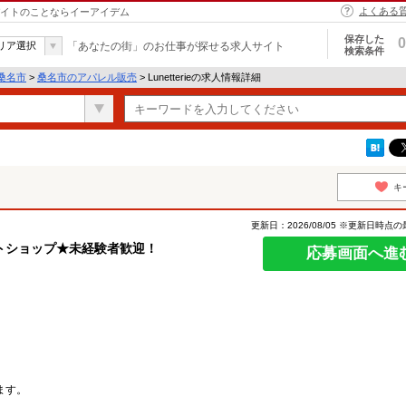
よくある
アルバイトのことならイーアイデム
保存した
0
リア選択
「あなたの街」のお仕事が探せる求人サイト
検索条件
桑名市
>
桑名市のアパレル販売
> Lunetterieの求人情報詳細
キ
更新日：2026/08/05 ※更新日時点
トショップ★未経験者歓迎！
応募画面へ進
ます。