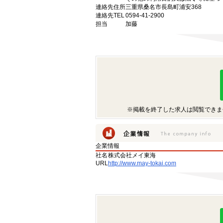
連絡先住所
三重県桑名市長島町浦安368
連絡先TEL
0594-41-2900
担当
加藤
※掲載を終了した求人は閲覧できま
企業情報
社名
株式会社メイ東海
URL
http://www.may-tokai.com