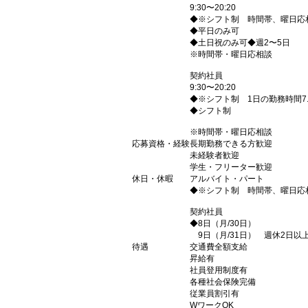
9:30〜20:20
◆※シフト制 時間帯、曜日応
◆平日のみ可
◆土日祝のみ可◆週2〜5日
※時間帯・曜日応相談
契約社員
9:30〜20:20
◆※シフト制 1日の勤務時間7.
◆シフト制
※時間帯・曜日応相談
応募資格・経験
長期勤務できる方歓迎
未経験者歓迎
学生・フリーター歓迎
休日・休暇
アルバイト・パート
◆※シフト制 時間帯、曜日応
契約社員
◆8日（月/30日）
9日（月/31日） 週休2日以
待遇
交通費全額支給
昇給有
社員登用制度有
各種社会保険完備
従業員割引有
WワークOK