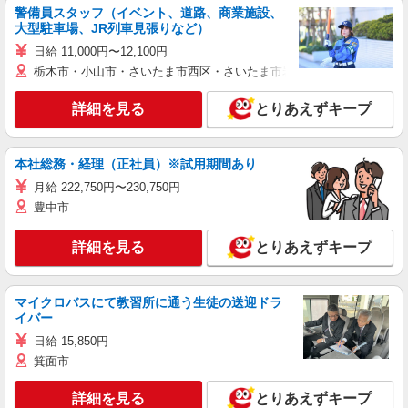
警備員スタッフ（イベント、道路、商業施設、
大型駐車場、JR列車見張りなど）
日給 11,000円〜12,100円
栃木市・小山市・さいたま市西区・さいたま市岩槻区・久喜市・蓮田
詳細を見る
とりあえずキープ
本社総務・経理（正社員）※試用期間あり
月給 222,750円〜230,750円
豊中市
詳細を見る
とりあえずキープ
マイクロバスにて教習所に通う生徒の送迎ドラ
イバー
日給 15,850円
箕面市
詳細を見る
とりあえずキープ