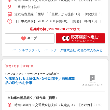
三重県津市河芸町
近鉄名古屋線 千里駅 「千里駅」から徒歩11分 ・伊勢鉄道「伊勢
【日中の勤務】 9:00〜18:00 休憩60分 ［実働］8時間00分 【就
応募締め切り2027/06/20 23:59まで
応募画面へ進む
キープ
かんたん3ステップ！
パーソルファクトリーパートナーズ株式会社
の他の求人をみる
◆
伊勢上野駅
派遣社員
パーソルファクトリーパートナーズ株式会社
＼残業なし＆土日休み♪女性活躍中／自動車部
品の取付のお仕事
を
未
ー
自動車の部品組立／軽作業（日勤）
社
時給1400円 ※交通費全額支給（規定あり） 【月収例】21.9万円