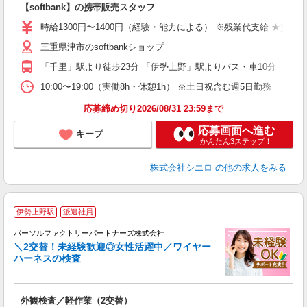
【softbank】の携帯販売スタッフ
即
時給1300円〜1400円（経験・能力による） ※残業代支給 ★交通
あ
三重県津市のsoftbankショップ
K
「千里」駅より徒歩23分 「伊勢上野」駅よりバス・車10分
貸
10:00〜19:00（実働8h・休憩1h） ※土日祝含む週5日勤務
応募締め切り2026/08/31 23:59まで
応募画面へ進む
キープ
かんたん3ステップ！
株式会社シエロ
の他の求人をみる
伊勢上野駅
派遣社員
で
パーソルファクトリーパートナーズ株式会社
＼2交替！未経験歓迎◎女性活躍中／ワイヤー
ハーネスの検査
◯
外観検査／軽作業（2交替）
未