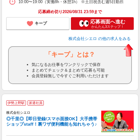
10:00〜19:00（実働8h・休憩1h） ※土日祝含む週5日勤務
応募締め切り2026/08/31 23:59まで
応募画面へ進む
キープ
かんたん3ステップ！
株式会社シエロ
の他の求人をみる
「キープ」とは？
気になるお仕事をワンクリックで保存
まとめてチェック＆まとめて応募も可能
会員登録無しで今すぐご利用いただけます
★
伊勢上野駅
派遣社員
♪
株式会社シエロ
◎千里◎【即日登録/スマホ面接OK】大手携帯
ショップstaff！裏ワザ便利機能も知れちゃう♪
理