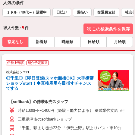
人気の条件
ミドル（40代～）活躍中
日払い
週払い
交通費支給
社会
求人件数 :
5
件
この検索条件を保存
指定なし
新着順
時給順
日給順
月給順
★
伊勢上野駅
紹介予定派遣
♪
株式会社シエロ
◎千里◎【即日登録/スマホ面接OK】大手携帯
ショップstaff！◆直接雇用を目指すチャンス
です☆
理
【softbank】の携帯販売スタッフ
即
時給1300円〜1400円（経験・能力による） ※残業代支給 ★交通
あ
三重県津市のsoftbankショップ
K
「千里」駅より徒歩23分 「伊勢上野」駅よりバス・車10分
貸