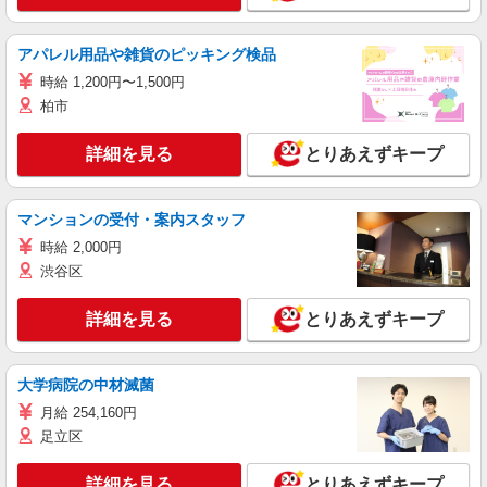
アパレル用品や雑貨のピッキング検品
時給 1,200円〜1,500円
柏市
詳細を見る
とりあえずキープ
マンションの受付・案内スタッフ
時給 2,000円
渋谷区
詳細を見る
とりあえずキープ
大学病院の中材滅菌
月給 254,160円
足立区
詳細を見る
とりあえずキープ