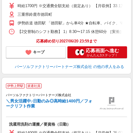
ー
時給1700円 ※交通費全額支給（規定あり） 【月収例】33.1万円（
い
三重県鈴鹿市徳田町
社
伊勢鉄道 徳田駅 「徳田駅」から車4分 ★自転車、バイク、マイカ
【2交替制のシフト勤務】 1）8:30〜17:15 休憩60分 ［実働］7時間
応募締め切り2027/06/20 23:59まで
応募画面へ進む
キープ
かんたん3ステップ！
パーソルファクトリーパートナーズ株式会社
の他の求人をみる
◆
伊勢上野駅
派遣社員
勤
パーソルファクトリーパートナーズ株式会社
＼男女活躍中♪日勤のみ◎高時給1400円／フォ
ークリフト作業
迎
洗濯用洗剤の運搬／要資格（日勤）
土
時給1400円 ※交通費全額支給（規定あり） 【月収例】25.0万円（