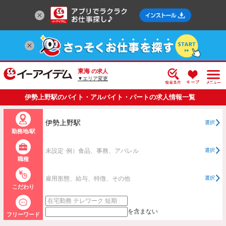
東海
の求人
▼エリア変更
伊勢上野駅のバイト・アルバイト・パートの求人情報一覧
伊勢上野駅
選択
勤務地/駅
未設定
例）食品、事務、アパレル
選択
職種
雇用形態、給与、特徴、その他
選択
こだわり
を含まない
フリーワード