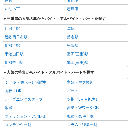
伊賀市
名張市
いなべ市
志摩市
三重県の人気の駅からバイト・アルバイト・パートを探す
四日市駅
津駅
近鉄四日市駅
桑名駅
伊勢市駅
松阪駅
宇治山田駅
富田(三重)駅
伊勢中川駅
亀山(三重)駅
人気の特集からバイト・アルバイト・パートを探す
ミドル（40代～）活躍中
主婦・主夫歓迎
高校生OK
パート
オープニングスタッフ
短期（3ヶ月以内）
派遣
副業・WワークOK
ファッション・アパレル
職種・条件一覧
コンテンツ一覧
コラム・特集一覧