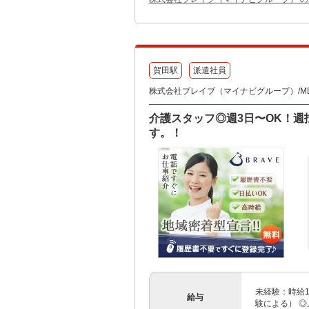
賀田駅
派遣社員
株式会社ブレイブ（マイナビグループ）/MD
介護スタッフ◎週3日〜OK！週
す。！
未経験：時給1
給与
験による） ◎月