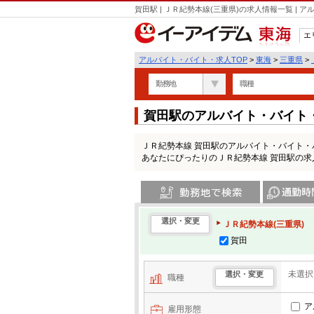
賀田駅 | ＪＲ紀勢本線(三重県)の求人情報一覧 |
エ
東海
アルバイト・バイト・求人TOP
>
東海
>
三重県
>
勤務地
職種
賀田駅のアルバイト・バイト
ＪＲ紀勢本線 賀田駅のアルバイト・バイト
あなたにぴったりのＪＲ紀勢本線 賀田駅の
勤務地で検索
通勤時間・区
選択・変更
ＪＲ紀勢本線(三重県)
賀田
未選択
選択・変更
職種
ア
雇用形態