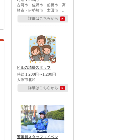
古河市・佐野市・前橋市・高
崎市・伊勢崎市・太田市・館
林市・藤岡市・大泉町・さい
詳細はこちらから
たま市北区・川越市・熊谷
市・行田市・秩父市・所沢
市・飯能市・東松山市・坂戸
市・鶴ケ島市・千葉市中央
区・市川市・松戸市・習志野
市・柏市・流山市・八千代
市・足立区・江戸川区・八王
子市・町田市
ビルの清掃スタッフ
時給 1,200円〜1,200円
大阪市北区
詳細はこちらから
警備員スタッフ（イベン