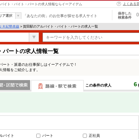
よくある
 アルバイト・バイト・パートの求人情報ならイーアイデム
保存した
0
リア選択
「あなたの街」のお仕事が探せる求人サイト
検索条件
ＪＲ紀勢本線
> 賀田駅のアルバイト・バイト・パートの求人一覧
・パートの求人情報一覧
・パート・派遣のお仕事探しはイーアイデムで！
求人情報をご紹介します。
6
この条件の求人
間で検索
路線・駅・駅で検索
ルバイト
パート
正社員