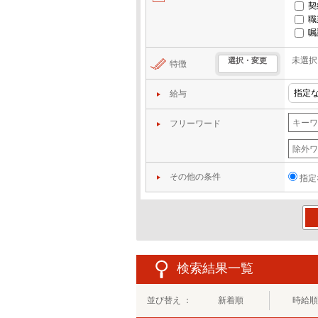
契
職
嘱
未選択
選択・変更
特徴
給与
フリーワード
その他の条件
指定
この
検索結果一覧
並び替え ：
新着順
時給順