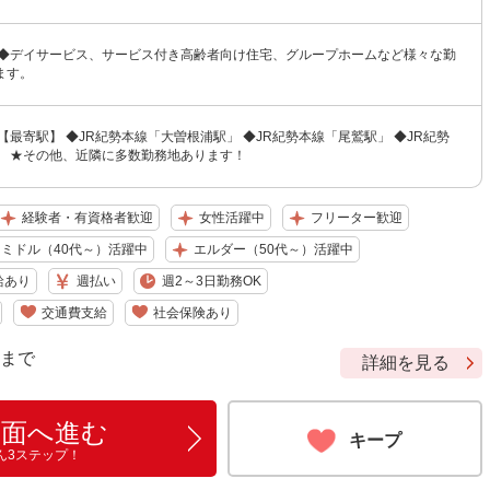
 ◆デイサービス、サービス付き高齢者向け住宅、グループホームなど様々な勤
ます。
【最寄駅】 ◆JR紀勢本線「大曽根浦駅」 ◆JR紀勢本線「尾鷲駅」 ◆JR紀勢
」 ★その他、近隣に多数勤務地あります！
経験者・有資格者歓迎
女性活躍中
フリーター歓迎
ミドル（40代～）活躍中
エルダー（50代～）活躍中
給あり
週払い
週2～3日勤務OK
交通費支給
社会保険あり
9 まで
詳細を見る
画面へ進む
キープ
ん3ステップ！