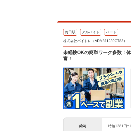
賀田駅
アルバイト
パート
株式会社バイトレ（ADM811230GT83）
未経験OKの簡単ワーク多数！
富！
給与
時給1281円