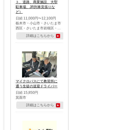
ト、道路、商業施設、大型
駐車場、JR列車見張りな
ど）
日給 11,000円〜12,100円
栃木市・小山市・さいたま市
西区・さいたま市岩槻区・久
喜市・蓮田市
詳細はこちらから
マイクロバスにて教習所に
通う生徒の送迎ドライバー
日給 15,850円
箕面市
詳細はこちらから