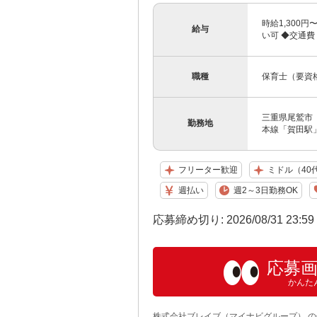
時給1,300
給与
い可 ◆交通費
職種
保育士（要資
三重県尾鷲市 
勤務地
本線「賀田駅
フリーター歓迎
ミドル（40
週払い
週2～3日勤務OK
応募締め切り: 2026/08/31 23:5
応募
かんた
株式会社ブレイブ（マイナビグループ） 