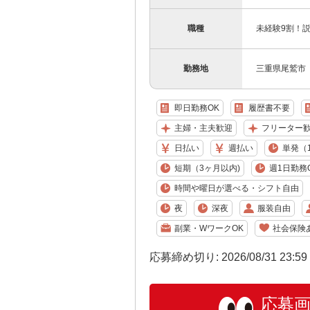
職種
未経験9割！
勤務地
三重県尾鷲市
即日勤務OK
履歴書不要
主婦・主夫歓迎
フリーター
日払い
週払い
単発（
短期（3ヶ月以内)
週1日勤務
時間や曜日が選べる・シフト自由
夜
深夜
服装自由
副業・WワークOK
社会保険
応募締め切り: 2026/08/31 23:5
応募