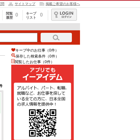
質問
サイトマップ
掲載ご希望のお客様へ
閲覧
キープ
0
0
履歴
リスト
ログイン
キープ中のお仕事（0件）
保存した検索条件（
0
件）
閲覧したお仕事（0件）
件