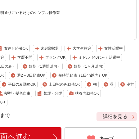
説明通りにやるだけのシンプル軽作業
友達と応募OK
未経験歓迎
大学生歓迎
女性活躍中
歓迎
学歴不問
ブランクOK
ミドル（40代～）活躍中
1日のみ）
短期（1週間以内）
短期（1ヶ月以内)
OK
週2～3日勤務OK
短時間勤務（1日4h以内）OK
平日のみ勤務OK
土日祝のみ勤務OK
朝
昼
夕方
髪型・髪色自由
禁煙・分煙
扶養内勤務OK
あり
9 まで
詳細を見る
画面へ進む
キープ