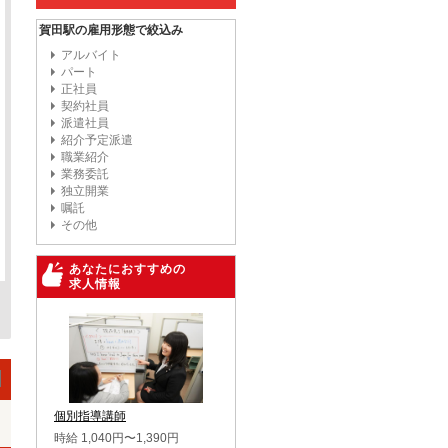
賀田駅の雇用形態で絞込み
アルバイト
パート
正社員
契約社員
派遣社員
紹介予定派遣
職業紹介
業務委託
独立開業
嘱託
その他
あなたにおすすめの
求人情報
個別指導講師
時給 1,040円〜1,390円