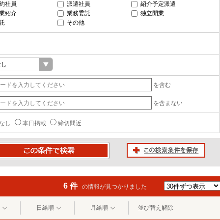
約社員
派遣社員
紹介予定派遣
業紹介
業務委託
独立開業
託
その他
を含む
を含まない
なし
本日掲載
締切間近
この検索条件を保存
条件で検索
6 件
の情報が見つかりました
日給順
月給順
並び替え解除