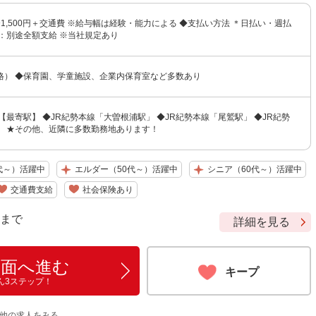
円〜1,500円＋交通費 ※給与幅は経験・能力による ◆支払い方法 ＊日払い・週払
：別途全額支給 ※当社規定あり
格） ◆保育園、学童施設、企業内保育室など多数あり
【最寄駅】 ◆JR紀勢本線「大曽根浦駅」 ◆JR紀勢本線「尾鷲駅」 ◆JR紀勢
」 ★その他、近隣に多数勤務地あります！
代～）活躍中
エルダー（50代～）活躍中
シニア（60代～）活躍中
交通費支給
社会保険あり
9 まで
詳細を見る
画面へ進む
キープ
ん3ステップ！
の他の求人をみる