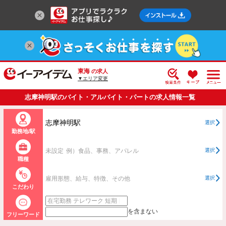
東海
の求人
▼エリア変更
志摩神明駅のバイト・アルバイト・パートの求人情報一覧
志摩神明駅
選択
勤務地/駅
未設定
例）食品、事務、アパレル
選択
職種
雇用形態、給与、特徴、その他
選択
こだわり
を含まない
フリーワード