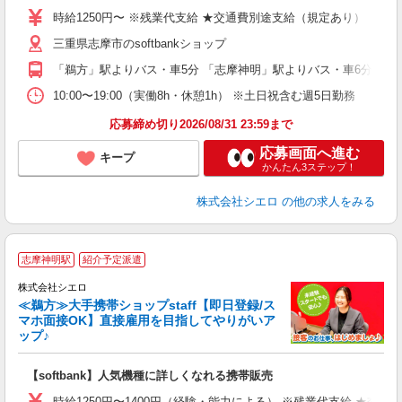
あ
時給1250円〜 ※残業代支給 ★交通費別途支給（規定あり） ゜+゜
K
三重県志摩市のsoftbankショップ
貸
「鵜方」駅よりバス・車5分 「志摩神明」駅よりバス・車6分
10:00〜19:00（実働8h・休憩1h） ※土日祝含む週5日勤務
応募締め切り2026/08/31 23:59まで
応募画面へ進む
キープ
かんたん3ステップ！
株式会社シエロ
の他の求人をみる
★
志摩神明駅
紹介予定派遣
♪
株式会社シエロ
≪鵜方≫大手携帯ショップstaff【即日登録/ス
マホ面接OK】直接雇用を目指してやりがいア
ップ♪
い
即
【softbank】人気機種に詳しくなれる携帯販売
あ
時給1250円〜1400円（経験・能力による） ※残業代支給 ★交通