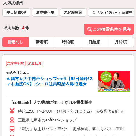
人気の条件
即日勤務OK
履歴書不要
未経験歓迎
ミドル（40代～）活躍中
求人件数 :
4
件
この検索条件を保存
指定なし
新着順
時給順
日給順
月給順
★
志摩神明駅
派遣社員
♪
株式会社シエロ
≪鵜方≫大手携帯ショップstaff【即日登録/ス
マホ面接OK】♪シエロは高時給＆厚待遇★
い
即
【softbank】人気機種に詳しくなれる携帯販売
あ
時給1250円〜1400円（経験・能力による） ※残業代支給 ★交通
K
三重県志摩市のsoftbankショップ
貸
「鵜方」駅よりバス・車5分 「志摩神明」駅よりバス・車6分