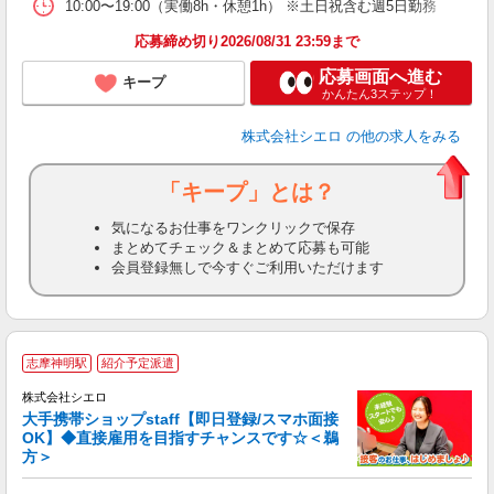
10:00〜19:00（実働8h・休憩1h） ※土日祝含む週5日勤務
応募締め切り2026/08/31 23:59まで
応募画面へ進む
キープ
かんたん3ステップ！
株式会社シエロ
の他の求人をみる
「キープ」とは？
気になるお仕事をワンクリックで保存
まとめてチェック＆まとめて応募も可能
会員登録無しで今すぐご利用いただけます
★
志摩神明駅
紹介予定派遣
♪
株式会社シエロ
大手携帯ショップstaff【即日登録/スマホ面接
OK】◆直接雇用を目指すチャンスです☆＜鵜
方＞
務
即