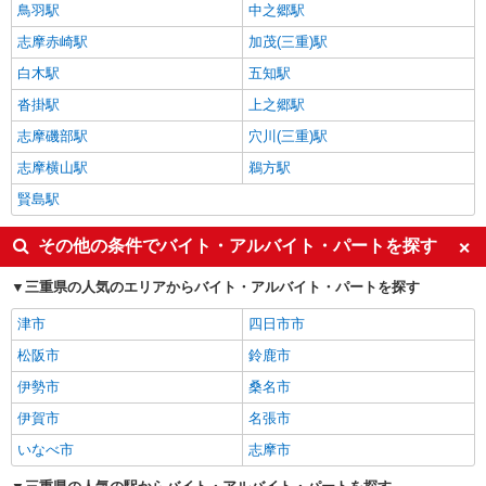
鳥羽駅
中之郷駅
志摩赤崎駅
加茂(三重)駅
白木駅
五知駅
沓掛駅
上之郷駅
志摩磯部駅
穴川(三重)駅
志摩横山駅
鵜方駅
賢島駅
その他の条件でバイト・アルバイト・パートを探す
三重県の人気のエリアからバイト・アルバイト・パートを探す
津市
四日市市
松阪市
鈴鹿市
伊勢市
桑名市
伊賀市
名張市
いなべ市
志摩市