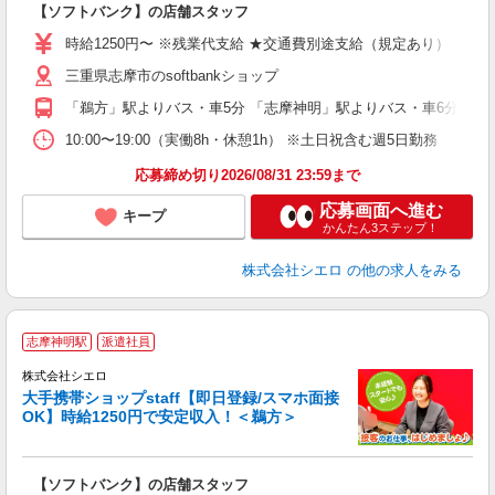
【ソフトバンク】の店舗スタッフ
あ
時給1250円〜 ※残業代支給 ★交通費別途支給（規定あり） ゜+゜
K
三重県志摩市のsoftbankショップ
貸
「鵜方」駅よりバス・車5分 「志摩神明」駅よりバス・車6分
10:00〜19:00（実働8h・休憩1h） ※土日祝含む週5日勤務
応募締め切り2026/08/31 23:59まで
応募画面へ進む
キープ
かんたん3ステップ！
株式会社シエロ
の他の求人をみる
★
志摩神明駅
派遣社員
♪
株式会社シエロ
大手携帯ショップstaff【即日登録/スマホ面接
OK】時給1250円で安定収入！＜鵜方＞
務
即
【ソフトバンク】の店舗スタッフ