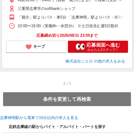
K
三重県志摩市のsoftbankショップ
貸
「鵜方」駅よりバス・車5分 「志摩神明」駅よりバス・車6分
10:00〜19:00（実働8h・休憩1h） ※土日祝含む週5日勤務
応募締め切り2026/08/31 23:59まで
応募画面へ進む
キープ
かんたん3ステップ！
株式会社シエロ
の他の求人をみる
1／1
条件を変更して再検索
志摩神明駅から電車で10分以内の求人を見る
近鉄志摩線の駅からバイト・アルバイト・パートを探す