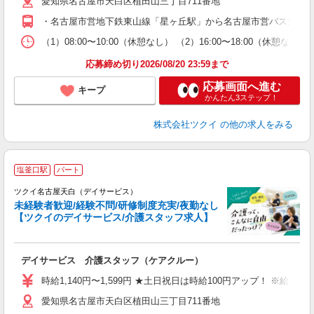
愛知県名古屋市天白区植田山三丁目711番地
ー
O
・名古屋市営地下鉄東山線「星ヶ丘駅」から名古屋市営バス乗車、
な
（1）08:00〜10:00（休憩なし） （2）16:00〜18:00
髪
応募締め切り2026/08/20 23:59まで
応募画面へ進む
キープ
かんたん3ステップ！
株式会社ツクイ
の他の求人をみる
塩釜口駅
パート
ツクイ名古屋天白（デイサービス）
未経験者歓迎/経験不問/研修制度充実/夜勤なし
【ツクイのデイサービス/介護スタッフ求人】
各
デイサービス 介護スタッフ（ケアクルー）
入
り
時給1,140円〜1,599円 ★土日祝日は時給100円アップ！ ※給
リ
愛知県名古屋市天白区植田山三丁目711番地
ー