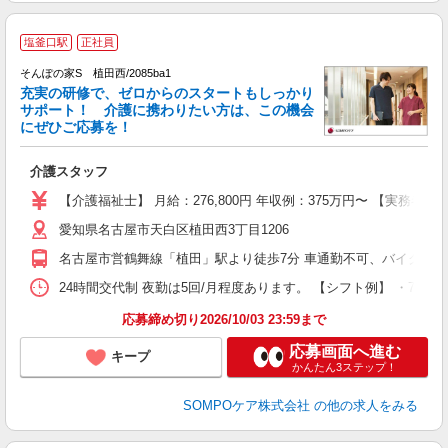
【
塩釜口駅
正社員
そんぽの家S 植田西/2085ba1
充実の研修で、ゼロからのスタートもしっかり
サポート！ 介護に携わりたい方は、この機会
にぜひご応募を！
ア
介護スタッフ
未
上
【介護福祉士】 月給：276,800円 年収例：375万円〜 【実務
支
愛知県名古屋市天白区植田西3丁目1206
名古屋市営鶴舞線「植田」駅より徒歩7分 車通勤不可、バイク通
24時間交代制 夜勤は5回/月程度あります。 【シフト例】 ・7:00〜16
応募締め切り2026/10/03 23:59まで
応募画面へ進む
キープ
かんたん3ステップ！
SOMPOケア株式会社
の他の求人をみる