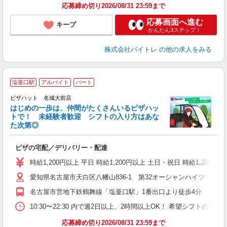
応募締め切り2026/08/31 23:59まで
応募画面へ進む
キープ
かんたん3ステップ！
株式会社バイトレ
の他の求人をみる
塩釜口駅
アルバイト
パート
♪
ピザハット 名城大前店
はじめの一歩は、仲間がたくさんいるピザハッ
トで！ 未経験者歓迎 シフトの入り方はあな
れ
た次第◎
友
躍
ピザの宅配／デリバリー・配達
（
中
時給1,200円以上 平日 時給1,200円以上 土日・祝日 時給1,200円以
ル
愛知県名古屋市天白区八幡山836-1 第32オーシャンハイツ
険
K
名古屋市営地下鉄鶴舞線「塩釜口駅」1番出口より徒歩4分
内
10:30〜22:30 内で週2日以上、2時間以上OK！ 希望シフト
応募締め切り2026/08/31 23:59まで