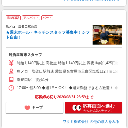
塩釜口駅
アルバイト
パート
鳥メロ 塩釜口駅前店
★週末ホール・キッチンスタッフ募集中！シフ
イ
ト自由！
履
勤
助
居酒屋週末スタッフ
時給1,140円以上 高校生 時給1,140円以上 深夜 時給1,425円以上 
鳥メロ 塩釜口駅前店 愛知県名古屋市天白区塩釜口2丁目1501番
塩釜口駅 徒歩1分
17:00〜翌3:00 ◆週1日〜OK！ ◆週末勤務できる方歓迎！ 
応募締め切り2026/08/31 23:59まで
応募画面へ進む
キープ
かんたん3ステップ！
ワタミ株式会社
の他の求人をみる