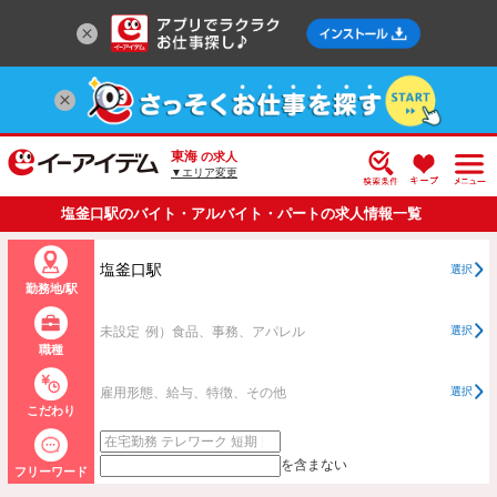
東海
の求人
▼エリア変更
塩釜口駅のバイト・アルバイト・パートの求人情報一覧
塩釜口駅
選択
勤務地/駅
未設定
例）食品、事務、アパレル
選択
職種
雇用形態、給与、特徴、その他
選択
こだわり
を含まない
フリーワード