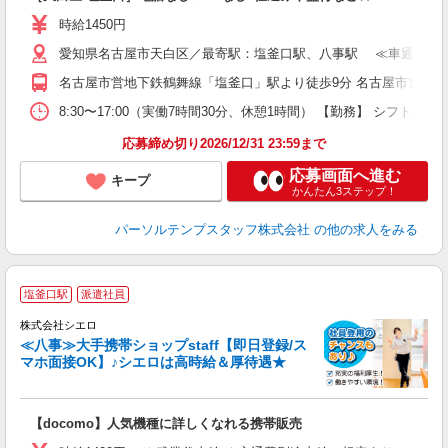
時給1450円
愛知県名古屋市天白区／最寄駅：塩釜口駅、八事駅 ≪車通勤可≫
名古屋市営地下鉄鶴舞線「塩釜口」駅より徒歩9分 名古屋市営地下
8:30〜17:00（実働7時間30分、休憩1時間） 【勤務】 シフ
応募締め切り2026/12/31 23:59まで
応募画面へ進む
キープ
かんたん3ステップ！
パーソルテンプスタッフ株式会社
の他の求人をみる
★
塩釜口駅
派遣社員
♪
株式会社シエロ
≪八事≫大手携帯ショップstaff【即日登録/ス
マホ面接OK】♪シエロは高時給＆厚待遇★
い
即
【docomo】人気機種に詳しくなれる携帯販売
あ