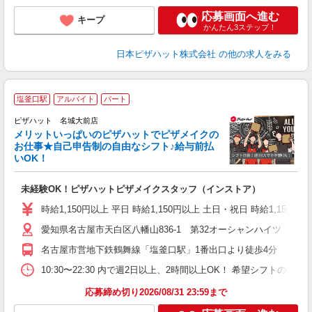
応募画面へ進む
キープ
かんたん3ステップ！
日本ピザハット株式会社
の他の求人をみる
塩釜口駅
アルバイト
パート
ピザハット 名城大前店
メリットいっぱいのピザハットでピザメイクの
お仕事★自己申告制の自由なシフト♪給与前払
いOK！
う
だ
未経験OK！ピザハットピザメイクスタッフ（インストア）
友
躍
時給1,150円以上 平日 時給1,150円以上 土日・祝日 時給1,150円以
（
愛知県名古屋市天白区八幡山836-1 第32オーシャンハイツ
中
ル
名古屋市営地下鉄鶴舞線「塩釜口駅」1番出口より徒歩4分
険
K
10:30〜22:30 内で週2日以上、2時間以上OK！ 希望シフト
内
応募締め切り2026/08/31 23:59まで