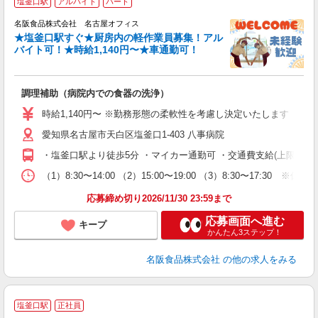
塩釜口駅
アルバイト
パート
名阪食品株式会社 名古屋オフィス
★塩釜口駅すぐ★厨房内の軽作業員募集！アル
活
バイト可！★時給1,140円〜★車通勤可！
時
調理補助（病院内での食器の洗浄）
未
ル
時給1,140円〜 ※勤務形態の柔軟性を考慮し決定いたします
給
愛知県名古屋市天白区塩釜口1-403 八事病院
・塩釜口駅より徒歩5分 ・マイカー通勤可 ・交通費支給(上限26,000
（1）8:30〜14:00 （2）15:00〜19:00 （3）8:30〜17:30
応募締め切り2026/11/30 23:59まで
応募画面へ進む
キープ
かんたん3ステップ！
名阪食品株式会社
の他の求人をみる
塩釜口駅
正社員