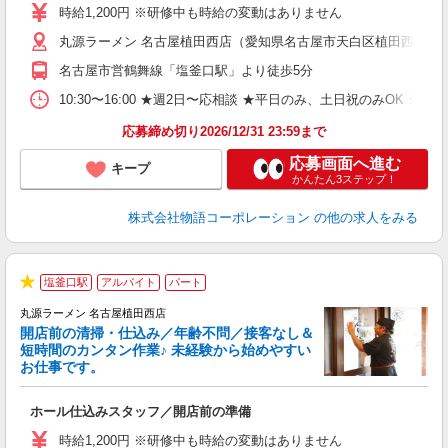
活
時給1,200円 ※研修中も時給の変動はありません
（
丸源ラーメン 名古屋植田西店（愛知県名古屋市天白区植田西2丁目8
n
の
名古屋市営鶴舞線「塩釜口駅」より徒歩5分
グ
割
10:30〜16:00 ★週2日〜応相談 ★平日のみ、土日祝のみO
応募締め切り2026/12/31 23:59まで
応募画面へ進む
キープ
かんたん3ステップ！
株式会社物語コーポレーション
の他の求人をみる
塩釜口駅
アルバイト
パート
★
丸源ラーメン 名古屋植田西店
開店前の清掃・仕込み／年齢不問／接客なし＆
短時間のカンタン作業♪ 未経験から始めやすい
お仕事です。
得
ホール仕込みスタッフ／開店前の準備
入
婦
時給1,200円 ※研修中も時給の変動はありません