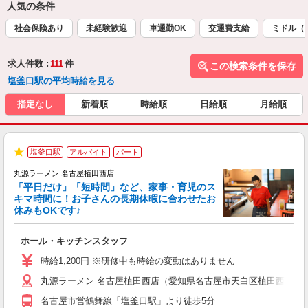
人気の条件
社会保険あり
未経験歓迎
車通勤OK
交通費支給
ミドル（
求人件数 :
111
件
この検索条件を保存
塩釜口駅の平均時給を見る
指定なし
新着順
時給順
日給順
月給順
塩釜口駅
アルバイト
パート
★
丸源ラーメン 名古屋植田西店
「平日だけ」「短時間」など、家事・育児のス
キマ時間に！お子さんの長期休暇に合わせたお
休みもOKです♪
の
ホール・キッチンスタッフ
入
学
時給1,200円 ※研修中も時給の変動はありません
活
丸源ラーメン 名古屋植田西店（愛知県名古屋市天白区植田西2丁目8
短
の
名古屋市営鶴舞線「塩釜口駅」より徒歩5分
ル