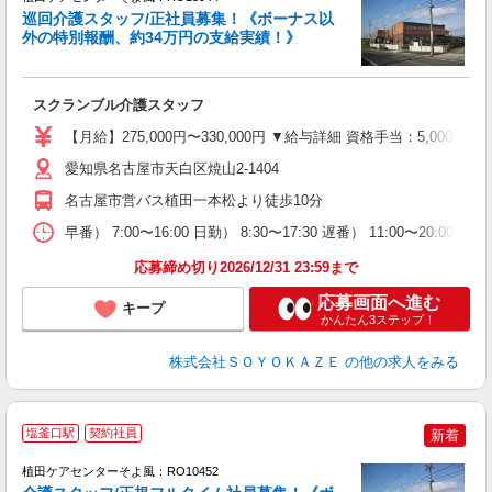
巡回介護スタッフ/正社員募集！《ボーナス以
外の特別報酬、約34万円の支給実績！》
す
入
スクランブル介護スタッフ
中
り
【月給】275,000円〜330,000円 ▼給与詳細 資格手当：5,000
愛知県名古屋市天白区焼山2-1404
支
名古屋市営バス植田一本松より徒歩10分
イ
早番） 7:00〜16:00 日勤） 8:30〜17:30 遅番） 11:00〜20:
応募締め切り2026/12/31 23:59まで
応募画面へ進む
キープ
かんたん3ステップ！
株式会社ＳＯＹＯＫＡＺＥ
の他の求人をみる
塩釜口駅
契約社員
新着
植田ケアセンターそよ風：RO10452