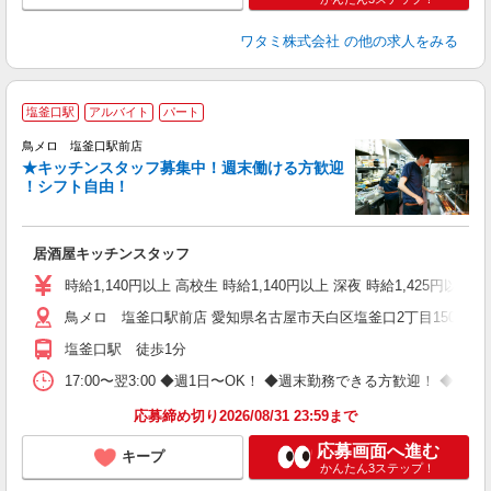
ワタミ株式会社
の他の求人をみる
塩釜口駅
アルバイト
パート
鳥メロ 塩釜口駅前店
★キッチンスタッフ募集中！週末働ける方歓迎
イ
！シフト自由！
履
勤
助
居酒屋キッチンスタッフ
時給1,140円以上 高校生 時給1,140円以上 深夜 時給1,425円以上 
鳥メロ 塩釜口駅前店 愛知県名古屋市天白区塩釜口2丁目1501番
塩釜口駅 徒歩1分
17:00〜翌3:00 ◆週1日〜OK！ ◆週末勤務できる方歓迎！ 
応募締め切り2026/08/31 23:59まで
応募画面へ進む
キープ
かんたん3ステップ！