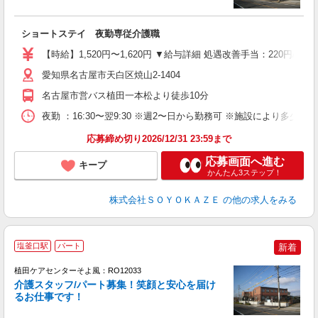
す
入
ショートステイ 夜勤専従介護職
中
り
【時給】1,520円〜1,620円 ▼給与詳細 処遇改善手当：220円/
K
イ
愛知県名古屋市天白区焼山2-1404
あ
名古屋市営バス植田一本松より徒歩10分
夜勤 ：16:30〜翌9:30 ※週2〜日から勤務可 ※施設により多少異
応募締め切り2026/12/31 23:59まで
応募画面へ進む
キープ
かんたん3ステップ！
株式会社ＳＯＹＯＫＡＺＥ
の他の求人をみる
塩釜口駅
パート
新着
植田ケアセンターそよ風：RO12033
介護スタッフ/パート募集！笑顔と安心を届け
るお仕事です！
す