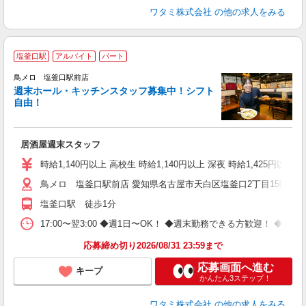
ワタミ株式会社
の他の求人をみる
塩釜口駅
アルバイト
パート
鳥メロ 塩釜口駅前店
週末ホール・キッチンスタッフ募集中！シフト
イ
自由！
履
勤
助
居酒屋週末スタッフ
時給1,140円以上 高校生 時給1,140円以上 深夜 時給1,425円以上 
鳥メロ 塩釜口駅前店 愛知県名古屋市天白区塩釜口2丁目1501番
塩釜口駅 徒歩1分
17:00〜翌3:00 ◆週1日〜OK！ ◆週末勤務できる方歓迎！ 
応募締め切り2026/08/31 23:59まで
応募画面へ進む
キープ
かんたん3ステップ！
ワタミ株式会社
の他の求人をみる