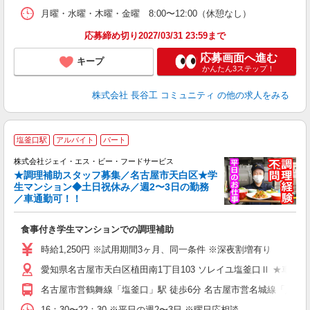
月曜・水曜・木曜・金曜 8:00〜12:00（休憩なし）
応募締め切り2027/03/31 23:59まで
応募画面へ進む
キープ
かんたん3ステップ！
株式会社 長谷工 コミュニティ
の他の求人をみる
塩釜口駅
アルバイト
パート
株式会社ジェイ・エス・ビー・フードサービス
★調理補助スタッフ募集／名古屋市天白区★学
生マンション◆土日祝休み／週2〜3日の勤務
経
／車通勤可！！
生
食事付き学生マンションでの調理補助
未
祝
時給1,250円 ※試用期間3ヶ月、同一条件 ※深夜割増有り
業
愛知県名古屋市天白区植田南1丁目103 ソレイユ塩釜口Ⅱ ★車通勤
名古屋市営鶴舞線「塩釜口」駅 徒歩6分 名古屋市営名城線「八事」駅 
16：30〜22：30 ※平日の週2〜3日 ※曜日応相談