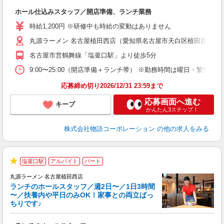
き
ホール仕込みスタッフ／開店準備、ランチ業務
入
活
時給1,200円 ※研修中も時給の変動はありません
（
丸源ラーメン 名古屋植田西店（愛知県名古屋市天白区植田西2丁目8
中
自
名古屋市営鶴舞線「塩釜口駅」より徒歩5分
業
食
9:00〜25:00（開店準備＋ランチ帯） ※勤務時間は曜日・
応募締め切り2026/12/31 23:59まで
応募画面へ進む
キープ
かんたん3ステップ！
株式会社物語コーポレーション
の他の求人をみる
塩釜口駅
アルバイト
パート
★
丸源ラーメン 名古屋植田西店
ランチのホールスタッフ／週2日〜／1日3時間
〜／扶養内や平日のみOK！家事との両立ばっ
ちりです♪
一