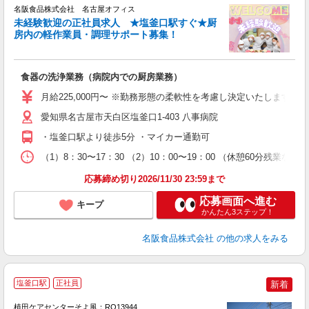
名阪食品株式会社 名古屋オフィス
未経験歓迎の正社員求人 ★塩釜口駅すぐ★厨
躍
房内の軽作業員・調理サポート募集！
奨
食器の洗浄業務（病院内での厨房業務）
未
～
月給225,000円〜 ※勤務形態の柔軟性を考慮し決定いたします
愛知県名古屋市天白区塩釜口1-403 八事病院
・塩釜口駅より徒歩5分 ・マイカー通勤可
（1）8：30〜17：30 （2）10：00〜19：00 （休憩60分残業な
応募締め切り2026/11/30 23:59まで
応募画面へ進む
キープ
かんたん3ステップ！
名阪食品株式会社
の他の求人をみる
塩釜口駅
正社員
新着
植田ケアセンターそよ風：RO13944