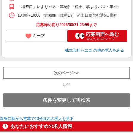
ど
「塩釜口」駅よりバス・車5分 「植田」駅よりバス・車5分
10:00〜19:00（実働8h・休憩1h） ※土日祝含む週5日勤務
応募締め切り2026/08/31 23:59まで
応募画面へ進む
キープ
かんたん3ステップ！
株式会社シエロ
の他の求人をみる
次のページへ
1／4
条件を変更して再検索
塩釜口駅から電車で10分以内の求人を見る
あなたにおすすめの求人情報