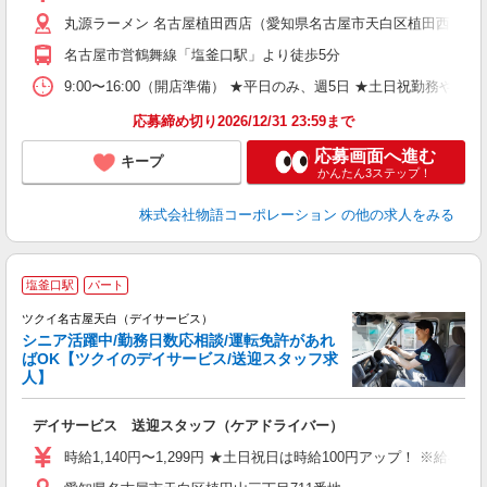
～
丸源ラーメン 名古屋植田西店（愛知県名古屋市天白区植田西2丁目8
不
日
名古屋市営鶴舞線「塩釜口駅」より徒歩5分
上
な
9:00〜16:00（開店準備） ★平日のみ、週5日 ★土日祝勤
応募締め切り2026/12/31 23:59まで
応募画面へ進む
キープ
かんたん3ステップ！
株式会社物語コーポレーション
の他の求人をみる
塩釜口駅
パート
ツクイ名古屋天白（デイサービス）
シニア活躍中/勤務日数応相談/運転免許があれ
ばOK【ツクイのデイサービス/送迎スタッフ求
人】
各
デイサービス 送迎スタッフ（ケアドライバー）
入
り
時給1,140円〜1,299円 ★土日祝日は時給100円アップ！ ※給
リ