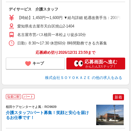
入
デイサービス 介護スタッフ
中
り
【時給】1,450円〜1,600円 ▼給与詳細 処遇改善手当：200円
K
O
愛知県名古屋市天白区焼山2-1404
社
名古屋市営バス植田一本松より徒歩10分
日勤）8:30〜17:30 休憩60分 8時間勤務できる方募集
応募締め切り2026/12/31 23:59まで
応募画面へ進む
キープ
かんたん3ステップ！
株式会社ＳＯＹＯＫＡＺＥ
の他の求人をみる
塩釜口駅
パート
新着
植田ケアセンターそよ風：RO9609
介護スタッフ/パート募集！笑顔と安心を届け
るお仕事です！
す
入