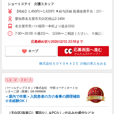
ショートステイ 介護スタッフ
中
り
【時給】1,450円〜1,620円 ▼給与詳細 処遇改善手当：200〜2
ブ
O
愛知県名古屋市天白区焼山2-1404
実
名古屋市営バス植田一本松より徒歩10分
7:00〜20:00 ※週2日〜、1日6h〜ご相談ください。 ※施設に
応募締め切り2026/12/31 23:59まで
応募画面へ進む
キープ
かんたん3ステップ！
株式会社ＳＯＹＯＫＡＺＥ
の他の求人をみる
■
塩釜口駅
派遣社員
任
パーソルテンプスタッフ株式会社 中部コーディネートセ
し
ンター二課（医療）/26-0499606
未
＜屋内で作業＞入院患者の方の食事の調理補助
☆未経験OK！
［天白区/塩釜口］電話なし＆PCなし♪仕込みや盛付など☆