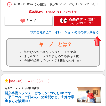
特
9:00〜25:00内で応相談 例／8:00〜15:00、17:00〜
応募締め切り2026/12/31 23:59まで
応募画面へ進む
キープ
かんたん3ステップ！
株式会社物語コーポレーション
の他の求人をみる
「キープ」とは？
気になるお仕事をワンクリックで保存
まとめてチェック＆まとめて応募も可能
会員登録無しで今すぐご利用いただけます
塩釜口駅
アルバイト
パート
★
丸源ラーメン 名古屋植田西店
開店準備＆ランチ、どちらか1つでもOKです
。平日のみ・土日のみ・短時間など、主婦や学
生さんが活躍中！