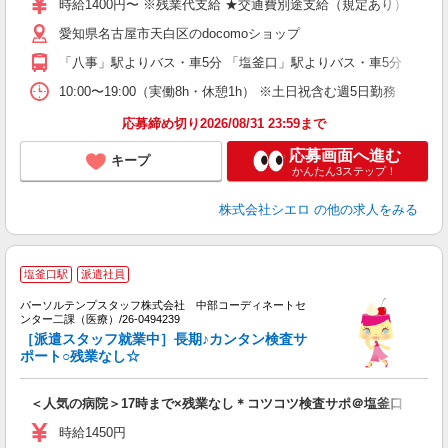
時給1400円〜 ※残業代支給 ★交通費別途支給（規定あり） ゜+゜
K
愛知県名古屋市天白区のdocomoショップ
貸
「八事」駅よりバス・車5分 「塩釜口」駅よりバス・車5分
10:00〜19:00（実働8h・休憩1h） ※土日祝含む週5日勤務
応募締め切り2026/08/31 23:59まで
応募画面へ進む
キープ
かんたん3ステップ！
株式会社シエロ
の他の求人をみる
■
塩釜口駅
派遣社員
パーソルテンプスタッフ株式会社 中部コーディネートセ
ンター二課（医療）/26-0494239
［派遣スタッフ就業中］長期♪カンタン検査サ
ポート○残業なし☆
＜人気の病院＞17時まで×残業なし＊コツコツ検査サポ＠塩釜口
時給1450円