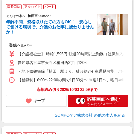
塩釜口駅
アルバイト
パート
そんぽの家S 植田西/2085bc2
年齢不問、資格取りたての方もOK！ 安心し
て働ける環境で、介護のお仕事に携わりません
か！
現
や
登録ヘルパー
未
ル
【介護福祉士】 時給1,595円 ◎週20時間以上勤務（社保加入者）の場
躍
愛知県名古屋市天白区植田西3丁目1206
O
自
・地下鉄鶴舞線「植田」駅より、徒歩約7分 車通勤可能、バイク
修
【登録制】6:00〜22:00の間で1日30分〜 ※週1日〜、曜日や
応募締め切り2026/10/03 23:59まで
応募画面へ進む
キープ
かんたん3ステップ！
SOMPOケア株式会社
の他の求人をみる