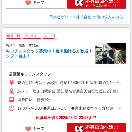
応募画面へ進む
キープ
かんたん3ステップ！
日本ピザハット株式会社
の他の求人をみる
塩釜口駅
アルバイト
パート
鳥メロ 塩釜口駅前店
キッチンスタッフ募集中！週末働ける方歓迎！
イ
シフト自由！
履
勤
助
居酒屋キッチンスタッフ
時給1,140円以上 高校生 時給1,140円以上 深夜 時給1,425円以上 
鳥メロ 塩釜口駅前店 愛知県名古屋市天白区塩釜口2丁目1501番
塩釜口駅 徒歩1分
17:00〜翌3:00 ◆週1日〜OK！ ◆週末勤務できる方歓迎！ 
応募締め切り2026/08/31 23:59まで
応募画面へ進む
キープ
かんたん3ステップ！