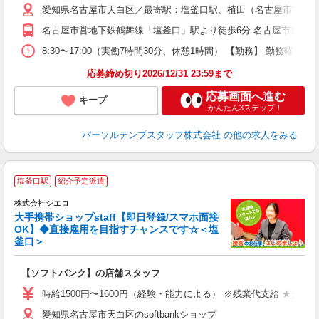
愛知県名古屋市天白区／最寄駅：塩釜口駅、植田（名古屋市営）
名古屋市営地下鉄鶴舞線「塩釜口」駅より徒歩6分 名古屋市営地下
8:30〜17:00（実働7時間30分、休憩1時間） 【勤務】 勤務
応募締め切り2026/12/31 23:59まで
応募画面へ進む
キープ
かんたん3ステップ！
パーソルテンプスタッフ株式会社
の他の求人をみる
★
塩釜口駅
紹介予定派遣
♪
株式会社シエロ
大手携帯ショップstaff【即日登録/スマホ面接
OK】◆直接雇用を目指すチャンスです☆＜塩
釜口＞
務
即
【ソフトバンク】の店舗スタッフ
躍
ー
時給1500円〜1600円（経験・能力による） ※残業代支給 ★交通
自
愛知県名古屋市天白区のsoftbankショップ