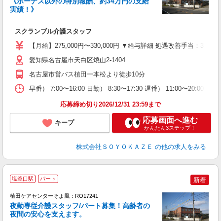
《ボーナス以外の特別報酬、約34万円の支給
実績！》
す
入
スクランブル介護スタッフ
中
り
【月給】275,000円〜330,000円 ▼給与詳細 処遇改善手当：35
髪
休
愛知県名古屋市天白区焼山2-1404
名古屋市営バス植田一本松より徒歩10分
早番） 7:00〜16:00 日勤） 8:30〜17:30 遅番） 11:00〜20:
応募締め切り2026/12/31 23:59まで
応募画面へ進む
キープ
かんたん3ステップ！
株式会社ＳＯＹＯＫＡＺＥ
の他の求人をみる
塩釜口駅
パート
新着
植田ケアセンターそよ風：RO17241
夜勤専従介護スタッフ/パート募集！高齢者の
夜間の安心を支えます。