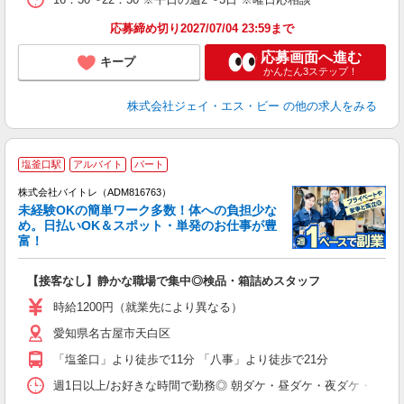
応募締め切り2027/07/04 23:59まで
応募画面へ進む
キープ
かんたん3ステップ！
株式会社ジェイ・エス・ビー
の他の求人をみる
塩釜口駅
アルバイト
パート
株式会社バイトレ（ADM816763）
未経験OKの簡単ワーク多数！体への負担少な
め。日払いOK＆スポット・単発のお仕事が豊
富！
ス
ロ
【接客なし】静かな職場で集中◎検品・箱詰めスタッフ
即
活
時給1200円（就業先により異なる）
（
愛知県名古屋市天白区
短
K
「塩釜口」より徒歩で11分 「八事」より徒歩で21分
日
髪
週1日以上/お好きな時間で勤務◎ 朝ダケ・昼ダケ・夜ダケ・夜勤など、 ご自