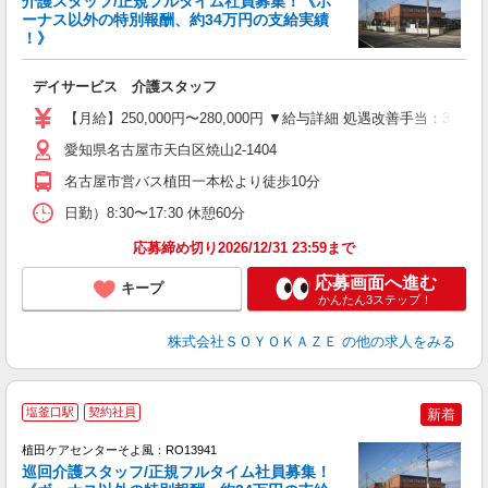
介護スタッフ/正規フルタイム社員募集！《ボ
ーナス以外の特別報酬、約34万円の支給実績
！》
す
入
デイサービス 介護スタッフ
中
り
【月給】250,000円〜280,000円 ▼給与詳細 処遇改善手当：3
髭
h
愛知県名古屋市天白区焼山2-1404
名古屋市営バス植田一本松より徒歩10分
日勤）8:30〜17:30 休憩60分
応募締め切り2026/12/31 23:59まで
応募画面へ進む
キープ
かんたん3ステップ！
株式会社ＳＯＹＯＫＡＺＥ
の他の求人をみる
塩釜口駅
契約社員
新着
植田ケアセンターそよ風：RO13941
巡回介護スタッフ/正規フルタイム社員募集！