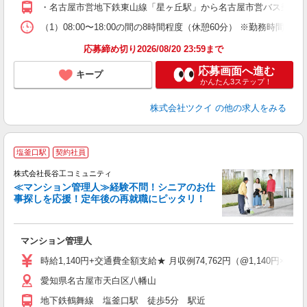
O
・名古屋市営地下鉄東山線「星ヶ丘駅」から名古屋市営バス乗車、
な
（1）08:00〜18:00の間の8時間程度（休憩60分） ※勤務時間
髪
応募締め切り2026/08/20 23:59まで
応募画面へ進む
キープ
かんたん3ステップ！
株式会社ツクイ
の他の求人をみる
塩釜口駅
契約社員
株式会社長谷工コミュニティ
≪マンション管理人≫経験不問！シニアのお仕
事探しを応援！定年後の再就職にピッタリ！
ア
マンション管理人
シ
り
時給1,140円+交通費全額支給★ 月収例74,762円（@1,140円×65.
愛知県名古屋市天白区八幡山
地下鉄鶴舞線 塩釜口駅 徒歩5分 駅近