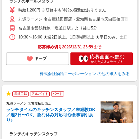
ランチのホールスタッフ
入
活
時給1,200円 ※研修中も時給の変動はありません
（
丸源ラーメン 名古屋植田西店（愛知県名古屋市天白区植田西2丁目8
n
日
名古屋市営鶴舞線「塩釜口駅」より徒歩5分
煙
あ
10:30〜16:00 ★週2日以上、1日3時間以上 ★平日のみ、
応募締め切り2026/12/31 23:59まで
応募画面へ進む
キープ
かんたん3ステップ！
株式会社物語コーポレーション
の他の求人をみる
塩釜口駅
アルバイト
パート
で
★
丸源ラーメン 名古屋植田西店
ランチタイムのキッチンスタッフ／未経験OK
／週2日〜OK。急な休み対応可◎食事割引あ
り♪
お
ランチのキッチンスタッフ
入