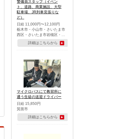
警備員スタッフ（イベン
ト、道路、商業施設、大型
駐車場、JR列車見張りな
ど）
日給 11,000円〜12,100円
栃木市・小山市・さいたま市
西区・さいたま市岩槻区・久
喜市・蓮田市
詳細はこちらから
マイクロバスにて教習所に
通う生徒の送迎ドライバー
日給 15,850円
箕面市
詳細はこちらから