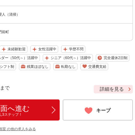
理人（清掃）
門前町
未経験歓迎
女性活躍中
学歴不問
ルダー（50代～）活躍中
シニア（60代～）活躍中
完全週休2日制
シフト制
残業ほぼなし
転勤なし
交通費支給
9 まで
詳細を見る
画面へ進む
キープ
ん3ステップ！
画室 の他の求人をみる