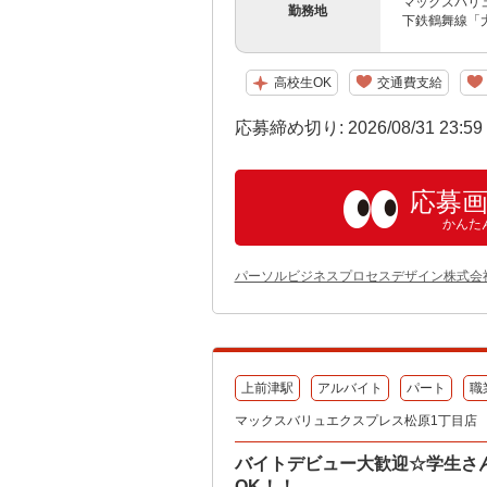
マックスバリュ
勤務地
下鉄鶴舞線「
高校生OK
交通費支給
応募締め切り: 2026/08/31 23:5
応募
かんた
パーソルビジネスプロセスデザイン株式会
上前津駅
アルバイト
パート
職
マックスバリュエクスプレス松原1丁目店
バイトデビュー大歓迎☆学生さん
OK！！