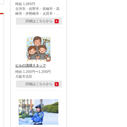
時給 1,065円
古河市・佐野市・前橋市・高
崎市・伊勢崎市・太田市・館
林市・藤岡市・大泉町・さい
詳細はこちらから
たま市北区・川越市・熊谷
市・行田市・秩父市・所沢
市・飯能市・東松山市・坂戸
市・鶴ケ島市・千葉市中央
区・市川市・松戸市・習志野
市・柏市・流山市・八千代
市・足立区・江戸川区・八王
子市・町田市
ビルの清掃スタッフ
時給 1,200円〜1,200円
大阪市北区
詳細はこちらから