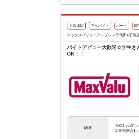
上前津駅
アルバイト
パート
職
マックスバリュエクスプレス千代田4丁目
バイトデビュー大歓迎☆学生さん
OK！！
時給1,302円
給与
深夜割増含む）