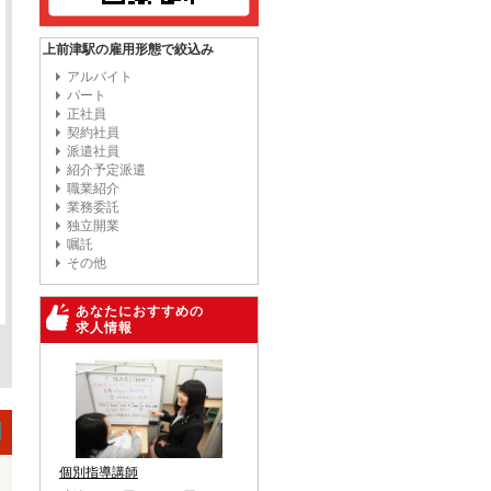
上前津駅の雇用形態で絞込み
アルバイト
パート
正社員
契約社員
派遣社員
紹介予定派遣
職業紹介
業務委託
独立開業
嘱託
その他
あなたにおすすめの
求人情報
個別指導講師