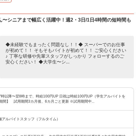
〜シニアまで幅広く活躍中！週2・3日/1日4時間の短時間も
◆未経験でもまったく問題なし！！◆ スーパーでのお仕事
が初めて！！ そもそもバイトが初めて！！ ご安心ください
♪ 丁寧な研修や先輩スタッフがしっかり フォローするのご
安心ください！ ◆大学生〜シ...
 17時以降〜翌8時まで、時給100円UP 日祝は時給100円UP（学生アルバイトを
期間】 試用期間3カ月後、6カ月ごと更新 ※試用期間中...
舗アルバイトスタッフ（フルタイム）