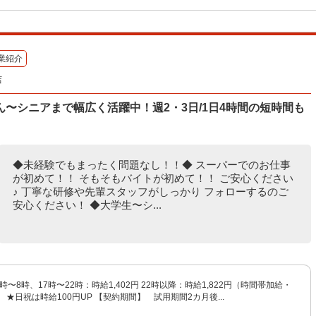
業紹介
店
〜シニアまで幅広く活躍中！週2・3日/1日4時間の短時間も
◆未経験でもまったく問題なし！！◆ スーパーでのお仕事
が初めて！！ そもそもバイトが初めて！！ ご安心ください
♪ 丁寧な研修や先輩スタッフがしっかり フォローするのご
安心ください！ ◆大学生〜シ...
 6時〜8時、17時〜22時：時給1,402円 22時以降：時給1,822円（時間帯加給・
 ★日祝は時給100円UP 【契約期間】 試用期間2カ月後...