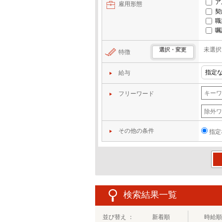
ア
雇用形態
契
職
嘱
未選択
選択・変更
特徴
給与
フリーワード
その他の条件
指定
この
検索結果一覧
並び替え ：
新着順
時給順