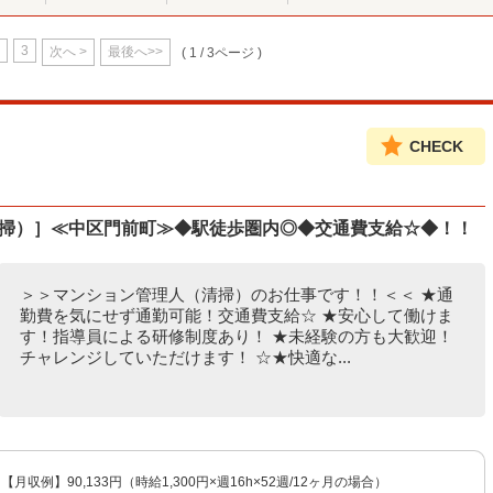
3
次へ >
最後へ>>
( 1 / 3ページ )
CHECK
（清掃）］≪中区門前町≫◆駅徒歩圏内◎◆交通費支給☆◆！！
＞＞マンション管理人（清掃）のお仕事です！！＜＜ ★通
勤費を気にせず通勤可能！交通費支給☆ ★安心して働けま
す！指導員による研修制度あり！ ★未経験の方も大歓迎！
チャレンジしていただけます！ ☆★快適な...
 【月収例】90,133円（時給1,300円×週16h×52週/12ヶ月の場合）