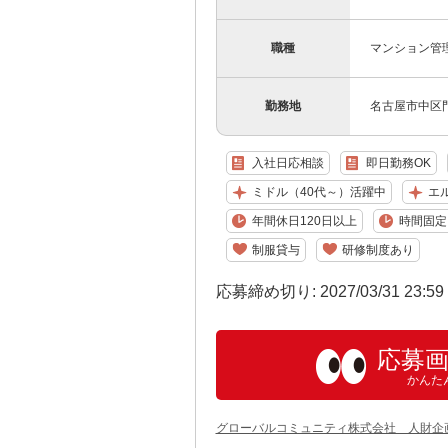
職種
マンション管
勤務地
名古屋市中区
入社日応相談
即日勤務OK
ミドル（40代～）活躍中
エ
年間休日120日以上
時間固定
制服貸与
研修制度あり
応募締め切り: 2027/03/31 23:5
応募
かんた
グローバルコミュニティ株式会社 人財企