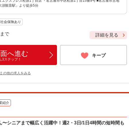
エクスプレス松原1丁目店 ・名古屋市中区松原1丁目15番9号 ■名古屋市営地
大須観音駅」より徒歩5分
社会保険あり
9 まで
詳細を見る
画面へ進む
キープ
ん3ステップ！
社 の他の求人をみる
業紹介
〜シニアまで幅広く活躍中！週2・3日/1日4時間の短時間も