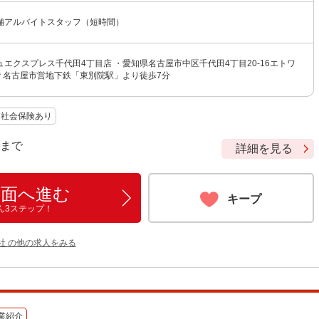
舗アルバイトスタッフ（短時間）
エクスプレス千代田4丁目店 ・愛知県名古屋市中区千代田4丁目20-16エトワ
階 名古屋市営地下鉄「東別院駅」より徒歩7分
社会保険あり
9 まで
詳細を見る
画面へ進む
キープ
ん3ステップ！
社 の他の求人をみる
業紹介