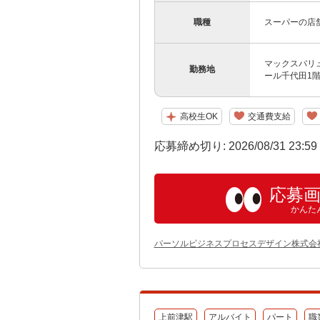
職種
スーパーの店
マックスバリュ
勤務地
ール千代田1
高校生OK
交通費支給
応募締め切り: 2026/08/31 23:5
応募
かんた
パーソルビジネスプロセスデザイン株式会
上前津駅
アルバイト
パート
職