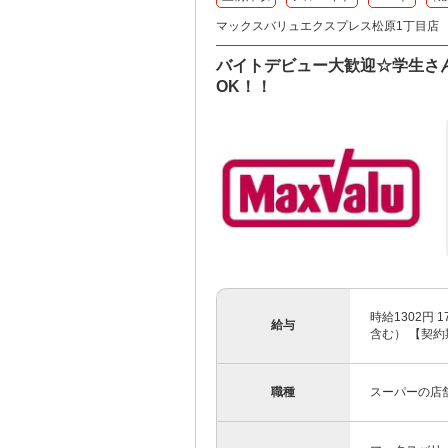
マックスバリュエクスプレス松原1丁目店
バイトデビュー大歓迎☆学生さん
OK！！
時給1302円
給与
含む） 【契約
職種
スーパーの店