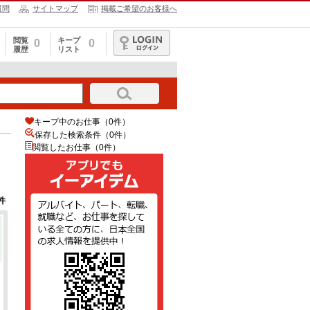
質問
サイトマップ
掲載ご希望のお客様へ
閲覧
キープ
0
0
履歴
リスト
ログイン
キープ中のお仕事（0件）
保存した検索条件（
0
件）
閲覧したお仕事（0件）
件