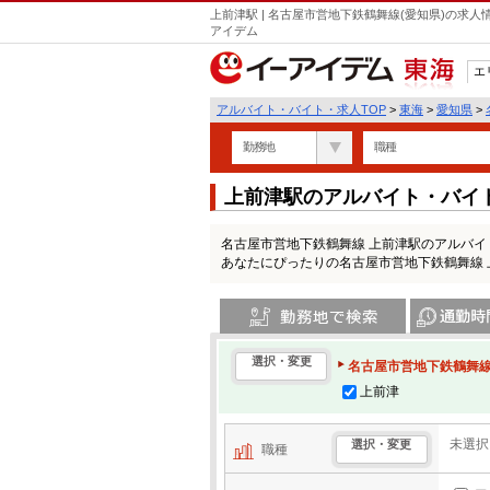
上前津駅 | 名古屋市営地下鉄鶴舞線(愛知県)の求
アイデム
エ
東海
アルバイト・バイト・求人TOP
>
東海
>
愛知県
>
勤務地
職種
上前津駅のアルバイト・バイ
名古屋市営地下鉄鶴舞線 上前津駅のアルバ
あなたにぴったりの名古屋市営地下鉄鶴舞線
勤務地で検索
通勤時間・区
選択・変更
名古屋市営地下鉄鶴舞線
上前津
未選択
選択・変更
職種