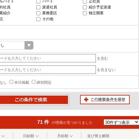
ルバイト
パート
正社員
約社員
派遣社員
紹介予定派遣
業紹介
業務委託
独立開業
託
その他
を含む
を含まない
なし
本日掲載
締切間近
この検索条件を保存
条件で検索
71 件
の情報が見つかりました
日給順
月給順
並び替え解除