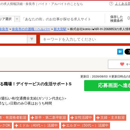
よくある
・ヘルパーの求人情報詳細 - 奈良市｜バイト・アルバイトのことなら
保存した
0
リア選択
「あなたの街」のお仕事が探せる求人サイト
検索条件
奈良市
>
奈良市の介護職・ヘルパー
>
新大宮駅
> 株式会社kotrio /●NR-H-2068853の求人
キ
更新日：2026/08/03 ※更新日時点
る職場！デイサービスの生活サポートS
応募画面へ進
有/週払い有/交通費全支給(ガソリン代含む)＞
業なし♪日勤のみ◎夜はおうち時間
者・有資格者歓迎
新卒・第二新卒歓迎
女性活躍中
主婦・主夫歓迎
ンクOK
ミドル（40代～）活躍中
エルダー（50代～）活躍中