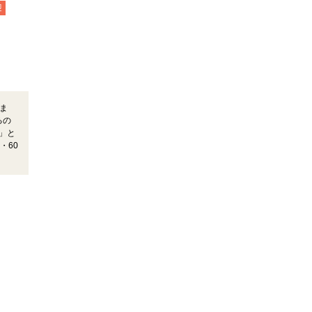
迎
ま
るの
」と
・60