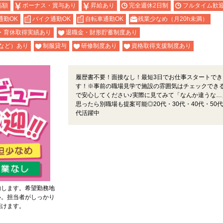
高額
ボーナス・賞与あり
昇給あり
完全週休2日制
フルタイム歓
通勤OK
バイク通勤OK
自転車通勤OK
残業少なめ（月20h未満）
・育休取得実績あり
退職金・財形貯蓄制度あり
など）あり
制服貸与
研修制度あり
資格取得支援制度あり
履歴書不要！面接なし！最短3日でお仕事スタートでき
す！※事前の職場見学で施設の雰囲気はチェックでき
で安心してください♪実際に見てみて「なんか違うな…
思ったら別職場も提案可能◎20代・30代・40代・50代
代活躍中
内します。希望勤務地
い。担当者がしっかり
頂けます。