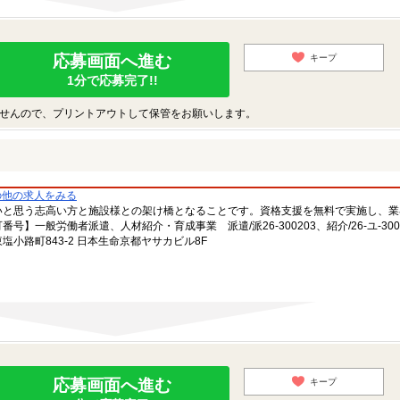
応募画面へ進む
キープ
1分で応募完了!!
せんので、プリントアウトして保管をお願いします。
の他の求人をみる
いと思う志高い方と施設様との架け橋となることです。資格支援を無料で実施し、業
一般労働者派遣、人材紹介・育成事業 派遣/派26-300203、紹介/26-ユ-300
小路町843-2 日本生命京都ヤサカビル8F
応募画面へ進む
キープ