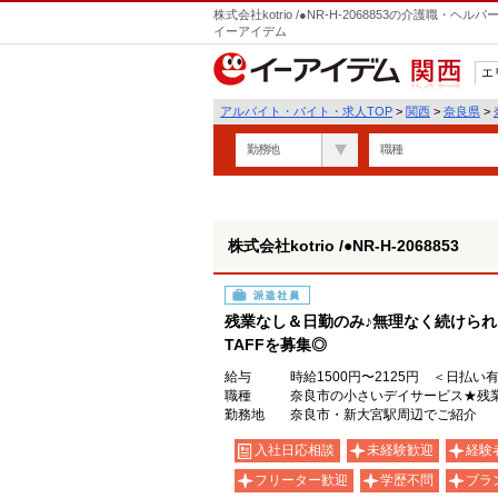
株式会社kotrio /●NR-H-2068853の介護職
イーアイデム
エ
関西
アルバイト・バイト・求人TOP
>
関西
>
奈良県
>
勤務地
職種
株式会社kotrio /●NR-H-2068853
派遣社員
残業なし＆日勤のみ♪無理なく続けられ
TAFFを募集◎
給与
時給1500円〜2125円 ＜日払い
職種
奈良市の小さいデイサービス★残
勤務地
奈良市・新大宮駅周辺でご紹介
入社日応相談
未経験歓迎
経験
フリーター歓迎
学歴不問
ブラ