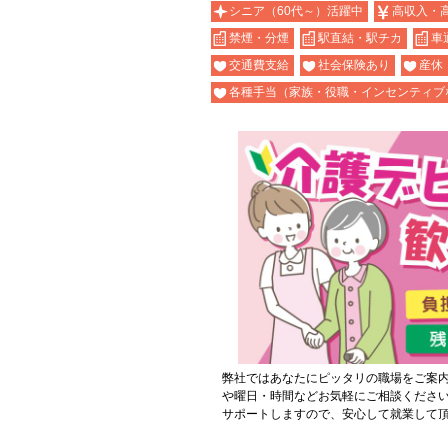
シニア（60代～）活躍中
高収入・
禁煙・分煙
駅直結・駅チカ
車
交通費支給
社会保険あり
産休
各種手当（家族・役職・インセンティブ
弊社ではあなたにピッタリの職場をご案
や曜日・時間などお気軽にご相談くださ
サポートしますので、安心して就業して