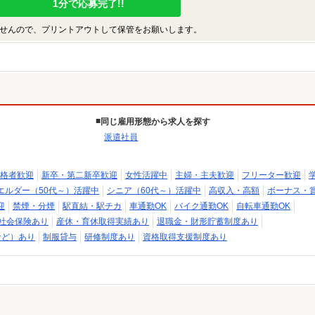
1分で応募完了!!
せんので、プリントアウトして保管をお願いします。
同じ雇用形態から求人を探す
派遣社員
格者歓迎
新卒・第二新卒歓迎
女性活躍中
主婦・主夫歓迎
フリーター歓迎
エルダー（50代～）活躍中
シニア（60代～）活躍中
高収入・高額
ボーナス・
迎
禁煙・分煙
駅直結・駅チカ
車通勤OK
バイク通勤OK
自転車通勤OK
社会保険あり
産休・育休取得実績あり
退職金・財形貯蓄制度あり
など）あり
制服貸与
研修制度あり
資格取得支援制度あり