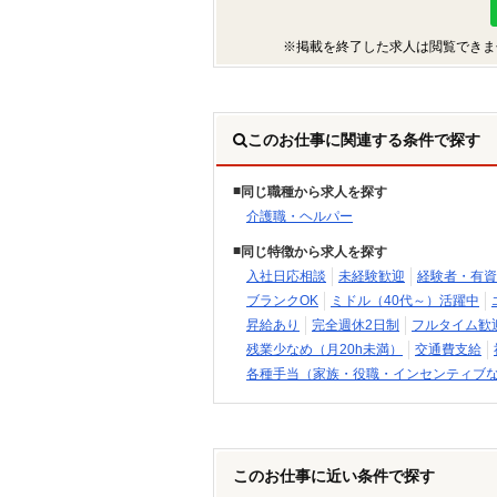
※掲載を終了した求人は閲覧できま
このお仕事に関連する条件で探す
同じ職種から求人を探す
介護職・ヘルパー
同じ特徴から求人を探す
入社日応相談
未経験歓迎
経験者・有資
ブランクOK
ミドル（40代～）活躍中
昇給あり
完全週休2日制
フルタイム歓
残業少なめ（月20h未満）
交通費支給
各種手当（家族・役職・インセンティブ
このお仕事に近い条件で探す