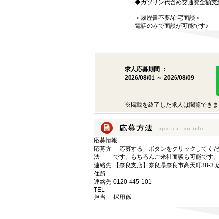
◆ガソリン代含め交通費全額支
＜履歴書不要/在宅面談＞
電話のみで面談が可能です♪
求人応募期間 ：
2026/08/01 ～ 2026/08/09
※掲載を終了した求人は閲覧できま
応募情報
応募方
「応募する」ボタンをクリックしてくだ
法
です。もちろんご来社面談も可能です。
連絡先
【奈良支店】奈良県奈良市高天町38-3 
住所
連絡先
0120-445-101
TEL
担当
採用係