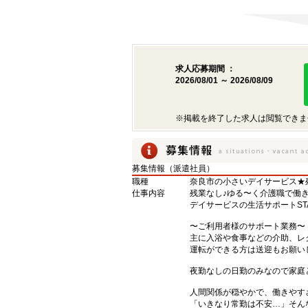
求人応募期間 ：
2026/08/01 ～ 2026/08/09
※掲載を終了した求人は閲覧できま
募集情報（派遣社員）
職種
奈良市の小さいデイサービス★
仕事内容
残業なし♪ゆる〜く介護職で働き
デイサービスの生活サポートST
〜ご利用者様のサポート業務〜
主に入浴や食事などの介助、レ
運転ができる方は送迎もお願い
夜勤なしの日勤のみなので家庭
人間関係が穏やかで、働きやす
「いきなり常勤は不安…」そん