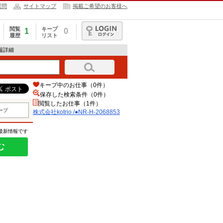
質問
サイトマップ
掲載ご希望のお客様へ
閲覧
キープ
1
0
履歴
リスト
ログイン
情報詳細
キープ中のお仕事（0件）
保存した検索条件（
0
件）
閲覧したお仕事（1件）
ープ
株式会社kotrio /●NR-H-2068853
の最新情報です
む