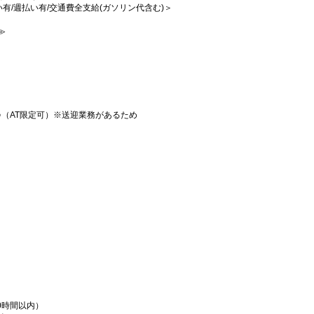
払い有/週払い有/交通費全支給(ガソリン代含む)＞
≫
♪（AT限定可）※送迎業務があるため
0時間以内）