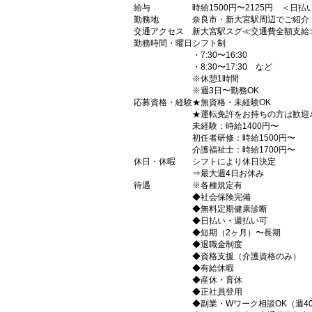
給与
時給1500円〜2125円 ＜日
勤務地
奈良市・新大宮駅周辺でご紹介
交通アクセス
新大宮駅スグ≪交通費全額支給
勤務時間・曜日
シフト制
・7:30〜16:30
・8:30〜17:30 など
※休憩1時間
※週3日〜勤務OK
応募資格・経験
★無資格・未経験OK
★運転免許をお持ちの方は歓迎
未経験：時給1400円〜
初任者研修：時給1500円〜
介護福祉士：時給1700円〜
休日・休暇
シフトにより休日決定
⇒最大週4日お休み
待遇
※各種規定有
◆社会保険完備
◆無料定期健康診断
◆日払い・週払い可
◆短期（2ヶ月）〜長期
◆退職金制度
◆資格支援（介護資格のみ）
◆有給休暇
◆産休・育休
◆正社員登用
◆副業・Wワーク相談OK（週4