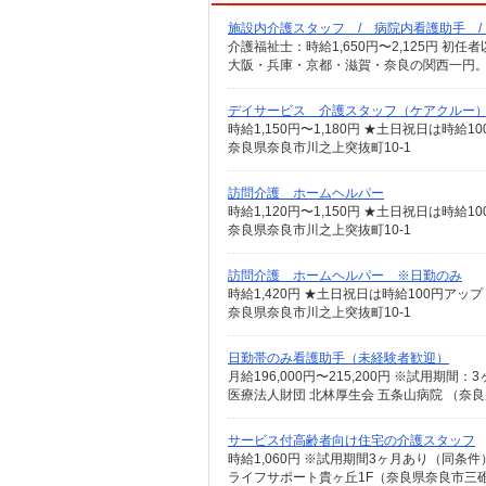
施設内介護スタッフ / 病院内看護助手 
大阪・兵庫・京都・滋賀・奈良の関西一円。
デイサービス 介護スタッフ（ケアクルー
時給1,150円〜1,180円 ★土日祝日は時
奈良県奈良市川之上突抜町10-1
訪問介護 ホームヘルパー
奈良県奈良市川之上突抜町10-1
訪問介護 ホームヘルパー ※日勤のみ
奈良県奈良市川之上突抜町10-1
日勤帯のみ看護助手（未経験者歓迎）
月給196,000円〜215,200円 ※試用期間
医療法人財団 北林厚生会 五条山病院 （奈良
サービス付高齢者向け住宅の介護スタッフ
時給1,060円 ※試用期間3ヶ月あり（同条件
ライフサポート貴ヶ丘1F（奈良県奈良市三碓3-