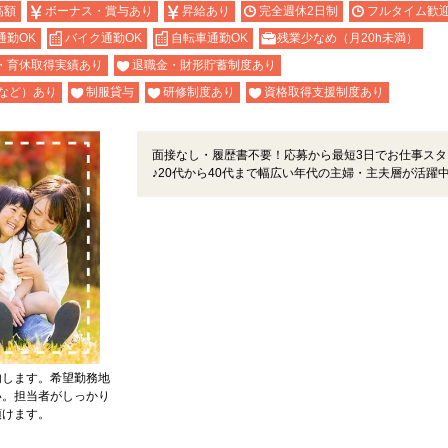
高額
ボーナス・賞与あり
昇給あり
完全週休2日制
フルタイム歓
通勤OK
バイク通勤OK
自転車通勤OK
残業少なめ（月20h未満）
・育休取得実績あり
退職金・財形貯蓄制度あり
など）あり
制服貸与
研修制度あり
資格取得支援制度あり
面接なし・履歴書不要！応募から最短3日でお仕事スタ
♪20代から40代まで幅広い年代の主婦・主夫層が活躍
内します。希望勤務地
い。担当者がしっかり
頂けます。