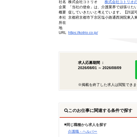
社名
株式会社コトリオ
株式会社コトリオ
企業
「当社の使命」は、介護業界で頑張りた
概要
促していきたいと考えています。【許認可番号】
本社
京都府京都市下京区塩小路通西洞院東入東塩
所在
地
URL
https://kotrio.co.jp/
求人応募期間 ：
2026/08/01 ～ 2026/08/09
※掲載を終了した求人は閲覧できま
このお仕事に関連する条件で探す
同じ職種から求人を探す
介護職・ヘルパー