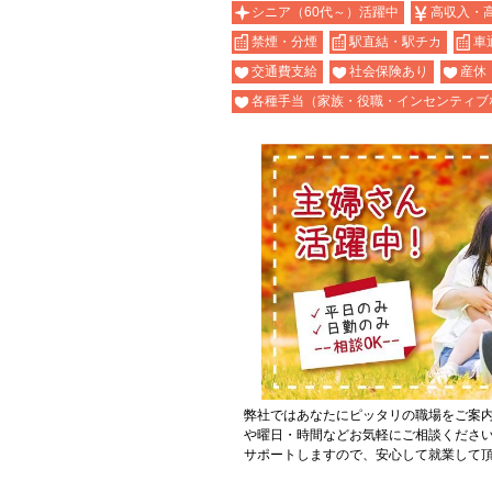
シニア（60代～）活躍中
高収入・
禁煙・分煙
駅直結・駅チカ
車
交通費支給
社会保険あり
産休
各種手当（家族・役職・インセンティブ
弊社ではあなたにピッタリの職場をご案
や曜日・時間などお気軽にご相談くださ
サポートしますので、安心して就業して