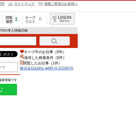
質問
サイトマップ
掲載ご希望のお客様へ
閲覧
キープ
1
0
履歴
リスト
ログイン
028470の求人情報詳細
キープ中のお仕事（0件）
保存した検索条件（
0
件）
閲覧したお仕事（1件）
ープ
株式会社kotrio /●NR-H-2028470
の最新情報です
む