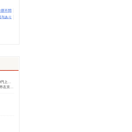
学歴不問
賞与あり
月給231,000円〜239,000円（地域・資格による） ★介護福祉士の方は月給20,000円加算（資格手当） 別途交通費支給（30,000円上限／月） 別途残業手当（月平均残業時間15時間）残業代全額支給
■京都府 【在宅介護センター長岡京】京都府長岡京市一里塚2番地44 一里塚テナント1F 【在宅介護センター左京】京都府京都市左京区夷川通新間之町西入石原町281番地4 不破マンション南棟T001号室 【在宅介護センター京都伏見】京都府京都市伏見区石田大受町42番地1 醍醐アーバン2階201号室 【在宅介護センター京都北】京都府京都市北区出雲路立テ本町7 大成ビル1階南テナント ■奈良県 【在宅介護センター大和郡山】奈良県大和郡山市南郡山町330番地1 吉田テナント1階1号室 【在宅介護センター橿原】奈良県橿原市中曽司町132-14