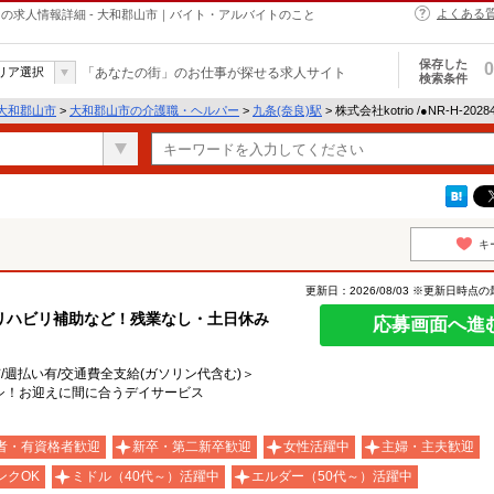
よくある
・ヘルパーの求人情報詳細 - 大和郡山市｜バイト・アルバイトのこと
保存した
0
リア選択
「あなたの街」のお仕事が探せる求人サイト
検索条件
大和郡山市
>
大和郡山市の介護職・ヘルパー
>
九条(奈良)駅
> 株式会社kotrio /●NR-H-2
キ
更新日：2026/08/03 ※更新日時点
リハビリ補助など！残業なし・土日休み
応募画面へ進
有/週払い有/交通費全支給(ガソリン代含む)＞
シ！お迎えに間に合うデイサービス
者・有資格者歓迎
新卒・第二新卒歓迎
女性活躍中
主婦・主夫歓迎
ンクOK
ミドル（40代～）活躍中
エルダー（50代～）活躍中