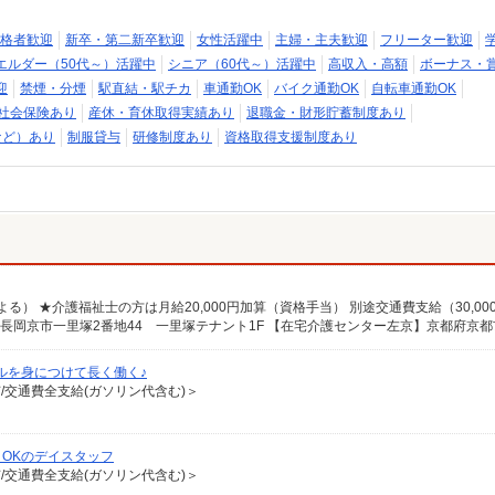
格者歓迎
新卒・第二新卒歓迎
女性活躍中
主婦・主夫歓迎
フリーター歓迎
エルダー（50代～）活躍中
シニア（60代～）活躍中
高収入・高額
ボーナス・
迎
禁煙・分煙
駅直結・駅チカ
車通勤OK
バイク通勤OK
自転車通勤OK
社会保険あり
産休・育休取得実績あり
退職金・財形貯蓄制度あり
など）あり
制服貸与
研修制度あり
資格取得支援制度あり
ルを身につけて長く働く♪
有/交通費全支給(ガソリン代含む)＞
OKのデイスタッフ
有/交通費全支給(ガソリン代含む)＞