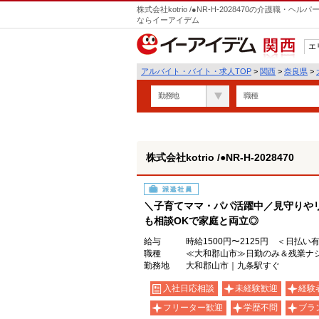
株式会社kotrio /●NR-H-2028470の介護職
ならイーアイデム
エ
関西
アルバイト・バイト・求人TOP
>
関西
>
奈良県
>
勤務地
職種
株式会社kotrio /●NR-H-2028470
派遣社員
＼子育てママ・パパ活躍中／見守りや
も相談OKで家庭と両立◎
給与
時給1500円〜2125円 ＜日払い
職種
≪大和郡山市≫日勤のみ＆残業ナ
勤務地
大和郡山市｜九条駅すぐ
入社日応相談
未経験歓迎
経験
フリーター歓迎
学歴不問
ブラ