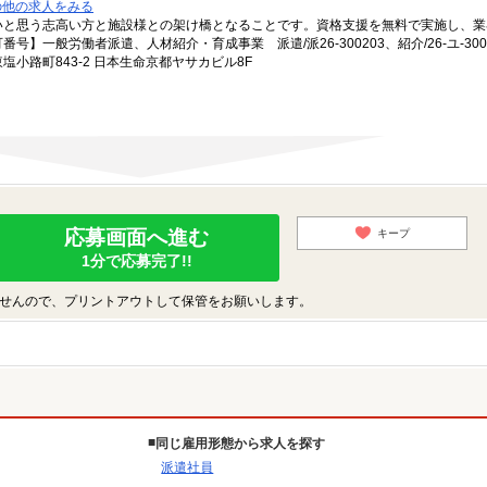
の他の求人をみる
いと思う志高い方と施設様との架け橋となることです。資格支援を無料で実施し、業
一般労働者派遣、人材紹介・育成事業 派遣/派26-300203、紹介/26-ユ-300
小路町843-2 日本生命京都ヤサカビル8F
応募画面へ進む
キープ
1分で応募完了!!
せんので、プリントアウトして保管をお願いします。
同じ雇用形態から求人を探す
派遣社員