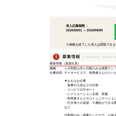
求人応募期間 ：
2026/08/01 ～ 2026/08/09
※掲載を終了した求人は閲覧できま
募集情報（派遣社員）
職種
≪大和郡山市≫日勤のみ＆残業ナシ
仕事内容
デイサービスで、利用者さんのリハ
▼おもなお仕事
・食事や入浴などの介助
・リハビリのサポート
・レクリエーション企画、実施
・利用者さんとのコミュニケーショ
・行き帰りの送迎 ※運転ができる希
など
日勤帯のみ・残業なしなので、お迎