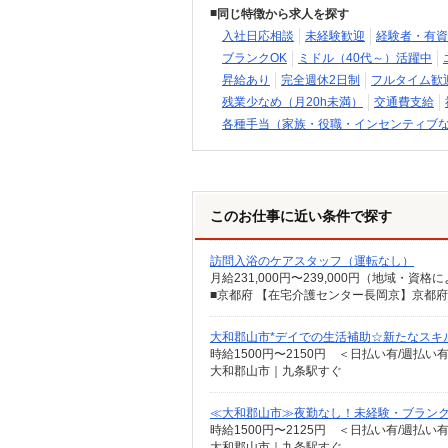
同じ特徴から求人を探す
入社日応相談
未経験歓迎
経験者・有資
ブランクOK
ミドル（40代～）活躍中
昇給あり
完全週休2日制
フルタイム歓
残業少なめ（月20h未満）
交通費支給
各種手当（家族・役職・インセンティブ
このお仕事に近い条件で探す
訪問入浴のケアスタッフ（運転なし）
大和郡山市*デイでの生活補助☆新たなスキ
時給1500円〜2150円 ＜日払い有/週払い
大和郡山市｜九条駅すぐ
≪大和郡山市≫夜勤なし！未経験・ブランク
時給1500円〜2125円 ＜日払い有/週払い
大和郡山市｜九条駅すぐ