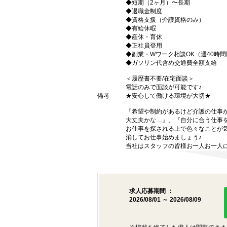
◆短期（2ヶ月）〜長期
◆退職金制度
◆資格支援（介護資格のみ）
◆有給休暇
◆産休・育休
◆正社員登用
◆副業・Wワーク相談OK（週40時
◆ガソリン代含め交通費全額支給
＜履歴書不要/在宅面談＞
電話のみで面談が可能です♪
備考
★安心して働ける環境が大切★
『希望や制約があるけど介護の仕事
大丈夫かな…』、『自分に合う仕事
お仕事を探される上で色々なことが気
消してお仕事始めましょう♪
当社はスタッフの皆様お一人お一人に
求人応募期間 ：
2026/08/01 ～ 2026/08/09