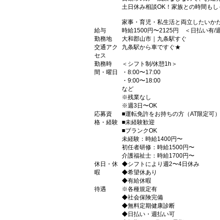
土日休み相談OK！家族との時間もし
家事・育児・私生活と両立したいか
給与
時給1500円〜2125円 ＜日払い有
勤務地
大和郡山市｜九条駅すぐ
交通アク
九条駅から車ですぐ★
セス
勤務時
＜シフト制/休憩1h＞
間・曜日
・8:00〜17:00
・9:00〜18:00
など
※残業なし
※週3日〜OK
応募資
■運転免許をお持ちの方（AT限定可
格・経験
■未経験歓迎
■ブランクOK
未経験：時給1400円〜
初任者研修：時給1500円〜
介護福祉士：時給1700円〜
休日・休
◆シフトにより週2〜4日休み
暇
◆希望休あり
◆有給休暇
待遇
※各種規定有
◆社会保険完備
◆無料定期健康診断
◆日払い・週払い可