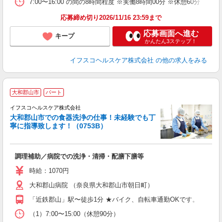
7:00〜16:00 の間の8時間程度 ※実働8時間00分 ※休憩60分
応募締め切り2026/11/16 23:59まで
応募画面へ進む
キープ
かんたん3ステップ！
イフスコヘルスケア株式会社
の他の求人をみる
大和郡山市
パート
イフスコヘルスケア株式会社
大和郡山市での食器洗浄の仕事！未経験でも丁
寧に指導致します！（0753B）
活
調理補助／病院での洗浄・清掃・配膳下膳等
入
リ
時給：1070円
～
大和郡山病院 （奈良県大和郡山市朝日町）
選
支
「近鉄郡山」駅〜徒歩1分 ★バイク、自転車通勤OKです。
（1）7:00〜15:00（休憩90分）