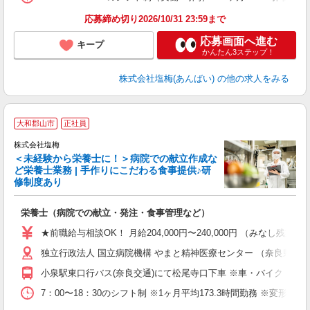
応募締め切り2026/10/31 23:59まで
応募画面へ進む
キープ
かんたん3ステップ！
株式会社塩梅(あんばい)
の他の求人をみる
大和郡山市
正社員
株式会社塩梅
＜未経験から栄養士に！＞病院での献立作成な
ど栄養士業務 | 手作りにこだわる食事提供♪研
き
修制度あり
年
充
栄養士（病院での献立・発注・食事管理など）
入
主
★前職給与相談OK！ 月給204,000円〜240,000円 （みな
（
独立行政法人 国立病院機構 やまと精神医療センター （奈良県大和
べ
小泉駅東口行バス(奈良交通)にて松尾寺口下車 ※車・バイク・自
7：00〜18：30のシフト制 ※1ヶ月平均173.3時間勤務 ※変形労