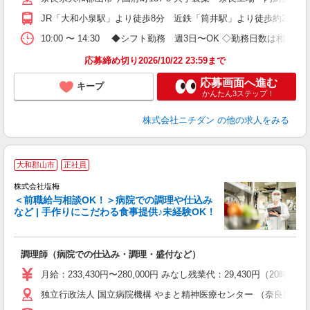
JR「大和小泉駅」より徒歩8分 近鉄「筒井駅」より徒歩約20分
10:00 〜 14:30 ◆シフト勤務 週3日〜OK ◇勤務日数は相
応募締め切り2026/10/22 23:59まで
応募画面へ進む
キープ
かんたん3ステップ！
株式会社ニチダン
の他の求人をみる
大和郡山市
正社員
株式会社塩梅
＜前職給与相談OK！＞病院での調理や仕込み
など | 手作りにこだわる食事提供♪未経験OK！
さ
調理師（病院での仕込み・調理・盛付など）
入
ル
月給：233,430円〜280,000円 みなし残業代：29,430
躍
独立行政法人 国立病院機構 やまと精神医療センター （奈良県大和
通
援