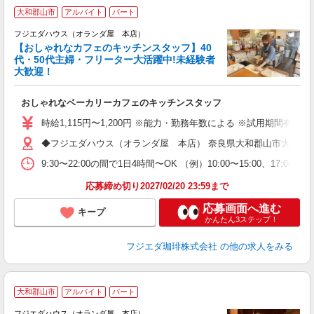
R
大和郡山市
アルバイト
パート
フジエダハウス（オランダ屋 本店）
【おしゃれなカフェのキッチンスタッフ】40
代・50代主婦・フリーター大活躍中!未経験者
て
大歓迎！
...
おしゃれなベーカリーカフェのキッチンスタッフ
時給1,115円〜1,200円 ※能力・勤務年数による ※試用期間有 時給
◆フジエダハウス（オランダ屋 本店） 奈良県大和郡山市大江町11
9:30〜22:00の間で1日4時間〜OK （例）10:00〜15:00、
応募締め切り2027/02/20 23:59まで
応募画面へ進む
キープ
かんたん3ステップ！
フジエダ珈琲株式会社
の他の求人をみる
大和郡山市
アルバイト
パート
＼
フジエダハウス（オランダ屋 本店）