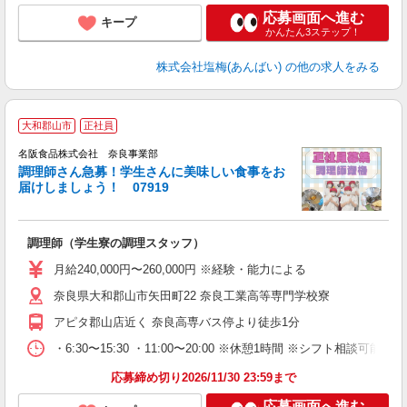
応募画面へ進む
キープ
かんたん3ステップ！
株式会社塩梅(あんばい)
の他の求人をみる
大和郡山市
正社員
名阪食品株式会社 奈良事業部
調理師さん急募！学生さんに美味しい食事をお
届けしましょう！ 07919
安
調理師（学生寮の調理スタッフ）
ミ
月給240,000円〜260,000円 ※経験・能力による
奈良県大和郡山市矢田町22 奈良工業高等専門学校寮
アピタ郡山店近く 奈良高専バス停より徒歩1分
・6:30〜15:30 ・11:00〜20:00 ※休憩1時間 ※シフト相談可能
応募締め切り2026/11/30 23:59まで
応募画面へ進む