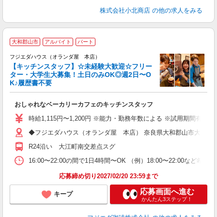
株式会社小北商店
の他の求人をみる
R
大和郡山市
アルバイト
パート
フジエダハウス（オランダ屋 本店）
【キッチンスタッフ】☆未経験大歓迎☆フリー
ター・大学生大募集！土日のみOK◎週2日〜O
て
K♪履歴書不要
...
おしゃれなベーカリーカフェのキッチンスタッフ
時給1,115円〜1,200円 ※能力・勤務年数による ※試用期間有 時給
◆フジエダハウス（オランダ屋 本店） 奈良県大和郡山市大江町11
R24沿い 大江町南交差点スグ
16:00〜22:00の間で1日4時間〜OK （例）18:00〜22:
応募締め切り2027/02/20 23:59まで
応募画面へ進む
キープ
かんたん3ステップ！