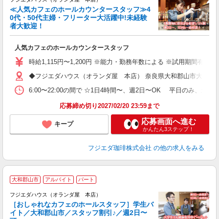
≪人気カフェのホールカウンタースタッフ≫4
0代・50代主婦・フリーター大活躍中!未経験
者大歓迎！
イ
人気カフェのホールカウンタースタッフ
時給1,115円〜1,200円 ※能力・勤務年数による ※試用期間有 時給
◆フジエダハウス（オランダ屋 本店） 奈良県大和郡山市大江町11
6:00〜22:00の間で ☆1日4時間〜、週2日〜OK 平日のみ、土日
応募締め切り2027/02/20 23:59まで
応募画面へ進む
キープ
かんたん3ステップ！
フジエダ珈琲株式会社
の他の求人をみる
大和郡山市
アルバイト
パート
フジエダハウス（オランダ屋 本店）
K
［おしゃれなカフェのホールスタッフ］学生バ
イト／大和郡山市／スタッフ割引♪／週2日〜