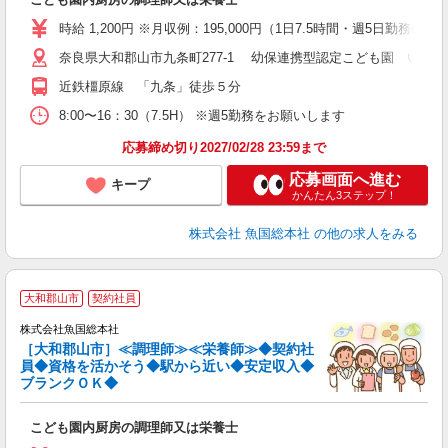
時給 1,200円 ※月収例：195,000円（1日7.5時間・週5日
奈良県大和郡山市九条町277-1 幼保連携型認定こども園 いず
近鉄橿原線 「九条」徒歩５分
8:00〜16：30（7.5H） ※週5勤務をお願いします
応募締め切り2027/02/28 23:59まで
応募画面へ進む
キープ
かんたん3ステップ！
株式会社 魚国総本社
の他の求人をみる
大和郡山市
契約社員
株式会社魚国総本社
腰
［大和郡山市］≪調理師≫≪栄養師≫◆契約社
経
員◆資格を活かそう◆駅から近い◆安定収入◆
分
ブランクＯＫ◆
り
こども園内厨房の調理師又は栄養士