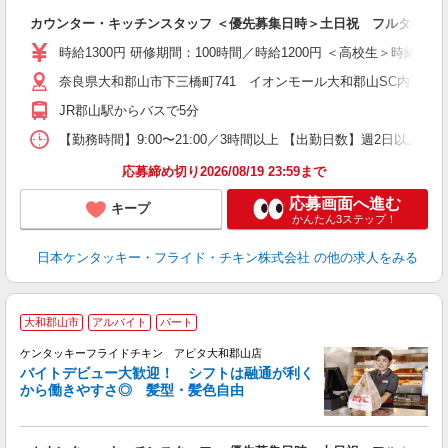
見
カウンター・キッチンスタッフ ＜優先募集日時＞土日祝 フルタイム
未
ダ
時給1300円 研修期間：100時間／時給1200円 ＜高校生＞時給115
昇
奈良県大和郡山市下三橋町741 イオンモール大和郡山SC内3F
上
か
JR郡山駅からバスで5分
【勤務時間】9:00〜21:00／3時間以上 【出勤日数】週2日以
応募締め切り2026/08/19 23:59まで
応募画面へ進む
キープ
かんたん3ステップ！
日本ケンタッキー・フライド・チキン株式会社
の他の求人をみる
大和郡山市
アルバイト
パート
ケンタッキーフライドチキン アピタ大和郡山店
バイトデビュー大歓迎！ シフトは融通が利く
から働きやすさ◎ 髪型・髪色自由
立