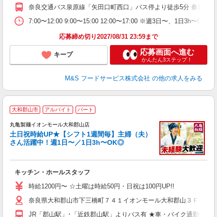
奈良交通バス泉原線「矢田口町西口」バス停より徒歩5分 奈良交
7:00〜12:00 9:00〜15:00 12:00〜17:00 ※週3日〜、1日
応募締め切り2027/08/31 23:59まで
応募画面へ進む
キープ
かんたん3ステップ！
M&S フードサービス株式会社
の他の求人をみる
大和郡山市
アルバイト
パート
丸亀製麺イオンモール大和郡山店
土日祝時給UP★【シフト1週間毎】主婦（夫）
さん活躍中！週1日〜／1日3h〜OK◎
ル
キッチン・ホールスタッフ
入
者
時給1200円〜 ☆土曜は時給50円・日祝は100円UP!!
不
奈良県大和郡山市下三橋町７４１イオンモール大和郡山３Ｆ
中
り
JR「郡山駅」･「近鉄郡山駅」よりバス有 ★車・バイク通勤OK