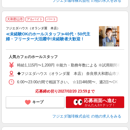
フジエダ珈琲株式会社
の他の求人をみる
R
大和郡山市
アルバイト
パート
フジエダハウス（オランダ屋 本店）
け
≪未経験OKのホールスタッフ≫40代・50代主
婦・フリーター大活躍中!未経験者大歓迎！
の
人気カフェのホールスタッフ
時給1,115円〜1,200円 ※能力・勤務年数による ※試用期間有 時給
◆フジエダハウス（オランダ屋 本店） 奈良県大和郡山市大江町11
6:00〜23:00の間で相談下さい。 ☆1日4時間〜、週2日〜OK 平
応募締め切り2027/02/20 23:59まで
応募画面へ進む
キープ
かんたん3ステップ！
フジエダ珈琲株式会社
の他の求人をみる