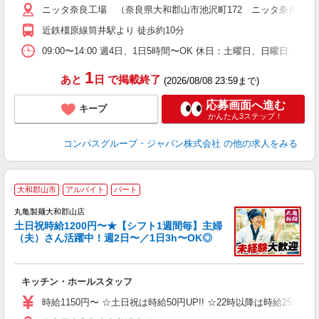
ニッタ奈良工場 （奈良県大和郡山市池沢町172 ニッタ奈良工場
用
ク
近鉄橿原線筒井駅より 徒歩約10分
09:00〜14:00 週4日、1日5時間〜OK 休日：土曜日、日曜日、
1
あと
日
で掲載終了
(2026/08/08 23:59まで)
応募画面へ進む
キープ
かんたん3ステップ！
コンパスグループ・ジャパン株式会社
の他の求人をみる
大和郡山市
アルバイト
パート
丸亀製麺大和郡山店
土日祝時給1200円〜★【シフト1週間毎】主婦
（夫）さん活躍中！週2日〜／1日3h〜OK◎
ル
キッチン・ホールスタッフ
入
者
時給1150円〜 ☆土日祝は時給50円UP!! ☆22時以降は時給25％U
歓