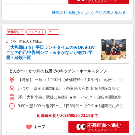
かんたん3ステップ！
株式会社塩梅(あんばい)
の他の求人をみる
大和郡山市
アルバイト
パート
かつや 奈良大和郡山店
に
［大和郡山市］平日ランチタイムのみOK★1W
ごとの自己申告制シフト＆まかないが魅力♪学
歴・経験不問
評
とんかつ・かつ丼のお店でのキッチン・ホールスタッフ
【時給】 一般 ：1,110円（研修時給：1,070円） 高校生：1,07
かつや 奈良大和郡山店 （奈良県大和郡山市今国府179-1）
JR「大和小泉」駅徒歩約8分 ★車・バイク・自転車通勤OK
9:00〜翌1:00 ☆週2日〜、1日3時間〜でOK ★1週間毎に希望シフト
応募締め切り2026/09/30 23:59まで
応募画面へ進む
キープ
かんたん3ステップ！