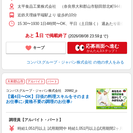
～
太平食品工業株式会社 （奈良県大和郡山市額田部北町944）
用
（
近鉄天理線平端駅より 徒歩約10分
業
15:30〜1930 1日4時間〜OK、平日（土日除く） 週あたり最低勤
1
あと
日
で掲載終了
(2026/08/08 23:59まで)
応募画面へ進む
キープ
かんたん3ステップ！
コンパスグループ・ジャパン株式会社
の他の求人をみる
大和郡山市
アルバイト
パート
コンパスグループ・ジャパン株式会社 20982_p
く
【週4日〜OK】日頃の料理スキルをそのまま
お仕事に♪資格不要の調理のお仕事♪
大
調理員【アルバイト・パート】
入
歓
時給1,051円以上 試用期間中 時給1,051円以上(試用期間2ヶ月
～