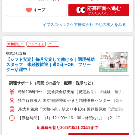
応募画面へ進む
キープ
かんたん3ステップ！
イフスコヘルスケア株式会社
の他の求人をみる
■
大和郡山市
アルバイト
パート
株式会社塩梅
【シフト安定】毎月安定して働ける｜調理補助
す
スタッフ｜未経験歓迎｜週2日〜OK｜フリー
ター活躍中！
理
調理サポート（病院での盛付・配膳・洗浄など）
女
時給1055円〜 ＋交通費全額支給（規定あり） ※経験・能力によ
ド
独立行政法人 国立病院機構 やまと精神医療センター （奈良県大和
煙
副
JR大和路線「大和小泉」駅より車10分 近鉄橿原線「近鉄郡山」駅
【勤務時間】 ［1］12：00〜16：00（休憩なし） ［2］17：
応募締め切り2026/10/31 23:59まで