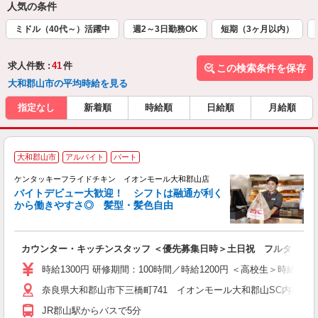
人気の条件
ミドル（40代～）活躍中
週2～3日勤務OK
短期（3ヶ月以内）
求人件数 :
41
件
この検索条件を保存
大和郡山市の平均時給を見る
指定なし
新着順
時給順
日給順
月給順
大和郡山市
アルバイト
パート
ケンタッキーフライドチキン イオンモール大和郡山店
バイトデビュー大歓迎！ シフトは融通が利く
から働きやすさ◎ 髪型・髪色自由
立
カウンター・キッチンスタッフ ＜優先募集日時＞土日祝 フルタイム
未
ダ
時給1300円 研修期間：100時間／時給1200円 ＜高校生＞時給115
昇
奈良県大和郡山市下三橋町741 イオンモール大和郡山SC内3F
上
か
JR郡山駅からバスで5分