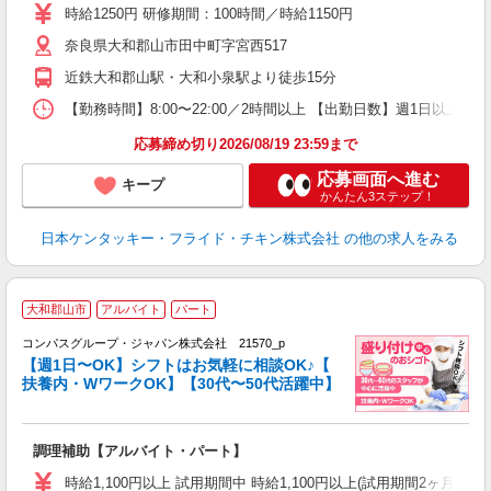
～
時給1250円 研修期間：100時間／時給1150円
1
奈良県大和郡山市田中町字宮西517
業
ま
近鉄大和郡山駅・大和小泉駅より徒歩15分
【勤務時間】8:00〜22:00／2時間以上 【出勤日数】週1日以
応募締め切り2026/08/19 23:59まで
応募画面へ進む
キープ
かんたん3ステップ！
日本ケンタッキー・フライド・チキン株式会社
の他の求人をみる
大和郡山市
アルバイト
パート
コンパスグループ・ジャパン株式会社 21570_p
く
【週1日〜OK】シフトはお気軽に相談OK♪【
扶養内・WワークOK】【30代〜50代活躍中】
大
調理補助【アルバイト・パート】
入
歓
時給1,100円以上 試用期間中 時給1,100円以上(試用期間2ヶ月