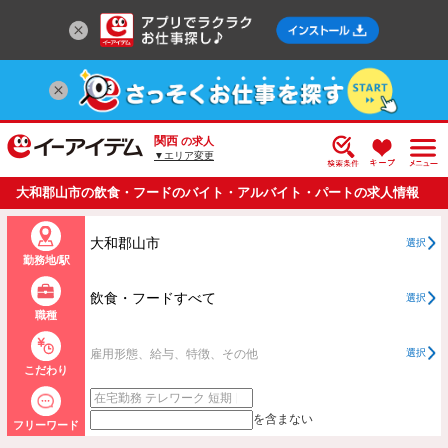
関西
の求人
▼エリア変更
大和郡山市の飲食・フードのバイト・アルバイト・パートの求人情報
一覧
大和郡山市
選択
勤務地/駅
飲食・フードすべて
選択
職種
雇用形態、給与、特徴、その他
選択
こだわり
を含まない
フリーワード