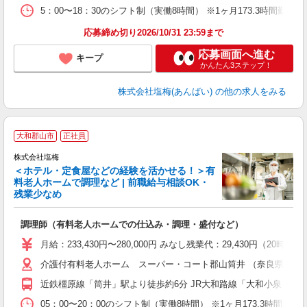
5：00〜18：30のシフト制（実働8時間） ※1ヶ月173.3時間勤
応募締め切り2026/10/31 23:59まで
応募画面へ進む
キープ
かんたん3ステップ！
株式会社塩梅(あんばい)
の他の求人をみる
大和郡山市
正社員
株式会社塩梅
＜ホテル・定食屋などの経験を活かせる！＞有
料老人ホームで調理など | 前職給与相談OK・
残業少なめ
経
調理師（有料老人ホームでの仕込み・調理・盛付など）
入
主
月給：233,430円〜280,000円 みなし残業代：29,430
（
介護付有料老人ホーム スーパー・コート郡山筒井 （奈良県大和郡
べ
近鉄橿原線「筒井」駅より徒歩約6分 JR大和路線「大和小泉」駅よ
05：00〜20：00のシフト制（実働8時間） ※1ヶ月173.3時間勤