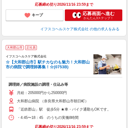
応募締め切り2026/11/16 23:59まで
応募画面へ進む
キープ
かんたん3ステップ！
イフスコヘルスケア株式会社
の他の求人をみる
大和郡山市
正社員
イフスコヘルスケア株式会社
☆【大和郡山市】駅チカなのも魅力！大和郡山
市の病院で調理師募集！☆(0753B)
化
調理師／病院施設の調理・仕込み等
女
月給：205000円から250000円
あ
大和郡山病院 （奈良県大和郡山市朝日町）
ィ
「近鉄郡山」駅 徒歩5分 ★車・バイク通勤もOKです。
・4:45〜18：45 のうちの実働8時間
応募締め切り2026/11/16 23:59まで