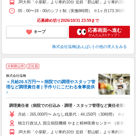
JR大和「小泉駅」より車約10分 近鉄「郡山駅」より車約15分 
05：00〜18：00のシフト制（実働8時間） ※1ヶ月173.3時間勤
応募締め切り2026/10/31 23:59まで
応募画面へ進む
キープ
かんたん3ステップ！
株式会社塩梅(あんばい)
の他の求人をみる
大和郡山市
正社員
株式会社塩梅
＜月給26.5万円〜＞病院での調理やスタッフ管
理など調理責任者 | 手作りにこだわる食事提供
♪
さ
調理責任者（病院での仕込み・調理・スタッフ管理など責任者業務）
入
（
月給：265,000円〜 みなし残業代：44,150円（30時間）
給
独立行政法人 国立病院機構 やまと精神医療センター （奈良県大和
通
援
JR大和「小泉駅」より車約10分 近鉄「郡山駅」より車約15分 