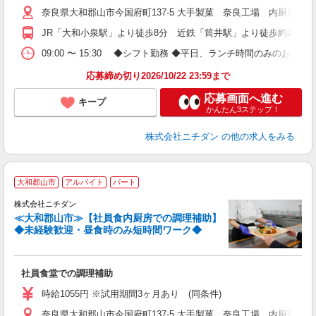
奈良県大和郡山市今国府町137-5 大手製菓 奈良工場 内厨房
JR「大和小泉駅」より徒歩8分 近鉄「筒井駅」より徒歩約20分
09:00 〜 15:30 ◆シフト勤務 ◆平日、ランチ時間のみのお仕事
応募締め切り2026/10/22 23:59まで
応募画面へ進む
キープ
かんたん3ステップ！
株式会社ニチダン
の他の求人をみる
大和郡山市
アルバイト
パート
婦ま
の
株式会社ニチダン
問
≪大和郡山市≫【社員食内厨房での調理補助】
◆未経験歓迎・昼食時のみ短時間ワーク◆
が
フ
未
社員食堂での調理補助
エ
あ
時給1055円 ※試用期間3ヶ月あり (同条件)
通
奈良県大和郡山市今国府町137-5 大手製菓 奈良工場 内厨房
社