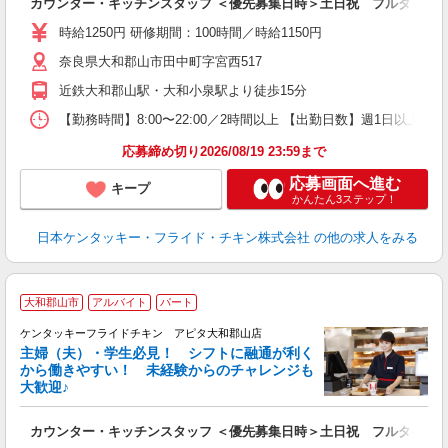
カウンター・キッチンスタッフ ＜優先募集日時＞土日祝 フルタイム
未
～
時給1250円 研修期間：100時間／時給1150円
1
奈良県大和郡山市田中町字宮西517
業
ま
近鉄大和郡山駅・大和小泉駅より徒歩15分
【勤務時間】8:00〜22:00／2時間以上 【出勤日数】週1日以
応募締め切り2026/08/19 23:59まで
応募画面へ進む
キープ
かんたん3ステップ！
日本ケンタッキー・フライド・チキン株式会社
の他の求人をみる
大和郡山市
アルバイト
パート
ケンタッキーフライドチキン アピタ大和郡山店
主婦（夫）・学生必見！ シフトに融通が利く
から働きやすい！ 未経験からのチャレンジも
大歓迎♪
見
カウンター・キッチンスタッフ ＜優先募集日時＞土日祝 フルタイム
未