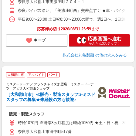
奈良県大和郡山市美濃庄町２０４－１
～
り
奈良バイパス沿い、「美濃庄町西」交差点すぐ ★車・バイク通勤
O
平
平日9:00〜23:00 土日祝8:30〜23:00の間で、週2日
型
応募締め切り2026/08/31 23:59まで
応募画面へ進む
キープ
かんたん3ステップ！
株式会社丸亀製麺
の他の求人をみる
大和郡山市
アルバイト
パート
ミスタードーナツ フランチャイズ加盟店 ミスタードーナ
タ
ツ アピタ大和郡山ショップ
［大和郡山市］≪販売・製造スタッフ≫ミスド
スタッフの募集★未経験の方も歓迎♪
ご
販売・製造スタッフ
時給1070円 ※研修3ヵ月程度は時給1050円 ★土・日・祝 30円ア
奈良県大和郡山市田中町517番