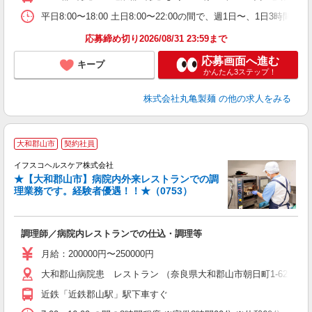
退
由
平日8:00〜18:00 土日8:00〜22:00の間で、週1日
型
応募締め切り2026/08/31 23:59まで
応募画面へ進む
キープ
かんたん3ステップ！
株式会社丸亀製麺
の他の求人をみる
大和郡山市
契約社員
イフスコヘルスケア株式会社
★【大和郡山市】病院内外来レストランでの調
理業務です。経験者優遇！！★（0753）
ア
調理師／病院内レストランでの仕込・調理等
女
月給：200000円〜250000円
あ
大和郡山病院患 レストラン （奈良県大和郡山市朝日町1-62）
ィ
近鉄「近鉄郡山駅」駅下車すぐ