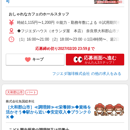
可
ン
おしゃれなカフェのホールスタッフ
時給1,115円〜1,200円 ※能力・勤務年数による ※試用期間有 時給
◆フジエダハウス（オランダ屋 本店） 奈良県大和郡山市大江町11
［1］16:00〜21:00 ［2］18:00〜23:00 ☆1日4時
応募締め切り2027/02/20 23:59まで
応募画面へ進む
キープ
かんたん3ステップ！
フジエダ珈琲株式会社
の他の求人をみる
大和郡山市
パート
株式会社魚国総本社
腰
［大和郡山市］≪調理師≫≪栄養師≫◆資格を
経
活かそう◆駅から近い◆安定収入◆ブランクＯ
分
Ｋ◆
り
こども園内厨房の調理師又は栄養士