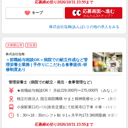
応募締め切り2026/10/31 23:59まで
応募画面へ進む
キープ
かんたん3ステップ！
株式会社塩梅(あんばい)
の他の求人をみる
大和郡山市
正社員
株式会社塩梅
＜前職給与相談OK＞病院での献立作成など管
理栄養士業務 | 手作りにこだわる食事提供♪研
き
修制度あり
年
充
管理栄養士（病院での献立・発注・食事管理など）
入
主
★前職給与相談OK！ 月給229,000円〜275,000円 （みなし
（
独立行政法人 国立病院機構 やまと精神医療センター （奈良県大和
べ
小泉駅東口行バス(奈良交通)にて松尾寺口下車 ※車・バイク・自
5：30〜18：30のシフト制 ※1ヶ月平均173.3時間勤務 ※変形労
応募締め切り2026/10/31 23:59まで