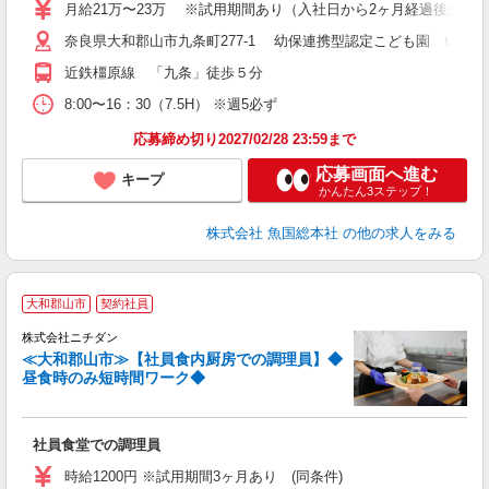
月給21万〜23万 ※試用期間あり（入社日から2ヶ月経過後の月末
奈良県大和郡山市九条町277-1 幼保連携型認定こども園 いず
近鉄橿原線 「九条」徒歩５分
8:00〜16：30（7.5H） ※週5必ず
応募締め切り2027/02/28 23:59まで
応募画面へ進む
キープ
かんたん3ステップ！
株式会社 魚国総本社
の他の求人をみる
大和郡山市
契約社員
中！
株式会社ニチダン
≪大和郡山市≫【社員食内厨房での調理員】◆
し
昼食時のみ短時間ワーク◆
掲
未
社員食堂での調理員
昼
時給1200円 ※試用期間3ヶ月あり (同条件)