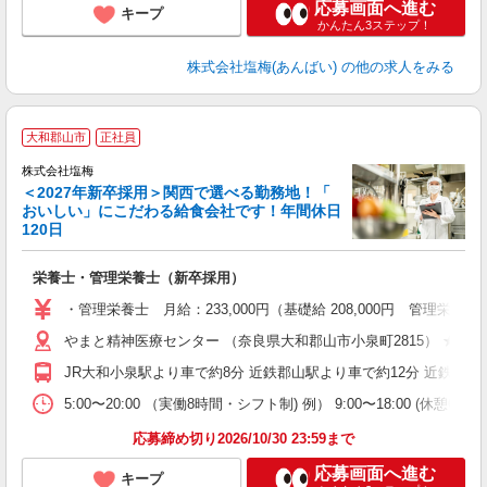
応募画面へ進む
キープ
かんたん3ステップ！
株式会社塩梅(あんばい)
の他の求人をみる
大和郡山市
正社員
株式会社塩梅
＜2027年新卒採用＞関西で選べる勤務地！「
おいしい」にこだわる給食会社です！年間休日
120日
を
栄養士・管理栄養士（新卒採用）
新
上
・管理栄養士 月給：233,000円（基礎給 208,000円 管理栄養
やまと精神医療センター （奈良県大和郡山市小泉町2815） ★
JR大和小泉駅より車で約8分 近鉄郡山駅より車で約12分 近鉄筒井
5:00〜20:00 （実働8時間・シフト制) 例） 9:00〜18:00 (休憩
応募締め切り2026/10/30 23:59まで
応募画面へ進む
キープ