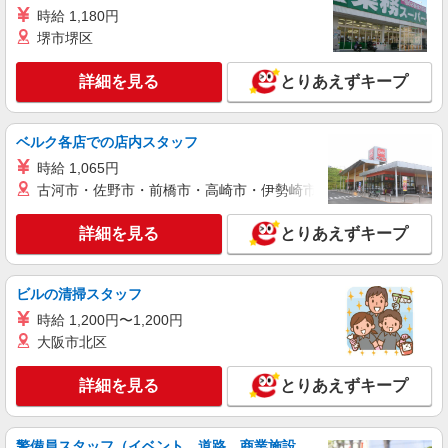
時給 1,180円
派遣社員
株式会社kotrio /●NR-H-1879641
堺市堺区
九条駅≪ホテルみたいに綺麗なサ高住★身体負
担少ない仕事
詳細を見る
とりあえずキープ
時給1500円〜2125円 ＜日払い有/週払い有/交
通費全支給(ガソリン代含む)＞
ベルク各店での店内スタッフ
大和郡山市｜九条駅すぐ
時給 1,065円
古河市・佐野市・前橋市・高崎市・伊勢崎市・太田市・館林市・
詳細を見る
キープ
詳細を見る
とりあえずキープ
派遣社員
株式会社kotrio /●NR-H-2021723
大和郡山市*デイでの生活補助☆新たなスキル
ビルの清掃スタッフ
を身につけて長く働く♪
時給 1,200円〜1,200円
時給1500円〜2150円 ＜日払い有/週払い有/交
大阪市北区
通費全支給(ガソリン代含む)＞
大和郡山市｜九条駅すぐ
詳細を見る
とりあえずキープ
詳細を見る
キープ
警備員スタッフ（イベント、道路、商業施設、