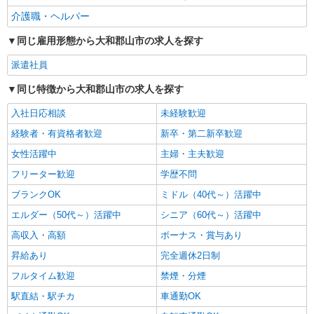
派遣社員
介護職・ヘルパー
株式会社kotrio /●NR-H-1881954
九条駅★ゆったりサ高住スタッフ★清掃/見回
同じ雇用形態から大和郡山市の求人を探す
りなど◎日払いOK
時給1500円〜2125円 ＜日払い有/週払い有/交
派遣社員
通費全支給(ガソリン代含む)＞
同じ特徴から大和郡山市の求人を探す
大和郡山市｜九条駅すぐ
入社日応相談
未経験歓迎
詳細を見る
キープ
経験者・有資格者歓迎
新卒・第二新卒歓迎
女性活躍中
主婦・主夫歓迎
フリーター歓迎
学歴不問
ブランクOK
ミドル（40代～）活躍中
エルダー（50代～）活躍中
シニア（60代～）活躍中
高収入・高額
ボーナス・賞与あり
昇給あり
完全週休2日制
フルタイム歓迎
禁煙・分煙
駅直結・駅チカ
車通勤OK