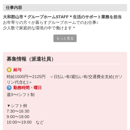
仕事内容
大和郡山市＊グループホームSTAFF＊生活のサポート業務を担当
お年寄りの方々が暮らすグループホームでのお仕事♪
少人数で家庭的な環境の中で働けます＊
もっと見る
▼仕事内容
・利用者さんの見守り
・料理や洗濯などの家事サポート
・お部屋や共有スペースの清掃
募集情報（派遣社員）
・お散歩や体操などのレクリエーション
・必要に応じた生活介助 など
給与
時給1500円〜2125円 ＜日払い有/週払い有/交通費全支給(ガソ
▼こんな方におすすめ
リン代含む)＞
・高齢者の方とじっくり関わりたい
勤務時間・曜日
・家事や会話が苦にならない
・認知症ケアに興味がある
週3〜/シフト制
難しい対応はありません
▼シフト例
未経験スタートのスタッフ多数！
7:30〜16:30
わからないことは先輩スタッフが丁寧に教えますのでご安心くださ
9:00〜18:00
い◎
10:00〜19:00 など