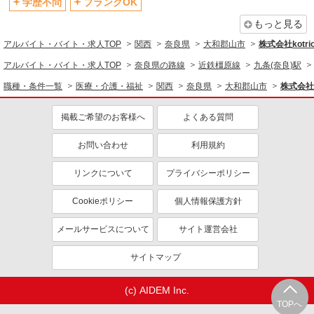
学歴不問
ブランクOK
同じ職種から求人を探す
もっと見る
アルバイト・バイト・求人TOP
関西
奈良県
大和郡山市
株式会社kotri
医療・介護・福祉
アルバイト・バイト・求人TOP
奈良県の路線
近鉄橿原線
九条(奈良)駅
介護職・ヘルパー
職種・条件一覧
医療・介護・福祉
関西
奈良県
大和郡山市
株式会社k
同じ特徴から求人を探す
掲載ご希望のお客様へ
よくある質問
未経験歓迎
ミドル（40代～）活躍中
ボーナス・賞与あり
車通勤OK
お問い合わせ
利用規約
交通費支給
社会保険あり
リンクについて
プライバシーポリシー
産休・育休取得実績あり
Cookieポリシー
個人情報保護方針
メールサービスについて
サイト運営会社
サイトマップ
(c) AIDEM Inc.
TOPへ