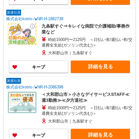
派遣社員
株式会社kotrio /●NR-H-1882738
九条駅すぐ⇒キレイな病院で介護補助/事務作
業など
時給1500円〜2125円 ＜日払い有/週払い有/交
通費全支給(ガソリン代含む)＞
大和郡山市｜九条駅すぐ
詳細を見る
キープ
派遣社員
株式会社kotrio /●NR-H-2086398
＜大和郡山市＞小さなデイサービスSTAFF≪
週3勤務≫≪夕方退社≫
時給1500円〜2125円 ＜日払い有/週払い有/交
通費全支給(ガソリン代含む)＞
大和郡山市｜九条駅すぐ
詳細を見る
キープ