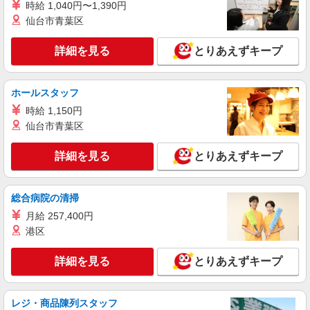
時給 1,040円〜1,390円
派遣社員
仙台市青葉区
株式会社kotrio /●NR-H-2068369
≪大和郡山市≫介護の現場で心を燃やせ！！！
詳細を見る
とりあえずキープ
デイサービスSTAFF
時給1500円〜2125円 ＜日払い有/週払い有/交
通費全支給(ガソリン代含む)＞
ホールスタッフ
大和郡山市｜九条駅すぐ
時給 1,150円
仙台市青葉区
詳細を見る
キープ
詳細を見る
とりあえずキープ
派遣社員
株式会社kotrio /●NR-H-2068695
総合病院の清掃
＼収入アップを全面サポート／小規模デイ
STAFF｜資格支援制度あり
月給 257,400円
時給1500円〜2125円 ＜日払い有/週払い有/交
港区
通費全支給(ガソリン代含む)＞
大和郡山市｜九条駅すぐ
詳細を見る
とりあえずキープ
詳細を見る
キープ
レジ・商品陳列スタッフ