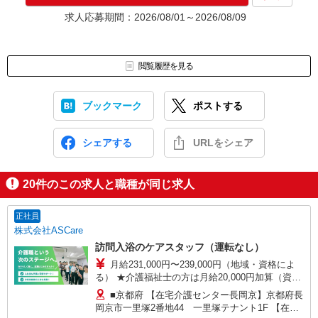
求人応募期間：2026/08/01～2026/08/09
閲覧履歴を見る
ブックマーク
ポストする
シェアする
URLをシェア
20
件のこの求人と職種が同じ求人
正社員
株式会社ASCare
訪問入浴のケアスタッフ（運転なし）
月給231,000円〜239,000円（地域・資格によ
る） ★介護福祉士の方は月給20,000円加算（資格
手当） 別途交通費支給（30,000円上限／月） 別途
■京都府 【在宅介護センター長岡京】京都府長
残業手当（月平均残業時間15時間）残業代全額支
岡京市一里塚2番地44 一里塚テナント1F 【在宅
給