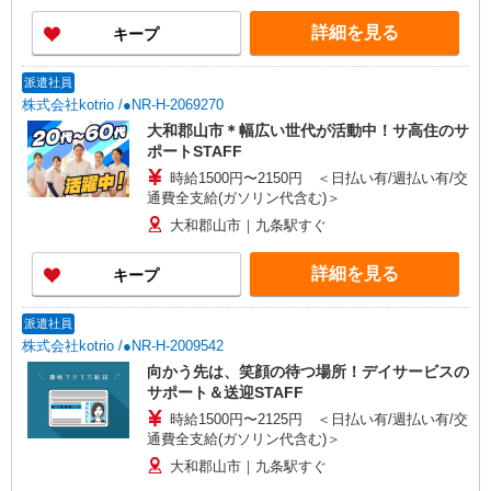
介護センター左京】京都府京都市左京区夷川通新
間之町西入石原町281番地4 不破マンション南棟
詳細を見る
キープ
T001号室 【在宅介護センター京都伏見】京都府京
都市伏見区石田大受町42番地1 醍醐アーバン2階
201号室 【在宅介護センター京都北】京都府京都
派遣社員
市北区出雲路立テ本町7 大成ビル1階南テナント
株式会社kotrio /●NR-H-2069270
■奈良県 【在宅介護センター大和郡山】奈良県大
大和郡山市＊幅広い世代が活動中！サ高住のサ
和郡山市南郡山町330番地1 吉田テナント1階1号
ポートSTAFF
室 【在宅介護センター橿原】奈良県橿原市中曽司
時給1500円〜2150円 ＜日払い有/週払い有/交
町132-14
通費全支給(ガソリン代含む)＞
大和郡山市｜九条駅すぐ
詳細を見る
キープ
派遣社員
株式会社kotrio /●NR-H-2009542
向かう先は、笑顔の待つ場所！デイサービスの
サポート＆送迎STAFF
時給1500円〜2125円 ＜日払い有/週払い有/交
通費全支給(ガソリン代含む)＞
大和郡山市｜九条駅すぐ