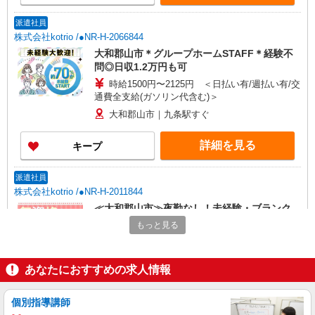
派遣社員
株式会社kotrio /●NR-H-2066844
大和郡山市＊グループホームSTAFF＊経験不
問◎日収1.2万円も可
時給1500円〜2125円 ＜日払い有/週払い有/交
通費全支給(ガソリン代含む)＞
大和郡山市｜九条駅すぐ
詳細を見る
キープ
派遣社員
株式会社kotrio /●NR-H-2011844
≪大和郡山市≫夜勤なし！未経験・ブランク
OKのデイスタッフ
もっと見る
時給1500円〜2125円 ＜日払い有/週払い有/交
通費全支給(ガソリン代含む)＞
あなたにおすすめの求人情報
大和郡山市｜九条駅すぐ
詳細を見る
キープ
個別指導講師