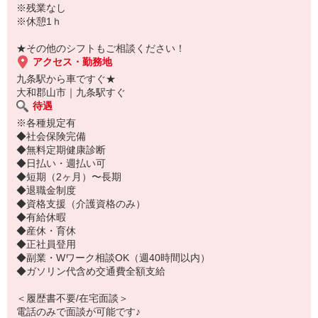
※残業なし
※休憩1ｈ
★その他のシフトもご相談ください！
アクセス・勤務地
九条駅から車ですぐ★
大和郡山市｜九条駅すぐ
待遇
※各種規定有
◆社会保険完備
◆無料定期健康診断
◆日払い・週払い可
◆短期（2ヶ月）〜長期
◆退職金制度
◆資格支援（介護資格のみ）
◆有給休暇
◆産休・育休
◆正社員登用
◆副業・Wワーク相談OK（週40時間以内）
◆ガソリン代含め交通費全額支給
＜履歴書不要/在宅面談＞
電話のみで面談が可能です♪