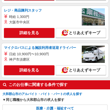
派遣社員
株式会社kotrio /●NR-H-2028470
レジ・商品陳列スタッフ
≪大和郡山市≫日勤のみ＆残業ナシ！お迎えに
時給 1,300円
間に合うデイサービス
大阪市中央区
時給1500円〜2125円 ＜日払い有/週払い有/交
通費全支給(ガソリン代含む)＞
詳細を見る
とりあえずキープ
大和郡山市｜九条駅すぐ
詳細を見る
キープ
マイクロバスによる施設利用者送迎ドライバー
日給 10,900円〜10,900円
派遣社員
神戸市須磨区
株式会社kotrio /●NR-H-2010054
九条駅＊少人数グルホで利用者さんと家事や掃
詳細を見る
とりあえずキープ
除など♪日払いOK
時給1500円〜2125円 ＜日払い有/週払い有/交
通費全支給(ガソリン代含む)＞
このお仕事に関連する条件で探す
大和郡山市｜九条駅すぐ
大和郡山市のアルバイト・バイト・パートの求人を探す
詳細を見る
同じ職種から大和郡山市の求人を探す
キープ
医療・介護・福祉すべて