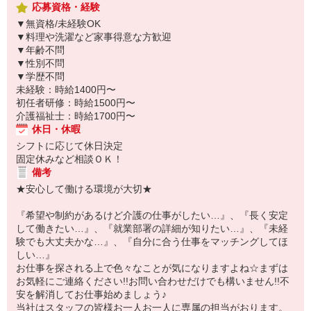
応募資格・経験
▼無資格/未経験OK
▼料理や洗濯など家事得意な方歓迎
▼年齢不問
▼性別不問
▼学歴不問
未経験：時給1400円〜
初任者研修：時給1500円〜
介護福祉士：時給1700円〜
休日・休暇
シフトに応じて休日決定
固定休みなど相談ＯＫ！
備考
★安心して働ける環境が大切★
『希望や制約があるけど介護の仕事がしたい…』、『長く安定
して働きたい…』、『就業部署の詳細が知りたい…』、『未経
験でも大丈夫かな…』、『自分に合う仕事をマッチングしてほ
しい…』
お仕事を探される上で色々なことが気になりますよね☆まずは
お気軽にご連絡ください!!お問い合わせだけでも構いません!!不
安を解消してお仕事始めましょう♪
当社はスタッフの皆様お一人お一人に専属の担当がおります。