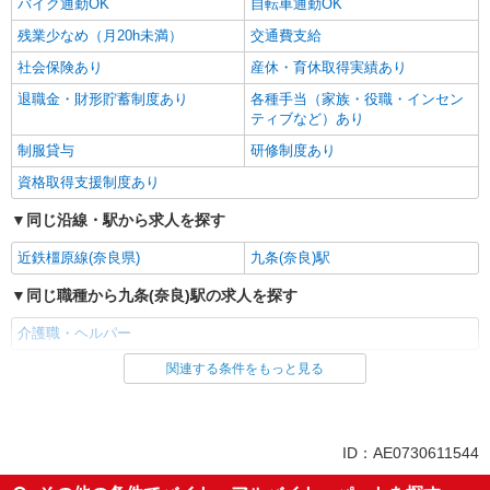
バイク通勤OK
自転車通勤OK
残業少なめ（月20h未満）
交通費支給
社会保険あり
産休・育休取得実績あり
退職金・財形貯蓄制度あり
各種手当（家族・役職・インセン
ティブなど）あり
制服貸与
研修制度あり
資格取得支援制度あり
同じ沿線・駅から求人を探す
近鉄橿原線(奈良県)
九条(奈良)駅
同じ職種から九条(奈良)駅の求人を探す
介護職・ヘルパー
関連する条件をもっと見る
同じ雇用形態から九条(奈良)駅の求人を探す
派遣社員
同じ特徴から九条(奈良)駅の求人を探す
ID：AE0730611544
入社日応相談
未経験歓迎