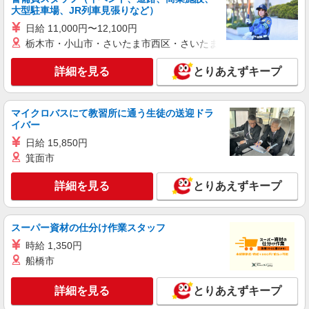
派遣社員
大型駐車場、JR列車見張りなど）
株式会社kotrio /●NR-H-2067941
日給 11,000円〜12,100円
大和郡山市｜まずは送迎業務で活躍しよう◎デ
栃木市・小山市・さいたま市西区・さいたま市岩槻区・久喜市・
イサービスSTAFF
時給1500円〜2125円 ＜日払い有/週払い有/交
詳細を見る
とりあえずキープ
通費全支給(ガソリン代含む)＞
大和郡山市｜九条駅すぐ
マイクロバスにて教習所に通う生徒の送迎ドラ
イバー
詳細を見る
キープ
日給 15,850円
箕面市
派遣社員
株式会社kotrio /●NR-H-2020439
詳細を見る
とりあえずキープ
大和郡山市★未経験OKの人間関係に悩まない
職場へ★サ高住スタッフ
時給1500円〜2125円 ＜日払い有/週払い有/交
スーパー資材の仕分け作業スタッフ
通費全支給(ガソリン代含む)＞
時給 1,350円
大和郡山市｜九条駅すぐ
船橋市
詳細を見る
キープ
詳細を見る
とりあえずキープ