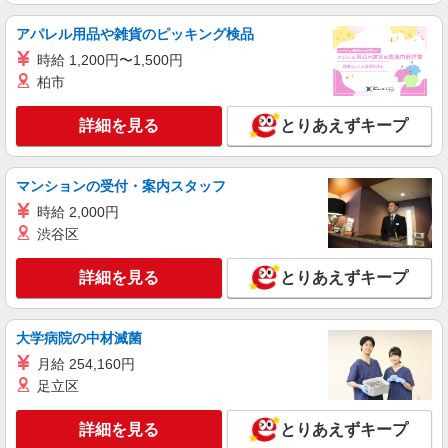
派遣社員
株式会社ブレイブ（マイナビグループ）/MD29
アパレル用品や雑貨のピッキング検品
介護スタッフ ◆デイサービス、サービス付き
時給 1,200円〜1,500円
高齢者向け住宅、グループホームなど様々な勤
柏市
務先から選べます。
未経験：時給1500〜1700円（資格・経験によ
る） 経験者：時給1700〜1900円（資格・経験によ
る） ◎月収例 時給1900円×1日8時間×22日（週5
詳細を見る
とりあえずキープ
奈良県大和郡山市 【最寄駅】 ◆各線「平端
日）＝33万4400円 ◆昇給あり ◆支払い方法 ※日
駅」 ◆近鉄橿原線「近鉄郡山駅」 ◆近鉄橿原線
払い/週払い/月払い対応も可能です。詳しくは面談
「九条駅」 ★その他、近隣に多数勤務地ありま
時にご相談ください。 ◆交通費：別途全額支給 ※
す！
マンションの受付・案内スタッフ
詳細を見る
キープ
当社規定あり
時給 2,000円
渋谷区
派遣社員
株式会社kotrio /●NR-H-1882835
詳細を見る
とりあえずキープ
＜年齢不問＞カンタン業務の障がい者支援員｜
軽作業補助×日払OK
時給1500円〜2125円 ＜日払い有/週払い有/交
大学病院の中材滅菌
通費全支給(ガソリン代含む)＞
月給 254,160円
大和郡山市｜九条駅すぐ
足立区
詳細を見る
キープ
詳細を見る
とりあえずキープ