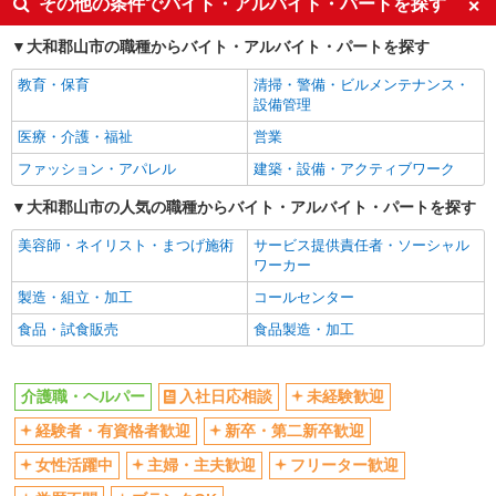
その他の条件でバイト・アルバイト・パートを探す
経験者・有資格者歓迎
新卒・第二新卒歓迎
大和郡山市の職種からバイト・アルバイト・パートを探す
女性活躍中
主婦・主夫歓迎
教育・保育
清掃・警備・ビルメンテナンス・
フリーター歓迎
学歴不問
設備管理
ブランクOK
ミドル（40代～）活躍中
医療・介護・福祉
営業
エルダー（50代～）活躍中
シニア（60代～）活躍中
ファッション・アパレル
建築・設備・アクティブワーク
高収入・高額
ボーナス・賞与あり
大和郡山市の人気の職種からバイト・アルバイト・パートを探す
昇給あり
完全週休2日制
美容師・ネイリスト・まつげ施術
サービス提供責任者・ソーシャル
フルタイム歓迎
禁煙・分煙
ワーカー
駅直結・駅チカ
車通勤OK
製造・組立・加工
コールセンター
バイク通勤OK
自転車通勤OK
食品・試食販売
食品製造・加工
残業少なめ（月20h未満）
交通費支給
社会保険あり
産休・育休取得実績あり
介護職・ヘルパー
入社日応相談
未経験歓迎
退職金・財形貯蓄制度あり
各種手当（家族・役職・インセン
経験者・有資格者歓迎
新卒・第二新卒歓迎
ティブなど）あり
制服貸与
研修制度あり
女性活躍中
主婦・主夫歓迎
フリーター歓迎
資格取得支援制度あり