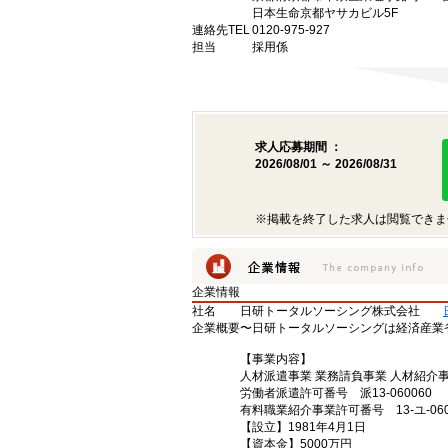
日本生命京都ヤサカビル5F
連絡先TEL
0120-975-927
担当
採用係
求人応募期間 ：
2026/08/01 ～ 2026/08/31
※掲載を終了した求人は閲覧できま
企業情報
社名
日研トータルソーシング株式会社
企業概要
〜日研トータルソーシングは経済産業
【事業内容】
人材派遣事業 業務請負事業 人材紹介
労働者派遣許可番号 派13-060060
有料職業紹介事業許可番号 13-ユ-060
【設立】1981年4月1日
【資本金】5000万円