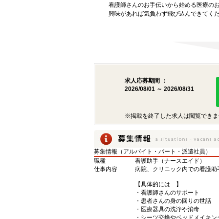
看護師さんのお手伝いから始める医療の
興味があれば気負わず飛び込んできてく
求人応募期間 ：
2026/08/01 ～ 2026/08/31
※掲載を終了した求人は閲覧できま
募集情報（アルバイト・パート・派遣社員）
職種
看護助手（ナースエイド）
仕事内容
病院、クリニック内での看護助
【具体的には…】
・看護師さんのサポート
・患者さんの身の回りの世話
・医療器具の洗浄や消毒
・シーツ交換やベッドメイキン