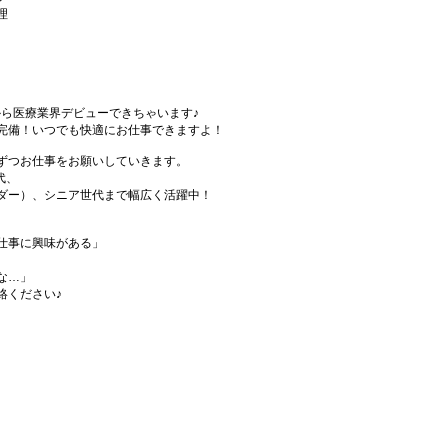
理
から医療業界デビューできちゃいます♪
完備！いつでも快適にお仕事できますよ！
ずつお仕事をお願いしていきます。
代、
ダー）、シニア世代まで幅広く活躍中！
仕事に興味がある」
な…」
絡ください♪