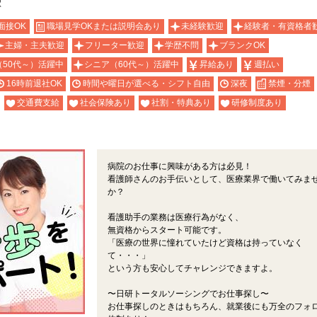
駅
面接OK
職場見学OKまたは説明会あり
未経験歓迎
経験者・有資格者
主婦・主夫歓迎
フリーター歓迎
学歴不問
ブランクOK
（50代～）活躍中
シニア（60代～）活躍中
昇給あり
週払い
16時前退社OK
時間や曜日が選べる・シフト自由
深夜
禁煙・分煙
交通費支給
社会保険あり
社割・特典あり
研修制度あり
病院のお仕事に興味がある方は必見！
看護師さんのお手伝いとして、医療業界で働いてみま
か？
看護助手の業務は医療行為がなく、
無資格からスタート可能です。
「医療の世界に憧れていたけど資格は持っていなく
て・・・」
という方も安心してチャレンジできますよ。
〜日研トータルソーシングでお仕事探し〜
お仕事探しのときはもちろん、就業後にも万全のフォ