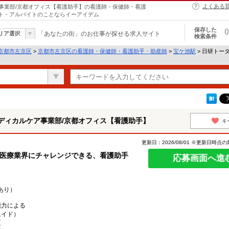
よくある
事業部/京都オフィス【看護助手】の看護師・保健師・看護
イト・アルバイトのことならイーアイデム
保存した
0
リア選択
「あなたの街」のお仕事が探せる求人サイト
検索条件
京都市左京区
>
京都市左京区の看護師・保健師・看護助手・助産師
>
宝ケ池駅
> 日研トー
ディカルケア事業部/京都オフィス【看護助手】
キ
更新日：2026/08/01 ※更新日時点
の医療業界にチャレンジできる、看護助手
応募画面へ進
あり）
能力による
エイド）
区