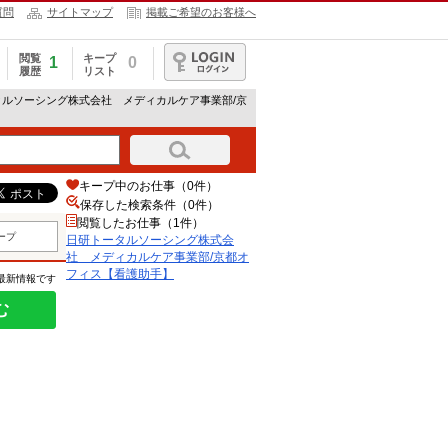
質問
サイトマップ
掲載ご希望のお客様へ
閲覧
キープ
1
0
履歴
リスト
ログイン
タルソーシング株式会社 メディカルケア事業部/京
キープ中のお仕事（0件）
保存した検索条件（
0
件）
閲覧したお仕事（1件）
ープ
日研トータルソーシング株式会
社 メディカルケア事業部/京都オ
フィス【看護助手】
の最新情報です
む