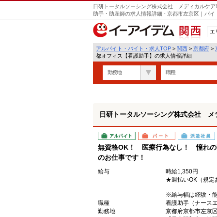
日研トータルソーシング株式会社 メディカルケア
助手・助産師の求人情報詳細 - 京都市左京区｜バ
エ
関西
アルバイト・バイト・求人TOP
>
関西
>
京都府
>
都オフィス【看護助手】の求人情報詳細
勤務地
職種
日研トータルソーシング株式会社 メ
アルバイト
パート
派遣社員
無資格OK！ 医療行為なし！ 憧れ
のお仕事です！
給与
時給1,350円
★週払いOK（規定
※給与幅は経験・
職種
看護助手（ナース
勤務地
京都府京都市左京