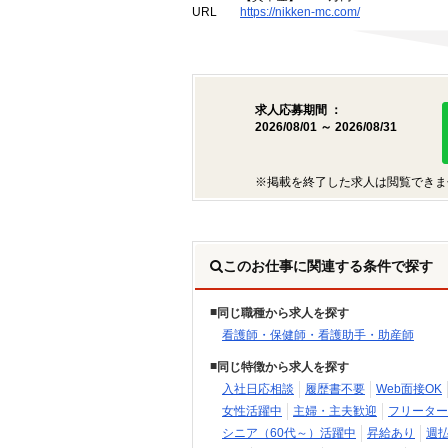
URL
https://nikken-mc.com/
求人応募期間 ：
2026/08/01 ～ 2026/08/31
※掲載を終了した求人は閲覧できま
このお仕事に関連する条件で探す
同じ職種から求人を探す
看護師・保健師・看護助手・助産師
同じ特徴から求人を探す
入社日応相談
履歴書不要
Web面接OK
女性活躍中
主婦・主夫歓迎
フリーター
シニア（60代～）活躍中
昇給あり
週