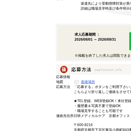
派遣先により受動喫煙対策が異
詳細は職場見学時及び条件明示
求人応募期間 ：
2026/08/01 ～ 2026/08/31
※掲載を終了した求人は閲覧できま
応募情報
地図
面接場所
応募方法
「応募する」ボタンをご利用下さい
こちらより折り返しご連絡をさせて
★TEL登録、WEB登録OK！来社登
・履歴書＆写真不要で登録OK
・職場見学することも可能です
連絡先住所
日研メディカルケア 京都オフィス
〒600-8216
京都府京都市下京区東塩小路町843