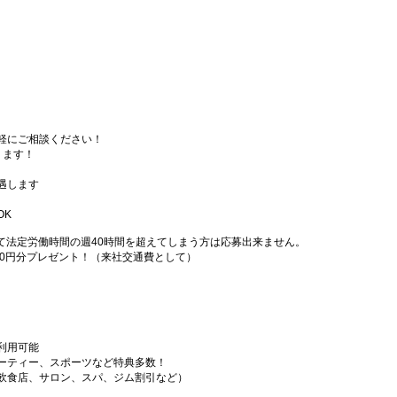
軽にご相談ください！
ります！
遇します
OK
て法定労働時間の週40時間を超えてしまう方は応募出来ません。
000円分プレゼント！（来社交通費として）
利用可能
ーティー、スポーツなど特典多数！
飲食店、サロン、スパ、ジム割引など）