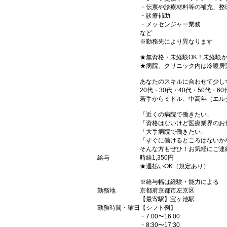
・伝票や診療材料等の補充、整
・診療補助
・メッセンジャー業務
など
※勤務先により異なります
★無資格・未経験OK！未経験
★病院、クリニック内は冷暖房
あなたのスキルに合わせて少し
20代・30代・40代・50代・60
若手からミドル、中高年（エル
「近くの病院で働きたい」
「資格はないけど医療業界のお
「大手病院で働きたい」
「すぐに働けるところはないか
そんな方もぜひ！お気軽にご連
給与
時給1,350円
★週払いOK（規定あり）
※給与幅は経験・能力による
勤務地
京都府京都市左京区
【最寄駅】宝ヶ池駅
勤務時間・曜日
【シフト例】
・7:00〜16:00
・8:30〜17:30