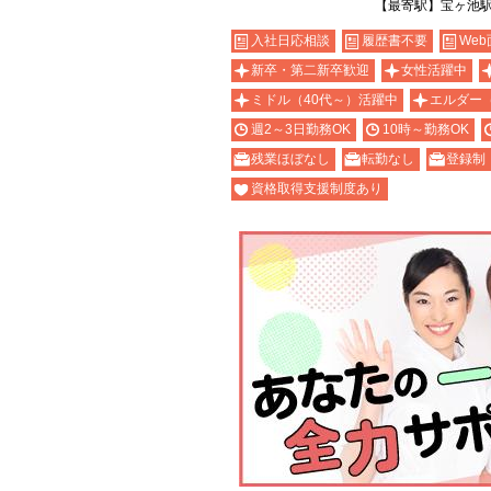
【最寄駅】宝ヶ池
入社日応相談
履歴書不要
Web
新卒・第二新卒歓迎
女性活躍中
ミドル（40代～）活躍中
エルダー
週2～3日勤務OK
10時～勤務OK
残業ほぼなし
転勤なし
登録制
資格取得支援制度あり