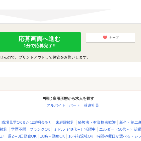
応募画面へ進む
キープ
1分で応募完了!!
せんので、プリントアウトして保管をお願いします。
同じ雇用形態から求人を探す
アルバイト
パート
派遣社員
職場見学OKまたは説明会あり
未経験歓迎
経験者・有資格者歓迎
新卒・第二
歓迎
学歴不問
ブランクOK
ミドル（40代～）活躍中
エルダー（50代～）活
払い
週2～3日勤務OK
10時～勤務OK
16時前退社OK
時間や曜日が選べる・シ