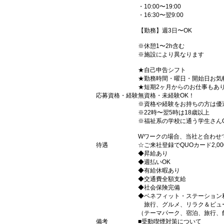
・10:00〜19:00
・16:30〜翌9:00
【勤務】週3日〜OK
※休憩1〜2h含む
※施設により異なります
★自己申告シフト
★勤務時間・曜日・開始日お気
★短期2ヶ月からのお仕事もあ
応募資格・経験
無資格・未経験OK！
※資格や経験をお持ちの方は優
※22時〜翌5時は18歳以上
※福祉系の学校に通う学生さん
Wワークの場合、当社と合わせ
待遇
☆ご来社登録でQUOカード2,
◆昇給あり
◆週払いOK
◆有給休暇あり
◆交通費全額支給
◆社会保険完備
◆ベネフィット・ステーション
旅行、グルメ、リラク＆ビュ
（テーマパーク、宿泊、旅行、
備考
■受動喫煙対策について