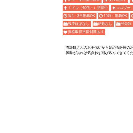
ミドル（40代～）活躍中
エルダー
週2～3日勤務OK
10時～勤務OK
残業ほぼなし
転勤なし
登録制
資格取得支援制度あり
看護師さんのお手伝いから始める医療の
興味があれば気負わず飛び込んできてく