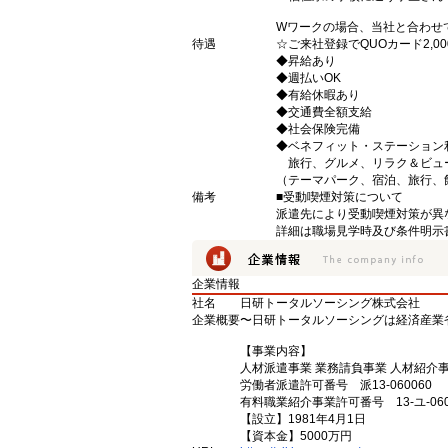
Wワークの場合、当社と合わせ
待遇
☆ご来社登録でQUOカード2,
◆昇給あり
◆週払いOK
◆有給休暇あり
◆交通費全額支給
◆社会保険完備
◆ベネフィット・ステーション
旅行、グルメ、リラク＆ビュ
（テーマパーク、宿泊、旅行、
備考
■受動喫煙対策について
派遣先により受動喫煙対策が異
詳細は職場見学時及び条件明示
企業情報
社名
日研トータルソーシング株式会社
企業概要
〜日研トータルソーシングは経済産業
【事業内容】
人材派遣事業 業務請負事業 人材紹介
労働者派遣許可番号 派13-060060
有料職業紹介事業許可番号 13-ユ-060
【設立】1981年4月1日
【資本金】5000万円