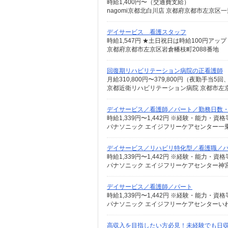
時給1,400円〜（交通費支給）
nagomi京都北白川店 京都府京都市左京区一
デイサービス 看護スタッフ
時給1,547円 ★土日祝日は時給100円アップ
京都府京都市左京区岩倉幡枝町2088番地
回復期リハビリテーション病院の正看護師
月給310,800円〜379,800円（夜勤手当
京都近衛リハビリテーション病院 京都市左
デイサービス／看護師／パート／勤務日数
パナソニック エイジフリーケアセンター一乗
デイサービス／リハビリ特化型／看護職／
パナソニック エイジフリーケアセンター神
デイサービス／看護師／パート
パナソニック エイジフリーケアセンターいわく
高収入を目指したい方必見！未経験でも日収