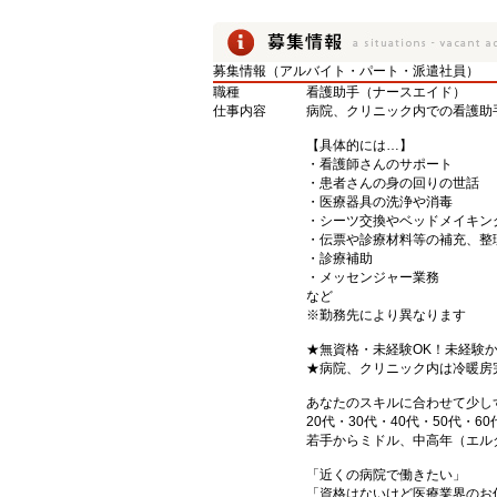
募集情報（アルバイト・パート・派遣社員）
職種
看護助手（ナースエイド）
仕事内容
病院、クリニック内での看護助
【具体的には…】
・看護師さんのサポート
・患者さんの身の回りの世話
・医療器具の洗浄や消毒
・シーツ交換やベッドメイキン
・伝票や診療材料等の補充、整
・診療補助
・メッセンジャー業務
など
※勤務先により異なります
★無資格・未経験OK！未経験
★病院、クリニック内は冷暖房
あなたのスキルに合わせて少し
20代・30代・40代・50代・60
若手からミドル、中高年（エル
「近くの病院で働きたい」
「資格はないけど医療業界のお