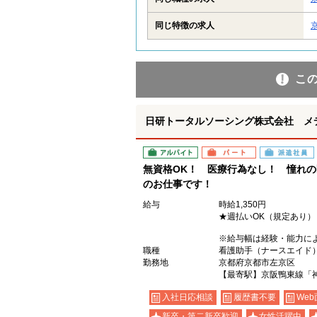
同じ特徴の求人
こ
日研トータルソーシング株式会社 メ
アルバイト
パート
派遣社員
無資格OK！ 医療行為なし！ 憧れ
のお仕事です！
給与
時給1,350円
★週払いOK（規定あり）
※給与幅は経験・能力に
職種
看護助手（ナースエイド
勤務地
京都府京都市左京区
【最寄駅】京阪鴨東線「
入社日応相談
履歴書不要
Web
新卒・第二新卒歓迎
女性活躍中