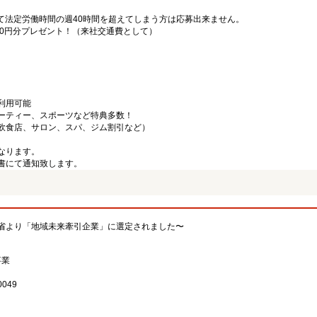
て法定労働時間の週40時間を超えてしまう方は応募出来ません。
000円分プレゼント！（来社交通費として）
利用可能
ーティー、スポーツなど特典多数！
飲食店、サロン、スパ、ジム割引など）
なります。
書にて通知致します。
省より「地域未来牽引企業」に選定されました〜
事業
049