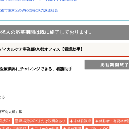
京都市左京区のWeb面接OKの派遣社員
の求人の応募期間は既に終了しております。
ディカルケア事業部/京都オフィス【看護助手】
の医療業界にチャレンジできる、看護助手
よる
）
神宮丸太町」駅
面接OK
職場見学OKまたは説明会あり
未経験歓迎
経験者・有資格者
主婦・主夫歓迎
フリーター歓迎
学歴不問
ブランクOK