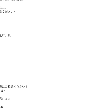
な…」
絡ください♪
太町」駅
軽にご相談ください！
ります！
遇します
OK