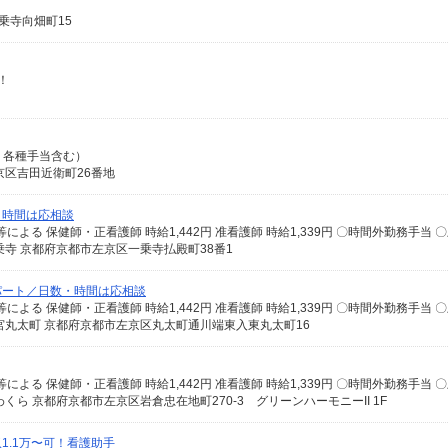
乗寺向畑町15
！
5回、各種手当含む）
京区吉田近衛町26番地
・時間は応相談
寺 京都府京都市左京区一乗寺払殿町38番1
パート／日数・時間は応相談
宮丸太町 京都府京都市左京区丸太町通川端東入東丸太町16
ら 京都府京都市左京区岩倉忠在地町270-3 グリーンハーモニーII 1F
1.1万〜可！看護助手