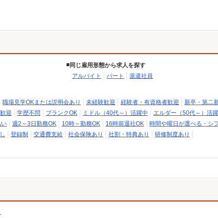
同じ雇用形態から求人を探す
アルバイト
パート
派遣社員
職場見学OKまたは説明会あり
未経験歓迎
経験者・有資格者歓迎
新卒・第二
歓迎
学歴不問
ブランクOK
ミドル（40代～）活躍中
エルダー（50代～）活
払い
週2～3日勤務OK
10時～勤務OK
16時前退社OK
時間や曜日が選べる・シ
し
登録制
交通費支給
社会保険あり
社割・特典あり
研修制度あり
）