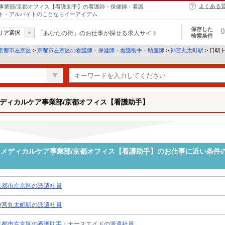
よくある
事業部/京都オフィス【看護助手】の看護師・保健師・看護
イト・アルバイトのことならイーアイデム
保存した
0
リア選択
「あなたの街」のお仕事が探せる求人サイト
検索条件
京都市左京区
>
京都市左京区の看護師・保健師・看護助手・助産師
>
神宮丸太町駅
> 日研
ディカルケア事業部/京都オフィス【看護助手】
メディカルケア事業部/京都オフィス【看護助手】のお仕事に近い条件
京都市左京区の派遣社員
神宮丸太町駅の派遣社員
京都市左京区の看護助手・ナースエイドの派遣社員