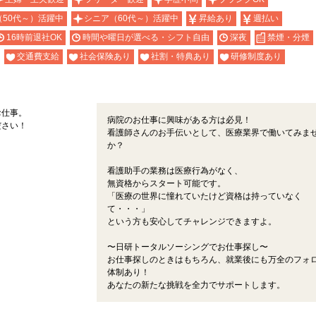
（50代～）活躍中
シニア（60代～）活躍中
昇給あり
週払い
16時前退社OK
時間や曜日が選べる・シフト自由
深夜
禁煙・分煙
交通費支給
社会保険あり
社割・特典あり
研修制度あり
お仕事。
病院のお仕事に興味がある方は必見！
ださい！
看護師さんのお手伝いとして、医療業界で働いてみま
か？
看護助手の業務は医療行為がなく、
無資格からスタート可能です。
「医療の世界に憧れていたけど資格は持っていなく
て・・・」
という方も安心してチャレンジできますよ。
〜日研トータルソーシングでお仕事探し〜
お仕事探しのときはもちろん、就業後にも万全のフォ
体制あり！
あなたの新たな挑戦を全力でサポートします。