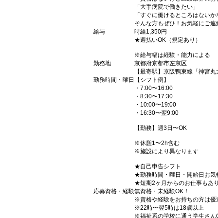
「大手病院で働きたい」
「すぐに働けるところはないか
そんな方もぜひ！お気軽にご連
給与
時給1,350円
★週払いOK（規定あり）
※給与幅は経験・能力による
勤務地
京都府京都市左京区
【最寄駅】京阪鴨東線「神宮丸
勤務時間・曜日
【シフト例】
・7:00〜16:00
・8:30〜17:30
・10:00〜19:00
・16:30〜翌9:00
【勤務】週3日〜OK
※休憩1〜2h含む
※施設により異なります
★自己申告シフト
★勤務時間・曜日・開始日お気
★短期2ヶ月からのお仕事もあ
応募資格・経験
無資格・未経験OK！
※資格や経験をお持ちの方は優
※22時〜翌5時は18歳以上
※福祉系の学校に通う学生さん