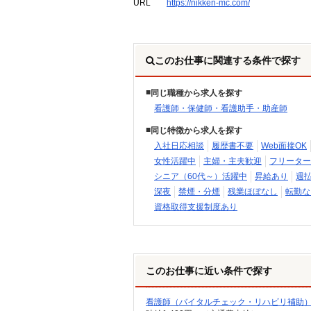
URL
https://nikken-mc.com/
このお仕事に関連する条件で探す
同じ職種から求人を探す
看護師・保健師・看護助手・助産師
同じ特徴から求人を探す
入社日応相談
履歴書不要
Web面接OK
女性活躍中
主婦・主夫歓迎
フリーター
シニア（60代～）活躍中
昇給あり
週
深夜
禁煙・分煙
残業ほぼなし
転勤な
資格取得支援制度あり
このお仕事に近い条件で探す
看護師（バイタルチェック・リハビリ補助