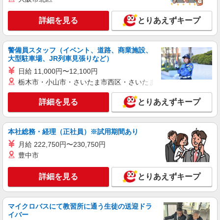
正社員
UTエージェント株式会社 AGT関西第一CU AGT北大阪エリア KM点野
詳細を見る
とりあえずキープ
CL 《JSJC1C》
検査・検品
時給：1,300円〜 月収例：216,000円（時給
警備員スタッフ（イベント、道路、商業施設、
×8H実働×20日稼働＋各種手当）
大型駐車場、JR列車見張りなど）
大阪府寝屋川市 勤務詳細：寝屋川市 通勤方
日給 11,000円〜12,100円
法：徒歩/自転車/バス/電車/バイク 最寄り駅：寝屋
栃木市・小山市・さいたま市西区・さいたま市岩槻区・久喜市・
川市駅からバイク13分 ※駐車場料金：2,000円/月
詳細を見る
キープ
詳細を見る
とりあえずキープ
派遣社員
パーソルフィールドスタッフ株式会社 西日本コーディネートセンタ
本社総務・経理（正社員）※試用期間あり
ー（K）
月給 222,750円〜230,750円
物流センター内のフォークリフト作業
豊中市
時給1,650円 【月収例】318,000円（月21日就
業・残業20時間の場合） ★交通費規定支給
詳細を見る
とりあえずキープ
大阪府寝屋川市
詳細を見る
キープ
マイクロバスにて教習所に通う生徒の送迎ドラ
イバー