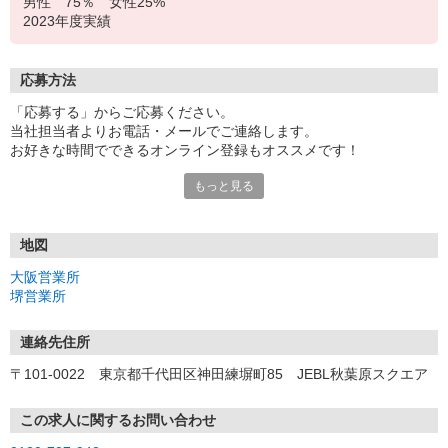
男性 75％ 女性25%
2023年度実績
応募方法
「応募する」からご応募ください。
当社担当者よりお電話・メールでご連絡します。
お好きな時間でできるオンライン登録もオススメです！
もっと見る
＜大阪営業所＞
〒530-0017 大阪府大阪市北区角田町8-1 大阪梅田ツインタワー
ズ・ノース 34F
地図
＜堺営業所＞
大阪営業所
〒590-0075 大阪府堺市堺区南花田口町2-3-20 三共堺東ビル 4F
堺営業所
連絡先住所
〒101-0022 東京都千代田区神田練塀町85 JEBL秋葉原スクエア
この求人に関するお問い合わせ