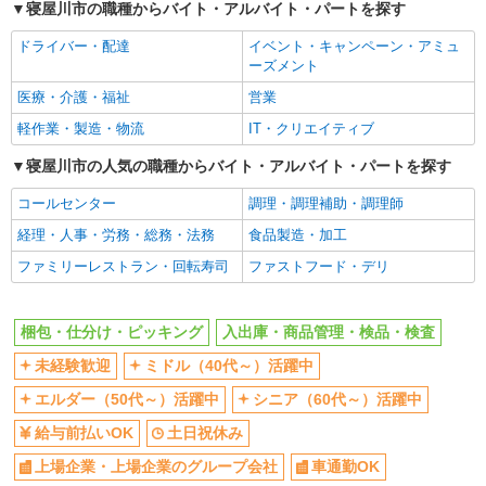
寝屋川市の職種からバイト・アルバイト・パートを探す
給与前払いOK
土日祝休み
ドライバー・配達
イベント・キャンペーン・アミュ
上場企業・上場企業のグループ会
車通勤OK
ーズメント
社
医療・介護・福祉
営業
バイク通勤OK
交通費支給
軽作業・製造・物流
IT・クリエイティブ
社会保険あり
寝屋川市の人気の職種からバイト・アルバイト・パートを探す
同じ職種から求人を探す
コールセンター
調理・調理補助・調理師
軽作業・製造・物流
経理・人事・労務・総務・法務
食品製造・加工
梱包・仕分け・ピッキング
入出庫・商品管理・検品・検査
ファミリーレストラン・回転寿司
ファストフード・デリ
同じ特徴から求人を探す
未経験歓迎
ミドル（40代～）活躍中
梱包・仕分け・ピッキング
入出庫・商品管理・検品・検査
土日祝休み
上場企業・上場企業のグループ会
未経験歓迎
ミドル（40代～）活躍中
社
エルダー（50代～）活躍中
シニア（60代～）活躍中
車通勤OK
交通費支給
社会保険あり
給与前払いOK
土日祝休み
上場企業・上場企業のグループ会社
車通勤OK