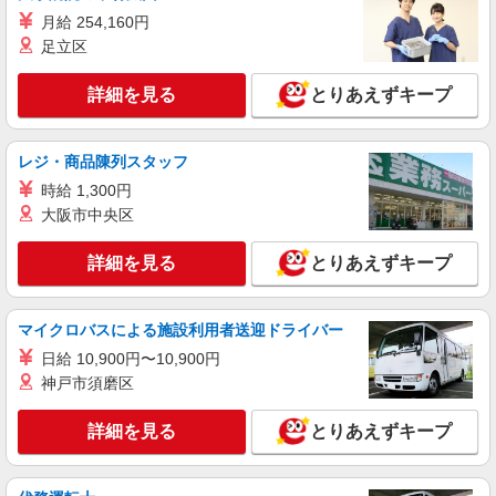
月給 254,160円
時給1,650円 【月収例】297,800円（月21日就
業・残業10時間の場合） ★交通費規定支給
足立区
大阪府寝屋川市
詳細を見る
とりあえずキープ
詳細を見る
キープ
レジ・商品陳列スタッフ
派遣社員
時給 1,300円
戦力エージェント株式会社
大阪市中央区
小物部品のピッキング、梱包作業
時給1300円＋交通費（規定あり） ☆日払い・
詳細を見る
とりあえずキープ
週払い可能です！ 【当社独自の手当↓】 世帯主
手当（3,000円〜）、家族手当（配偶者1万円、お
大阪府寝屋川市内
子様一人5,000円）あり
マイクロバスによる施設利用者送迎ドライバー
詳細を見る
キープ
日給 10,900円〜10,900円
神戸市須磨区
派遣社員
株式会社テクノ・サービス/お仕事No/0907986
詳細を見る
とりあえずキープ
車体の検収作業
時給1280円交通費全額支給
大阪府寝屋川市 ＊バイク通勤OK