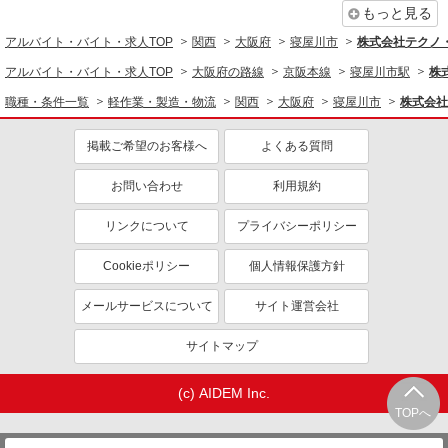
もっと見る
アルバイト・バイト・求人TOP
関西
大阪府
寝屋川市
株式会社テクノ
アルバイト・バイト・求人TOP
大阪府の路線
京阪本線
寝屋川市駅
株
職種・条件一覧
軽作業・製造・物流
関西
大阪府
寝屋川市
株式会社
掲載ご希望のお客様へ
よくある質問
お問い合わせ
利用規約
リンクについて
プライバシーポリシー
Cookieポリシー
個人情報保護方針
メールサービスについて
サイト運営会社
サイトマップ
(c) AIDEM Inc.
TOPへ