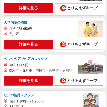
CL 《JZPB1C》
詳細を見る
とりあえずキープ
検査・バリ取り
月給：213,000円〜 月収例：280,000円(月給＋
各種手当)
大学病院の清掃
大阪府寝屋川市 勤務地：寝屋川市 通勤方法：
月給 273,650円
徒歩/車/自転車/バイク 最寄り駅：寝屋川市駅から
品川区
車11分・自転車11分 ※構内の駐車場利用
OK（2,000円/月）
詳細を見る
キープ
詳細を見る
とりあえずキープ
紹介予定派遣
UTエージェント株式会社 AGT関西第一CU AGT北大阪エリア KM点野
ベルク各店での店内スタッフ
CL 《Jbrw1C》
時給 1,065円
部品検査・校正・PC操作
古河市・佐野市・前橋市・高崎市・伊勢崎市・太田市・館林市・
月給：213,000円〜 月収例：263,000円(月給＋
各種手当)
詳細を見る
とりあえずキープ
大阪府寝屋川市 勤務詳細：寝屋川市 通勤方
法：徒歩/車/自転車/バイク 最寄り駅：寝屋川市駅
から車11分 ※構内駐車場利用可・空き状況確認要
ビルの清掃スタッフ
（2,000円/月）
詳細を見る
キープ
時給 1,200円〜1,200円
大阪市北区