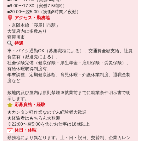
■9:00〜17:30（実働7.5時間）
■20:00〜翌5:00（実働8時間／夜勤）
アクセス・勤務地
・京阪本線「寝屋川市駅」
大阪府内に多数あり
寝屋川市
待遇
車・バイク通勤OK（募集職種による）、交通費全額支給、社員
食堂有（派遣先による）、
社会保険完備（健康保険・厚生年金・雇用保険・労災保険）、
有給休暇取得制度有、
年末調整、定期健康診断、育児休暇・介護休業制度、退職金制
度など
敷地内及び屋内は原則禁煙※就業前までに就業条件明示書で明
示します。
応募資格・経験
★カンタン軽作業なので未経験者大歓迎
★経験者はもちろん大歓迎
※22:00〜翌5:00を含むお仕事は18歳以上
休日・休暇
勤務地により異なります。土・日・祝日、交替制、企業カレン