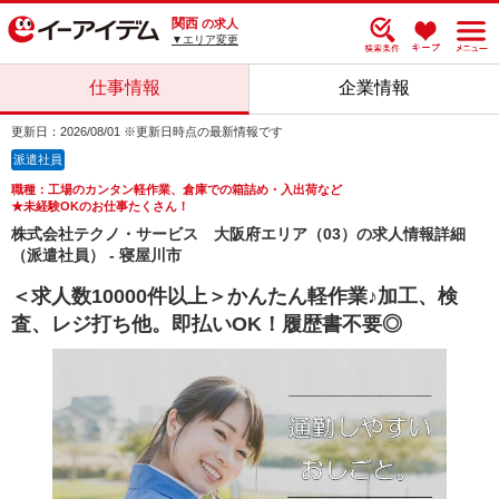
関西
の求人
▼エリア変更
仕事情報
企業情報
更新日：2026/08/01 ※更新日時点の最新情報です
派遣社員
職種：工場のカンタン軽作業、倉庫での箱詰め・入出荷など
★未経験OKのお仕事たくさん！
株式会社テクノ・サービス 大阪府エリア（03）の求人情報詳細
（派遣社員） - 寝屋川市
＜求人数10000件以上＞かんたん軽作業♪加工、検
査、レジ打ち他。即払いOK！履歴書不要◎