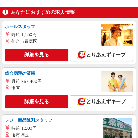
株式会社バイトレ（ADM820743）
【薬局】ドラッグストアアイテムの簡単な梱
あなたにおすすめの求人情報
包、仕分け業務
時給1308円
ホールスタッフ
大阪府寝屋川市
時給 1,150円
仙台市青葉区
詳細を見る
キープ
詳細を見る
とりあえずキープ
正社員
株式会社テクノ・サービス マニュファクチャリング【大阪府】
製造スタッフ（組立・加工・目視検査・機械操
総合病院の清掃
作など）
月給 257,400円
月給210000〜260000円（スキル・経験を考
港区
慮）
大阪府寝屋川市 （他にも大阪府内に多数あ
詳細を見る
とりあえずキープ
り） ※勤務地はご希望を考慮の上、ご自宅を中心
に通勤時間120分圏内のエリアとなります。（転勤
なし）
詳細を見る
キープ
レジ・商品陳列スタッフ
時給 1,180円
正社員
堺市堺区
UTエージェント株式会社 AGT関西第一CU AGT北大阪エリア KM点野