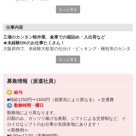
・倉庫内出荷
もっと見る
・ケア施設での配膳
・スーパーマーケットでの惣菜調理 など
≪性別問わずご活躍中！≫
仕事内容
一人ひとりのスキルや希望条件に応じてお仕事ご紹介します！
工場のカンタン軽作業、倉庫での箱詰め・入出荷など
車通勤・バイク通勤OKも多数あり！「交通費支給OK！」
★未経験OKのお仕事たくさん！
自宅から通いやすいお仕事お探しの方もぜひご登録下さい☆
大阪府内で、未経験大歓迎の仕分け・ピッキング・梱包等のカンタ
ン軽作業あります！
★即払いサービスあり
もっと見る
勤務実績に応じて給与の一部を給料日前にお支払いOK
お気軽に当社担当までお問い合わせください。（当社規定あり）
※原則月払いでの給与支払です。
募集情報（派遣社員）
＜あんしん資格取得制度＞
就業中の方にはフォークリフト・クレーン・玉掛け・溶接の資格
給与
取得を全力サポート！講習料・受験料を全額当社負担します。
■時給1250円〜1600円（就業先により異なる）＋交通費
勤務時間・曜日
勤務地により異なります。
日勤のみ、ガッツリ稼げる夜勤、シフトによる交替制など、イ
ロイロなシフトのお仕事が全国各地にあります！
≪勤務例≫
■8:00〜17:00（実働8時間）