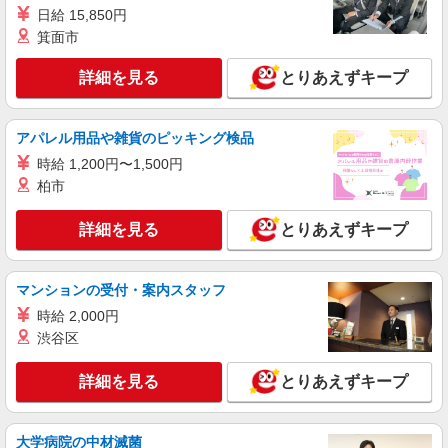
派遣社員
日給 15,850円
株式会社テクノ・サービス/お仕事No/0915129
箕面市
製品の梱包、検査業務
詳細を見る
とりあえずキープ
時給1400円交通費全額支給
大阪府寝屋川市
アパレル用品や雑貨のピッキング検品
詳細を見る
キープ
時給 1,200円〜1,500円
柏市
派遣社員
株式会社テクノ・サービス/お仕事No/0920387
詳細を見る
とりあえずキープ
検査作業など
時給1300円交通費全額支給
マンションの受付・案内スタッフ
大阪府寝屋川市 ＊バイク通勤OK
時給 2,000円
詳細を見る
渋谷区
キープ
詳細を見る
とりあえずキープ
派遣社員
パーソルフィールドスタッフ株式会社 西日本コーディネートセンタ
ー（K）
大学病院の中材滅菌
倉庫内作業