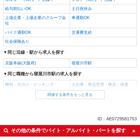
給与前払いOK
土日祝休み
上場企業・上場企業のグループ会
車通勤OK
社
バイク通勤OK
交通費支給
社会保険あり
同じ沿線・駅から求人を探す
京阪本線(大阪府)
寝屋川市駅
同じ職種から寝屋川市駅の求人を探す
梱包・仕分け・ピッキング
入出庫・商品管理・検品・検査
関連する条件をもっと見る
同じ雇用形態から寝屋川市駅の求人を探す
派遣社員
同じ特徴から寝屋川市駅の求人を探す
ID：AE0729581753
未経験歓迎
ミドル（40代～）活躍中
その他の条件でバイト・アルバイト・パートを探す
エルダー（50代～）活躍中
シニア（60代～）活躍中