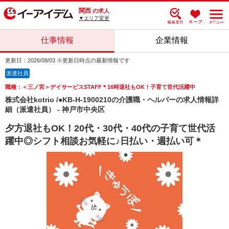
関西
の求人
▼エリア変更
仕事情報
企業情報
更新日：2026/08/03 ※更新日時点の最新情報です
派遣社員
職種：＜三ノ宮＞デイサービスSTAFF＊16時退社もOK！子育て世代活躍中
株式会社kotrio /●KB-H-1900210の介護職・ヘルパーの求人情報詳
細（派遣社員） - 神戸市中央区
夕方退社もOK！20代・30代・40代の子育て世代活
躍中◎シフト相談お気軽に♪日払い・週払い可＊