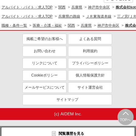
介護職・ヘルパー
アルバイト・バイト・求人TOP
関西
兵庫県
神戸市中央区
株式会社kotr
アルバイト・バイト・求人TOP
兵庫県の路線
ＪＲ東海道本線
三ノ宮(ＪＲ
同じ特徴から求人を探す
職種・条件一覧
医療・介護・福祉
関西
兵庫県
神戸市中央区
株式会社
未経験歓迎
ミドル（40代～）活躍中
ボーナス・賞与あり
車通勤OK
掲載ご希望のお客様へ
よくある質問
交通費支給
社会保険あり
お問い合わせ
利用規約
産休・育休取得実績あり
リンクについて
プライバシーポリシー
Cookieポリシー
個人情報保護方針
メールサービスについて
サイト運営会社
サイトマップ
(c) AIDEM Inc.
TOPへ
閲覧履歴を見る