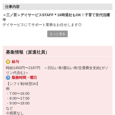
仕事内容
＜三ノ宮＞デイサービスSTAFF＊16時退社もOK！子育て世代活躍
中
デイサービスにてサポート業務をお任せします◎
笑い声の絶えない、楽しい雰囲気の職場です♪
もっと見る
＜お仕事内容＞
・食事や入浴等の介助、サポート
・レクリエーション企画、実施
募集情報（派遣社員）
・リハビリのサポート
・利用者さんとのコミュニケーション
給与
・送迎（できる方のみ）
時給1450円〜2187円 ＜日払い有/週払い有/交通費全支給(ガソ
など
リン代含む)＞
勤務時間・曜日
働く時間は日勤帯のみ！
プライベートとの両立らくらく◎
【シフト制/休憩1h】
16時・17時退社も可能♪
例
子育て世代活躍中です＊
・7:00〜16:00
・8:00〜17:00
・9:00〜18:00
など
※残業なし