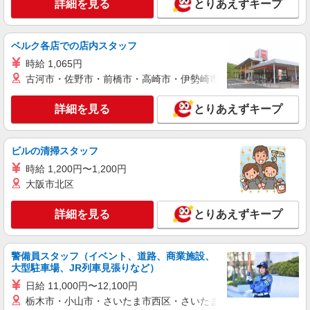
詳細を見る
とりあえずキープ
派遣社員
（株）ウィルオブ・ワークCW 神戸支店/ms280101
グループホームstaff
ベルク各店での店内スタッフ
時給1350円 ◆前払い・日払い・週払いOK
時給 1,065円
兵庫県神戸市中央区
古河市・佐野市・前橋市・高崎市・伊勢崎市・太田市・館林市・
詳細を見る
詳細を見る
とりあえずキープ
キープ
派遣社員
ビルの清掃スタッフ
株式会社kotrio /●KB-H-2020819
時給 1,200円〜1,200円
神戸三宮駅＊幅広い世代が活動中！サ高住のサ
ポートSTAFF
大阪市北区
時給1450円〜2187円 ＜日払い有/週払い有/交
通費全支給(ガソリン代含む)＞
詳細を見る
とりあえずキープ
神戸市中央区 マイカー通勤OK
警備員スタッフ（イベント、道路、商業施設、
詳細を見る
キープ
大型駐車場、JR列車見張りなど）
日給 11,000円〜12,100円
派遣社員
栃木市・小山市・さいたま市西区・さいたま市岩槻区・久喜市・
株式会社kotrio /●KB-H-1854568