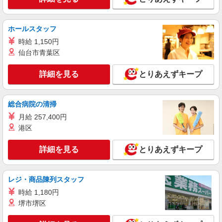
キープ
派遣社員
ホールスタッフ
株式会社kotrio /●KB-H-2020554
時給 1,150円
三ノ宮駅＊高級シニアマンションでのサポート
仙台市青葉区
職員＊.・：゜
時給1450円〜2187円 ＜日払い有/週払い有/交
詳細を見る
とりあえずキープ
通費全支給(ガソリン代含む)＞
神戸市中央区内に多数
総合病院の清掃
詳細を見る
キープ
月給 257,400円
港区
アルバイト
パート
訪問介護事業所 ソラストポートアイランド/2880000010-008
詳細を見る
とりあえずキープ
ホームヘルパー（訪問介護員）（役職なし）
時給1,125円〜2,180円（経験・能力等による）
＜給与補足＞資格取得期間中は時給1,125円。資格
レジ・商品陳列スタッフ
取得後は、生活援助:時給1,780円〜/身体介護:時給
兵庫県神戸市中央区港島中町4-1-1
2,180円〜。7:00〜8:00・18:00〜20:00は時給UP、
時給 1,180円
日曜日は時給UP
堺市堺区
詳細を見る
キープ