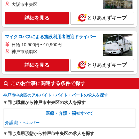
通費全支給(ガソリン代含む)＞
大阪市中央区
神戸市中央区 マイカー通勤OK
詳細を見る
とりあえずキープ
詳細を見る
キープ
マイクロバスによる施設利用者送迎ドライバー
派遣社員
日給 10,900円〜10,900円
（株）ウィルオブ・ワークCW 神戸支店/ms280101
神戸市須磨区
生活サポート
時給1350円 ◆前払い・日払い・週払いOK
詳細を見る
とりあえずキープ
兵庫県神戸市中央区
詳細を見る
キープ
このお仕事に関連する条件で探す
神戸市中央区のアルバイト・バイト・パートの求人を探す
同じ職種から神戸市中央区の求人を探す
医療・介護・福祉すべて
介護職・ヘルパー
同じ雇用形態から神戸市中央区の求人を探す