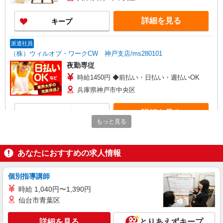
詳細を見る
キープ
派遣社員
（株）ウィルオブ・ワークCW 神戸支店/ms280101
夜勤専従
時給1450円 ◆前払い・日払い・週払いOK
兵庫県神戸市中央区
詳細を見る
キープ
もっと見る
派遣社員
株式会社kotrio /●KB-H-1856652
あなたにおすすめの求人情報
三ノ宮／4名急募！シニア向けマンション
STAFF＊身体負担少なめ
個別指導講師
時給1500円〜2125円 ＜日払い有/週払い有/交
通費全支給(ガソリン代含む)＞
時給 1,040円〜1,390円
仙台市青葉区
神戸市中央区 ★交通費全額支給
詳細を見る
とりあえずキープ
詳細を見る