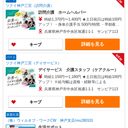
富田林市甲田一丁目3番地6 アプローズ富田林
ツクイ神戸三宮（訪問介護）
102号室 【在宅介護センター豊中】大阪府豊中市
訪問介護 ホームヘルパー
庄内西町二丁目15番地8 グランツ豊中 1階2号
時給1,370円〜1,400円 ★土日祝日は時給100円
室 【在宅介護センター八尾】大阪府八尾市若林町
アップ！ ・身体介護手当:500円/時間 ・早朝夜間
三丁目144番地2
深夜手当:300円/時間 （18:00〜翌07:59の時間
兵庫県神戸市中央区旭通1-1-1 サンピア113
帯） ・ICT手当:2,000円/月 ・深夜割増は別途支給
・ケア→ケアの移動時間も賃金（時給）を支給 ・
詳細を見る
キープ
特定事業所加算手当:60円/時間含む ※給与幅は資
格・経験等による
NEW
パート
ツクイ神戸三宮（デイサービス）
デイサービス 介護スタッフ（ケアクルー）
時給1,150円〜1,180円 ★土日祝日は時給100円
アップ！ ※給与幅は資格・経験等による
兵庫県神戸市中央区旭通1-1-1 サンピア113
詳細を見る
キープ
派遣社員
（株）ウィルオブ・ワークCW 神戸支店/ms280101
生活サポート