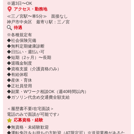
※週3日〜OK
アクセス・勤務地
≪三ノ宮駅〜車5分≫ 面接なし
神戸市中央区 最寄り駅：三ノ宮
待遇
※各種規定有
◆社会保険完備
◆無料定期健康診断
◆日払い・週払い可
◆短期（2ヶ月）〜長期
◆退職金制度
◆資格支援（介護資格のみ）
◆有給休暇
◆産休・育休
◆正社員登用
◆副業・Wワーク相談OK（週40時間以内）
◆ガソリン代含め交通費全額支給
＜履歴書不要/在宅面談＞
電話のみで面談が可能です♪
応募資格・経験
◆無資格・未経験歓迎
◆運転免許をお持ちの方歓迎（AT限定可）※送迎業務があるた