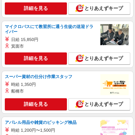
見守りメインでのんびり作業♪三ノ宮駅のシニ
詳細を見る
とりあえずキープ
アマンション
時給1500円〜2125円 ＜日払い有/週払い有/交
通費全支給(ガソリン代含む)＞
マイクロバスにて教習所に通う生徒の送迎ドラ
イバー
神戸市中央区内 最寄り駅：三ノ宮
日給 15,850円
詳細を見る
キープ
箕面市
詳細を見る
とりあえずキープ
派遣社員
株式会社kotrio /●KB-H-2020543
神戸三宮駅＊高級シニアマンションでのサポー
スーパー資材の仕分け作業スタッフ
ト職員＊.・：゜
時給 1,350円
時給1450円〜2187円 ＜日払い有/週払い有/交
通費全支給(ガソリン代含む)＞
船橋市
神戸市中央区 マイカー通勤OK
詳細を見る
とりあえずキープ
詳細を見る
キープ
アパレル用品や雑貨のピッキング検品
アルバイト
パート
時給 1,200円〜1,500円
訪問介護事業所 ソラストポートアイランド/2880000010-010