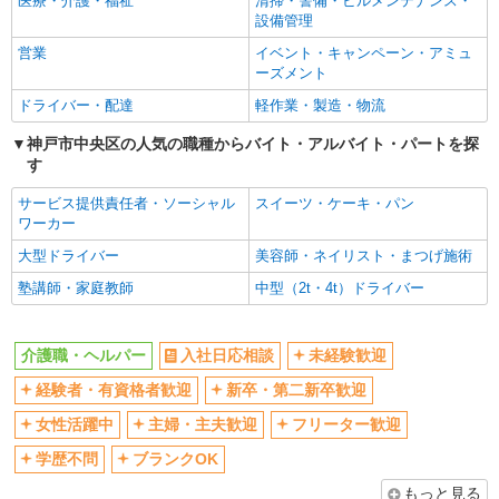
医療・介護・福祉
清掃・警備・ビルメンテナンス・
フリーター歓迎
学歴不問
設備管理
ブランクOK
ミドル（40代～）活躍中
営業
イベント・キャンペーン・アミュ
エルダー（50代～）活躍中
シニア（60代～）活躍中
ーズメント
高収入・高額
ボーナス・賞与あり
ドライバー・配達
軽作業・製造・物流
昇給あり
完全週休2日制
神戸市中央区の人気の職種からバイト・アルバイト・パートを探
す
フルタイム歓迎
禁煙・分煙
駅直結・駅チカ
車通勤OK
サービス提供責任者・ソーシャル
スイーツ・ケーキ・パン
ワーカー
バイク通勤OK
自転車通勤OK
大型ドライバー
美容師・ネイリスト・まつげ施術
残業少なめ（月20h未満）
交通費支給
塾講師・家庭教師
中型（2t・4t）ドライバー
社会保険あり
産休・育休取得実績あり
退職金・財形貯蓄制度あり
各種手当（家族・役職・インセン
ティブなど）あり
介護職・ヘルパー
入社日応相談
未経験歓迎
制服貸与
研修制度あり
経験者・有資格者歓迎
新卒・第二新卒歓迎
資格取得支援制度あり
女性活躍中
主婦・主夫歓迎
フリーター歓迎
同じ職種から求人を探す
学歴不問
ブランクOK
医療・介護・福祉
もっと見る