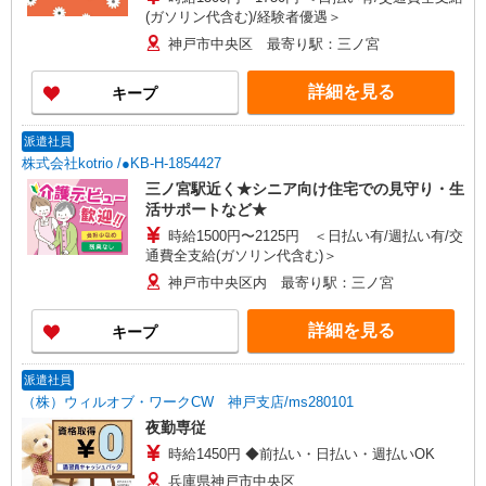
(ガソリン代含む)/経験者優遇＞
神戸市中央区 最寄り駅：三ノ宮
詳細を見る
キープ
派遣社員
株式会社kotrio /●KB-H-1854427
三ノ宮駅近く★シニア向け住宅での見守り・生
活サポートなど★
時給1500円〜2125円 ＜日払い有/週払い有/交
通費全支給(ガソリン代含む)＞
神戸市中央区内 最寄り駅：三ノ宮
詳細を見る
キープ
派遣社員
（株）ウィルオブ・ワークCW 神戸支店/ms280101
夜勤専従
時給1450円 ◆前払い・日払い・週払いOK
兵庫県神戸市中央区