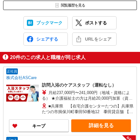
閲覧履歴を見る
ブックマーク
ポストする
シェアする
URLをシェア
20
件のこの求人と職種が同じ求人
正社員
株式会社ASCare
訪問入浴のケアスタッフ（運転なし）
月給237,000円〜241,000円（地域・資格によ
る） ★介護福祉士の方は月給20,000円加算（資格
手当） 別途交通費支給（30,000円上限／月） 別途
■兵庫県 【在宅介護センターたつの】兵庫県
残業手当（月平均残業時間15時間）残業代全額支
たつの市揖保川町黍田50番地12 黍田貸店舗 【在
給
宅介護センター神戸中央】兵庫県神戸市中央区琴
ノ緒町二丁目8番地18 KOEI IDA Bldg 101号室
詳細を見る
キープ
【在宅介護センターはりま】兵庫県加古川市加古
川町北在家2648番地 ロイヤルコーポ加古川103
NEW
号室 ■大阪府 【在宅介護センター富田林】大阪府
パート