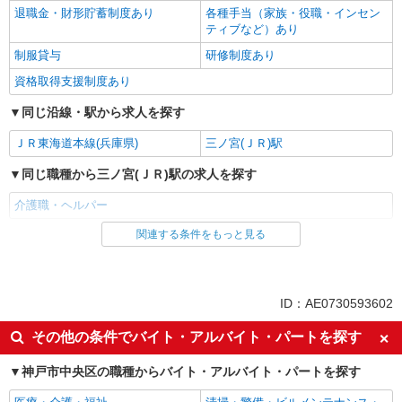
退職金・財形貯蓄制度あり
各種手当（家族・役職・インセン
ティブなど）あり
制服貸与
研修制度あり
資格取得支援制度あり
同じ沿線・駅から求人を探す
ＪＲ東海道本線(兵庫県)
三ノ宮(ＪＲ)駅
同じ職種から三ノ宮(ＪＲ)駅の求人を探す
介護職・ヘルパー
関連する条件をもっと見る
同じ雇用形態から三ノ宮(ＪＲ)駅の求人を探す
派遣社員
同じ特徴から三ノ宮(ＪＲ)駅の求人を探す
ID：AE0730593602
入社日応相談
未経験歓迎
その他の条件でバイト・アルバイト・パートを探す
経験者・有資格者歓迎
新卒・第二新卒歓迎
神戸市中央区の職種からバイト・アルバイト・パートを探す
女性活躍中
主婦・主夫歓迎