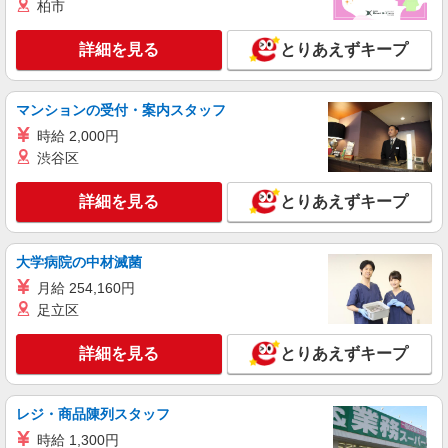
柏市
ホームヘルパー（訪問介護員）（身体専任）
時給2,180円〜2,640円（経験・能力等による）
詳細を見る
とりあえずキープ
＜給与補足＞★6:00〜8:00、18:00〜20:00時給
UP！ 時給2,509円〜 ★日曜日はさらにUP！ 時給
兵庫県神戸市中央区港島中町4-1-1
2,640円〜
マンションの受付・案内スタッフ
詳細を見る
キープ
時給 2,000円
渋谷区
派遣社員
（株）ウィルオブ・ワークCW 神戸支店/ms280101
詳細を見る
とりあえずキープ
高齢者向け住宅staff
時給1450円 ◆前払い・日払い・週払いOK
兵庫県神戸市中央区
大学病院の中材滅菌
月給 254,160円
詳細を見る
キープ
足立区
詳細を見る
とりあえずキープ
派遣社員
株式会社kotrio /●KB-H-1848774
【面接なし】日払いでお給料即GETのデイサ
レジ・商品陳列スタッフ
ービス＊神戸三宮駅
時給 1,300円
時給1550円〜2187円 ＜日払い有/週払い有/交