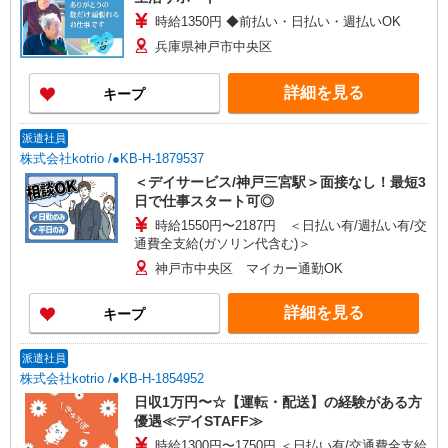
時給1350円 ◆前払い・日払い・週払いOK
兵庫県神戸市中央区
詳細を見る
キープ
派遣社員
株式会社kotrio /●KB-H-1879537
＜デイサービス/神戸三宮駅＞面接なし！最短3
日で仕事スタート可◎
時給1550円〜2187円 ＜日払い有/週払い有/交
通費全支給(ガソリン代含む)＞
神戸市中央区 マイカー通勤OK
詳細を見る
キープ
派遣社員
株式会社kotrio /●KB-H-1854952
日収1万円〜☆【運転・配送】の経験がある方
優遇≪デイSTAFF≫
時給1300円〜1750円 ＜日払い有/交通費全支給