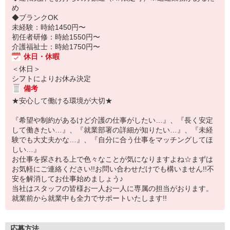
め
◆ブランクOK
未経験：時給1450円〜
初任者研修：時給1550円〜
介護福祉士：時給1750円〜
休日・休暇
＜休日＞
シフトによりお休み決定
備考
★安心して働ける環境が大切★
『希望や制約があるけど介護の仕事がしたい…』、『長く安定
して働きたい…』、『就業部署の詳細が知りたい…』、『未経
験でも大丈夫かな…』、『自分に合う仕事をマッチングしてほ
しい…』
お仕事を探される上で色々なことが気になりますよね☆まずは
お気軽にご連絡ください!!お問い合わせだけでも構いません!!不
安を解消してお仕事始めましょう♪
当社はスタッフの皆様お一人お一人に専属の担当がおります。
就業前から就業中も全力でサポートいたします!!
応募方法