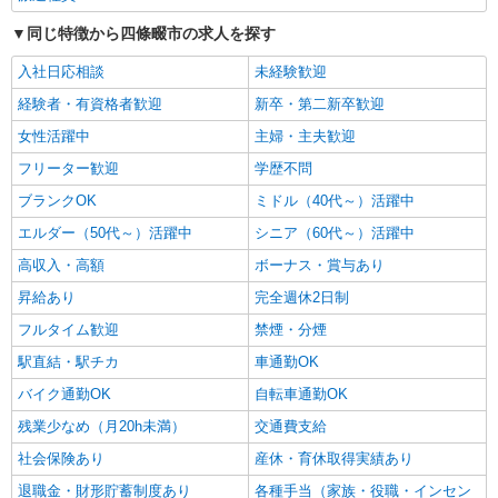
通費全支給(ガソリン代含む)＞
同じ特徴から四條畷市の求人を探す
四條畷市 交通費全額支給
入社日応相談
未経験歓迎
詳細を見る
キープ
経験者・有資格者歓迎
新卒・第二新卒歓迎
女性活躍中
主婦・主夫歓迎
NEW
派遣社員
フリーター歓迎
学歴不問
株式会社kotrio /●KT-H-1990635
＜四条畷＞小さなデイサービスSTAFF募集≪
ブランクOK
ミドル（40代～）活躍中
週3勤務≫≪夕方退社≫
エルダー（50代～）活躍中
シニア（60代～）活躍中
時給1600円〜2250円 ＜日払い有/週払い有/交
通費全支給(ガソリン代含む)＞
高収入・高額
ボーナス・賞与あり
四條畷市 交通費全額支給
昇給あり
完全週休2日制
フルタイム歓迎
禁煙・分煙
詳細を見る
キープ
駅直結・駅チカ
車通勤OK
NEW
派遣社員
バイク通勤OK
自転車通勤OK
株式会社kotrio /●KT-H-1991795
残業少なめ（月20h未満）
交通費支給
四条畷駅｜サ高住STAFF＊落ち着いた雰囲気
社会保険あり
産休・育休取得実績あり
でゆったりお仕事♪
時給1600円〜2250円 ＜日払い有/週払い有/交
退職金・財形貯蓄制度あり
各種手当（家族・役職・インセン