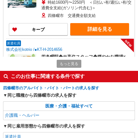
時給1600円〜2250円 ＜日払い有/週払い有/交
通費全支給(ガソリン代含む)＞
四條畷市 交通費全額支給
詳細を見る
キープ
NEW
派遣社員
株式会社kotrio /●KT-H-2014656
四条畷駅◆サ高住スタッフ◆穏やかな職場×
週3〜×残業なし
もっと見る
時給1600円〜2250円 ＜日払い有/週払い有/交
通費全支給(ガソリン代含む)＞
このお仕事に関連する条件で探す
四條畷市 交通費全額支給
四條畷市のアルバイト・バイト・パートの求人を探す
同じ職種から四條畷市の求人を探す
詳細を見る
キープ
医療・介護・福祉すべて
NEW
派遣社員
介護職・ヘルパー
株式会社kotrio /●KT-H-2013592
四条畷駅チカ★グループホームで夜勤専従★
同じ雇用形態から四條畷市の求人を探す
日払いOK★履歴書不要
派遣社員
時給1600円〜2250円 ＜日払い有/週払い有/交