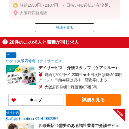
時給1550円〜2187円 ＜日払い有/週払い有/交通費
全支給(ガソリン代含む)＞
大阪府四條畷市
詳細を見る
ID：AE0610054464
20
件のこの求人と職種が同じ求人
掲載期間終了
パート
ツクイ大阪四條畷（デイサービス）
デイサービス 介護スタッフ（ケアクルー）
時給1,200円〜1,230円 ★土日祝日は時給100円
アップ！ ※給与幅は資格・経験等による
大阪府四條畷市雁屋西町5番3号
詳細を見る
キープ
NEW
派遣社員
株式会社kotrio /●KT-H-1992357
四条畷駅⇒需要のある福祉業界で介護デビュ