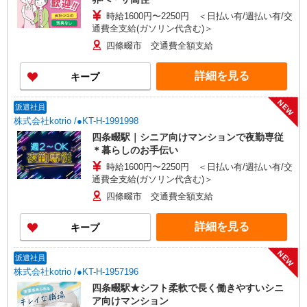
時給1600円〜2250円 ＜日払い有/週払い有/交
通費全支給(ガソリン代含む)＞
四條畷市 交通費全額支給
詳細を見る
キープ
NEW
派遣社員
株式会社kotrio /●KT-H-1991998
四条畷駅｜シニア向けマンションで夜勤専従
＊暮らしのお手伝い
時給1600円〜2250円 ＜日払い有/週払い有/交
通費全支給(ガソリン代含む)＞
四條畷市 交通費全額支給
詳細を見る
キープ
NEW
派遣社員
株式会社kotrio /●KT-H-1957196
四条畷駅★シフト柔軟で長く働きやすいシニ
ア向けマンション