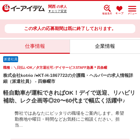
関西
の求人
▼エリア変更
この求人の応募期間は既に終了しております。
仕事情報
企業情報
派遣社員
職種：＼日払いOK／夕方退社可♪デイサービスSTAFF急募＊四条畷
株式会社kotrio /●KT-H-1867722の介護職・ヘルパーの求人情報詳
細（派遣社員） - 四條畷市
軽自動車が運転できればOK！デイで送迎、リハビリ
補助、レク企画等◎20〜60代まで幅広く活躍中♪
弊社ではあなたにピッタリの職場をご案内します。希望
勤務地や曜日・時間などお気軽にご相談ください。担
当...