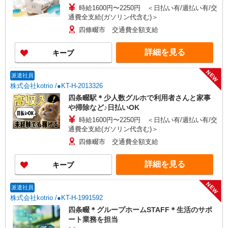
時給1600円〜2250円 ＜日払い有/週払い有/交
通費全支給(ガソリン代含む)＞
四條畷市 交通費全額支給
詳細を見る
キープ
NEW
派遣社員
株式会社kotrio /●KT-H-2013326
四条畷駅＊少人数グルホで利用者さんと家事
や掃除など♪日払いOK
時給1600円〜2250円 ＜日払い有/週払い有/交
通費全支給(ガソリン代含む)＞
四條畷市 交通費全額支給
詳細を見る
キープ
NEW
派遣社員
株式会社kotrio /●KT-H-1991592
四条畷＊グループホームSTAFF＊生活のサポ
ート業務を担当