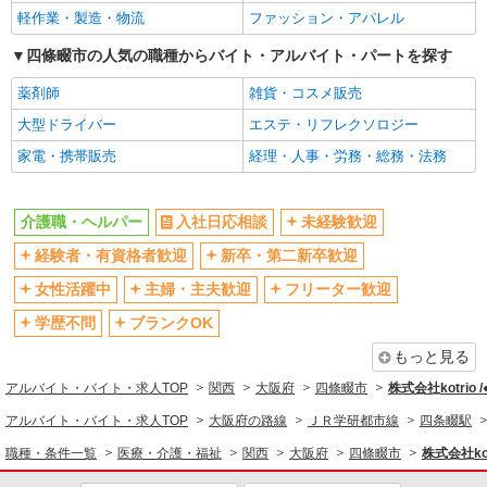
パナソニック エイジフリーケアセンター四條
ブランクOK
ミドル（40代～）活躍中
軽作業・製造・物流
ファッション・アパレル
畷忍ヶ丘 大阪府四條畷市岡山東4丁目1-33
エルダー（50代～）活躍中
シニア（60代～）活躍中
四條畷市の人気の職種からバイト・アルバイト・パートを探す
詳細を見る
キープ
高収入・高額
ボーナス・賞与あり
薬剤師
雑貨・コスメ販売
昇給あり
完全週休2日制
大型ドライバー
エステ・リフレクソロジー
パート
フルタイム歓迎
禁煙・分煙
パナソニック エイジフリーケアセンター四條畷忍ヶ丘
家電・携帯販売
経理・人事・労務・総務・法務
駅直結・駅チカ
デイサービス／介護職／パート
車通勤OK
時給1,231円〜1,295円 ※経験・能力・資格等
バイク通勤OK
自転車通勤OK
による 社会福祉士・介護福祉士 時給1,295円 その
介護職・ヘルパー
入社日応相談
未経験歓迎
残業少なめ（月20h未満）
交通費支給
他資格 時給1,231円 ※一律処遇改善加算含む 〇時
パナソニック エイジフリーケアセンター四條
経験者・有資格者歓迎
新卒・第二新卒歓迎
間外勤務手当 〇土日祝勤務手当 〇無事故無違反表
畷忍ヶ丘 大阪府四條畷市岡山東4丁目1-33
社会保険あり
産休・育休取得実績あり
彰金 〇年末年始勤務手当
女性活躍中
主婦・主夫歓迎
フリーター歓迎
退職金・財形貯蓄制度あり
各種手当（家族・役職・インセン
詳細を見る
キープ
ティブなど）あり
学歴不問
ブランクOK
制服貸与
研修制度あり
もっと見る
正社員
資格取得支援制度あり
サービス付高齢者向け住宅 エルダーガーデン四條畷/2780000020-025
アルバイト・バイト・求人TOP
関西
大阪府
四條畷市
株式会社kotrio 
介護職員（ヘルパー）（役職なし）
同じ職種から求人を探す
アルバイト・バイト・求人TOP
大阪府の路線
ＪＲ学研都市線
四条畷駅
月給224,405円〜234,930円（経験・能力等に
職種・条件一覧
医療・介護・福祉
関西
大阪府
四條畷市
株式会社kot
医療・介護・福祉
よる） ＜給与補足＞夜勤5回分（31,005〜31,530
円）含む。※夜勤1回あたり6,201〜6,306円（深夜
大阪府四條畷市中野3-6-12