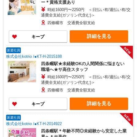
ー＊資格支援あり
時給1600円〜2250円 ＜日払い有/週払い有/交
通費全支給(ガソリン代含む)＞
四條畷市 交通費全額支給
詳細を見る
キープ
NEW
派遣社員
株式会社kotrio /●KT-H-2015188
四条畷駅★未経験OKの人間関係に悩まない
職場へ★サ高住スタッフ
時給1600円〜2250円 ＜日払い有/週払い有/交
通費全支給(ガソリン代含む)＞
四條畷市 交通費全額支給
詳細を見る
キープ
NEW
派遣社員
株式会社kotrio /●KT-H-2014922
四条畷駅＊年齢不問◎未経験から安定した業
界へ＊サ高住