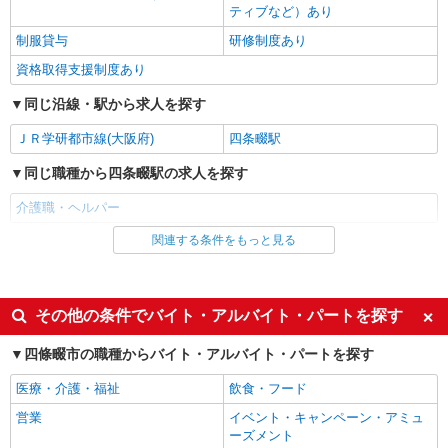
通費全支給(ガソリン代含む)＞
ティブなど）あり
四條畷市 交通費全額支給
制服貸与
研修制度あり
資格取得支援制度あり
詳細を見る
キープ
同じ沿線・駅から求人を探す
NEW
派遣社員
ＪＲ学研都市線(大阪府)
四条畷駅
株式会社kotrio /●KT-H-1955364
四条畷駅｜日払いOK！日収1.2万円超え×サ
同じ職種から四条畷駅の求人を探す
高住スタッフ！
介護職・ヘルパー
時給1600円〜2250円 ＜日払い有/週払い有/交
通費全支給(ガソリン代含む)＞
関連する条件をもっと見る
同じ雇用形態から四条畷駅の求人を探す
四條畷市 交通費全額支給
派遣社員
詳細を見る
キープ
同じ特徴から四条畷駅の求人を探す
その他の条件でバイト・アルバイト・パートを探す
入社日応相談
パート
未経験歓迎
四條畷市の職種からバイト・アルバイト・パートを探す
パナソニック エイジフリーケアセンター四條畷忍ヶ丘
経験者・有資格者歓迎
新卒・第二新卒歓迎
デイサービス／介護職／PMのみ
医療・介護・福祉
飲食・フード
女性活躍中
主婦・主夫歓迎
時給1,231円〜1,295円 ※経験・能力・資格等
営業
イベント・キャンペーン・アミュ
による
フリーター歓迎
学歴不問
ーズメント