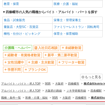
ブランクOK
ミドル（40代～）活躍中
教育・保育
医療・介護・福祉
派遣社員
株式会社kotrio /●KT-H-1991795
エルダー（50代～）活躍中
シニア（60代～）活躍中
四條畷市の人気の職種からバイト・アルバイト・パートを探す
四条畷駅｜サ高住STAFF＊落ち着いた雰囲気
高収入・高額
ボーナス・賞与あり
でゆったりお仕事♪
食品・試食販売
栄養士・管理栄養士
昇給あり
完全週休2日制
時給1600円〜2250円 ＜日払い有/週払い有/交
量販店・大型SC・百貨店
ファミリーレストラン・回転寿司
通費全支給(ガソリン代含む)＞
フルタイム歓迎
禁煙・分煙
梱包・仕分け・ピッキング
保育士・保育補助
四條畷市 交通費全額支給
駅直結・駅チカ
車通勤OK
バイク通勤OK
自転車通勤OK
詳細を見る
キープ
介護職・ヘルパー
入社日応相談
未経験歓迎
残業少なめ（月20h未満）
交通費支給
経験者・有資格者歓迎
新卒・第二新卒歓迎
アルバイト
パート
社会保険あり
産休・育休取得実績あり
サービス付高齢者向け住宅 エルダーガーデン四條畷/2780000020-002
女性活躍中
主婦・主夫歓迎
フリーター歓迎
退職金・財形貯蓄制度あり
各種手当（家族・役職・インセン
介護職員（ヘルパー）（役職なし）
ティブなど）あり
学歴不問
ブランクOK
時給1,210円 ＜給与補足＞※深夜割増（22〜5
制服貸与
研修制度あり
時）、夜勤1手当（4,090円/回）
もっと見る
大阪府四條畷市中野3-6-12
資格取得支援制度あり
アルバイト・バイト・求人TOP
関西
大阪府
四條畷市
株式会社kotrio 
同じ職種から求人を探す
アルバイト・バイト・求人TOP
大阪府の路線
ＪＲ学研都市線
四条畷駅
詳細を見る
キープ
職種・条件一覧
医療・介護・福祉
関西
大阪府
四條畷市
株式会社kot
医療・介護・福祉
正社員