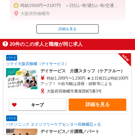
時給1550円〜2187円 ＜日払い有/週払い有/交通費
全支給(ガソリン代含む)＞
大阪府四條畷市
詳細を見る
ID：AE0610054515
20
件のこの求人と職種が同じ求人
掲載期間終了
NEW
パート
ツクイ大阪四條畷（デイサービス）
デイサービス 介護スタッフ（ケアクルー）
時給1,200円〜1,230円 ★土日祝日は時給100円
アップ！ ※給与幅は資格・経験等による
大阪府四條畷市雁屋西町5番3号
詳細を見る
キープ
パート
パナソニック エイジフリーケアセンター四條畷忍ヶ丘
デイサービス／介護職／パート