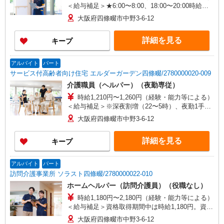
＜給与補足＞★6:00〜8:00、18:00〜20:00時給
UP！ 時給2,509円〜 ★日曜日はさらにUP！ 時給
大阪府四條畷市中野3-6-12
2,640円〜
詳細を見る
キープ
アルバイト
パート
サービス付高齢者向け住宅 エルダーガーデン四條畷/2780000020-009
介護職員（ヘルパー）（夜勤専従）
時給1,210円〜1,260円（経験・能力等による）
＜給与補足＞※深夜割増（22〜5時）、夜勤1手当
（4,090円/回）
大阪府四條畷市中野3-6-12
詳細を見る
キープ
アルバイト
パート
訪問介護事業所 ソラスト四條畷/2780000022-010
ホームヘルパー（訪問介護員）（役職なし）
時給1,180円〜2,180円（経験・能力等による）
＜給与補足＞資格取得期間中は時給1,180円。資格
取得後は、生活援助:時給1,780円〜/身体介護:時給
大阪府四條畷市中野3-6-12