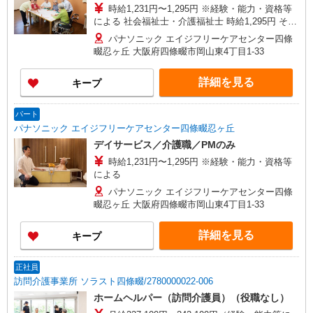
時給1,231円〜1,295円 ※経験・能力・資格等
による 社会福祉士・介護福祉士 時給1,295円 その
他資格 時給1,231円 ※一律処遇改善加算含む 〇時
パナソニック エイジフリーケアセンター四條
間外勤務手当 〇土日祝勤務手当 〇無事故無違反表
畷忍ヶ丘 大阪府四條畷市岡山東4丁目1-33
彰金 〇年末年始勤務手当
詳細を見る
キープ
パート
パナソニック エイジフリーケアセンター四條畷忍ヶ丘
デイサービス／介護職／PMのみ
時給1,231円〜1,295円 ※経験・能力・資格等
による
パナソニック エイジフリーケアセンター四條
畷忍ヶ丘 大阪府四條畷市岡山東4丁目1-33
詳細を見る
キープ
正社員
訪問介護事業所 ソラスト四條畷/2780000022-006
ホームヘルパー（訪問介護員）（役職なし）