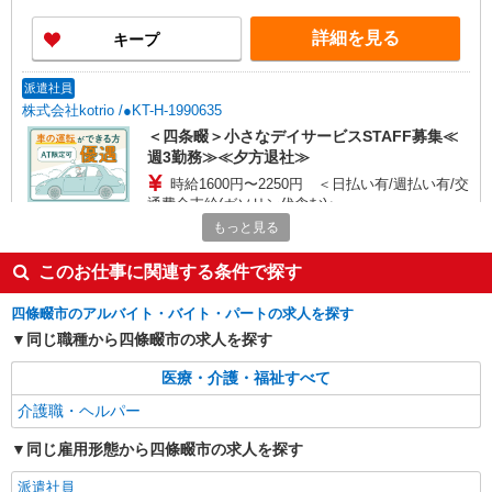
2,180円〜。7:00〜8:00・18:00〜20:00は時給UP、
日曜日は時給UP
詳細を見る
キープ
派遣社員
株式会社kotrio /●KT-H-1990635
＜四条畷＞小さなデイサービスSTAFF募集≪
週3勤務≫≪夕方退社≫
時給1600円〜2250円 ＜日払い有/週払い有/交
通費全支給(ガソリン代含む)＞
もっと見る
四條畷市 交通費全額支給
このお仕事に関連する条件で探す
詳細を見る
キープ
四條畷市のアルバイト・バイト・パートの求人を探す
正社員
同じ職種から四條畷市の求人を探す
サービス付高齢者向け住宅 エルダーガーデン四條畷/2780000020-026
介護職員（ヘルパー）（介護主任）
医療・介護・福祉すべて
月給258,725円 ＜給与補足＞夜勤5回分
介護職・ヘルパー
（31,810円）含む。※夜勤1回あたり6,365円（深
夜割増＋夜勤手当）
同じ雇用形態から四條畷市の求人を探す
大阪府四條畷市中野3-6-12
派遣社員