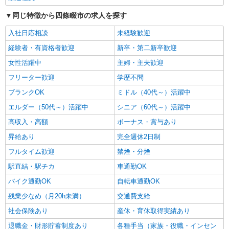
詳細を見る
キープ
同じ特徴から四條畷市の求人を探す
派遣社員
入社日応相談
未経験歓迎
株式会社kotrio /●KT-H-1957196
経験者・有資格者歓迎
新卒・第二新卒歓迎
四条畷駅★シフト柔軟で長く働きやすいシニア
向けマンション
女性活躍中
主婦・主夫歓迎
時給1600円〜2250円 ＜日払い有/週払い有/交
フリーター歓迎
学歴不問
通費全支給(ガソリン代含む)＞
ブランクOK
ミドル（40代～）活躍中
四條畷市 交通費全額支給
エルダー（50代～）活躍中
シニア（60代～）活躍中
詳細を見る
キープ
高収入・高額
ボーナス・賞与あり
昇給あり
完全週休2日制
派遣社員
株式会社kotrio /●KT-H-2015188
フルタイム歓迎
禁煙・分煙
四条畷駅★未経験OKの人間関係に悩まない職
駅直結・駅チカ
車通勤OK
場へ★サ高住スタッフ
バイク通勤OK
自転車通勤OK
時給1600円〜2250円 ＜日払い有/週払い有/交
通費全支給(ガソリン代含む)＞
残業少なめ（月20h未満）
交通費支給
四條畷市 交通費全額支給
社会保険あり
産休・育休取得実績あり
退職金・財形貯蓄制度あり
各種手当（家族・役職・インセン
詳細を見る