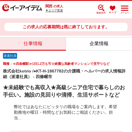
関西
の求人
▼エリア変更
この求人の応募期間は既に終了しております。
仕事情報
企業情報
派遣社員
職種：≪四条畷駅≫1日1.2万も可☆綺麗な高齢者マンションで見守りなど
株式会社kotrio /●KT-H-1867782の介護職・ヘルパーの求人情報詳
細（派遣社員） - 四條畷市
★未経験でも高収入★高級シニア住宅で暮らしのお
手伝い。施設の見回りや清掃、生活サポートなど
弊社ではあなたにピッタリの職場をご案内します。希望
勤務地や曜日・時間などお気軽にご相談ください。担
当...