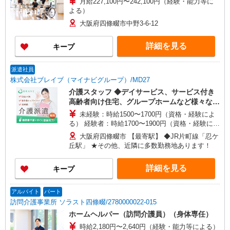
月給227,100円〜242,100円（経験・能力等に
よる）
大阪府四條畷市中野3-6-12
詳細を見る
キープ
派遣社員
株式会社ブレイブ（マイナビグループ）/MD27
介護スタッフ ◆デイサービス、サービス付き
高齢者向け住宅、グループホームなど様々な勤
務先から選べます。
未経験：時給1500〜1700円（資格・経験によ
る） 経験者：時給1700〜1900円（資格・経験によ
る） ◎月収例 時給1900円×1日8時間×22日（週5
大阪府四條畷市 【最寄駅】 ◆JR片町線「忍ケ
日）＝33万4400円 ◆昇給あり ◆支払い方法 ※日
丘駅」 ★その他、近隣に多数勤務地あります！
払い/週払い/月払い対応も可能です。詳しくは面談
時にご相談ください。 ◆交通費：別途全額支給 ※
詳細を見る
キープ
当社規定あり
アルバイト
パート
訪問介護事業所 ソラスト四條畷/2780000022-015
ホームヘルパー（訪問介護員）（身体専任）
時給2,180円〜2,640円（経験・能力等による）