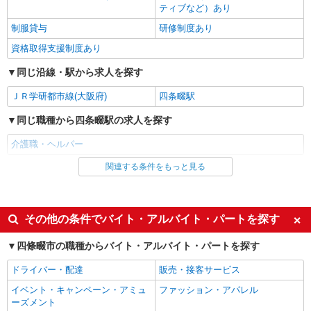
キープ
ティブなど）あり
制服貸与
研修制度あり
正社員
サービス付高齢者向け住宅 エルダーガーデン四條畷/2780000020-011
資格取得支援制度あり
介護職員（ヘルパー）（夜勤専従）
同じ沿線・駅から求人を探す
月給255,410円〜272,020円（経験・能力等に
よる） ＜給与補足＞夜勤10回分（62,010〜63,620
ＪＲ学研都市線(大阪府)
四条畷駅
円）含む。※夜勤1回あたり6,201〜6,362円（深夜
大阪府四條畷市中野3-6-12
割増＋夜勤1手当）
同じ職種から四条畷駅の求人を探す
詳細を見る
キープ
介護職・ヘルパー
関連する条件をもっと見る
同じ雇用形態から四条畷駅の求人を探す
派遣社員
株式会社kotrio /●KT-H-1991592
派遣社員
四条畷＊グループホームSTAFF＊生活のサポ
ート業務を担当
同じ特徴から四条畷駅の求人を探す
その他の条件でバイト・アルバイト・パートを探す
時給1600円〜2250円 ＜日払い有/週払い有/交
入社日応相談
未経験歓迎
通費全支給(ガソリン代含む)＞
四條畷市の職種からバイト・アルバイト・パートを探す
経験者・有資格者歓迎
新卒・第二新卒歓迎
四條畷市 交通費全額支給
ドライバー・配達
販売・接客サービス
女性活躍中
主婦・主夫歓迎
イベント・キャンペーン・アミュ
ファッション・アパレル
詳細を見る
キープ
フリーター歓迎
学歴不問
ーズメント