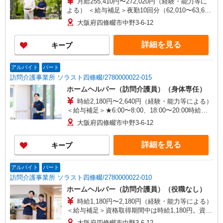
月給255,410円〜272,020円（経験・能力等に
よる） ＜給与補足＞夜勤10回分（62,010〜63,620
円）含む。※夜勤1回あたり6,201〜6,362円（深夜
大阪府四條畷市中野3-6-12
割増＋夜勤1手当）
詳細を見る
キープ
アルバイト
パート
訪問介護事業所 ソラスト四條畷/2780000022-015
ホームヘルパー（訪問介護員）（身体専任）
時給2,180円〜2,640円（経験・能力等による）
＜給与補足＞★6:00〜8:00、18:00〜20:00時給
UP！ 時給2,509円〜 ★日曜日はさらにUP！ 時給
大阪府四條畷市中野3-6-12
2,640円〜
詳細を見る
キープ
アルバイト
パート
訪問介護事業所 ソラスト四條畷/2780000022-010
ホームヘルパー（訪問介護員）（役職なし）
時給1,180円〜2,180円（経験・能力等による）
＜給与補足＞資格取得期間中は時給1,180円。資格
取得後は、生活援助:時給1,780円〜/身体介護:時給
大阪府四條畷市中野3-6-12