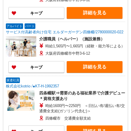
2,180円〜。7:00〜8:00・18:00〜20:00は時給UP、
日曜日は時給UP
詳細を見る
キープ
アルバイト
パート
サービス付高齢者向け住宅 エルダーガーデン四條畷/2780000020-022
介護職員（ヘルパー）（施設兼務）
時給1,565円〜1,665円（経験・能力等による）
大阪府四條畷市中野3-6-12
詳細を見る
キープ
派遣社員
株式会社kotrio /●KT-H-1992357
四条畷駅⇒需要のある福祉業界で介護デビュー
＊資格支援あり
時給1600円〜2250円 ＜日払い有/週払い有/交
通費全支給(ガソリン代含む)＞
四條畷市 交通費全額支給