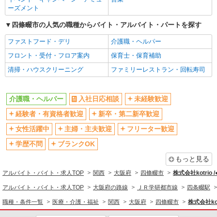
介護職員（ヘルパー）（役職なし）
ブランクOK
ミドル（40代～）活躍中
ーズメント
時給1,210円 ＜給与補足＞※深夜割増（22〜5
エルダー（50代～）活躍中
シニア（60代～）活躍中
四條畷市の人気の職種からバイト・アルバイト・パートを探す
時）、夜勤1手当（4,090円/回）
高収入・高額
ボーナス・賞与あり
大阪府四條畷市中野3-6-12
ファストフード・デリ
介護職・ヘルパー
昇給あり
完全週休2日制
フロント・受付・フロア案内
保育士・保育補助
詳細を見る
キープ
フルタイム歓迎
禁煙・分煙
清掃・ハウスクリーニング
ファミリーレストラン・回転寿司
駅直結・駅チカ
車通勤OK
派遣社員
バイク通勤OK
自転車通勤OK
株式会社kotrio /●KT-H-2014922
介護職・ヘルパー
入社日応相談
未経験歓迎
四条畷駅＊年齢不問◎未経験から安定した業界
残業少なめ（月20h未満）
交通費支給
へ＊サ高住
経験者・有資格者歓迎
新卒・第二新卒歓迎
社会保険あり
産休・育休取得実績あり
時給1600円〜2250円 ＜日払い有/週払い有/交
女性活躍中
主婦・主夫歓迎
フリーター歓迎
退職金・財形貯蓄制度あり
通費全支給(ガソリン代含む)＞
各種手当（家族・役職・インセン
ティブなど）あり
学歴不問
ブランクOK
四條畷市 交通費全額支給
制服貸与
研修制度あり
もっと見る
詳細を見る
キープ
資格取得支援制度あり
アルバイト・バイト・求人TOP
関西
大阪府
四條畷市
株式会社kotrio 
同じ職種から求人を探す
アルバイト・バイト・求人TOP
大阪府の路線
ＪＲ学研都市線
四条畷駅
派遣社員
株式会社kotrio /●KT-H-1991998
職種・条件一覧
医療・介護・福祉
関西
大阪府
四條畷市
株式会社kot
医療・介護・福祉
四条畷駅｜シニア向けマンションで夜勤専従＊