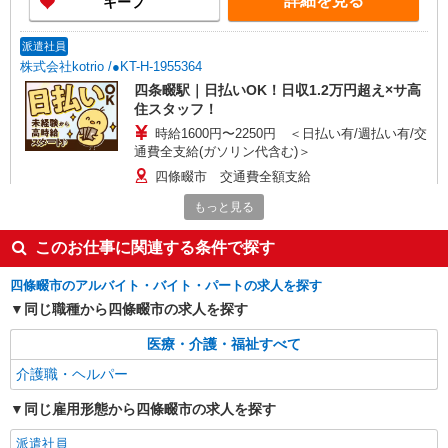
詳細を見る
キープ
派遣社員
株式会社kotrio /●KT-H-1955364
四条畷駅｜日払いOK！日収1.2万円超え×サ高
住スタッフ！
時給1600円〜2250円 ＜日払い有/週払い有/交
通費全支給(ガソリン代含む)＞
四條畷市 交通費全額支給
もっと見る
詳細を見る
キープ
このお仕事に関連する条件で探す
派遣社員
四條畷市のアルバイト・バイト・パートの求人を探す
株式会社kotrio /●KT-H-2013592
同じ職種から四條畷市の求人を探す
四条畷駅チカ★グループホームで夜勤専従★日
払いOK★履歴書不要
医療・介護・福祉すべて
時給1600円〜2250円 ＜日払い有/週払い有/交
通費全支給(ガソリン代含む)＞
介護職・ヘルパー
四條畷市 交通費全額支給
同じ雇用形態から四條畷市の求人を探す
詳細を見る
キープ
派遣社員