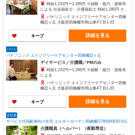
時給1,231円〜1,295円 ※経験・能力・資格等
による 社会福祉士・介護福祉士 時給1,295円 その
他資格 時給1,231円 ※一律処遇改善加算含む 〇時
パナソニック エイジフリーケアセンター四條
間外勤務手当 〇土日祝勤務手当 〇無事故無違反表
畷忍ヶ丘 大阪府四條畷市岡山東4丁目1-33
彰金 〇年末年始勤務手当
詳細を見る
キープ
パート
パナソニック エイジフリーケアセンター四條畷忍ヶ丘
デイサービス／介護職／PMのみ
時給1,231円〜1,295円 ※経験・能力・資格等
による
パナソニック エイジフリーケアセンター四條
畷忍ヶ丘 大阪府四條畷市岡山東4丁目1-33
詳細を見る
キープ
正社員
サービス付高齢者向け住宅 エルダーガーデン四條畷/2780000020-011
介護職員（ヘルパー）（夜勤専従）