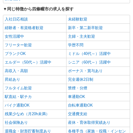
同じ特徴から四條畷市の求人を探す
派遣社員
株式会社kotrio /●KT-H-2013326
入社日応相談
未経験歓迎
四条畷駅＊少人数グルホで利用者さんと家事や
経験者・有資格者歓迎
新卒・第二新卒歓迎
掃除など♪日払いOK
女性活躍中
主婦・主夫歓迎
時給1600円〜2250円 ＜日払い有/週払い有/交
通費全支給(ガソリン代含む)＞
フリーター歓迎
学歴不問
四條畷市 交通費全額支給
ブランクOK
ミドル（40代～）活躍中
エルダー（50代～）活躍中
シニア（60代～）活躍中
詳細を見る
キープ
高収入・高額
ボーナス・賞与あり
正社員
昇給あり
完全週休2日制
サービス付高齢者向け住宅 エルダーガーデン四條畷/2780000020-018
フルタイム歓迎
禁煙・分煙
介護職員（ヘルパー）（施設兼務）
駅直結・駅チカ
車通勤OK
月給241,200円〜267,200円（経験・能力等に
よる）
バイク通勤OK
自転車通勤OK
大阪府四條畷市中野3-6-12
残業少なめ（月20h未満）
交通費支給
社会保険あり
産休・育休取得実績あり
詳細を見る
キープ
退職金・財形貯蓄制度あり
各種手当（家族・役職・インセン