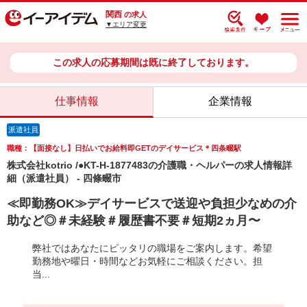
関西
の求人
▼エリア変更
この求人の応募期間は既に終了しております。
仕事情報
企業情報
派遣社員
職種：【面接なし】日払いでお給料即GETのデイサービス＊四条畷駅
株式会社kotrio /●KT-H-1877483の介護職・ヘルパーの求人情報詳
細（派遣社員） - 四條畷市
≪即勤務OK≫デイサービスで送迎や負担少なめの介
助など◎＃未経験＃履歴書不要＃短期2ヵ月〜
弊社ではあなたにピッタリの職場をご案内します。希望
勤務地や曜日・時間などお気軽にご相談ください。担
当...