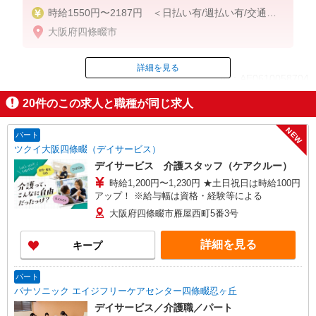
時給1550円〜2187円 ＜日払い有/週払い有/交通費
全支給(ガソリン代含む)＞
大阪府四條畷市
詳細を見る
ID：AE0610058704
20
件のこの求人と職種が同じ求人
掲載期間終了
NEW
パート
ツクイ大阪四條畷（デイサービス）
デイサービス 介護スタッフ（ケアクルー）
時給1,200円〜1,230円 ★土日祝日は時給100円
アップ！ ※給与幅は資格・経験等による
大阪府四條畷市雁屋西町5番3号
詳細を見る
キープ
パート
パナソニック エイジフリーケアセンター四條畷忍ヶ丘
デイサービス／介護職／パート