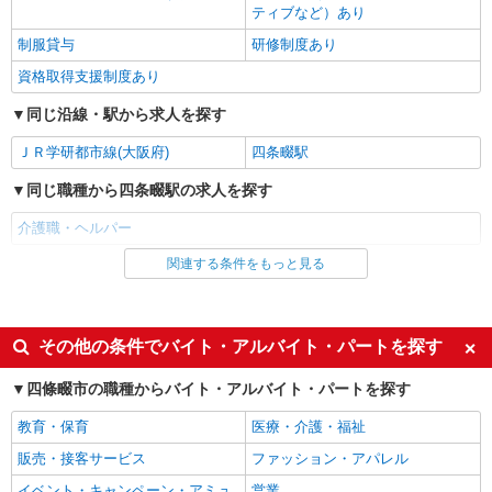
ティブなど）あり
アルバイト
パート
訪問介護事業所 ソラスト四條畷/2780000022-011
制服貸与
研修制度あり
ホームヘルパー（訪問介護員）（役職なし）
資格取得支援制度あり
時給1,350円〜1,400円（経験・能力等による）
同じ沿線・駅から求人を探す
大阪府四條畷市中野3-6-12
ＪＲ学研都市線(大阪府)
四条畷駅
詳細を見る
キープ
同じ職種から四条畷駅の求人を探す
派遣社員
介護職・ヘルパー
株式会社kotrio /●KT-H-1990635
＜四条畷＞小さなデイサービスSTAFF募集≪
関連する条件をもっと見る
同じ雇用形態から四条畷駅の求人を探す
週3勤務≫≪夕方退社≫
派遣社員
時給1600円〜2250円 ＜日払い有/週払い有/交
通費全支給(ガソリン代含む)＞
同じ特徴から四条畷駅の求人を探す
その他の条件でバイト・アルバイト・パートを探す
四條畷市 交通費全額支給
入社日応相談
未経験歓迎
四條畷市の職種からバイト・アルバイト・パートを探す
詳細を見る
キープ
経験者・有資格者歓迎
新卒・第二新卒歓迎
教育・保育
医療・介護・福祉
女性活躍中
主婦・主夫歓迎
販売・接客サービス
アルバイト
パート
ファッション・アパレル
フリーター歓迎
学歴不問
サービス付高齢者向け住宅 エルダーガーデン四條畷/2780000020-002
イベント・キャンペーン・アミュ
営業