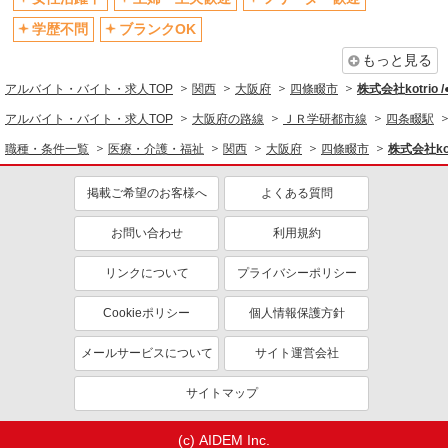
退職金・財形貯蓄制度あり
各種手当（家族・役職・インセン
ティブなど）あり
学歴不問
ブランクOK
制服貸与
研修制度あり
もっと見る
資格取得支援制度あり
アルバイト・バイト・求人TOP
関西
大阪府
四條畷市
株式会社kotrio 
同じ職種から求人を探す
アルバイト・バイト・求人TOP
大阪府の路線
ＪＲ学研都市線
四条畷駅
職種・条件一覧
医療・介護・福祉
関西
大阪府
四條畷市
株式会社kot
医療・介護・福祉
介護職・ヘルパー
掲載ご希望のお客様へ
よくある質問
同じ特徴から求人を探す
お問い合わせ
利用規約
未経験歓迎
ミドル（40代～）活躍中
リンクについて
プライバシーポリシー
ボーナス・賞与あり
車通勤OK
交通費支給
社会保険あり
Cookieポリシー
個人情報保護方針
産休・育休取得実績あり
メールサービスについて
サイト運営会社
サイトマップ
(c) AIDEM Inc.