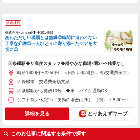
日はさらに時給UP（身体介護: 2,640円、生活援
助:2,240円）
詳細を見る
キープ
派遣社員
アルバイト
パート
株式会社kotrio /●KT-H-2014656
サービス付高齢者向け住宅 エルダーガーデン四條畷/2780000020-022
あわただしい現場とは無縁◎時間に追われない
介護職員（ヘルパー）（施設兼務）
丁寧な介護◎一人ひとりに寄り添ったケアを大
時給1,565円〜1,665円（経験・能力等による）
切に◎
大阪府四條畷市中野3-6-12
四条畷駅◆サ高住スタッフ◆穏やかな職場×週3〜×残業なし
詳細を見る
キープ
時給1600円〜2250円 ＜日払い有/週払い有/交通費全支給(ガ
四條畷市 交通費全額支給
派遣社員
四条畷駅から徒歩10分 ◆車・バイク通勤OK
株式会社ブレイブ（マイナビグループ）/MD27
介護スタッフ ◆デイサービス、サービス付き
シフト制／休憩1h（夜勤の場合は2h） （例） ・8:00〜17:00 ・
高齢者向け住宅、グループホームなど様々な勤
務先から選べます。
未経験：時給1500〜1700円（資格・経験によ
詳細を見る
とりあえずキープ
る） 経験者：時給1700〜1900円（資格・経験によ
る） ◎月収例 時給1900円×1日8時間×22日（週5
大阪府四條畷市 【最寄駅】 ◆JR片町線「忍ケ
日）＝33万4400円 ◆昇給あり ◆支払い方法 ※日
丘駅」 ★その他、近隣に多数勤務地あります！
このお仕事に関連する条件で探す
払い/週払い/月払い対応も可能です。詳しくは面談