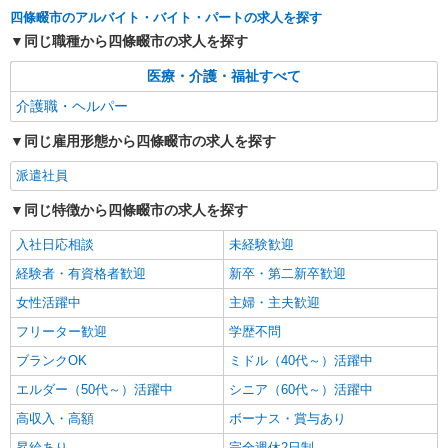
時にご相談ください。 ◆交通費：別途全額支給 ※
詳細を見る
四條畷市のアルバイト・バイト・パートの求人を探す
キープ
当社規定あり
同じ職種から四條畷市の求人を探す
正社員
医療・介護・福祉すべて
訪問介護事業所 ソラスト四條畷/2780000022-014
介護職・ヘルパー
介護管理職（施設長代理・所長代理）
月給294,100円
同じ雇用形態から四條畷市の求人を探す
大阪府四條畷市中野3-6-12
派遣社員
詳細を見る
キープ
同じ特徴から四條畷市の求人を探す
入社日応相談
未経験歓迎
正社員
サービス付高齢者向け住宅 エルダーガーデン四條畷/2780000020-011
経験者・有資格者歓迎
新卒・第二新卒歓迎
介護職員（ヘルパー）（夜勤専従）
女性活躍中
主婦・主夫歓迎
月給255,410円〜272,020円（経験・能力等に
フリーター歓迎
学歴不問
よる） ＜給与補足＞夜勤10回分（62,010〜63,620
円）含む。※夜勤1回あたり6,201〜6,362円（深夜
大阪府四條畷市中野3-6-12
ブランクOK
ミドル（40代～）活躍中
割増＋夜勤1手当）
エルダー（50代～）活躍中
シニア（60代～）活躍中
詳細を見る
キープ
高収入・高額
ボーナス・賞与あり
昇給あり
完全週休2日制