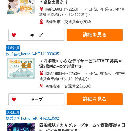
＊資格支援あり
時給1600円〜2250円 ＜日払い有/週払い有/交
通費全支給(ガソリン代含む)＞
四條畷市 交通費全額支給
詳細を見る
キープ
派遣社員
株式会社kotrio /●KT-H-1990635
＜四条畷＞小さなデイサービスSTAFF募集≪
週3勤務≫≪夕方退社≫
時給1600円〜2250円 ＜日払い有/週払い有/交
通費全支給(ガソリン代含む)＞
四條畷市 交通費全額支給
詳細を見る
キープ
派遣社員
株式会社kotrio /●KT-H-2013592
四条畷駅チカ★グループホームで夜勤専従★日
払いOK★履歴書不要