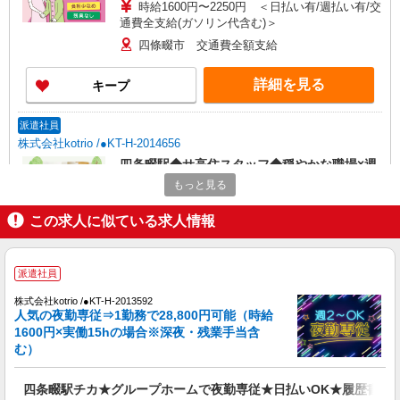
時給1600円〜2250円 ＜日払い有/週払い有/交
通費全支給(ガソリン代含む)＞
四條畷市 交通費全額支給
詳細を見る
キープ
派遣社員
株式会社kotrio /●KT-H-2014656
四条畷駅◆サ高住スタッフ◆穏やかな職場×週
3〜×残業なし
もっと見る
時給1600円〜2250円 ＜日払い有/週払い有/交
通費全支給(ガソリン代含む)＞
この求人に似ている求人情報
四條畷市 交通費全額支給
派遣社員
詳細を見る
キープ
株式会社kotrio /●KT-H-2013592
人気の夜勤専従⇒1勤務で28,800円可能（時給
派遣社員
1600円×実働15hの場合※深夜・残業手当含
株式会社kotrio /●KT-H-2015188
む）
四条畷駅★未経験OKの人間関係に悩まない職
場へ★サ高住スタッフ
四条畷駅チカ★グループホームで夜勤専従★日払いOK★履歴書不
時給1600円〜2250円 ＜日払い有/週払い有/交