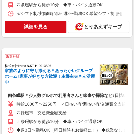
通費全支給(ガソリン代含む)＞
四条畷駅から徒歩10分 ◆車・バイク通勤OK
四條畷市 交通費全額支給
≪シフト制/実働8時間≫ 週3〜勤務OK 希望シフト制 [例] ・8:00〜
詳細を見る
キープ
詳細を見る
とりあえずキープ
派遣社員
株式会社kotrio /●KT-H-1955364
四条畷駅｜日払いOK！日収1.2万円超え×サ高
住スタッフ！
派遣社員
時給1600円〜2250円 ＜日払い有/週払い有/交
株式会社kotrio /●KT-H-2013326
通費全支給(ガソリン代含む)＞
家族のように寄り添える＊あったかいグループ
ホーム♪家事が好きな方歓迎！主婦主夫さん活躍
四條畷市 交通費全額支給
中
詳細を見る
キープ
四条畷駅＊少人数グルホで利用者さんと家事や掃除など♪日払いOK
パート
時給1600円〜2250円 ＜日払い有/週払い有/交通費全支給(ガ
パナソニック エイジフリーケアセンター四條畷忍ヶ丘
四條畷市 交通費全額支給
デイサービス／介護職／パート
四条畷駅から徒歩10分 ◆車・バイク通勤OK
時給1,231円〜1,295円 ※経験・能力・資格等
による 社会福祉士・介護福祉士 時給1,295円 その
◆週3日〜勤務OK（曜日相談もお気軽に！） ◆残業なし！日勤のみの勤務も