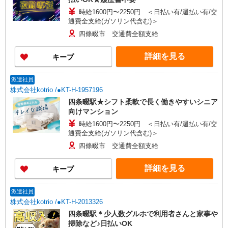
時給1600円〜2250円 ＜日払い有/週払い有/交
通費全支給(ガソリン代含む)＞
四條畷市 交通費全額支給
詳細を見る
キープ
派遣社員
株式会社kotrio /●KT-H-1957196
四条畷駅★シフト柔軟で長く働きやすいシニア
向けマンション
時給1600円〜2250円 ＜日払い有/週払い有/交
通費全支給(ガソリン代含む)＞
四條畷市 交通費全額支給
詳細を見る
キープ
派遣社員
株式会社kotrio /●KT-H-2013326
四条畷駅＊少人数グルホで利用者さんと家事や
掃除など♪日払いOK