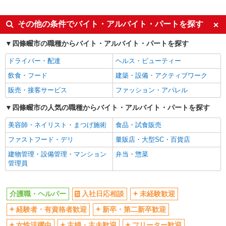
派遣社員
同じ特徴から四条畷駅の求人を探す
その他の条件でバイト・アルバイト・パートを探す
入社日応相談
未経験歓迎
四條畷市の職種からバイト・アルバイト・パートを探す
経験者・有資格者歓迎
新卒・第二新卒歓迎
ドライバー・配達
ヘルス・ビューティー
女性活躍中
主婦・主夫歓迎
飲食・フード
建築・設備・アクティブワーク
フリーター歓迎
学歴不問
販売・接客サービス
ファッション・アパレル
ブランクOK
ミドル（40代～）活躍中
四條畷市の人気の職種からバイト・アルバイト・パートを探す
エルダー（50代～）活躍中
シニア（60代～）活躍中
美容師・ネイリスト・まつげ施術
食品・試食販売
高収入・高額
ボーナス・賞与あり
ファストフード・デリ
量販店・大型SC・百貨店
昇給あり
完全週休2日制
建物管理・設備管理・マンション
弁当・惣菜
フルタイム歓迎
禁煙・分煙
管理員
駅直結・駅チカ
車通勤OK
バイク通勤OK
自転車通勤OK
介護職・ヘルパー
入社日応相談
未経験歓迎
残業少なめ（月20h未満）
交通費支給
経験者・有資格者歓迎
新卒・第二新卒歓迎
社会保険あり
産休・育休取得実績あり
女性活躍中
主婦・主夫歓迎
フリーター歓迎