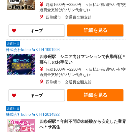
時給1600円〜2250円 ＜日払い有/週払い有/交
通費全支給(ガソリン代含む)＞
四條畷市 交通費全額支給
詳細を見る
キープ
派遣社員
株式会社kotrio /●KT-H-1991998
四条畷駅｜シニア向けマンションで夜勤専従＊
暮らしのお手伝い
時給1600円〜2250円 ＜日払い有/週払い有/交
通費全支給(ガソリン代含む)＞
四條畷市 交通費全額支給
詳細を見る
キープ
派遣社員
株式会社kotrio /●KT-H-2014922
四条畷駅＊年齢不問◎未経験から安定した業界
へ＊サ高住