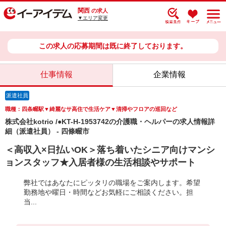
関西
の求人
▼エリア変更
この求人の応募期間は既に終了しております。
仕事情報
企業情報
派遣社員
職種：四条畷駅▼綺麗なサ高住で生活ケア▼清掃やフロアの巡回など
株式会社kotrio /●KT-H-1953742の介護職・ヘルパーの求人情報詳
細（派遣社員） - 四條畷市
＜高収入×日払いOK＞落ち着いたシニア向けマンシ
ョンスタッフ★入居者様の生活相談やサポート
弊社ではあなたにピッタリの職場をご案内します。希望
勤務地や曜日・時間などお気軽にご相談ください。担
当...