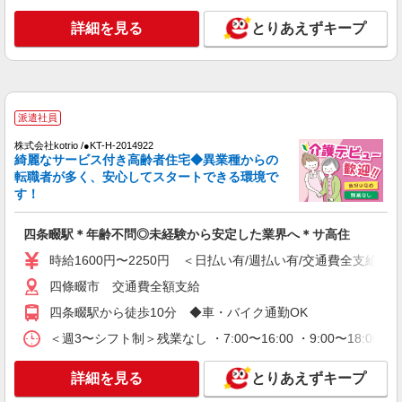
他資格 時給1,231円 ※一律処遇改善加算含む 〇時
パナソニック エイジフリーケアセンター四條
間外勤務手当 〇土日祝勤務手当 〇無事故無違反表
畷忍ヶ丘 大阪府四條畷市岡山東4丁目1-33
詳細を見る
とりあえずキープ
彰金 〇年末年始勤務手当
詳細を見る
キープ
パート
派遣社員
パナソニック エイジフリーケアセンター四條畷忍ヶ丘
デイサービス／介護職／PMのみ
株式会社kotrio /●KT-H-2014922
綺麗なサービス付き高齢者住宅◆異業種からの
時給1,231円〜1,295円 ※経験・能力・資格等
転職者が多く、安心してスタートできる環境で
による
す！
パナソニック エイジフリーケアセンター四條
畷忍ヶ丘 大阪府四條畷市岡山東4丁目1-33
四条畷駅＊年齢不問◎未経験から安定した業界へ＊サ高住
詳細を見る
時給1600円〜2250円 ＜日払い有/週払い有/交通費全支給(ガ
キープ
四條畷市 交通費全額支給
アルバイト
パート
四条畷駅から徒歩10分 ◆車・バイク通勤OK
訪問介護事業所 ソラスト四條畷/2780000022-002
＜週3〜シフト制＞残業なし ・7:00〜16:00 ・9:00〜18:0
ホームヘルパー（訪問介護員）（役職なし）
時給1,780円〜2,640円（経験・能力等による）
詳細を見る
＜給与補足＞★6:00〜8:00、18:00〜20:00は時給
とりあえずキープ
UP（身体介護:2,509円、生活援助:2,109円）/日曜
大阪府四條畷市中野3-6-12