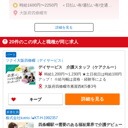
時給1600円〜2250円 ＜日払い有/週払い有/交通費
全支給(ガソリン代含む)＞
大阪府四條畷市
詳細を見る
ID：AE0610071043
20
件のこの求人と職種が同じ求人
掲載期間終了
パート
ツクイ大阪四條畷（デイサービス）
デイサービス 介護スタッフ（ケアクルー）
時給1,200円〜1,230円 ★土日祝日は時給100円
アップ！ ※給与幅は資格・経験等による
大阪府四條畷市雁屋西町5番3号
詳細を見る
キープ
派遣社員
株式会社kotrio /●KT-H-1992357
四条畷駅⇒需要のある福祉業界で介護デビュー