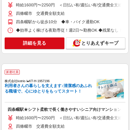
時給1600円〜2250円 ＜日払い有/週払い有/交通費全支給(ガ
通費全支給(ガソリン代含む)＞
四條畷市 交通費全額支給
四條畷市 交通費全額支給
四条畷駅から徒歩10分 ◆車・バイク通勤OK
詳細を見る
キープ
◆効率よく稼げる夜勤専従！週2日〜勤務OK ◆残業なし！朝にはピタ
派遣社員
詳細を見る
とりあえずキープ
株式会社kotrio /●KT-H-1991795
四条畷駅｜サ高住STAFF＊落ち着いた雰囲気
でゆったりお仕事♪
時給1600円〜2250円 ＜日払い有/週払い有/交
通費全支給(ガソリン代含む)＞
派遣社員
四條畷市 交通費全額支給
株式会社kotrio /●KT-H-1957196
利用者さんの暮らしを支えます♪清潔感のあふれ
詳細を見る
キープ
る職場で、心にゆとりをもってスタート！
派遣社員
株式会社kotrio /●KT-H-1991592
四条畷駅★シフト柔軟で長く働きやすいシニア向けマンション
四条畷＊グループホームSTAFF＊生活のサポ
時給1600円〜2250円 ＜日払い有/週払い有/交通費全支給(ガ
ート業務を担当
四條畷市 交通費全額支給
時給1600円〜2250円 ＜日払い有/週払い有/交