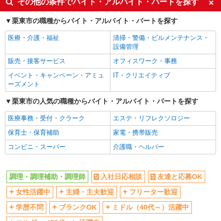
その他の条件でバイト・アルバイト・パートを探す
週2～3日勤務OK
短時間勤務（1日4h以内）OK
栗東市の職種からバイト・アルバイト・パートを探す
車通勤OK
副業・WワークOK
まかない・食事補助
医療・介護・福祉
清掃・警備・ビルメンテナンス・
設備管理
販売・接客サービス
オフィスワーク・事務
イベント・キャンペーン・アミュ
IT・クリエイティブ
ーズメント
栗東市の人気の職種からバイト・アルバイト・パートを探す
医療事務・受付・クラーク
エステ・リフレクソロジー
保育士・保育補助
家電・携帯販売
コンビニ・スーパー
介護職・ヘルパー
調理・調理補助・調理師
入社日応相談
友達と応募OK
女性活躍中
主婦・主夫歓迎
フリーター歓迎
学歴不問
ブランクOK
ミドル（40代～）活躍中