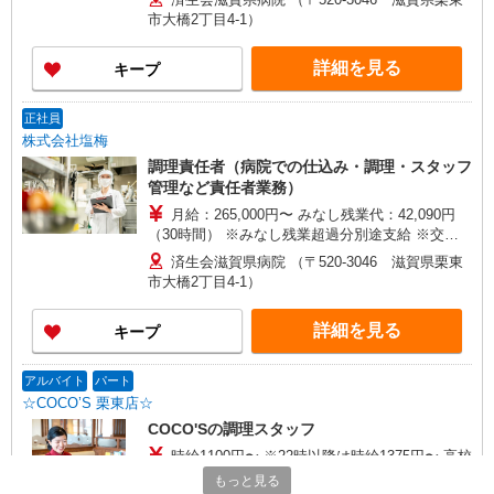
相談可 ※交通費全額支給（規定有り） ※給与は経
市大橋2丁目4-1）
験・能力により考慮します。 ※賞与年2回（金額
は業績・成績により変動） ※昇給年2回 ※試用期
詳細を見る
キープ
間3ヶ月（条件変更なし）
正社員
株式会社塩梅
調理責任者（病院での仕込み・調理・スタッフ
管理など責任者業務）
月給：265,000円〜 みなし残業代：42,090円
（30時間） ※みなし残業超過分別途支給 ※交通
費全額支給（規定有り） ※給与は経験・能力によ
済生会滋賀県病院 （〒520-3046 滋賀県栗東
り考慮します。 ※賞与年2回（金額は業績・成績
市大橋2丁目4-1）
により変動） ※昇給年1回 ※試用期間3ヶ月（条
件変更なし）
詳細を見る
キープ
アルバイト
パート
☆COCO’S 栗東店☆
COCO'Sの調理スタッフ
時給1100円〜 ※22時以降は時給1375円〜 高校
生・18歳未満の方は時給1100円〜 土日祝時給+50
もっと見る