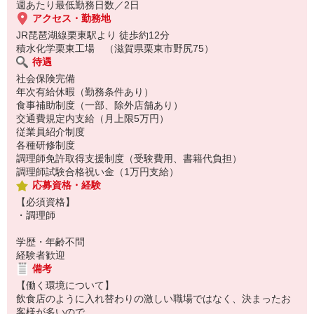
週あたり最低勤務日数／2日
アクセス・勤務地
JR琵琶湖線栗東駅より 徒歩約12分
積水化学栗東工場 （滋賀県栗東市野尻75）
待遇
社会保険完備
年次有給休暇（勤務条件あり）
食事補助制度（一部、除外店舗あり）
交通費規定内支給（月上限5万円）
従業員紹介制度
各種研修制度
調理師免許取得支援制度（受験費用、書籍代負担）
調理師試験合格祝い金（1万円支給）
応募資格・経験
【必須資格】
・調理師
学歴・年齢不問
経験者歓迎
備考
【働く環境について】
飲食店のように入れ替わりの激しい職場ではなく、決まったお
客様が多いので