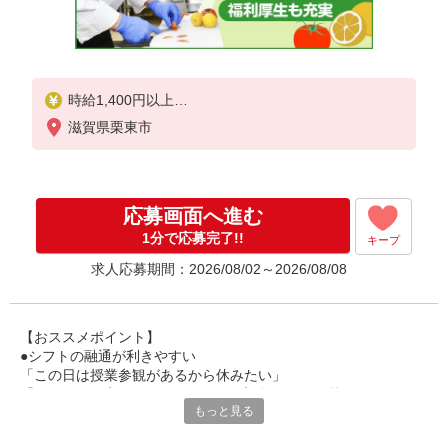
時給1,400円以上
滋賀県栗東市
試用期間中 時給1,400円以上(試用期間2ヶ月)
残業が発生した場合、残業代を1分単位で別途支給し
ます。
応募画面へ進む
1分で応募完了!!
キープ
求人応募期間：2026/08/02～2026/08/08
【おススメポイント】
●シフトの融通が利きやすい
「この日は授業参観があるから休みたい」
「その日は予定があるのでシフトを調整したい」等
もっと見る
家庭や趣味の都合にも柔軟に対応しますので、お気軽にご相談く
ださい