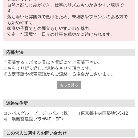
自然と顔なじみができ、仕事のリズムもつかみやすい環境で
す。
落ち着いた雰囲気で働けるため、未経験やブランクのある方で
も始めやすく、
家庭や子育てとの両立もしやすいのが魅力。
安定した環境で、日々の仕事を穏やかに続けられます。
応募方法
「応募する」ボタン又はお電話にてご応募下さい。
こちらより折り返しご連絡をさせて頂きます。
※固定電話や携帯電話からご連絡する場合がございます。
もっと見る
【WEB応募受付後の流れ】
［1］「応募する」ボタンよりご応募下さい♪
↓
［2］携帯のショートメッセージ（SMS）に質問フォームをお送り
連絡先住所
させて頂きますので、
コンパスグループ・ジャパン（株） （東京都中央区築地5-5-12
メッセージに従ってご質問にご回答頂き、ご都合の良い面接日
号 浜離宮建設プラザ4F・5F）
程をご選択ください♪
※携帯電話番号の登録不備等、SMSが配信されない場合には別途ご
連絡させて頂きます。
この求人に関するお問い合わせ