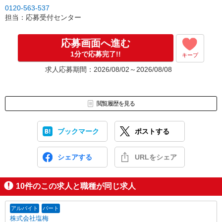
↓
0120-563-537
［3］面接実施。履歴書（写真貼付）をお持ちください。
担当：応募受付センター
面接では仕事内容や職場についてなど、気になることやご希望は
なんでもお聞かせくださいね。
↓
応募画面へ進む
［4］ 採用決定のご連絡。勤務開始日もお気軽にご相談ください。
1分で応募完了!!
キープ
【電話受付】
求人応募期間：2026/08/02～2026/08/08
10:00〜20:00 ※年末年始除く
閲覧履歴を見る
ブックマーク
ポストする
シェアする
URLをシェア
10
件のこの求人と職種が同じ求人
アルバイト
パート
株式会社塩梅