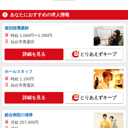
円UP♪
滋賀県栗東市小柿4丁目5-15
あなたにおすすめの求人情報
詳細を見る
キープ
個別指導講師
正社員
彩Dining株式会社 キューピット食堂栗東
時給 1,040円〜1,390円
介護施設の厨房スタッフ
仙台市青葉区
月給 230,000円〜400,000円 ＜給与の内訳＞ ・
基本給：230,000円〜400,000円 ※固定残業代30時
詳細を見る
とりあえずキープ
間分を含む 【その他手当・昇給・賞与】 ・店舗担
〒520-3027 滋賀県栗東市野尻121-2 リヤン
当手当：20,000円（1店舗ごと） ・通勤手当：全
ド-絆-栗東厨房内 ※車通勤可（駐車場あり）
額支給 ・ガソリン手当：15円/km ・昇給：あり
ホールスタッフ
・賞与：あり ・住宅手当（上限：30,000円 規定
詳細を見る
キープ
あり） ※単身者のみ 試用期間は3ヶ月です。 （そ
時給 1,150円
の間の条件に変更はありません。）
仙台市青葉区
詳細を見る
とりあえずキープ
総合病院の清掃
月給 257,400円