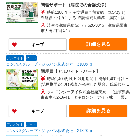
調理サポート（病院での食器洗浄）
時給1100円〜 ＋交通費全額支給（規定あり）
※経験・能力による ※調理補助業務、病院・福祉
施設経験者歓迎！
済生会滋賀県病院 （〒520-3046 滋賀県栗東
市大橋2丁目4-1）
詳細を見る
キープ
アルバイト
パート
コンパスグループ・ジャパン株式会社 31008_p
調理員【アルバイト・パート】
時給1,400円以上 試用期間中 時給1,400円以上
(試用期間2ヶ月) 残業が発生した場合、残業代を1
分単位で別途支給します。
タキロンシーアイ株式会社栗東寮 （滋賀県栗
東市中沢2-16-41 タキロンシーアイ（株） 栗東
寮）
詳細を見る
キープ
アルバイト
パート
コンパスグループ・ジャパン株式会社 21828_p