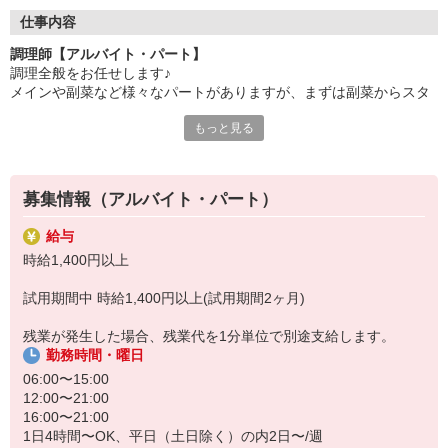
●20代〜50代の幅広い年代のスタッフが活躍中
仕事内容
主婦(夫)・フリーター・学生の方等、幅広い年代のスタッフが活
調理師【アルバイト・パート】
躍中
調理全般をお任せします♪
メインや副菜など様々なパートがありますが、まずは副菜からスタ
●安心の教育体制
ート。
入社後は先輩たちが優しくフォローしながら進めますので、
もっと見る
安心してお仕事を始められます。
《1日の流れ》
1.調理の準備
【会社について】
器具のスイッチやガスを点けます
給食受託の外資系大手企業、コンパスグループ・ジャパン。
募集情報（アルバイト・パート）
2.食材の確認と下ごしらえ
全国約1,500ヵ所で「コントラクトフードサービス」を展開して
3.調理スタート
います
給与
4.自分の持ち場が終了したら他の人のお手伝い
時給1,400円以上
レシピやメニューもきちんとあり、メイン担当や副菜担当等、
試用期間中 時給1,400円以上(試用期間2ヶ月)
担当を分けて調理を進めますので、ブランクがある方もご安心下さ
い♪
残業が発生した場合、残業代を1分単位で別途支給します。
勤務時間・曜日
06:00〜15:00
12:00〜21:00
16:00〜21:00
1日4時間〜OK、平日（土日除く）の内2日〜/週