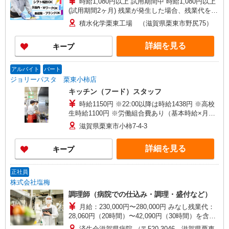
時給1,080円以上 試用期間中 時給1,080円以上
(試用期間2ヶ月) 残業が発生した場合、残業代を1
分単位で別途支給します。
積水化学栗東工場 （滋賀県栗東市野尻75）
詳細を見る
キープ
アルバイト
パート
ジョリーパスタ 栗東小柿店
キッチン（フード）スタッフ
時給1150円 ※22:00以降は時給1438円 ※高校
生時給1100円 ※労働組合費あり（基本時給×月間
時間数×1.8％） ■土日・祝手当 土日・祝は時給＋
滋賀県栗東市小柿7-4-3
50円
詳細を見る
キープ
正社員
株式会社塩梅
調理師（病院での仕込み・調理・盛付など）
月給：230,000円〜280,000円 みなし残業代：
28,060円（20時間）〜42,090円（30時間）を含む
※みなし残業超過分別途支給 ※みなし残業なしも
済生会滋賀県病院 （〒520-3046 滋賀県栗東