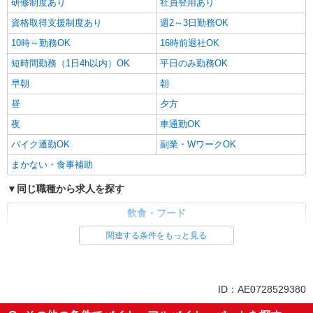
研修制度あり
社員登用あり
資格取得支援制度あり
週2～3日勤務OK
10時～勤務OK
16時前退社OK
短時間勤務（1日4h以内）OK
平日のみ勤務OK
早朝
朝
昼
夕方
夜
車通勤OK
バイク通勤OK
副業・WワークOK
まかない・食事補助
同じ職種から求人を探す
飲食・フード
調理・調理補助・調理師
関連する条件をもっと見る
同じ特徴から求人を探す
ミドル（40代～）活躍中
交通費支給
ID：AE0728529380
社会保険あり
社員登用あり