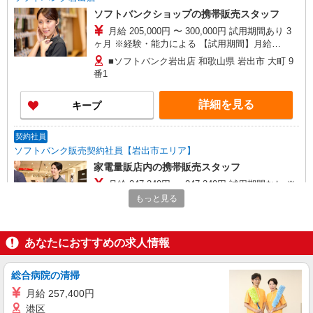
ソフトバンクショップの携帯販売スタッフ
月給 205,000円 〜 300,000円 試用期間あり 3
ヶ月 ※経験・能力による 【試用期間】月給
205000 円 〜 300000 円
■ソフトバンク岩出店 和歌山県 岩出市 大町 9
番1
詳細を見る
キープ
契約社員
ソフトバンク販売契約社員【岩出市エリア】
家電量販店内の携帯販売スタッフ
月給 247,340円 〜 247,340円 試用期間なし ※
経験・能力による 【試用期間】時給 0 円 〜 0 円
もっと見る
■ソフトバンク販売契約社員【岩出市エリア】
和歌山県岩出市
あなたにおすすめの求人情報
詳細を見る
キープ
総合病院の清掃
正社員
月給 257,400円
ソフトバンク岩出バイパス中島店
港区