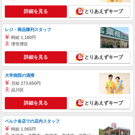
ソフトバンクショップの携帯販売スタッフ
月給 205,000円 〜 300,000円 試用期間あり 3
詳細を見る
とりあえずキープ
ヶ月 ※経験・能力による 【試用期間】月給
205000 円 〜 300000 円
■ソフトバンク岩出バイパス中島店 和歌山県
岩出市 中島 601‐1
レジ・商品陳列スタッフ
時給 1,180円
詳細を見る
キープ
堺市堺区
正社員
詳細を見る
とりあえずキープ
株式会社関西ケーズデンキ【キャリア採用】
総合職 販売スタッフ
大学病院の清掃
【大卒】基本給246,900円〜 【短大・専門卒】
基本給226,800円〜 【高卒】基本給212,600円〜
月給 273,650円
＊使用期間 3ヵ月（待遇に変更なし） ・各種手
ケーズデンキ 岩出店 ◆和歌山県岩出市岡田
品川区
当 役職、通勤、時間外、家族、目標達成、拡売、
231-1 ＊入社時の人員状況により、近隣の他店舗
資格 など
へ配属される可能性があります。 ＊入社数年後
詳細を見る
とりあえずキープ
は、関西2府4県［大阪府・京都府・兵庫県・奈良
詳細を見る
キープ
県・和歌山県・滋賀県］および福井県での転居を
伴う転勤があります。（引越し代は会社実費負担
ベルク各店での店内スタッフ
※規定あり） ＊社宅制度あり（業務都合による転
正社員
勤が発生した場合、ご希望の会社契約物件に入居
株式会社関西ケーズデンキ
時給 1,065円
できます。）