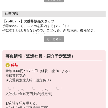
日々変わる専門知識を覚えるのはやっぱり大変。
でも心配ご無用！
仕事内容
シエロのご紹介するお店は、チームワークが良く
【softbank】の携帯販売スタッフ
お互いに教え合ったり、フォローしあったりする
携帯shopにて、スマホを案内するおシゴト♪
和気あいあいとした人間関係がある店舗ばかり！
特に難しい説明もないので、ご安心を。新規契約、機種変更、
皆で一緒にステップアップしましょう♪
各種料金プランのご相談対応・ご提案などをお願いします。
もっと見る
【選べるお仕事いろいろ】
初めての方でも安心♪
￣￣￣￣￣￣￣￣￣￣￣
あなた専属のコーディネーターが親切・丁寧にフォローするので、
▼オフィスワーク
満足度◎
事務、経理、データ入力、コールセンター、受付
募集情報（派遣社員・紹介予定派遣）
▼工場・製造・軽作業系
■携帯やインターネット販売業務
機械/食品製造・梱包・仕分け・加工・組立・検査
給与
docomo(ドコモ)/au(エーユー)・KDDI/softbank(ソフトバンク)など
▼美容系
時給1600円〜1700円（経験・能力による）
の大手キャリアから
眉毛サロンのアイブロウ・ネイリスト・エステ
※残業代支給
ワイモバイル(Y!mobille)、楽天モバイル、UQなど格安スマホまで幅
▼営業・販売
★交通費別途支給（規定あり）
広く紹介可能♪
法人営業・アパレル販売・個別指導塾・人材紹介
人気のApple（アップル）店舗もございます！
▼人気案件も多数♪
゜+゜・。○。・゜+゜・。○。・゜+゜
短期・期間限定・オープニング・官公庁案件
入社祝い金10万円支給(規定有)
上場/優良/大手企業など
お友達を紹介頂くと,
【スマホ面接実施中】
インセンティブ支給(規定有)