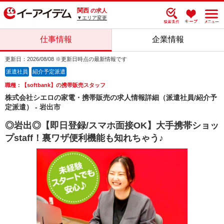
関西
の求人
▼エリア変更
仕事情報
企業情報
更新日：2026/08/08 ※更新日時点の最新情報です
派遣社員
紹介予定派遣
職種：【softbank】の携帯販売スタッフ
株式会社シエロの家電・携帯販売の求人情報詳細（派遣社員/紹介予
定派遣） - 岩出市
◎岩出◎【即日登録/スマホ面接OK】大手携帯ショッ
プstaff！裏ワザ便利機能も知れちゃう♪