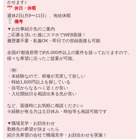
かせます♪
休日・休暇
週休2日(月8〜11日）、有給休暇
備考
▼お仕事紹介先のご案内
ご応募を頂いた後にスマホでWEB面接！
履歴書不要・私服OK・即日での登録面接も可能
全国47都道府県で約5,000件以上の案件を扱っておりますので、
様々な希望に沿ったご提案が可能。
〈例〉
・未経験なので、研修が充実して欲しい
・時給1,600円以上を探している
・自宅からなるべく近くが良い
・入社開始日を相談出来る先が良い
など、面接時にお気軽に相談ください♪
※経験が有る方は土日休み・時短等も相談可能です
▼職場見学・お顔合わせ
勤務先の希望が決まったら
紹介先希望の会社で職場見学・お顔合わせを実施！