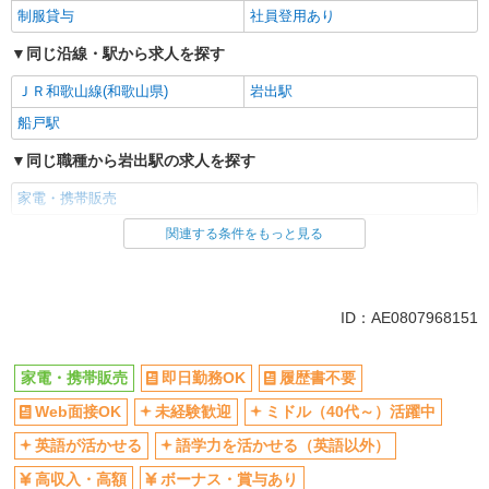
制服貸与
社員登用あり
同じ沿線・駅から求人を探す
ＪＲ和歌山線(和歌山県)
岩出駅
船戸駅
同じ職種から岩出駅の求人を探す
家電・携帯販売
関連する条件をもっと見る
同じ雇用形態から岩出駅の求人を探す
派遣社員
紹介予定派遣
同じ特徴から岩出駅の求人を探す
ID：AE0807968151
即日勤務OK
履歴書不要
家電・携帯販売
即日勤務OK
履歴書不要
Web面接OK
未経験歓迎
Web面接OK
未経験歓迎
ミドル（40代～）活躍中
ミドル（40代～）活躍中
英語が活かせる
語学力を活かせる（英語以外）
高収入・高額
英語が活かせる
語学力を活かせる（英語以外）
ボーナス・賞与あり
昇給あり
高収入・高額
ボーナス・賞与あり