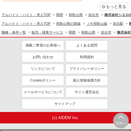
日払い
週払い
もっと見る
10時～勤務OK
髪型・髪色自由
アルバイト・バイト・求人TOP
関西
和歌山県
岩出市
株式会社シエロ
ネイルOK
ピアスOK
アルバイト・バイト・求人TOP
和歌山県の路線
ＪＲ和歌山線
岩出駅
車通勤OK
バイク通勤OK
職種・条件一覧
販売・接客サービス
関西
和歌山県
岩出市
株式会社
交通費支給
社会保険あり
掲載ご希望のお客様へ
よくある質問
入社祝い金あり
各種手当（家族・役職・インセン
ティブなど）あり
お問い合わせ
利用規約
制服貸与
社員登用あり
リンクについて
プライバシーポリシー
同じ職種から求人を探す
Cookieポリシー
個人情報保護方針
販売・接客サービス
家電・携帯販売
メールサービスについて
サイト運営会社
同じ特徴から求人を探す
サイトマップ
未経験歓迎
ミドル（40代～）活躍中
(c) AIDEM Inc.
英語が活かせる
ボーナス・賞与あり
TOPへ
日払い
車通勤OK