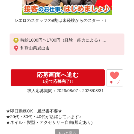
シエロのスタッフの9割は未経験からのスタート♪
時給1600円〜1700円（経験・能力による）
※残業代支給
和歌山県岩出市
★交通費別途支給（規定あり）
゜+゜・。○。・゜+゜・。○。・゜+゜
入社祝い金10万円支給(規定有)
応募画面へ進む
お友達を紹介頂くと,
1分で応募完了!!
キープ
インセンティブ支給(規定有)
求人応募期間：2026/08/07～2026/08/31
★月2回払い・週払い可能（規程有）★
゜・。○。・゜+゜・。○。・゜+゜
★即日勤務OK！履歴書不要★
★20代・30代・40代が活躍しています♪
★ネイル・髪型・アクセサリー自由(規定あり)
もっと見る
新しい機種やプラン。