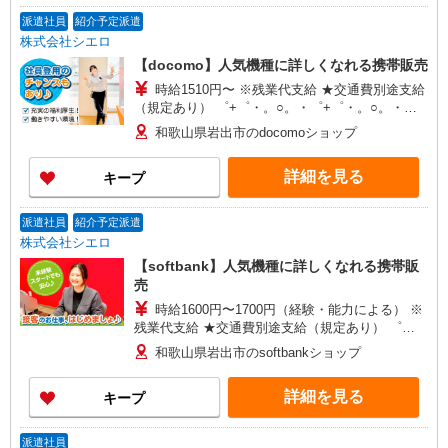
派遣社員
紹介予定派遣
株式会社シエロ
【docomo】人気機種に詳しくなれる携帯販売
時給1510円〜 ※残業代支給 ★交通費別途支給
（規定あり） ゜+゜・。○。・゜+゜・。○。・゜
+゜ 入社祝い金10万円支給(規定有) お友達を紹介
和歌山県岩出市のdocomoショップ
頂くと, インセンティブ支給(規定有) ★月2回払
い・週払い可能（規程有）★ ゜・。○。・゜
詳細を見る
キープ
+゜・。○。・゜+゜
派遣社員
紹介予定派遣
株式会社シエロ
【softbank】人気機種に詳しくなれる携帯販
売
時給1600円〜1700円（経験・能力による） ※
残業代支給 ★交通費別途支給（規定あり） ゜
+゜・。○。・゜+゜・。○。・゜+゜ 入社祝い金10
和歌山県岩出市のsoftbankショップ
万円支給(規定有) お友達を紹介頂くと, インセンテ
ィブ支給(規定有) ★月2回払い・週払い可能（規程
詳細を見る
キープ
有）★ ゜・。○。・゜+゜・。○。・゜+゜
派遣社員