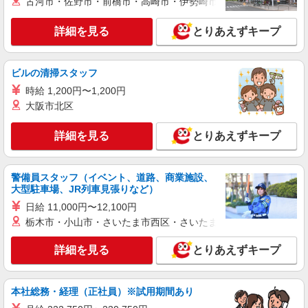
2027 新卒採用 総合職
古河市・佐野市・前橋市・高崎市・伊勢崎市・太田市・館林市・
【大卒】基本給246,900円〜 【短大・専門卒】
基本給226,800円〜 ※2026年4月実績 ＊使用期
詳細を見る
とりあえずキープ
間 3ヵ月（待遇に変更なし） ＊各種手当 役職、
ケーズデンキ 岩出店 ◆和歌山県岩出市岡田
通勤、時間外、家族、目標達成、資格 など
231-1 ＊入社時の人員状況により、近隣の他店舗
へ配属される可能性があります。 ＊入社数年後
ビルの清掃スタッフ
は、関西2府4県［大阪府・京都府・兵庫県・奈良
詳細を見る
キープ
時給 1,200円〜1,200円
県・和歌山県・滋賀県］および福井県での転居を
大阪市北区
伴う転勤があります。（引越し代は会社実費負担
※規定あり） ＊社宅制度あり（業務都合による転
アルバイト
パート
勤が発生した場合、ご希望の会社契約物件に入居
ケーズデンキ 岩出店
詳細を見る
とりあえずキープ
できます。）
レジ・接客スタッフ
時給1160円〜1260円 （勤務時間・曜日等によ
警備員スタッフ（イベント、道路、商業施設、
る） 〜スタート時の時給です〜 ★昇給・昇格制度
大型駐車場、JR列車見張りなど）
（年1回）／賞与あり ※当社規定による
ケーズデンキ 岩出店 ◆和歌山県岩出市岡田
日給 11,000円〜12,100円
231-1 ☆車通勤OK・バイク通勤OK！（当社規定
栃木市・小山市・さいたま市西区・さいたま市岩槻区・久喜市・
あり）
詳細を見る
キープ
詳細を見る
とりあえずキープ
アルバイト
パート
ケーズデンキ 岩出店
本社総務・経理（正社員）※試用期間あり
開店準備・レジスタッフ／短時間