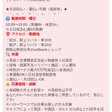
￣￣￣￣￣￣￣￣￣
自宅に居ながらスマホでカンタン面接OK！
★月2回払い・週払い可能（規程有）★
オンライン面談なのでスピード対応。
゜・。○。・゜+゜・。○。・゜+゜
勤務時間・曜日
10:00〜19:00（実働8h・休憩1h）
※土日祝含む週5日勤務
アクセス・勤務地
「岩出」駅よりバス・車10分
「船戸」駅よりバス・車10分
和歌山県岩出市のsoftbankショップ
待遇
☆昇給☆交通費規定支給☆制服有☆社保完
☆資格・残業手当☆リゾート施設・ジム優待
☆特別ボーナス最大5万円(規定)☆友達紹介
☆車通勤OK☆正社員登用制度有
☆週払い・月2回払いOK
応募資格・経験
☆未経験の方も大歓迎☆ ※高校生は不可
あなたのレベルに合わせた研修をご用意しているので、安心し
てネ♪
※ハローワークでお仕事お探しの方も対象
※エリアによって英語・中国語・ポルトガル語などの語学を活