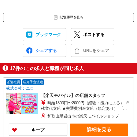
閲覧履歴を見る
ブックマーク
ポストする
シェアする
URLをシェア
17
件のこの求人と職種が同じ求人
派遣社員
紹介予定派遣
株式会社シエロ
【楽天モバイル】の店舗スタッフ
時給1800円〜2000円（経験・能力による） ※
残業代支給 ★交通費別途支給（規定あり） ゜
+゜・。○。・゜+゜・。○。・゜+゜ 入社祝い金10
和歌山県岩出市の楽天モバイルショップ
万円支給(規定有) お友達を紹介頂くと, インセンテ
ィブ支給(規定有) ★月2回払い・週払い可能（規程
詳細を見る
キープ
有）★ ゜・。○。・゜+゜・。○。・゜+゜