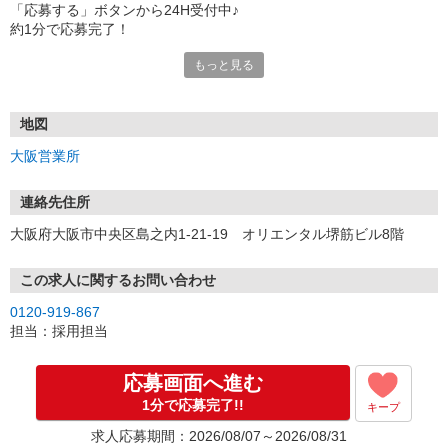
「応募する」ボタンから24H受付中♪
約1分で応募完了！
もっと見る
■電話応募の場合
電話応募も歓迎！（受付:10:00〜20:00）
土日祝も受付中♪
地図
【選考フロー】
大阪営業所
①応募から3営業日を目安に、メールorお電話でご連絡します。
②面接日時を決定！「0120」から始まる電話番号からご連絡します
★スマホでWEB面接（LINEなど）・出張面接・事務所面接と選べま
連絡先住所
す
大阪府大阪市中央区島之内1-21-19 オリエンタル堺筋ビル8階
③面接実施（履歴書不要）
④勤務開始（スタート日は応相談）
※ご希望があれば、職場見学の調整もOKです！
この求人に関するお問い合わせ
0120-919-867
お気軽にご応募ください♪
担当：採用担当
応募画面へ進む
1分で応募完了!!
キープ
求人応募期間：2026/08/07～2026/08/31