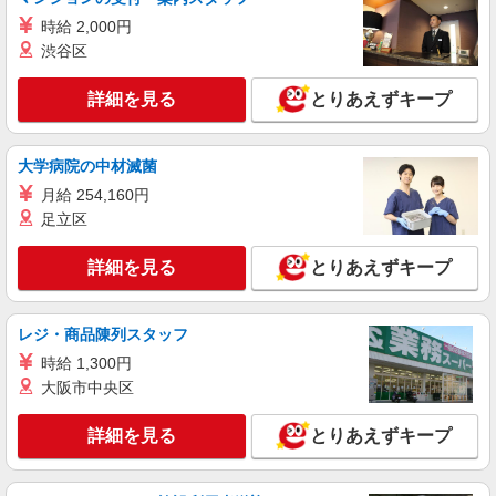
【平日17時まで】時給1460円 【平日17時以
降・土日祝】時給1560円 〜スタート時の時給で
時給 2,000円
す〜 ★昇給・昇格制度（年1回）／賞与あり ※
渋谷区
ケーズデンキ 岩出店 ◆和歌山県岩出市岡田
当社規定による
231-1 ☆車通勤OK・バイク通勤OK！（当社規定
あり）
詳細を見る
とりあえずキープ
詳細を見る
キープ
大学病院の中材滅菌
アルバイト
パート
ケーズデンキ 岩出店
月給 254,160円
足立区
携帯販売スタッフ／ロングパートナー
【平 日】時給1460円 【土日祝】時給1560円
詳細を見る
とりあえずキープ
〜スタート時の時給です〜 ★嬉しいボーナス・賞
与あり！ ★昇給・昇格制度あり（年1回） ★交通
ケーズデンキ 岩出店 ◆和歌山県岩出市岡田
費規定支給（月5万円まで）
231-1 ☆車通勤OK・バイク通勤OK！（当社規定
レジ・商品陳列スタッフ
あり）
時給 1,300円
詳細を見る
キープ
大阪市中央区
詳細を見る
とりあえずキープ