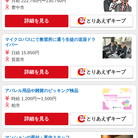
月給 222,750円〜230,750円
【平日17時まで】時給1160円 【平日17時以
豊中市
降・土日祝】時給1260円 ★昇給・昇格制度（年1
回）／賞与あり ※当社規定による
ケーズデンキ 岩出店 ◆和歌山県岩出市岡田
詳細を見る
とりあえずキープ
231-1 ☆車通勤OK・バイク通勤OK！（当社規定
あり）
詳細を見る
キープ
マイクロバスにて教習所に通う生徒の送迎ドラ
イバー
アルバイト
パート
日給 15,850円
ケーズデンキ 岩出店
箕面市
レジスタッフ／短時間
詳細を見る
とりあえずキープ
【平日17時まで】時給1160円 【平日17時以
降・土日祝】時給1260円 ★昇給・昇格制度（年1
回）／賞与あり ※当社規定による
ケーズデンキ 岩出店 ◆和歌山県岩出市岡田
アパレル用品や雑貨のピッキング検品
231-1 ☆車通勤OK・バイク通勤OK！（当社規定
あり）
時給 1,200円〜1,500円
詳細を見る
キープ
柏市
詳細を見る
とりあえずキープ
アルバイト
パート
ケーズデンキ 岩出店
携帯販売スタッフ（短時間）
マンションの受付・案内スタッフ