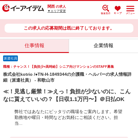
関西
の求人
▼エリア変更
この求人の応募期間は既に終了しております。
仕事情報
企業情報
派遣社員
職種：チャンス！【負担少×高時給】シニア向けマンションのSTAFF募集
株式会社kotrio /●TN-H-1849344の介護職・ヘルパーの求人情報詳
細（派遣社員） - 和歌山市
≪！見逃し厳禁！≫えっ！負担が少ないのに、こん
なに貰えていいの？【日収1.1万円〜】＠日払OK
弊社ではあなたにピッタリの職場をご案内します。希望
勤務地や曜日・時間などお気軽にご相談ください。担
当...