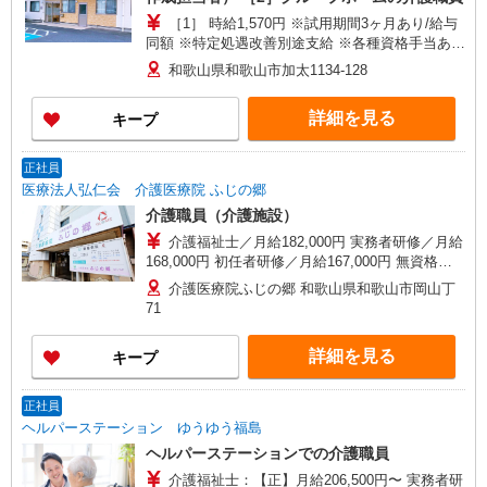
［1］ 時給1,570円 ※試用期間3ヶ月あり/給与
同額 ※特定処遇改善別途支給 ※各種資格手当あり
［2］ 時給1,045円〜1,095円 （経験・資格等によ
和歌山県和歌山市加太1134-128
る） ※夜勤手当：6,000円/1回 ※試用期間3ヶ月あ
り/給与同額 ※各種資格手当あり
詳細を見る
キープ
正社員
医療法人弘仁会 介護医療院 ふじの郷
介護職員（介護施設）
介護福祉士／月給182,000円 実務者研修／月給
168,000円 初任者研修／月給167,000円 無資格／
月給165,000円 （一律手当、処遇改善手当含む）
介護医療院ふじの郷 和歌山県和歌山市岡山丁
【月収例】 介護福祉士／249,000円 実務者研修／
71
232,000円 初任者研修／231,000円 無資格／
226,000円 （月給＋夜勤6回の場合） 【別途手当
詳細を見る
キープ
支給】 ■夜勤手当（1回） ・介護福祉士／9,500円
・実務者研修／9,000円 ・初任者研修／9,000円 ・
無資格／8,500円 ※12/30〜1/3の期間2倍支給 〜
正社員
他、手当あります。備考をご覧ください。〜
ヘルパーステーション ゆうゆう福島
ヘルパーステーションでの介護職員
介護福祉士：【正】月給206,500円〜 実務者研