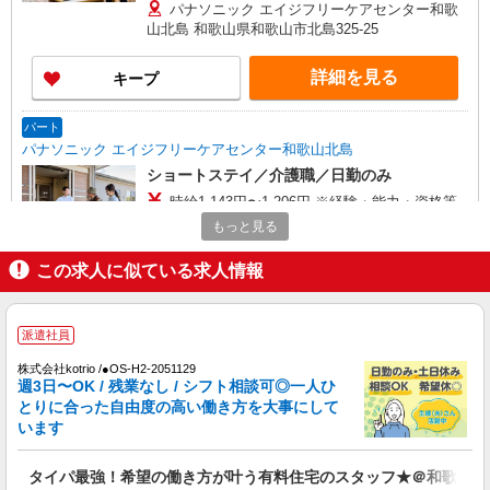
〇土日祝勤務手当 〇夜勤手当 〇深夜勤務手当 〇
パナソニック エイジフリーケアセンター和歌
無事故無違反表彰金 〇年末年始勤務手当 〇早朝
山北島 和歌山県和歌山市北島325-25
7:00〜8:00/夜間18:00〜20:00は時給25％UP
詳細を見る
キープ
パート
パナソニック エイジフリーケアセンター和歌山北島
ショートステイ／介護職／日勤のみ
時給1,143円〜1,206円 ※経験・能力・資格等
による ※一律処遇改善加算含む 〇時間外勤務手当
もっと見る
〇土日祝勤務手当 〇夜勤手当 〇深夜勤務手当 〇
パナソニック エイジフリーケアセンター和歌
無事故無違反表彰金 〇年末年始勤務手当 〇早朝
山北島 和歌山県和歌山市北島325-25
この求人に似ている求人情報
7:00〜8:00/夜間18:00〜20:00は時給25％UP
詳細を見る
キープ
派遣社員
アルバイト
パート
株式会社kotrio /●OS-H2-2051129
週3日〜OK / 残業なし / シフト相談可◎一人ひ
社会福祉法人 公風会
とりに合った自由度の高い働き方を大事にして
ケアマネージャー
います
時給1,200円〜1,500円 ※経験年数を考慮
・介護付有料老人ホーム フローレンス三寿
タイパ最強！希望の働き方が叶う有料住宅のスタッフ★＠和歌山市
・グループホーム フローレンス三寿 和歌山県和