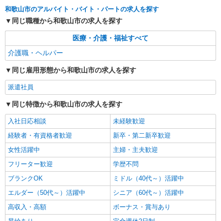
詳細を見る
キープ
和歌山市のアルバイト・バイト・パートの求人を探す
同じ職種から和歌山市の求人を探す
派遣社員
株式会社kotrio /●OS-H2-2086444
医療・介護・福祉すべて
＜和歌山市＞小さなデイサービスSTAFF≪週3
介護職・ヘルパー
勤務≫≪夕方退社≫
時給1550円〜2187円 ＜日払い有/週払い有/交
同じ雇用形態から和歌山市の求人を探す
通費全支給(ガソリン代含む)＞
派遣社員
和歌山市＊車OK＊来社不要
同じ特徴から和歌山市の求人を探す
詳細を見る
キープ
入社日応相談
未経験歓迎
派遣社員
経験者・有資格者歓迎
新卒・第二新卒歓迎
株式会社kotrio /●OS-H2-2009828
女性活躍中
主婦・主夫歓迎
毎日通うのが楽しみになる＊ホテルのような美
フリーター歓迎
しいサ高住のSTAFF
学歴不問
時給1550円〜2187円 ＜日払い有/週払い有/交
ブランクOK
ミドル（40代～）活躍中
通費全支給(ガソリン代含む)＞
エルダー（50代～）活躍中
シニア（60代～）活躍中
和歌山市＊車OK＊来社不要
高収入・高額
ボーナス・賞与あり
詳細を見る
キープ