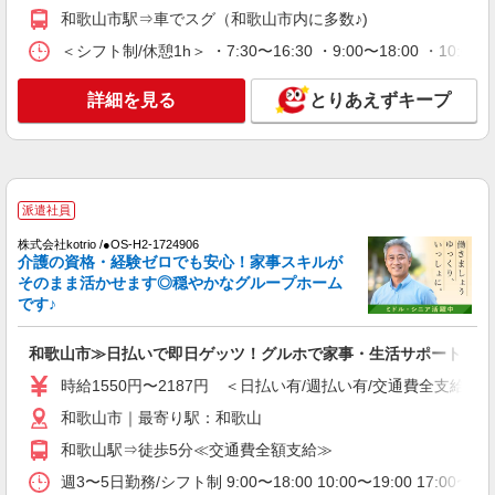
和歌山市駅⇒車でスグ（和歌山市内に多数♪)
詳細を見る
キープ
＜シフト制/休憩1h＞ ・7:30〜16:30 ・9:00〜18:00 ・10:0
パート
詳細を見る
とりあえずキープ
パナソニック エイジフリーケアセンター和歌山北島
ショートステイ／介護職／PMのみ
時給1,143円〜1,206円 ※経験・能力・資格等
による ※一律処遇改善加算含む 〇時間外勤務手当
〇土日祝勤務手当 〇夜勤手当 〇深夜勤務手当 〇
パナソニック エイジフリーケアセンター和歌
派遣社員
無事故無違反表彰金 〇年末年始勤務手当 〇早朝
山北島 和歌山県和歌山市北島325-25
7:00〜8:00/夜間18:00〜20:00は時給25％UP
株式会社kotrio /●OS-H2-1724906
介護の資格・経験ゼロでも安心！家事スキルが
詳細を見る
キープ
そのまま活かせます◎穏やかなグループホーム
です♪
パート
パナソニック エイジフリーケアセンター和歌山北島
和歌山市≫日払いで即日ゲッツ！グルホで家事・生活サポートなど
ショートステイ／介護職／10-14時
時給1550円〜2187円 ＜日払い有/週払い有/交通費全支給(ガ
時給1,143円〜1,206円 ※経験・能力・資格等
和歌山市｜最寄り駅：和歌山
による ※一律処遇改善加算含む 〇時間外勤務手当
〇土日祝勤務手当 〇夜勤手当 〇深夜勤務手当 〇
和歌山駅⇒徒歩5分≪交通費全額支給≫
パナソニック エイジフリーケアセンター和歌
無事故無違反表彰金 〇年末年始勤務手当 〇早朝
山北島 和歌山県和歌山市北島325-25
週3〜5日勤務/シフト制 9:00〜18:00 10:00〜19:00 17:
7:00〜8:00/夜間18:00〜20:00は時給25％UP