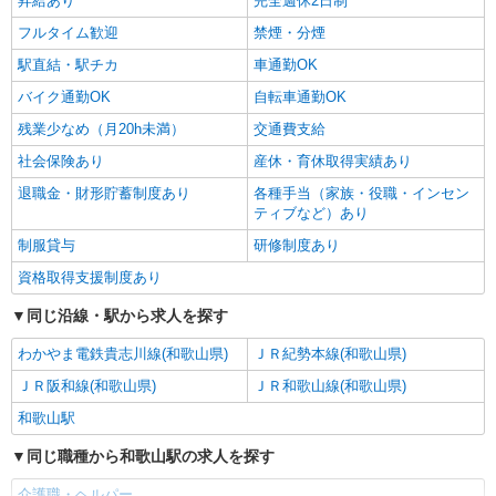
昇給あり
完全週休2日制
フルタイム歓迎
禁煙・分煙
駅直結・駅チカ
車通勤OK
バイク通勤OK
自転車通勤OK
残業少なめ（月20h未満）
交通費支給
社会保険あり
産休・育休取得実績あり
退職金・財形貯蓄制度あり
各種手当（家族・役職・インセン
ティブなど）あり
制服貸与
研修制度あり
資格取得支援制度あり
同じ沿線・駅から求人を探す
わかやま電鉄貴志川線(和歌山県)
ＪＲ紀勢本線(和歌山県)
ＪＲ阪和線(和歌山県)
ＪＲ和歌山線(和歌山県)
和歌山駅
同じ職種から和歌山駅の求人を探す
介護職・ヘルパー