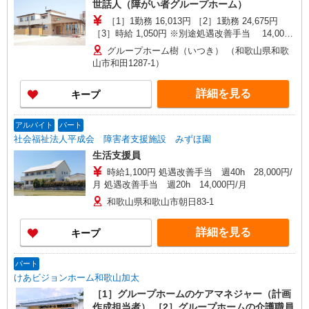
世話人（障がい者グループホーム）
［1］1勤務 16,013円 ［2］1勤務 24,675円
［3］時給 1,050円 ※別途処遇改善手当 14,000
円/月支給 ※交通費支給（規定あり）
グループホーム樹（いつき） （和歌山県和歌
山市和田1287-1）
詳細を見る
キープ
アルバイト
パート
社会福祉法人平成会 障害者支援施設 みずほ園
生活支援員
時給1,100円 処遇改善手当 週40h 28,000円/
月 処遇改善手当 週20h 14,000円/月
和歌山県和歌山市朝日83-1
詳細を見る
キープ
パート
けあビジョンホーム和歌山加太
［1］グループホームのケアマネジャー（計画
作成担当者） ［2］グループホームの介護職員