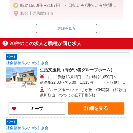
時給1550円〜2187円 ＜日払い有/週払い有/交通費
全支給(ガソリン代含む)＞
和歌山県和歌山市
詳細を見る
ID：AE0527634309
20
件のこの求人と職種が同じ求人
掲載期間終了
パート
社会福祉法人つわぶき会
生活支援員（障がい者グループホーム）
［1］1勤務16,013円 ［2］時給1,050円〜
※深夜22:00〜翌5:00 1,313円 〈月収例〉
195,852円＋交通費 （処遇改善手当
グループホームつつじが丘・GH花笑 （和歌山
31,000円含む） ※月20日（夜勤4回）勤務の
県和歌山市つつじが丘7丁目3-1）
場合 ☆資格手当 介護福祉士 7,000円/
月 社会福祉士 10,000円/月 精神保健
詳細を見る
キープ
福祉士 10,000円/月
パート
社会福祉法人つわぶき会