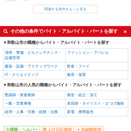
関連する条件をもっと見る
同じ雇用形態から和歌山駅の求人を探す
派遣社員
同じ特徴から和歌山駅の求人を探す
その他の条件でバイト・アルバイト・パートを探す
入社日応相談
未経験歓迎
和歌山市の職種からバイト・アルバイト・パートを探す
経験者・有資格者歓迎
新卒・第二新卒歓迎
清掃・警備・ビルメンテナンス・
ファッション・アパレル
女性活躍中
主婦・主夫歓迎
設備管理
フリーター歓迎
学歴不問
建築・設備・アクティブワーク
飲食・フード
ブランクOK
ミドル（40代～）活躍中
IT・クリエイティブ
教育・保育
エルダー（50代～）活躍中
シニア（60代～）活躍中
和歌山市の人気の職種からバイト・アルバイト・パートを探す
高収入・高額
ボーナス・賞与あり
塾講師・家庭教師
製造・組立・加工
昇給あり
完全週休2日制
一般・営業事務
美容師・ネイリスト・まつげ施術
フルタイム歓迎
禁煙・分煙
経理・人事・労務・総務・法務
家電・携帯販売
駅直結・駅チカ
車通勤OK
バイク通勤OK
自転車通勤OK
介護職・ヘルパー
入社日応相談
未経験歓迎