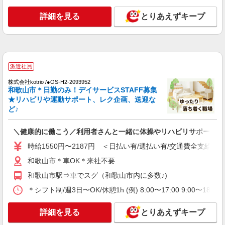
詳細を見る
キープ
詳細を見る
とりあえずキープ
パート
パナソニック エイジフリーケアセンター和歌山北島
ショートステイ／介護職／16-20時
派遣社員
時給1,143円〜1,206円 ※経験・能力・資格等
による ※一律処遇改善加算含む 〇時間外勤務手当
株式会社kotrio /●OS-H2-2093952
〇土日祝勤務手当 〇夜勤手当 〇深夜勤務手当 〇
和歌山市＊日勤のみ！デイサービスSTAFF募集
パナソニック エイジフリーケアセンター和歌
無事故無違反表彰金 〇年末年始勤務手当 〇早朝
★リハビリや運動サポート、レク企画、送迎な
山北島 和歌山県和歌山市北島325-25
7:00〜8:00/夜間18:00〜20:00は時給25％UP
ど♪
詳細を見る
キープ
＼健康的に働こう／利用者さんと一緒に体操やリハビリサポート等
パート
時給1550円〜2187円 ＜日払い有/週払い有/交通費全支給(ガ
パナソニック エイジフリーケアセンター和歌山北島
和歌山市＊車OK＊来社不要
ショートステイ／介護職／7-10時
和歌山市駅⇒車でスグ（和歌山市内に多数♪)
時給1,143円〜1,206円 ※経験・能力・資格等
による ※一律処遇改善加算含む 〇時間外勤務手当
＊シフト制/週3日〜OK/休憩1h (例) 8:00〜17:00 9:00〜18:
〇土日祝勤務手当 〇夜勤手当 〇深夜勤務手当 〇
パナソニック エイジフリーケアセンター和歌
無事故無違反表彰金 〇年末年始勤務手当 〇早朝
山北島 和歌山県和歌山市北島325-25
詳細を見る
とりあえずキープ
7:00〜8:00/夜間18:00〜20:00は時給25％UP