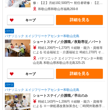
修：【正】月給192,500円〜 初任者研修：【正】
月給191,500円〜 （一律手当、処遇改善手当含
和歌山県和歌山市福島269-8
む） 月収例 介護福祉士：【正】月給251,500円〜
実務者研修：【正】月給237,500円〜 初任者研
詳細を見る
キープ
修：【正】月給236,500円〜 (宿直５回、早出遅出
合計５回、各種手当含む) 〜他、手当あります。備
考をご覧ください。〜
パート
パナソニック エイジフリーケアセンター和歌山北島
ショートステイ／介護職／夜勤専従／パート
時給1,206円〜1,270円 ※経験・能力・資格等
による 社会福祉士・介護福祉士 時給1,270円 その
他資格 時給1,206円 ※一律処遇改善加算含む 〇時
パナソニック エイジフリーケアセンター和歌
間外勤務手当 〇土日祝勤務手当 〇夜勤手当 〇無
山北島 和歌山県和歌山市北島325-25
事故無違反表彰金 〇年末年始勤務手当
詳細を見る
キープ
パート
パナソニック エイジフリーケアセンター和歌山北島
ショートステイ／介護職／早出のみ
時給1,143円〜1,206円 ※経験・能力・資格等
による ※一律処遇改善加算含む 〇時間外勤務手当