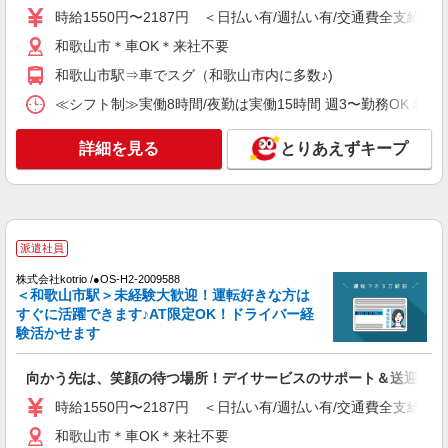
時給1550円〜2187円 ＜日払い有/週払い有/交通費全支給(ガ
歌山市向180-1
詳細を見る
キープ
和歌山市＊車OK＊来社不要
和歌山市駅⇒車でスグ（和歌山市内に多数♪)
パート
≪シフト制≫実働8時間/夜勤は実働15時間 週3〜勤務OK 希望シフト制 
パナソニック エイジフリーケアセンター和歌山北島
ショートステイ／介護職／AMのみ
詳細を見る
とりあえずキープ
時給1,143円〜1,206円 ※経験・能力・資格等
による ※一律処遇改善加算含む 〇時間外勤務手当
〇土日祝勤務手当 〇夜勤手当 〇深夜勤務手当 〇
パナソニック エイジフリーケアセンター和歌
無事故無違反表彰金 〇年末年始勤務手当 〇早朝
山北島 和歌山県和歌山市北島325-25
7:00〜8:00/夜間18:00〜20:00は時給25％UP
派遣社員
詳細を見る
キープ
株式会社kotrio /●OS-H2-2009588
＜和歌山市駅＞未経験大歓迎！運転好きな方は
パート
すぐに活躍できます♪AT限定OK！ドライバー経
パナソニック エイジフリーケアセンター和歌山北島
験活かせます
ショートステイ／介護職／遅出のみ
時給1,143円〜1,206円 ※経験・能力・資格等
向かう先は、笑顔の待つ場所！デイサービスのサポート＆送迎STA
による ※一律処遇改善加算含む 〇時間外勤務手当
時給1550円〜2187円 ＜日払い有/週払い有/交通費全支給(ガ
〇土日祝勤務手当 〇夜勤手当 〇深夜勤務手当 〇
パナソニック エイジフリーケアセンター和歌
無事故無違反表彰金 〇年末年始勤務手当 〇早朝
和歌山市＊車OK＊来社不要
山北島 和歌山県和歌山市北島325-25
7:00〜8:00/夜間18:00〜20:00は時給25％UP