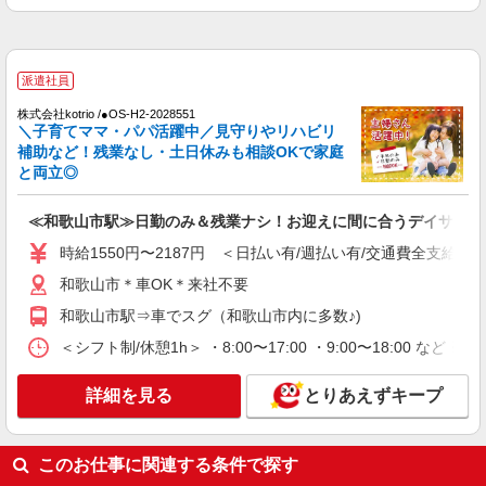
詳細を見る
キープ
派遣社員
派遣社員
株式会社kotrio /●OS-H2-1905823
和歌山市駅▼綺麗なサ高住で生活ケア▼清掃や
株式会社kotrio /●OS-H2-2028551
＼子育てママ・パパ活躍中／見守りやリハビリ
フロアの巡回など
補助など！残業なし・土日休みも相談OKで家庭
時給1550円〜2187円 ＜日払い有/週払い有/交
と両立◎
通費全支給(ガソリン代含む)＞
和歌山市＊車OK＊来社不要
≪和歌山市駅≫日勤のみ＆残業ナシ！お迎えに間に合うデイサービ
詳細を見る
時給1550円〜2187円 ＜日払い有/週払い有/交通費全支給(ガ
キープ
和歌山市＊車OK＊来社不要
派遣社員
和歌山市駅⇒車でスグ（和歌山市内に多数♪)
株式会社kotrio /●OS-H2-2068320
＜シフト制/休憩1h＞ ・8:00〜17:00 ・9:00〜18:00 など 
≪紀ノ川駅≫介護の現場で心を燃やせ！！！デ
イサービスSTAFF
詳細を見る
とりあえずキープ
時給1550円〜2187円 ＜日払い有/週払い有/交
通費全支給(ガソリン代含む)＞
和歌山市
このお仕事に関連する条件で探す