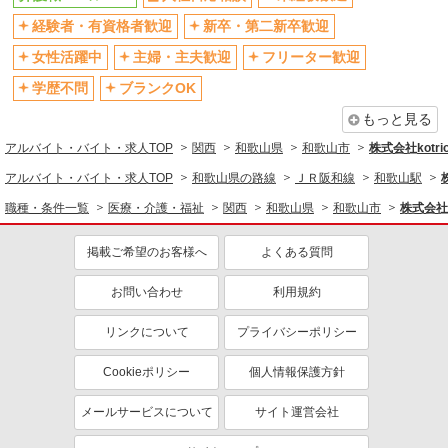
残業少なめ（月20h未満）
交通費支給
経験者・有資格者歓迎
新卒・第二新卒歓迎
社会保険あり
産休・育休取得実績あり
女性活躍中
主婦・主夫歓迎
フリーター歓迎
退職金・財形貯蓄制度あり
各種手当（家族・役職・インセン
ティブなど）あり
学歴不問
ブランクOK
制服貸与
研修制度あり
もっと見る
資格取得支援制度あり
アルバイト・バイト・求人TOP
関西
和歌山県
和歌山市
株式会社kotri
同じ職種から求人を探す
アルバイト・バイト・求人TOP
和歌山県の路線
ＪＲ阪和線
和歌山駅
職種・条件一覧
医療・介護・福祉
関西
和歌山県
和歌山市
株式会社k
医療・介護・福祉
介護職・ヘルパー
掲載ご希望のお客様へ
よくある質問
同じ特徴から求人を探す
お問い合わせ
利用規約
未経験歓迎
ミドル（40代～）活躍中
リンクについて
プライバシーポリシー
ボーナス・賞与あり
車通勤OK
交通費支給
社会保険あり
Cookieポリシー
個人情報保護方針
産休・育休取得実績あり
メールサービスについて
サイト運営会社