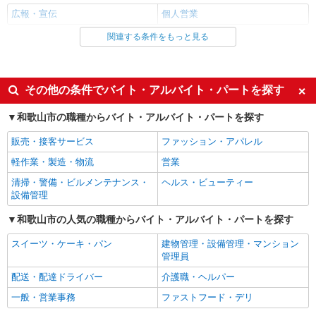
広報・宣伝
個人営業
関連する条件をもっと見る
同じ雇用形態から紀ノ川駅の求人を探す
正社員
同じ特徴から紀ノ川駅の求人を探す
その他の条件でバイト・アルバイト・パートを探す
入社日応相談
未経験歓迎
和歌山市の職種からバイト・アルバイト・パートを探す
女性活躍中
主婦・主夫歓迎
販売・接客サービス
ファッション・アパレル
学歴不問
ミドル（40代～）活躍中
軽作業・製造・物流
営業
エルダー（50代～）活躍中
シニア（60代～）活躍中
清掃・警備・ビルメンテナンス・
ヘルス・ビューティー
ボーナス・賞与あり
年間休日120日以上
設備管理
土日祝休み
車通勤OK
和歌山市の人気の職種からバイト・アルバイト・パートを探す
交通費支給
社会保険あり
スイーツ・ケーキ・パン
建物管理・設備管理・マンション
退職金・財形貯蓄制度あり
各種手当（家族・役職・インセン
管理員
ティブなど）あり
配送・配達ドライバー
介護職・ヘルパー
研修制度あり
一般・営業事務
ファストフード・デリ
同じ職種から求人を探す