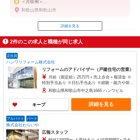
＜月収例＞
209,490円（50才 入社2年、固定給＋報奨金）
和歌山県和歌山市
239,490円（55才 入社3年、固定給＋報奨金＋イン
センティブ：保険契約3件）
詳細を見る
ID：AE0527611947
月給200,000円〜（新人手当含む）＋各種手当
※入社6ヶ月間の見習い手当含む
2
件のこの求人と職種が同じ求人
掲載期間終了
正社員
ハンワリフォーム株式会社
リフォームのアドバイザー（戸建住宅の営業）
月給（固定給）25万円＋売上歩合＋報奨金 ※
特別手当あり ※日払手当あり ※経験・能力や前職
給与を考慮します
和歌山県和歌山市中之島1665 ハンワビル
詳細を見る
キープ
アルバイト
パート
株式会社わらいや
広報スタッフ
時給1200円〜 ＊昇給あり ＊試用期間3ヶ月あ