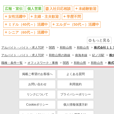
オフィスワーク・事務
広報・宣伝
個人営業
入社日応相談
未経験歓迎
広報・宣伝
女性活躍中
主婦・主夫歓迎
学歴不問
営業
ミドル（40代～）活躍中
エルダー（50代～）活躍中
同じ特徴から求人を探す
シニア（60代～）活躍中
もっと見る
未経験歓迎
ミドル（40代～）活躍中
アルバイト・バイト・求人TOP
ボーナス・賞与あり
関西
土日祝休み
和歌山県
和歌山市
株式会社１１
車通勤OK
交通費支給
アルバイト・バイト・求人TOP
和歌山県の路線
南海本線
紀ノ川駅
株
社会保険あり
職種・条件一覧
オフィスワーク・事務
関西
和歌山県
和歌山市
株式
掲載ご希望のお客様へ
よくある質問
お問い合わせ
利用規約
リンクについて
プライバシーポリシー
Cookieポリシー
個人情報保護方針