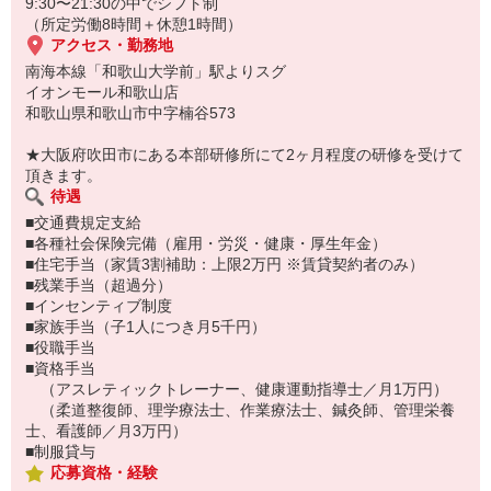
スポーツや身体を動かすことが好きなメンバーが集まっています 。
9:30〜21:30の中でシフト制
（所定労働8時間＋休憩1時間）
■仕事の流れ
アクセス・勤務地
・開店準備
南海本線「和歌山大学前」駅よりスグ
清掃・レジ確認・予約情報の共有・朝礼での業務確認
イオンモール和歌山店
和歌山県和歌山市中字楠谷573
・施術（40分〜120分）
お客様の体の状態を確認し、マンツーマンでストレッチを実施
★大阪府吹田市にある本部研修所にて2ヶ月程度の研修を受けて
頂きます。
・ホームケアのアドバイス
待遇
自宅でできる簡単なストレッチを案内
■交通費規定支給
■各種社会保険完備（雇用・労災・健康・厚生年金）
・受付・集客活動
■住宅手当（家賃3割補助：上限2万円 ※賃貸契約者のみ）
店頭での案内、電話応対、チラシ配布、SNS更新等
■残業手当（超過分）
■インセンティブ制度
・閉店作業
■家族手当（子1人につき月5千円）
精算、片付け、1日の振り返りを終礼で確認
■役職手当
■資格手当
（アスレティックトレーナー、健康運動指導士／月1万円）
（柔道整復師、理学療法士、作業療法士、鍼灸師、管理栄養
士、看護師／月3万円）
■制服貸与
応募資格・経験