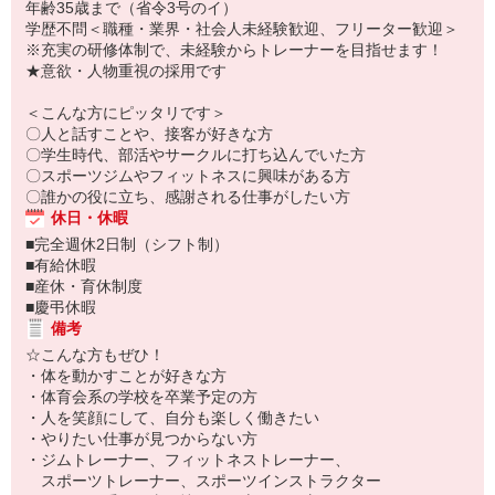
年齢35歳まで（省令3号のイ）
学歴不問＜職種・業界・社会人未経験歓迎、フリーター歓迎＞
※充実の研修体制で、未経験からトレーナーを目指せます！
★意欲・人物重視の採用です
＜こんな方にピッタリです＞
〇人と話すことや、接客が好きな方
〇学生時代、部活やサークルに打ち込んでいた方
〇スポーツジムやフィットネスに興味がある方
〇誰かの役に立ち、感謝される仕事がしたい方
休日・休暇
■完全週休2日制（シフト制）
■有給休暇
■産休・育休制度
■慶弔休暇
備考
☆こんな方もぜひ！
・体を動かすことが好きな方
・体育会系の学校を卒業予定の方
・人を笑顔にして、自分も楽しく働きたい
・やりたい仕事が見つからない方
・ジムトレーナー、フィットネストレーナー、
スポーツトレーナー、スポーツインストラクター