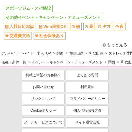
スポーツジム・スパ施設
その他イベント・キャンペーン・アミューズメント
入社日応相談
Web面接OK
朝
昼
夕方
夜
交通費支給
社会保険あり
もっと見る
アルバイト・バイト・求人TOP
関西
和歌山県
和歌山市
ストレッチ専門
職種・条件一覧
イベント・キャンペーン・アミューズメント
関西
和歌山
掲載ご希望のお客様へ
よくある質問
お問い合わせ
利用規約
リンクについて
プライバシーポリシー
Cookieポリシー
個人情報保護方針
メールサービスについて
サイト運営会社