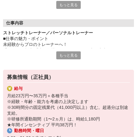
もっと見る
誰かの「明日」を変えるトレーナーになりませんか？
「人と話すこと、接客が好きな方」
「体に関わる仕事がしたい」
仕事内容
そんな想いを持つあなたへ。
ストレッチトレーナー／パーソナルトレーナー
■仕事の魅力・ポイント
私たちが提供するのは、単なるマッサージではありません。
未経験からプロのトレーナーへ！
プロアスリートも認める独自技術「コアバランスストレッチ」
手厚い研修制度 「専門知識がない…」という方も安心してくださ
で、
もっと見る
い。
お客様の身体の悩みを根本から解決し、
大阪の本部研修所で約2ヶ月間、知識や技術を集中的に学べる研修を
パフォーマンス向上をサポートする仕事です 。
用意しています 。
未経験からスタートし、一生役立つスキルを身につけることができ
ストレッチ専門店「Dr.stretch」
募集情報（正社員）
ます 。
当社は全国で240店舗以上を展開する
「Dr.stretch」のFC店です。
給与
「ありがとう」がダイレクトに届くやりがい お客様と1対1で向き合
ストレッチトレーナーとして、地域の健康を
月給23万円〜35万円＋各種手当
い、
一緒に支えていきませんか。
※経験・年齢・能力を考慮の上決定します
身体の変化を一緒に喜び合えるのがこの仕事の醍醐味。
※30時間分の固定残業代（41,000円以上）含む。超過分は別途
「体が軽くなった！」「おかげで柔軟が伸びた！」といった感動を
支給。
共有できます 。
※研修所通勤期間（1〜2ヵ月）は、時給1,180円
★年間インセンティブ 平均38万円！
同世代の仲間と切磋琢磨できる環境 ！
勤務時間・曜日
20代の先輩スタッフを中心に、