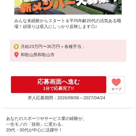
みんな未経験からスタート＆平均年齢20代の活気ある職
場！頑張りは収入にしっかり反映します◎♪
月給23万円〜35万円＋各種手当
※経験・年齢・能力を考慮の上決定します
和歌山県和歌山市
※30時間分の固定残業代（41,000円以上）含む。超
過分は別途支給。
※研修所通勤期間（1〜2ヵ月）は、時給1,180円
★年間インセンティブ 平均38万円！
応募画面へ進む
1分で応募完了!!
キープ
求人応募期間：2026/08/06～2027/04/24
あなたのスポーツやサービス業の経験が、
一生モノの「技術」に変わる。
20代・30代が中心に活躍中！
「Dr.stretch」で、