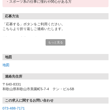
・スポーツ系の仕事に憧れや関心がある方
応募方法
「応募する」ボタンをご利用ください。
こちらより折り返しご連絡いたします。
電話でのご応募もお待ちしております。
もっと見る
面接時には履歴書（写真貼付）をお持ちください。
※面接は勤務地にて行います。
地図
◆応募・選考の流れ◆
地図
応募（電話またはウェブ）
※応募後、3営業日以内に折り返しご連絡いたします。
↓
連絡先住所
面接（WEB面接も相談可）
〒640-8331
※会社説明と面接を兼ねて行います。
和歌山県和歌山市美園町5-7-4 テン・ビル5B
気になる事はお気軽にご質問ください。
↓
内定・採用
この求人に関するお問い合わせ
※合否については1週間〜10日以内にご連絡いたします。
073-488-7171
※入社日等はご相談に応じます。