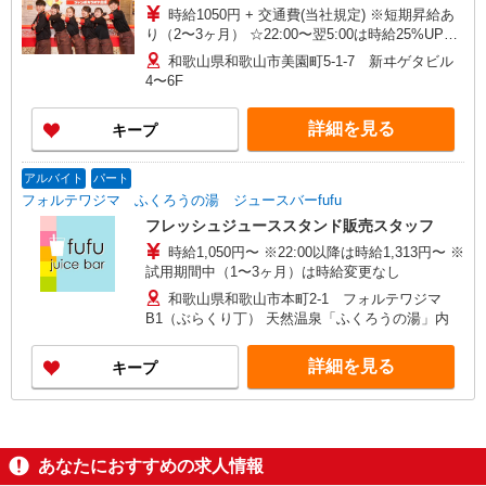
時給1050円 + 交通費(当社規定) ※短期昇給あ
り（2〜3ヶ月） ☆22:00〜翌5:00は時給25%UP！
☆研修中も時給は変わりません！ ☆前払いOK ★
和歌山県和歌山市美園町5-1-7 新ヰゲタビル
友達紹介キャンペーン実施中!!★ 今なら友達を紹
4〜6F
介した人、された人にそれぞれ５千円支給♪ 合計1
万円を支給します。 お友達を誘ってそれぞれ5千
詳細を見る
キープ
円をゲットしちゃいましょう！
アルバイト
パート
フォルテワジマ ふくろうの湯 ジュースバーfufu
フレッシュジューススタンド販売スタッフ
時給1,050円〜 ※22:00以降は時給1,313円〜 ※
試用期間中（1〜3ヶ月）は時給変更なし
和歌山県和歌山市本町2-1 フォルテワジマ
B1（ぶらくり丁） 天然温泉「ふくろうの湯」内
詳細を見る
キープ
あなたにおすすめの求人情報