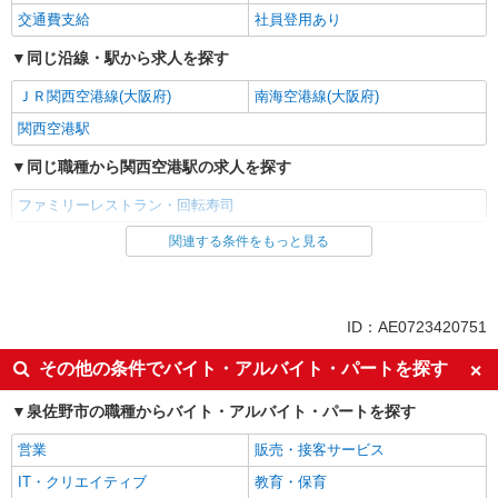
交通費支給
社員登用あり
同じ沿線・駅から求人を探す
ＪＲ関西空港線(大阪府)
南海空港線(大阪府)
関西空港駅
同じ職種から関西空港駅の求人を探す
ファミリーレストラン・回転寿司
関連する条件をもっと見る
同じ雇用形態から関西空港駅の求人を探す
アルバイト
パート
同じ特徴から関西空港駅の求人を探す
ID：AE0723420751
未経験歓迎
高校生OK
その他の条件でバイト・アルバイト・パートを探す
フリーター歓迎
週2～3日勤務OK
泉佐野市の職種からバイト・アルバイト・パートを探す
短時間勤務（1日4h以内）OK
扶養内勤務OK
営業
販売・接客サービス
交通費支給
社員登用あり
IT・クリエイティブ
教育・保育
同じ職種から求人を探す