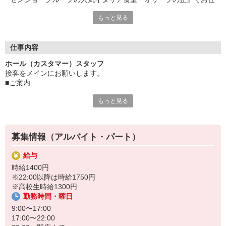
事始めませんか♪
もっと見る
◎人と接することやお世話をするのが好き
◎お客様とのコミュニケーションを楽しみたい
◎イタリアンが好き
仕事内容
そんなあなたにオススメ！
ホール（カスタマー）スタッフ
万全の研修体制でしっかりとお教えするので
接客をメインにお願いします。
未経験の方も安心してチャレンジしてくださいね！
■ご案内
■お料理の提供
固定シフトで予定も立てやすい♪
もっと見る
■デザート作成
曜日・時間はご相談ください。
■テーブルセッティング
「講義の合間に・学校終わりに」
■お会計
「家事の空いた時間に扶養内で」
「土日祝メインで安定収入」
募集情報（アルバイト・パート）
などなど、希望があれば遠慮なくご相談を♪
給与
時給1400円
※22:00以降は時給1750円
※高校生時給1300円
勤務時間・曜日
9:00〜17:00
17:00〜22:00