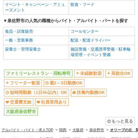
イベント・キャンペーン・アミュ
飲食・フード
飲食・フード
ーズメント
同じ特徴から求人を探す
泉佐野市の人気の職種からバイト・アルバイト・パートを探す
未経験歓迎
高校生OK
食品・試食販売
コールセンター
週2～3日勤務OK
短時間勤務（1日4h以内）OK
一般・営業事務
配送・配達ドライバー
扶養内勤務OK
交通費支給
栄養士・管理栄養士
施設警備・交通誘導警備・駐車輪
場管理・イベント警備
社員登用あり
ファミリーレストラン・回転寿司
未経験歓迎
高校生OK
フリーター歓迎
週2～3日勤務OK
短時間勤務（1日4h以内）OK
扶養内勤務OK
交通費支給
社員登用あり
大阪府泉佐野市
もっと見る
アルバイト・バイト・求人TOP
関西
大阪府
泉佐野市
オリーブの丘 