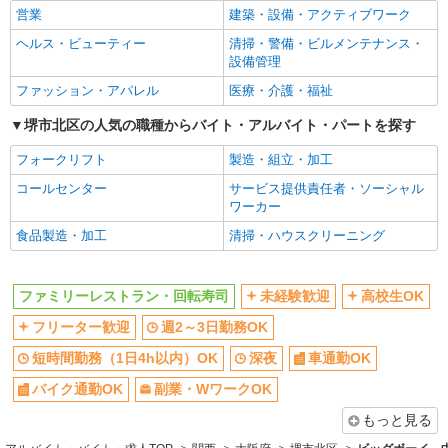
フリーター歓迎
週2～3日勤務OK
営業
建築・設備・アクティブワーク
短時間勤務（1日4h以内）OK
深夜
ヘルス・ビューティー
清掃・警備・ビルメンテナンス・
車通勤OK
バイク通勤OK
設備管理
副業・WワークOK
交通費支給
ファッション・アパレル
医療・介護・福祉
社会保険あり
まかない・食事補助
堺市北区の人気の職種からバイト・アルバイト・パートを探す
社員登用あり
フォークリフト
製造・組立・加工
同じ職種から求人を探す
コールセンター
サービス提供責任者・ソーシャル
ワーカー
飲食・フード
食品製造・加工
清掃・ハウスクリーニング
同じ特徴から求人を探す
未経験歓迎
高校生OK
ファミリーレストラン・回転寿司
未経験歓迎
高校生OK
週2～3日勤務OK
短時間勤務（1日4h以内）OK
フリーター歓迎
週2～3日勤務OK
深夜
車通勤OK
短時間勤務（1日4h以内）OK
深夜
車通勤OK
副業・WワークOK
交通費支給
バイク通勤OK
副業・WワークOK
社会保険あり
まかない・食事補助
もっと見る
社員登用あり