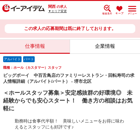
関西
の求人
▼エリア変更
この求人の応募期間は既に終了しております。
仕事情報
企業情報
アルバイト
パート
職種：ホール（カスタマー）スタッフ
ビッグボーイ 中百舌鳥店のファミリーレストラン・回転寿司の求
人情報詳細（アルバイト/パート） - 堺市北区
＜ホールスタッフ募集＞安定感抜群の好環境◎ 未
経験からでも安心スタート！ 働き方の相談はお気
軽に
勤務時は食事代半額！ 美味しいメニューをお得に味わ
えるとスタッフにも好評です♪