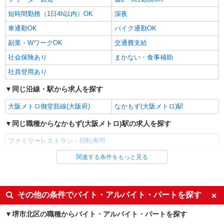
短時間勤務（1日4h以内）OK
深夜
車通勤OK
バイク通勤OK
副業・WワークOK
交通費支給
社会保険あり
まかない・食事補助
社員登用あり
同じ沿線・駅から求人を探す
大阪メトロ御堂筋線(大阪府)
なかもず(大阪メトロ)駅
同じ職種からなかもず(大阪メトロ)駅の求人を探す
ファミリーレストラン・回転寿司
関連する条件をもっと見る
同じ雇用形態からなかもず(大阪メトロ)駅の求人を探す
アルバイト
パート
同じ特徴からなかもず(大阪メトロ)駅の求人を探す
その他の条件でバイト・アルバイト・パートを探す
未経験歓迎
高校生OK
堺市北区の職種からバイト・アルバイト・パートを探す