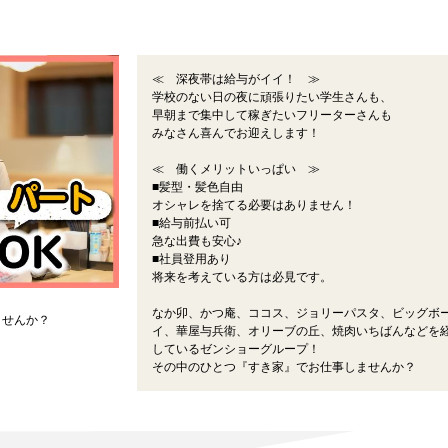
≪ 深夜帯は給与がイイ！ ≫
学校のない日の夜に頑張りたい学生さんも、
早朝まで集中して稼ぎたいフリーターさんも
みなさん喜んでお迎えします！
≪ 働くメリットいっぱい ≫
■髪型・髪色自由
オシャレを捨てる必要はありません！
■給与前払い可
急な出費も安心♪
■社員登用あり
将来を考えている方は必見です。
なか卯、かつ庵、ココス、ジョリーパスタ、ビッグボ
ませんか？
イ、華屋与兵衛、オリーブの丘、焼肉いちばんなどを
しているゼンショーグループ！
その中のひとつ『すき家』でお仕事しませんか？