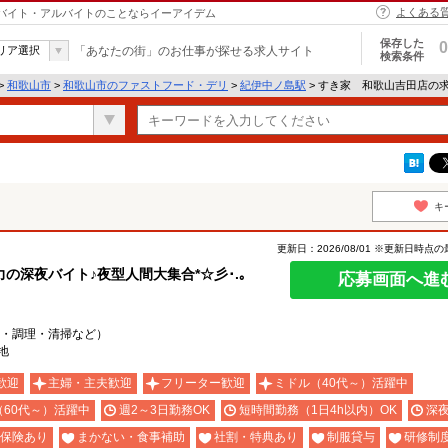
よくある
｜バイト・アルバイトのことならイーアイデム
保存した
0
リア選択
「あなたの街」のお仕事が探せる求人サイト
検索条件
>
和歌山市
>
和歌山市のファストフード・デリ
>
紀伊中ノ島駅
> すき家 和歌山吉田店の
キ
更新日：2026/08/01 ※更新日時点
深夜バイト♪夜型人間大集合*☆彡･.｡
応募画面へ進
・調理・清掃など）
地
歓迎
主婦・主夫歓迎
フリーター歓迎
ミドル（40代～）活躍中
（60代～）活躍中
週2～3日勤務OK
短時間勤務（1日4h以内）OK
深
保険あり
まかない・食事補助
社割・特典あり
制服貸与
研修制