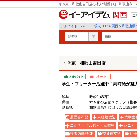
すき家 和歌山吉田店の求人情報詳細 - 和歌山市
エ
関西
アルバイト・バイト・求人TOP
>
関西
>
和歌山県
勤務地
職種
すき家 和歌山吉田店
アルバイト
パート
学生・フリーター活躍中！高時給が魅力の
給与
時給1,463円
職種
すき家の店舗スタッフ（接客
勤務地
和歌山県和歌山市吉田392番
履歴書不要
未経験歓迎
大学生
エルダー（50代～）活躍中
シニア
扶養内勤務OK
交通費支給
社会