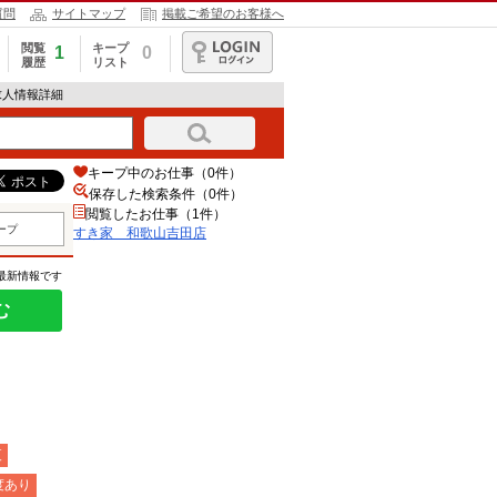
質問
サイトマップ
掲載ご希望のお客様へ
閲覧
キープ
1
0
履歴
リスト
ログイン
求人情報詳細
キープ中のお仕事（0件）
保存した検索条件（
0
件）
閲覧したお仕事（1件）
ープ
すき家 和歌山吉田店
の最新情報です
む
夜
度あり