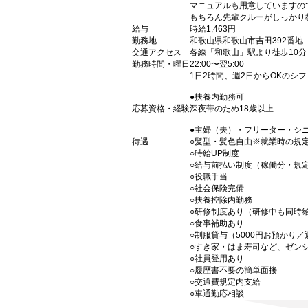
マニュアルも用意していますの
もちろん先輩クルーがしっかり
給与
時給1,463円
勤務地
和歌山県和歌山市吉田392番地
交通アクセス
各線「和歌山」駅より徒歩10分
勤務時間・曜日
22:00〜翌5:00
1日2時間、週2日からOKのシ
●扶養内勤務可
応募資格・経験
深夜帯のため18歳以上
●主婦（夫）・フリーター・シ
待遇
○髪型・髪色自由※就業時の規
○時給UP制度
○給与前払い制度（稼働分・規
○役職手当
○社会保険完備
○扶養控除内勤務
○研修制度あり（研修中も同時
○食事補助あり
○制服貸与（5000円お預かり
○すき家・はま寿司など、ゼン
○社員登用あり
○履歴書不要の簡単面接
○交通費規定内支給
○車通勤応相談