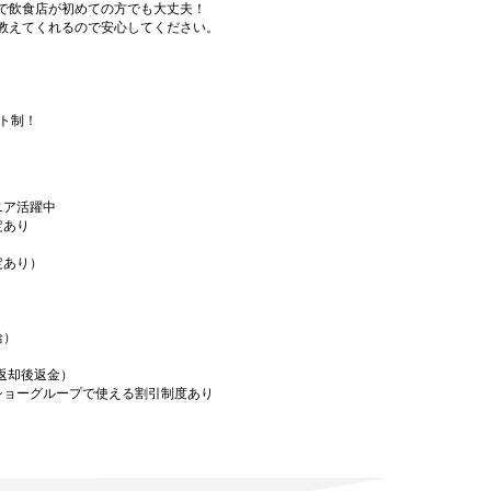
で飲食店が初めての方でも大丈夫！
教えてくれるので安心してください。
フト制！
ニア活躍中
定あり
定あり）
給）
／返却後返金）
ショーグループで使える割引制度あり