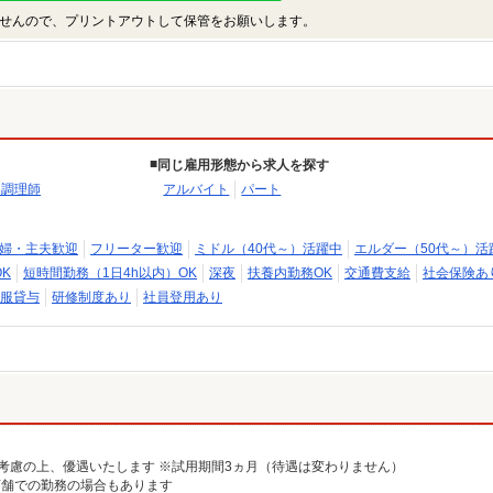
せんので、プリントアウトして保管をお願いします。
同じ雇用形態から求人を探す
・調理師
アルバイト
パート
婦・主夫歓迎
フリーター歓迎
ミドル（40代～）活躍中
エルダー（50代～）活
K
短時間勤務（1日4h以内）OK
深夜
扶養内勤務OK
交通費支給
社会保険あ
服貸与
研修制度あり
社員登用あり
を考慮の上、優遇いたします ※試用期間3ヵ月（待遇は変わりません）
別店舗での勤務の場合もあります