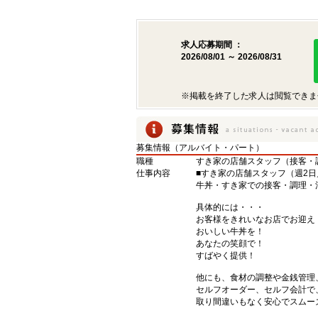
求人応募期間 ：
2026/08/01 ～ 2026/08/31
※掲載を終了した求人は閲覧できま
募集情報（アルバイト・パート）
職種
すき家の店舗スタッフ（接客・
仕事内容
■すき家の店舗スタッフ（週2日
牛丼・すき家での接客・調理・
具体的には・・・
お客様をきれいなお店でお迎え
おいしい牛丼を！
あなたの笑顔で！
すばやく提供！
他にも、食材の調整や金銭管理
セルフオーダー、セルフ会計で
取り間違いもなく安心でスムー