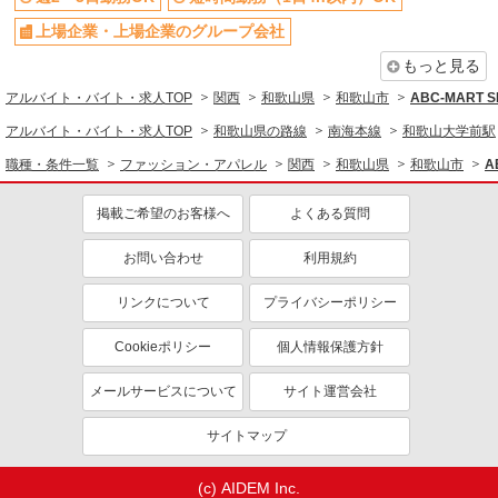
同じ特徴から求人を探す
上場企業・上場企業のグループ会社
未経験歓迎
高校生OK
もっと見る
英語が活かせる
ボーナス・賞与あり
アルバイト・バイト・求人TOP
関西
和歌山県
和歌山市
ABC-MAR
週2～3日勤務OK
短時間勤務（1日4h以内）OK
アルバイト・バイト・求人TOP
和歌山県の路線
南海本線
和歌山大学前駅
上場企業・上場企業のグループ会
車通勤OK
社
職種・条件一覧
ファッション・アパレル
関西
和歌山県
和歌山市
A
扶養内勤務OK
交通費支給
掲載ご希望のお客様へ
よくある質問
社会保険あり
社員登用あり
お問い合わせ
利用規約
リンクについて
プライバシーポリシー
Cookieポリシー
個人情報保護方針
メールサービスについて
サイト運営会社
サイトマップ
(c) AIDEM Inc.