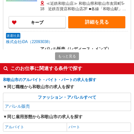
残業手当：28,100円（月給に含む） ※経験・能力
≪近鉄和歌山店≫ 和歌山県和歌山市友田町5-
考慮 ※固定残業時間は1ヶ月あたり20時間、超過
18 近鉄百貨店和歌山店2F ■各線「和歌山駅」よ
時は追加で残業手当支給 ※月3万円まで交通費支
り徒歩2分
給 ※試用期間（2〜3ヶ月）も同条件 【手当】固
詳細を見る
キープ
定残業手当／資格手当／店舗職制手当／住宅手当
（実家外かつ賃貸の場合のみ別途支給）※入社時
から支給／特別手当 ※手当の種類はエリアにより
派遣社員
異なります。詳細は面接時にお尋ねください。 ＼
株式会社iDA（22093038）
入社２大特典キャンペーン実施中！／※詳細は備
アパレル販売（レディース・メンズ）
考欄にて
時給1550円〜1700円 ご経験・スキルにより考
もっと見る
慮致します
このお仕事に関連する条件で探す
和歌山県和歌山市 JR「和歌山駅」徒歩2分
和歌山市のアルバイト・バイト・パートの求人を探す
詳細を見る
キープ
同じ職種から和歌山市の求人を探す
派遣社員
ファッション・アパレルすべて
株式会社スタッフブリッジ V241204
アパレル販売
LACOSTEでのショップ販売
時給1400円〜1600円 ※経験・能力等による
同じ雇用形態から和歌山市の求人を探す
【近鉄百貨店 和歌山店】 和歌山県和歌山市友
アルバイト
パート
田町5-18