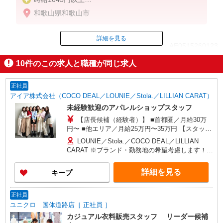
高校生時給1045円以上
和歌山県和歌山市
詳細を見る
ID：AE0515260123
10
件のこの求人と職種が同じ求人
掲載期間終了
正社員
アイア株式会社（COCO DEAL／LOUNIE／Stola.／LILLIAN CARAT）
未経験歓迎のアパレルショップスタッフ
【店長候補（経験者）】 ■首都圏／月給30万
円〜 ■他エリア／月給25万円〜35万円 【スタッ
フ】 ■首都圏／月給24万3,800円〜40万円 ■大阪／
LOUNIE／Stola.／COCO DEAL／LILLIAN
月給23万3,500円〜35万円 ■京都、兵庫、愛知、岐
CARAT ※ブランド・勤務地の希望考慮します！※
阜、福岡／月給22万7,800円〜35万円 ■他エリア／
転勤なし 更に東京、神奈川、千葉、埼玉、北海
月給22万2,100円〜35万円 固定残業手当含む（1ヶ
道、宮城（仙台）、愛知、岐阜、大阪、兵庫、京
詳細を見る
キープ
月あたり20時間）※超過時は追加支給 首都圏エリ
都、和歌山、岡山、広島、愛媛、福岡、長崎、宮
ア：30,800円 大阪：29,500円 京都、兵庫、愛知、
崎、熊本などの各店舗で募集しています。
岐阜、福岡：28,800円 他：28,100円 ※経験・能力
【COCO DEAL】 札幌PARCO店 ルミネ新宿
正社員
考慮 ※試用期間3ヶ月も同条件（首都圏：店長候
LUMINE2店／ルミネ池袋店／ルミネ横浜／ルミネ
ユニクロ 国体道路店［ 正社員 ］
補は月給27万円〜）
大宮店／ルミネ有楽町店 ルミネ立川店／ルミネ町
カジュアル衣料販売スタッフ リーダー候補
田店／池袋PARCO店／東京スカイツリータウン・