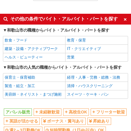
アルバイト
パート
同じ特徴から和歌山大学前駅の求人を探す
その他の条件でバイト・アルバイト・パートを探す
未経験歓迎
高校生OK
和歌山市の職種からバイト・アルバイト・パートを探す
フリーター歓迎
英語が活かせる
飲食・フード
教育・保育
ボーナス・賞与あり
昇給あり
建築・設備・アクティブワーク
IT・クリエイティブ
週2～3日勤務OK
短時間勤務（1日4h以内）OK
ヘルス・ビューティー
営業
上場企業・上場企業のグループ会
車通勤OK
社
和歌山市の人気の職種からバイト・アルバイト・パートを探す
バイク通勤OK
扶養内勤務OK
保育士・保育補助
経理・人事・労務・総務・法務
交通費支給
社会保険あり
製造・組立・加工
清掃・ハウスクリーニング
社員登用あり
美容師・ネイリスト・まつげ施術
スイーツ・ケーキ・パン
同じ職種から求人を探す
アパレル販売
未経験歓迎
高校生OK
フリーター歓迎
ファッション・アパレル
英語が活かせる
ボーナス・賞与あり
昇給あり
アパレル販売
週2～3日勤務OK
短時間勤務（1日4h以内）OK