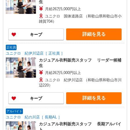
生
ソラマチ店 イクスピアリ店／イオンレイクタウン
月給26万5,000円以上
店／ジョイナス店／テラスモール湘南店 タカシマ
ヤ ゲートタワーモール店／イオンモール各務原イ
ユニクロ 国体道路店 （和歌山県和歌山市小
ンター店／イオン大高SC店 なんばCITY店／天王
雑賀704）
寺MIO店／阪神梅田本店／京都ポルタ店／阪急西
宮ガーデンズ店 ルクアイーレ大阪店／岡山一番街
詳細を見る
キープ
店／ミナモア広島店／博多阪急店／天神ソラリア
プラザ店 ▽他、詳しくは備考をご参照ください。
正社員
ユニクロ 紀伊川辺店［ 正社員 ］
カジュアル衣料販売スタッフ リーダー候補
生
月給26万5,000円以上
ユニクロ 紀伊川辺店 （和歌山県和歌山市川
辺220）
詳細を見る
キープ
アルバイト
ユニクロ 紀の川店［ 長期AL ］
カジュアル衣料販売スタッフ 長期アルバイ
ト