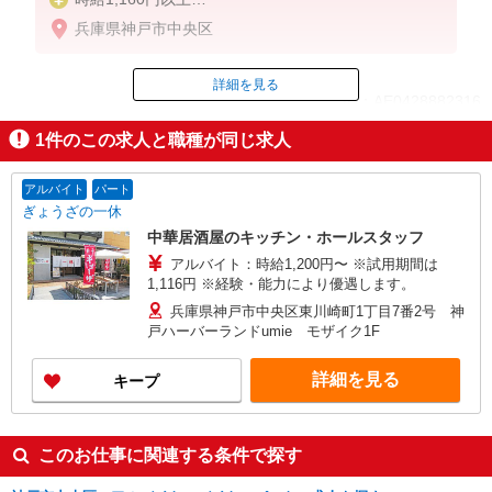
兵庫県神戸市中央区
高校生 時給1,116円以上
深夜 時給1,450円以上
研修 時給1,116円
詳細を見る
ID：AE0428882316
高校生研修 時給1,116円
深夜研修 時給1,395円
1
件のこの求人と職種が同じ求人
※交通費規定支給
掲載期間終了
アルバイト
パート
ぎょうざの一休
中華居酒屋のキッチン・ホールスタッフ
アルバイト：時給1,200円〜 ※試用期間は
1,116円 ※経験・能力により優遇します。
兵庫県神戸市中央区東川崎町1丁目7番2号 神
戸ハーバーランドumie モザイク1F
詳細を見る
キープ
このお仕事に関連する条件で探す