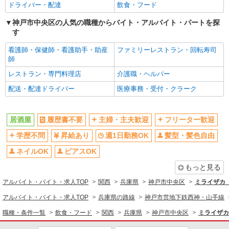
ピアスOK
駅直結・駅チカ
ドライバー・配達
飲食・フード
交通費支給
社会保険あり
神戸市中央区の人気の職種からバイト・アルバイト・パートを探
す
まかない・食事補助
制服貸与
研修制度あり
社員登用あり
看護師・保健師・看護助手・助産
ファミリーレストラン・回転寿司
師
深夜
レストラン・専門料理店
介護職・ヘルパー
同じ職種から求人を探す
配送・配達ドライバー
医療事務・受付・クラーク
飲食・フード
居酒屋
居酒屋
履歴書不要
主婦・主夫歓迎
フリーター歓迎
同じ特徴から求人を探す
学歴不問
昇給あり
週1日勤務OK
髪型・髪色自由
週1日勤務OK
交通費支給
ネイルOK
ピアスOK
社会保険あり
まかない・食事補助
もっと見る
社員登用あり
深夜
アルバイト・バイト・求人TOP
関西
兵庫県
神戸市中央区
ミライザカ
アルバイト・バイト・求人TOP
兵庫県の路線
神戸市営地下鉄西神・山手線
職種・条件一覧
飲食・フード
関西
兵庫県
神戸市中央区
ミライザカ