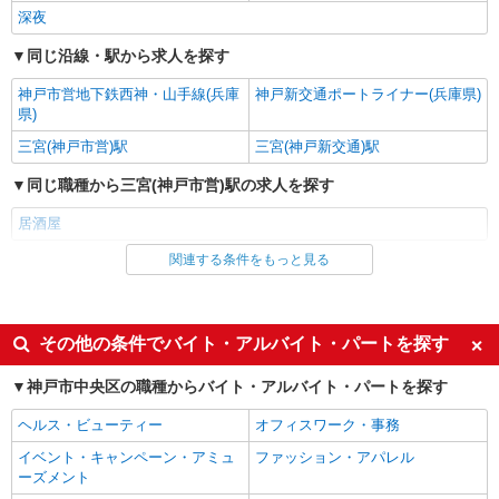
深夜
同じ沿線・駅から求人を探す
神戸市営地下鉄西神・山手線(兵庫
神戸新交通ポートライナー(兵庫県)
県)
三宮(神戸市営)駅
三宮(神戸新交通)駅
同じ職種から三宮(神戸市営)駅の求人を探す
居酒屋
関連する条件をもっと見る
同じ雇用形態から三宮(神戸市営)駅の求人を探す
アルバイト
パート
同じ特徴から三宮(神戸市営)駅の求人を探す
その他の条件でバイト・アルバイト・パートを探す
履歴書不要
主婦・主夫歓迎
神戸市中央区の職種からバイト・アルバイト・パートを探す
フリーター歓迎
学歴不問
ヘルス・ビューティー
オフィスワーク・事務
昇給あり
週1日勤務OK
イベント・キャンペーン・アミュ
ファッション・アパレル
髪型・髪色自由
ネイルOK
ーズメント