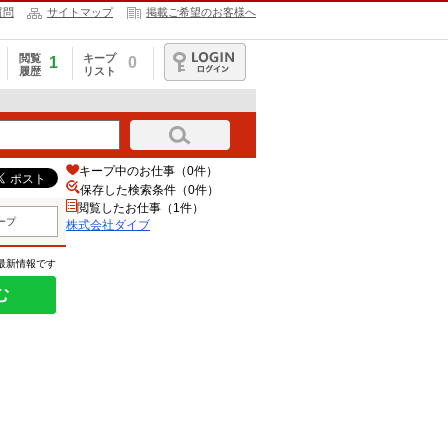
質問
サイトマップ
掲載ご希望のお客様へ
閲覧
キープ
1
0
履歴
リスト
ログイン
キープ中のお仕事（0件）
保存した検索条件（
0
件）
閲覧したお仕事（1件）
ープ
株式会社ダイブ
の最新情報です
む