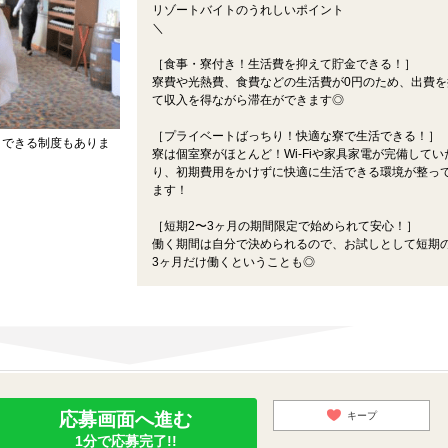
リゾートバイトのうれしいポイント
＼
［食事・寮付き！生活費を抑えて貯金できる！］
寮費や光熱費、食費などの生活費が0円のため、出費を
て収入を得ながら滞在ができます◎
［プライベートばっちり！快適な寮で生活できる！］
りできる制度もありま
寮は個室寮がほとんど！Wi-Fiや家具家電が完備してい
り、初期費用をかけずに快適に生活できる環境が整っ
ます！
［短期2〜3ヶ月の期間限定で始められて安心！］
働く期間は自分で決められるので、お試しとして短期の
3ヶ月だけ働くということも◎
応募画面へ進む
キープ
1分で応募完了!!