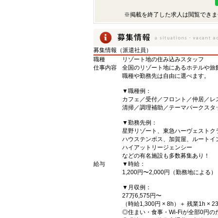
※掲載を終了した求人は閲覧できま
募集情報（派遣社員）
職種
リゾート地の住み込みスタッフ
仕事内容
全国のリゾート地にあるホテルや旅
職種や勤務先は自由に選べます。
▼職種例：
カフェ／受付／フロント／仲居／レ
清掃／調理補助／テーマパークスタ
▼勤務先例：
星野リゾート、東急ハーヴェストク
ハウステンボス、加賀屋、ルートイ
ハイアットリージェンシー
などの有名施設も多数募集あり！
給与
▼時給：
1,200円〜2,000円（勤務地による）
▼月収例：
27万6,575円〜
（時給1,300円 × 8h）＋ 残業1h × 2
◎住まい・食事・Wi-Fiが全部0円