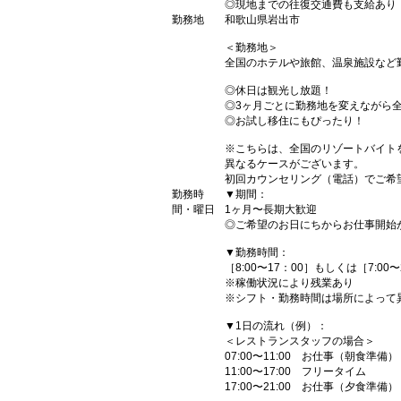
◎現地までの往復交通費も支給あり
勤務地
和歌山県岩出市
＜勤務地＞
全国のホテルや旅館、温泉施設など
◎休日は観光し放題！
◎3ヶ月ごとに勤務地を変えながら
◎お試し移住にもぴったり！
※こちらは、全国のリゾートバイト
異なるケースがございます。
初回カウンセリング（電話）でご希
勤務時
▼期間：
間・曜日
1ヶ月〜長期大歓迎
◎ご希望のお日にちからお仕事開始
▼勤務時間：
［8:00〜17：00］もしくは［7:0
※稼働状況により残業あり
※シフト・勤務時間は場所によって
▼1日の流れ（例）：
＜レストランスタッフの場合＞
07:00〜11:00 お仕事（朝食準備）
11:00〜17:00 フリータイム
17:00〜21:00 お仕事（夕食準備）