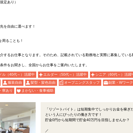
規定あり）
先を自由に選べます！
を周ることも！
介するお仕事となります。そのため、記載されている勤務地と実際に募集している
条件をお聞きし、全国からお仕事をご案内いたします。
ドル（40代～）活躍中
エルダー（50代～）活躍中
シニア（60代～）活躍
服装自由
髪型・髪色自由
オープニングスタッフ
副業・Wワーク
・寮あり
まかない・食事補助
「リゾートバイト」は短期集中でしっかりお金を稼ぎ
という人にぴったりの働き方です！
貯金0円から短期間で貯金40万円を目指しませんか？
／