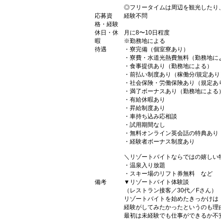
◎フリータイムは周辺を観光したり
応募資
経験不問
格・経験
休日・休
月に8〜10日程度
暇
※勤務地による
待遇
・寮完備（個室寮あり）
・寮費・水道光熱費無料（勤務地に
・食事提供あり（勤務地による）
・前払い制度あり（稼働分/規定あり
・社会保険・労働保険あり（規定あ
・満了ボーナスあり（勤務地による
・有給休暇あり
・昇給制度あり
・車持ち込み応相談
・試用期間なし
・無料オンライン英会話の特典あり
・経験者ボーナス制度あり
＼リゾートバイトならではの嬉しい
・温泉入り放題
・スキー場のリフト券無料 など
備考
▼リゾートバイト体験談
（レストラン接客／30代／Fさん）
リゾートバイトを始めたきっかけは
経験がしてみたかったというのも理
最初は未経験でも仕事ができるか不