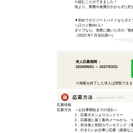
り組むことができました！
何より、寮費や食費がかからずに貯
▼初めてのリゾートバイトならダイ
＼口コミ数No.1／
ダイブなら、実際に働いた方の『勤
（2025 年7 月当社調べ）
求人応募期間 ：
2026/06/01 ～ 2027/03/31
※掲載を終了した求人は閲覧できま
応募情報
応募方法
＜お仕事開始までの流れ＞
1．応募ボタンよりエントリー
2．応募後に届く案内メールから、マ
3．担当者と初回カウンセリング（電
4．行きたいお仕事に応募（面接な