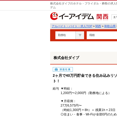
株式会社ダイブのホテル・ブライダル・葬祭の求人情
デム
エ
関西
アルバイト・バイト・求人TOP
>
関西
>
和歌山県
勤務地
職種
株式会社ダイブ
派遣社員
2ヶ月で40万円貯金できる住み込みリ
ト！
給与
▼時給：
1,200円〜2,000円（勤務地による）
▼月収例：
27万6,575円〜
（時給1,300円 × 8h）＋ 残業1h × 23日
◎住まい・食事・Wi-Fiが全部0円の