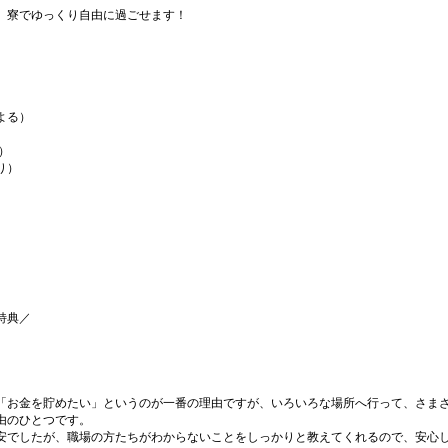
、寮でゆっくり自由に過ごせます！
よる）
）
り）
）
特典／
「お金を貯めたい」というのが一番の理由ですが、いろいろな場所へ行って、さま
由のひとつです。
安でしたが、職場の方たちがわからないことをしっかりと教えてくれるので、安心