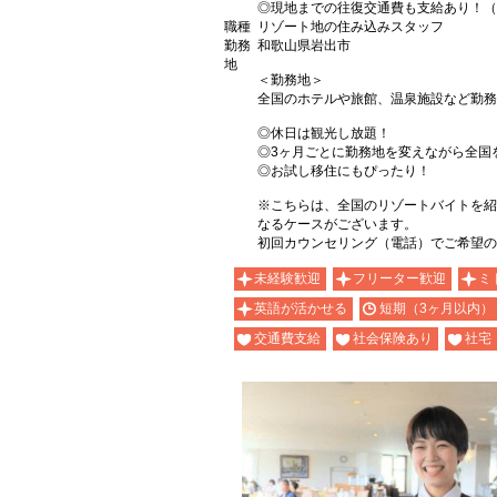
◎現地までの往復交通費も支給あり！（
職種
リゾート地の住み込みスタッフ
勤務
和歌山県岩出市
地
＜勤務地＞
全国のホテルや旅館、温泉施設など勤務
◎休日は観光し放題！
◎3ヶ月ごとに勤務地を変えながら全国
◎お試し移住にもぴったり！
※こちらは、全国のリゾートバイトを紹
なるケースがございます。
初回カウンセリング（電話）でご希望の
未経験歓迎
フリーター歓迎
ミ
英語が活かせる
短期（3ヶ月以内）
交通費支給
社会保険あり
社宅