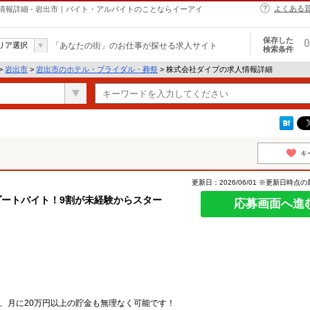
よくある
報詳細 - 岩出市｜バイト・アルバイトのことならイーアイ
保存した
0
リア選択
「あなたの街」のお仕事が探せる求人サイト
検索条件
>
岩出市
>
岩出市のホテル・ブライダル・葬祭
> 株式会社ダイブの求人情報詳細
キ
更新日：2026/06/01 ※更新日時点
ゾートバイト！9割が未経験からスター
応募画面へ進
ため、月に20万円以上の貯金も無理なく可能です！