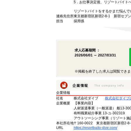
5．お仕事決定後、リゾートバイト
リゾートバイトをするかまだ悩んで
連絡先住所
東京都新宿区新宿2-8-1 新宿セブン
担当
採用係
求人応募期間 ：
2026/06/01 ～ 2027/03/31
※掲載を終了した求人は閲覧できま
企業情報
社名
株式会社ダイブ
株式会社ダイブ
企業概要
【事業内容】
人材派遣事業（一般派遣） 般13-300
有料職業紹介事業 13-ユ-302319
アウトソーシング事業（リゾート施
本社所在地
〒160-0022 東京都新宿区新宿2-
URL
https://resortbaito-dive.com/