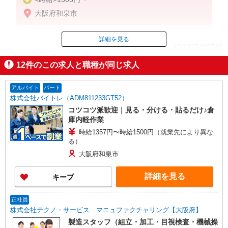
大阪府和泉市
詳細を見る
ID：AD1027490748
12
件のこの求人と職種が同じ求人
掲載期間終了
アルバイト
パート
株式会社バイトレ（ADM811233GT52）
コツコツ派歓迎｜見る・分ける・貼るだけ♪倉
庫内軽作業
時給1357円〜時給1500円（就業先により異な
る）
大阪府和泉市
詳細を見る
キープ
正社員
株式会社テクノ・サービス マニュファクチャリング【大阪府】
製造スタッフ（組立・加工・目視検査・機械操