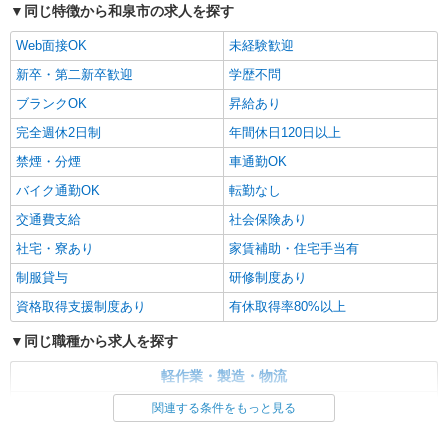
同じ特徴から和泉市の求人を探す
時給1,420円 月収例： 1420円×8時間＝11,360
円×20日＝22万7,200円 別途 交通費全額支給
Web面接OK
未経験歓迎
大阪府和泉市
新卒・第二新卒歓迎
学歴不問
ブランクOK
昇給あり
詳細を見る
キープ
完全週休2日制
年間休日120日以上
派遣社員
禁煙・分煙
車通勤OK
株式会社PLUS１コミュニケーションズ
バイク通勤OK
転勤なし
半導体製品パーツの仕上げスタッフ
交通費支給
時給1,400円
社会保険あり
大阪府和泉市観音寺町
社宅・寮あり
家賃補助・住宅手当有
制服貸与
研修制度あり
詳細を見る
キープ
資格取得支援制度あり
有休取得率80%以上
同じ職種から求人を探す
軽作業・製造・物流
製造・組立・加工
関連する条件をもっと見る
同じ特徴から求人を探す