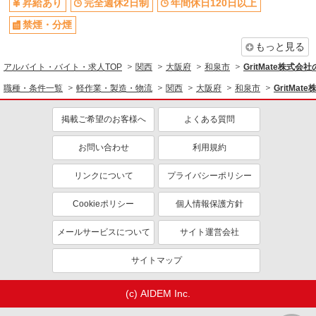
昇給あり
完全週休2日制
年間休日120日以上
禁煙・分煙
もっと見る
アルバイト・バイト・求人TOP
関西
大阪府
和泉市
GritMate株式
職種・条件一覧
軽作業・製造・物流
関西
大阪府
和泉市
GritMa
掲載ご希望のお客様へ
よくある質問
お問い合わせ
利用規約
リンクについて
プライバシーポリシー
Cookieポリシー
個人情報保護方針
メールサービスについて
サイト運営会社
サイトマップ
(c) AIDEM Inc.