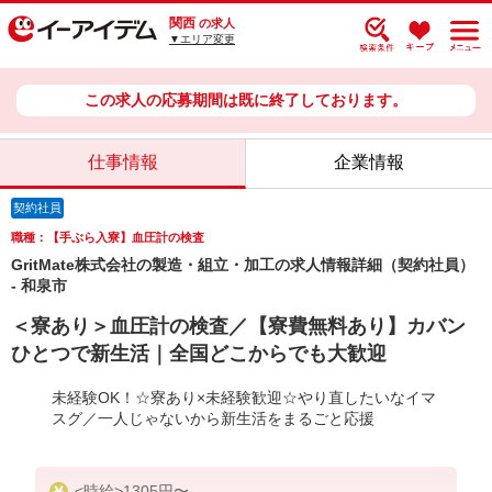
関西
の求人
▼エリア変更
この求人の応募期間は既に終了しております。
仕事情報
企業情報
契約社員
職種：【手ぶら入寮】血圧計の検査
GritMate株式会社の製造・組立・加工の求人情報詳細（契約社員）
- 和泉市
＜寮あり＞血圧計の検査／【寮費無料あり】カバン
ひとつで新生活｜全国どこからでも大歓迎
未経験OK！☆寮あり×未経験歓迎☆やり直したいなイマ
スグ／一人じゃないから新生活をまるごと応援
<時給>1305円〜