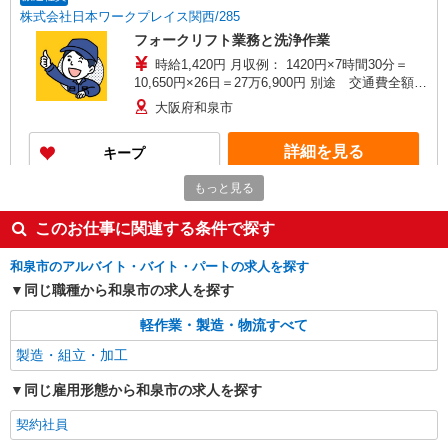
株式会社日本ワークプレイス関西/285
フォークリフト業務と洗浄作業
時給1,420円 月収例： 1420円×7時間30分＝
10,650円×26日＝27万6,900円 別途 交通費全額支
給
大阪府和泉市
詳細を見る
キープ
もっと見る
派遣社員
株式会社日本ワークプレイス関西/624
このお仕事に関連する条件で探す
機械加工、手直し作業
時給1,520円 月収例： 1520円×8時間＝12,160
和泉市のアルバイト・バイト・パートの求人を探す
円×20日＝24万3,200円 別途 交通費全額支給
同じ職種から和泉市の求人を探す
大阪府和泉市あゆみ野
軽作業・製造・物流すべて
詳細を見る
キープ
製造・組立・加工
同じ雇用形態から和泉市の求人を探す
派遣社員
株式会社日本ワークプレイス関西/292
契約社員
マシンオペレーター、ピッキング作業