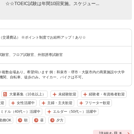
☆☆TOEIC試験は年間10回実施。スケジュー...
0円（交通費込） ※ポイント制度でお給料アップ！あり☆
室試験官、フロア試験官、外部誘導試験官
※複数会場あり。希望伺います 例：和泉市・堺市・大阪市内の商業施設や大学
通機関、自転車、徒歩のみ。マイカー、バイクは不可。
大量募集（10名以上）
未経験歓迎
経験者・有資格者歓迎
歓迎
女性活躍中
主婦・主夫歓迎
フリーター歓迎
ミドル（40代～）活躍中
エルダー（50代～）活躍中
勤務OK
朝
昼
夕方
詳細を見る