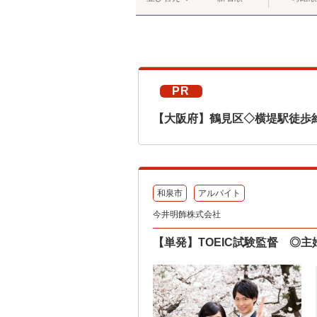
PR
【大阪府】鶴見区◇横堤駅徒歩
和泉市
アルバイト
今井明飾株式会社
【単発】TOEIC試験監督 ◎