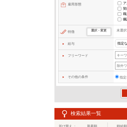
ア
雇用形態
契
職
嘱
未選択
選択・変更
特徴
給与
フリーワード
その他の条件
指定
この
検索結果一覧
並び替え ：
新着順
時給順