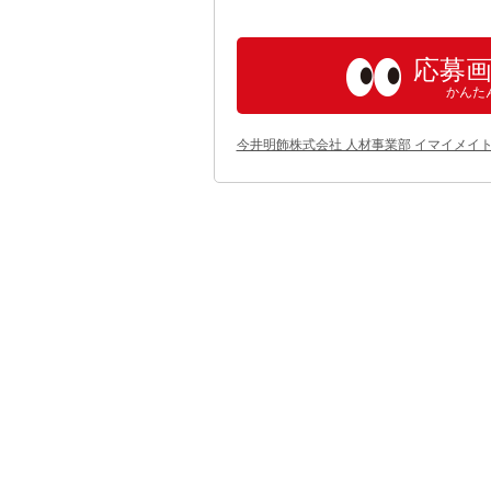
応募
かんた
今井明飾株式会社 人材事業部 イマイメイ