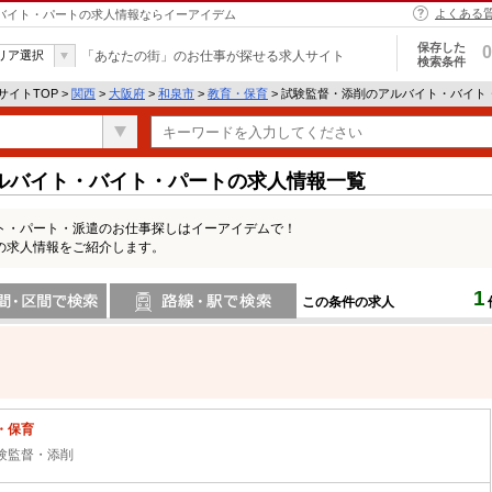
よくある
・バイト・パートの求人情報ならイーアイデム
保存した
0
リア選択
「あなたの街」のお仕事が探せる求人サイト
検索条件
イトTOP >
関西
>
大阪府
>
和泉市
>
教育・保育
> 試験監督・添削のアルバイト・バイト
ルバイト・バイト・パートの求人情報一覧
ト・パート・派遣のお仕事探しはイーアイデムで！
の求人情報をご紹介します。
1
この条件の求人
間で検索
路線・駅・駅で検索
・保育
験監督・添削