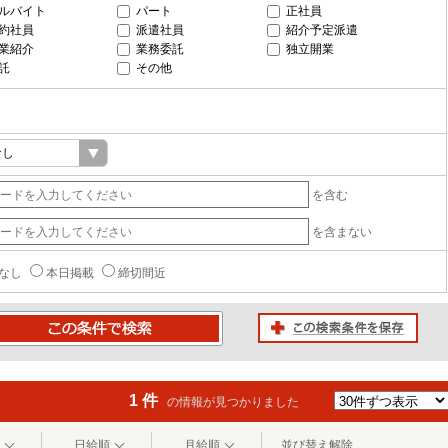
ルバイト
パート
正社員
約社員
派遣社員
紹介予定派遣
業紹介
業務委託
独立開業
託
その他
を含む
を含まない
なし
本日掲載
締切間近
この検索条件を保存
条件で検索
1 件
の情報が見つかりました
日給順
月給順
並び替え解除