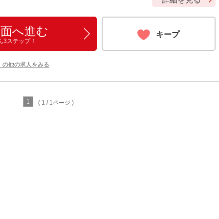
画面へ進む
キープ
ん3ステップ！
ト の他の求人をみる
1
( 1 / 1ページ )