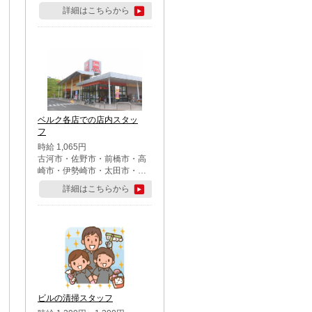
詳細はこちらから
ベルク各店での店内スタッ
フ
時給 1,065円
古河市・佐野市・前橋市・高
崎市・伊勢崎市・太田市・館
林市・藤岡市・大泉町・さい
詳細はこちらから
たま市北区・川越市・熊谷
市・行田市・秩父市・所沢
市・飯能市・東松山市・坂戸
市・鶴ケ島市・千葉市中央
区・市川市・松戸市・習志野
市・柏市・流山市・八千代
市・足立区・江戸川区・八王
子市・町田市
ビルの清掃スタッフ