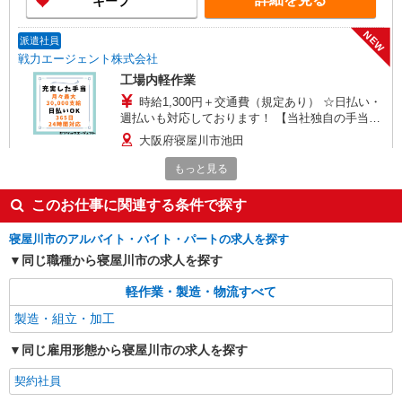
キープ
NEW
派遣社員
戦力エージェント株式会社
工場内軽作業
時給1,300円＋交通費（規定あり） ☆日払い・
週払いも対応しております！ 【当社独自の手当
↓】 世帯主手当（3,000円〜）、家族手当（配偶
大阪府寝屋川市池田
者1万円、お子様一人5,000円）あり
もっと見る
詳細を見る
キープ
このお仕事に関連する条件で探す
NEW
派遣社員
寝屋川市のアルバイト・バイト・パートの求人を探す
戦力エージェント株式会社
同じ職種から寝屋川市の求人を探す
金属加工
時給1,350円＋交通費（規定あり） ☆日払い・
軽作業・製造・物流すべて
週払いも対応しております。 【当社独自の手
当】 世帯主手当（3,000円）、家族手当（配偶
製造・組立・加工
大阪府寝屋川市中北田
者1万円、お子様一人5,000円）あり
同じ雇用形態から寝屋川市の求人を探す
詳細を見る
キープ
契約社員
NEW
派遣社員