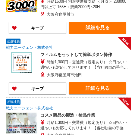
時給1600円 別途交通費支給 ＜月収＞ 288000
円以上可 155H＋残業2000円×20H
大阪府寝屋川市
詳細を見る
キープ
NEW
派遣社員
戦力エージェント株式会社
フィルムをセットして簡単ボタン操作
時給1,300円＋交通費（規定あり） ☆日払い・
週払いも対応しております！ 【当社独自の手当
↓】 世帯主手当（3,000円〜）、家族手当（配偶
大阪府寝屋川市池田
者1万円、お子様一人5,000円）あり
詳細を見る
キープ
NEW
派遣社員
戦力エージェント株式会社
コスメ商品の製造・検品作業
時給1,300円＋交通費（規定あり） ☆日払い・
週払いも対応しております！ 【当社独自の手当
↓】 世帯主手当（3,000円〜）、家族手当（配偶