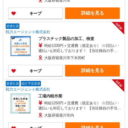
大阪府寝屋川市
者1万円、お子様一人5,000円）あり 【月収例】 時
給1300円×7.25H×21日＝197,000円
詳細を見る
キープ
NEW
派遣社員
戦力エージェント株式会社
プラスチック製品の加工、検査
時給1330円＋交通費（規定あり） ☆日払い・
週払いも対応しております！ 【当社独自の手
当】 世帯主手当（3,000円〜）、家族手当（配
大阪府寝屋川市下木田町
偶者1万円、お子様一人5,000円）あり
詳細を見る
キープ
NEW
派遣社員
紹介予定派遣
戦力エージェント株式会社
工場内軽作業
時給1250円＋交通費（規定あり） ☆日払い・
週払いも対応しております！ 【当社独自の手当
↓】 世帯主手当（3,000円〜）、家族手当（配偶
大阪府寝屋川市内
者1万円、お子様一人5,000円）あり
詳細を見る