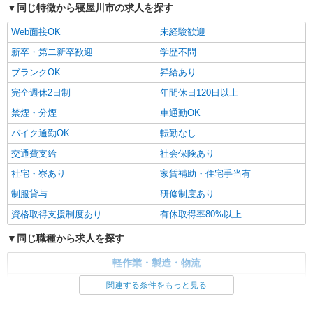
同じ特徴から寝屋川市の求人を探す
株式会社テクノ・サービス/お仕事No/0806849
防音壁の組付け・梱包
Web面接OK
未経験歓迎
時給1300円交通費全額支給
新卒・第二新卒歓迎
学歴不問
大阪府寝屋川市 ＊バイク通勤OK
ブランクOK
昇給あり
完全週休2日制
年間休日120日以上
詳細を見る
キープ
禁煙・分煙
車通勤OK
派遣社員
バイク通勤OK
転勤なし
パーソルファクトリーパートナーズ株式会社
交通費支給
社会保険あり
加湿器の組立作業（日勤）
社宅・寮あり
家賃補助・住宅手当有
時給1250円 ※交通費全額支給（規定あり）
【月収例】18.4万円（20日勤務＋残業20h）
制服貸与
研修制度あり
大阪府寝屋川市
資格取得支援制度あり
有休取得率80%以上
詳細を見る
同じ職種から求人を探す
キープ
軽作業・製造・物流
派遣社員
製造・組立・加工
株式会社グロップ 梅田オフィス
関連する条件をもっと見る
断熱材の製造サポート／一部リフト作業／土日
同じ特徴から求人を探す