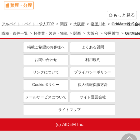
チューブ製品の組立作業／座り作業／空調完備
禁煙・分煙
／日勤
もっと見る
時給1,250円〜1,563円＋交通費全額支給 ※1日
8時間を超える勤務は時給25％アップ ※交通費支
アルバイト・バイト・求人TOP
関西
大阪府
寝屋川市
GritMate株
給規定あり ※給与の希望日払い制度あり ＜月収例
雇入れ直後：大阪府寝屋川市 変更の範囲：会
＞＊月21日勤務の場合 時給1,250円×7.75時間×21
職種・条件一覧
軽作業・製造・物流
関西
大阪府
寝屋川市
GritM
社の定める就業場所
日＝203,438円＋残業代＋交通費
掲載ご希望のお客様へ
よくある質問
詳細を見る
キープ
お問い合わせ
利用規約
派遣社員
株式会社グロップ 梅田オフィス
リンクについて
プライバシーポリシー
製造サポート作業／準備や片付け／土日休み／
日勤
Cookieポリシー
個人情報保護方針
時給1,300円〜1,625円＋交通費全額支給 ※1日
8時間を超える勤務は時給25％アップ ※交通費支
メールサービスについて
サイト運営会社
給規定あり ※給与の希望日払い制度あり ＜月収例
雇入れ直後：大阪府寝屋川市 変更の範囲：会
＞ ＊月22日勤務の場合 時給1,300円×7.75時間
社の定める就業場所
サイトマップ
×22日⇒221,650円＋残業代＋交通費
詳細を見る
キープ
(c) AIDEM Inc.
正社員