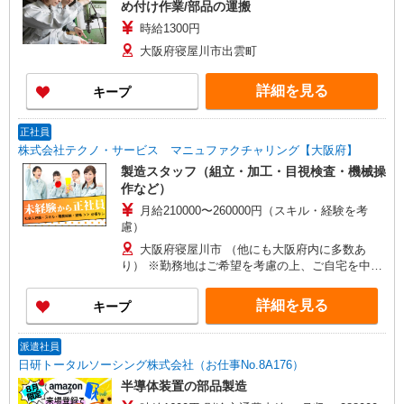
め付け作業/部品の運搬
時給1300円
大阪府寝屋川市出雲町
詳細を見る
キープ
正社員
株式会社テクノ・サービス マニュファクチャリング【大阪府】
製造スタッフ（組立・加工・目視検査・機械操
作など）
月給210000〜260000円（スキル・経験を考
慮）
大阪府寝屋川市 （他にも大阪府内に多数あ
り） ※勤務地はご希望を考慮の上、ご自宅を中心
に通勤時間120分圏内のエリアとなります。（転勤
なし）
詳細を見る
キープ
派遣社員
日研トータルソーシング株式会社（お仕事No.8A176）
半導体装置の部品製造