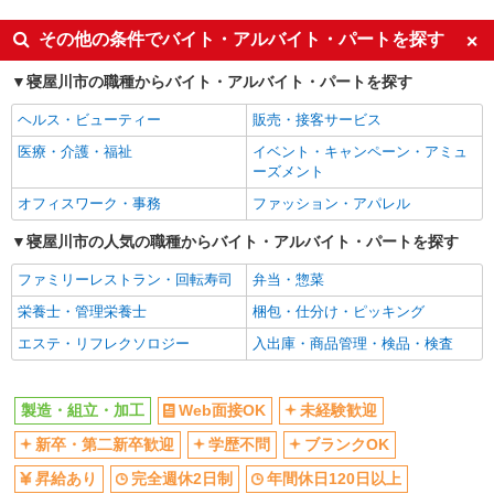
休み
［1］リフト免許あり：時給1,500円の場合 時
未経験歓迎
車通勤OK
その他の条件でバイト・アルバイト・パートを探す
給1,500円〜1,875円＋交通費全額支給 ＜月収例
交通費支給
社会保険あり
＞ ＊月22日勤務の場合 時給1,500円×7.75時間
雇入れ直後：大阪府寝屋川市 変更の範囲：会
寝屋川市の職種からバイト・アルバイト・パートを探す
×22日⇒255,750円＋残業代＋交通費 ［2］リフト
社宅・寮あり
社の定める就業場所
免許なし：時給1,300円の場合 時給1,300円〜
ヘルス・ビューティー
販売・接客サービス
1,625円＋交通費全額支給 ＜月収例＞ ＊月22日
詳細を見る
キープ
勤務の場合 時給1,300円×7.75時間×22日⇒221,650
医療・介護・福祉
イベント・キャンペーン・アミュ
円＋残業代＋交通費 ※1日8時間を超える勤務は時
ーズメント
給25％アップ ※交通費支給規定あり ※給与の希
派遣社員
オフィスワーク・事務
ファッション・アパレル
望日払い制度あり
株式会社グロップ 梅田オフィス
寝屋川市の人気の職種からバイト・アルバイト・パートを探す
機械オペレーター／傷などの検品／日勤／土日
祝休み
ファミリーレストラン・回転寿司
弁当・惣菜
時給1,500円〜1,875円＋交通費全額支給 ※残
業発生時は時給25％アップ ※交通費支給規定あり
栄養士・管理栄養士
梱包・仕分け・ピッキング
※給与の希望日払い制度あり ［月収例］月22日勤
雇入れ直後：大阪府寝屋川市点野 変更の範
エステ・リフレクソロジー
入出庫・商品管理・検品・検査
務の場合 時給1,500円×8時間×22日＝264,000円＋
囲：会社の定める就業場所
交通費＋残業代
詳細を見る
キープ
製造・組立・加工
Web面接OK
未経験歓迎
新卒・第二新卒歓迎
学歴不問
ブランクOK
派遣社員
株式会社グロップ 梅田オフィス
昇給あり
完全週休2日制
年間休日120日以上