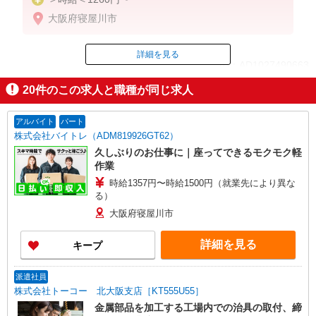
大阪府寝屋川市
詳細を見る
ID：AD1027490663
20
件のこの求人と職種が同じ求人
掲載期間終了
アルバイト
パート
株式会社バイトレ（ADM819926GT62）
久しぶりのお仕事に｜座ってできるモクモク軽
作業
時給1357円〜時給1500円（就業先により異な
る）
大阪府寝屋川市
詳細を見る
キープ
派遣社員
株式会社トーコー 北大阪支店［KT555U55］
金属部品を加工する工場内での治具の取付、締