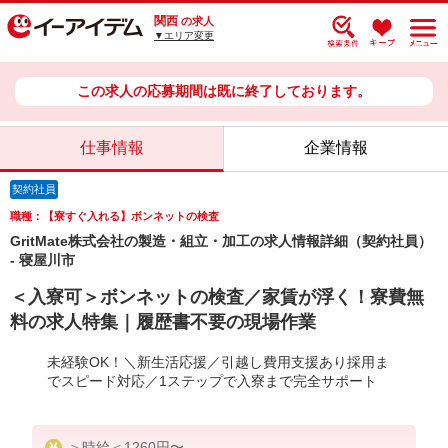
関西
の求人
▼エリア変更
この求人の応募期間は既に終了しております。
仕事情報
企業情報
契約社員
職種：【寮すぐ入れる】ボンネットの検査
GritMate株式会社の製造・組立・加工の求人情報詳細（契約社員）
- 寝屋川市
＜入寮可＞ボンネットの検査／家賃が浮く！寮費無
料の求人特集｜履歴書不要の現場作業
未経験OK！＼新生活応援／引越し費用支援あり採用ま
でスピード対応／1ステップで入寮まで完全サポート
＞時給＜1260円〜