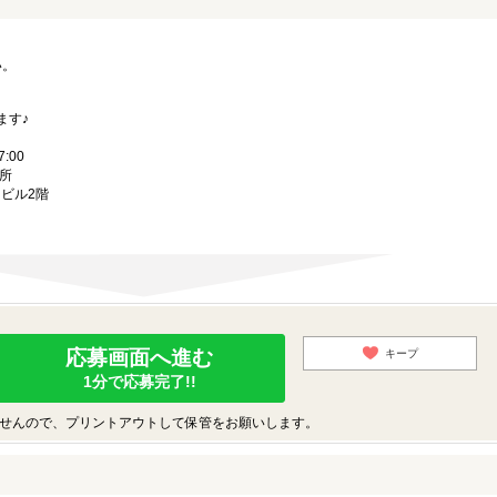
い。
｡
ます♪
7:00
所
ミビル2階
応募画面へ進む
キープ
1分で応募完了!!
せんので、プリントアウトして保管をお願いします。