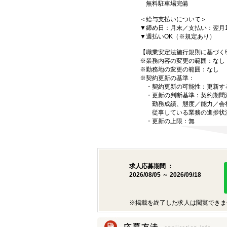
無料駐車場完備
＜給与支払いについて＞
▼締め日：月末／支払い：翌月1
▼週払いOK（※規定あり）
【職業安定法施行規則に基づく
※業務内容の変更の範囲：なし
※勤務地の変更の範囲：なし
※契約更新の基準：
・契約更新の可能性：更新す
・更新の判断基準：契約期間
勤務成績、態度／能力／会
従事している業務の進捗状況
・更新の上限：無
求人応募期間 ：
2026/08/05 ～ 2026/09/18
※掲載を終了した求人は閲覧できま