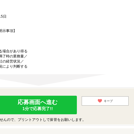
5日
明示事項】
る場合があり得る
満了時の業務量／
社の経営状況／
により判断する
応募画面へ進む
キープ
1分で応募完了!!
せんので、プリントアウトして保管をお願いします。