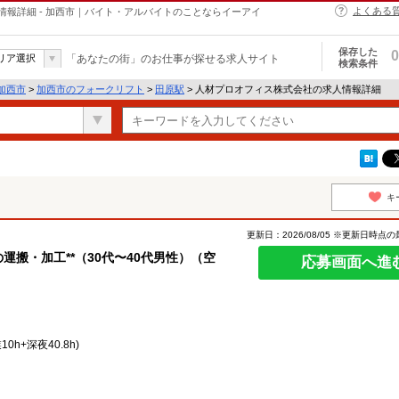
よくある
報詳細 - 加西市｜バイト・アルバイトのことならイーアイ
保存した
0
リア選択
「あなたの街」のお仕事が探せる求人サイト
検索条件
加西市
>
加西市のフォークリフト
>
田原駅
> 人材プロオフィス株式会社の求人情報詳細
キ
更新日：2026/08/05 ※更新日時点
運搬・加工**（30代〜40代男性）（空
応募画面へ進
業10h+深夜40.8h)