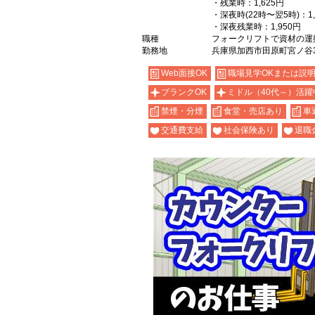
・残業時：1,625円
・深夜時(22時〜翌5時)：1,
・深夜残業時：1,950円
職種
フォークリフトで資材の運
勤務地
兵庫県加西市田原町宮ノ谷31
Web面接OK
職場見学OKまたは説
ブランクOK
ミドル（40代～）活躍
禁煙・分煙
食堂・売店あり
車
交通費支給
社会保険あり
退職