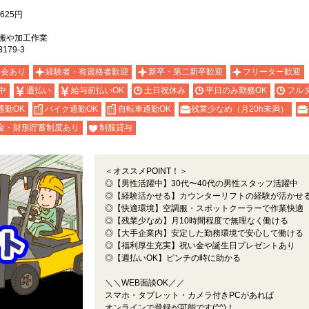
625円
搬や加工作業
79-3
明会あり
経験者・有資格者歓迎
新卒・第二新卒歓迎
フリーター歓迎
中
週払い
給与前払いOK
土日祝休み
平日のみ勤務OK
フル
通勤OK
バイク通勤OK
自転車通勤OK
残業少なめ（月20h未満）
金・財形貯蓄制度あり
制服貸与
＜オススメPOINT！＞
◎【男性活躍中】30代〜40代の男性スタッフ活躍中
◎【経験活かせる】カウンターリフトの経験が活かせ
◎【快適環境】空調服・スポットクーラーで作業快適
◎【残業少なめ】月10時間程度で無理なく働ける
◎【大手企業内】安定した勤務環境で安心して働ける
◎【福利厚生充実】祝い金や誕生日プレゼントあり
◎【週払いOK】ピンチの時に助かる
＼＼WEB面談OK／／
スマホ・タブレット・カメラ付きPCがあれば
オンラインで登録が可能です(^^)！