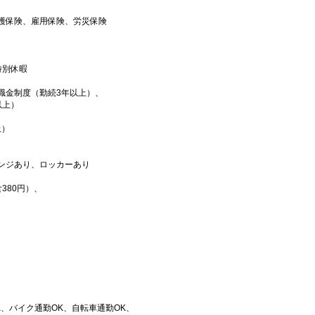
護保険、雇用保険、労災保険
特別休暇
金制度（勤続3年以上）、
以上）
上）
ンジあり、ロッカーあり
380円）、
、バイク通勤OK、自転車通勤OK、