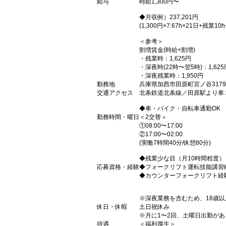
給与
時給1,300円〜
◆月収例）237,201円
(1,300円×7.67h×21日+残業10h
＜参考＞
割増賃金(時給+割増)
・残業時：1,625円
・深夜時(22時〜翌5時)：1,625
・深夜残業時：1,950円
勤務地
兵庫県加西市田原町宮ノ谷3179
交通アクセス
北条鉄道北条線／田原駅より車
◆車・バイク・自転車通勤OK
勤務時間・曜日
＜2交替＞
①08:00〜17:00
②17:00〜02:00
(実働7時間40分/休憩80分)
◆残業少な目（月10時間程度）
応募資格・経験
◆フォークリフト運転技能講習
◆カウンターフォークリフト経
※深夜業務を含むため、18歳
休日・休暇
土日祝休み
※月に1〜2回、土曜日出勤が
待遇
＜福利厚生＞