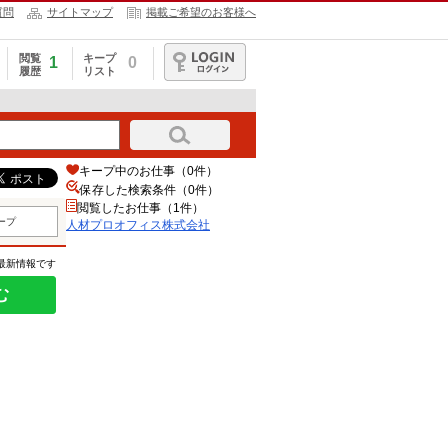
質問
サイトマップ
掲載ご希望のお客様へ
閲覧
キープ
1
0
履歴
リスト
ログイン
キープ中のお仕事（0件）
保存した検索条件（
0
件）
閲覧したお仕事（1件）
ープ
人材プロオフィス株式会社
の最新情報です
む