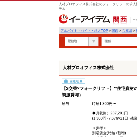
人材プロオフィス株式会社のフォークリフトの求人情
デム
エ
関西
アルバイト・バイト・求人TOP
>
関西
>
兵庫県
>
勤務地
職種
人材プロオフィス株式会社
派遣社員
【2交替×フォークリフト】**住宅資材の
調服貸与）
給与
時給1,300円〜
◆月収例）237,201円
(1,300円×7.67h×21日+残
＜参考＞
割増賃金(時給+割増)