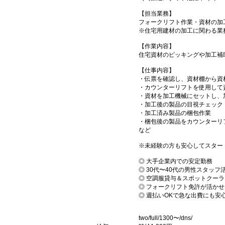
【担当業務】
フォークリフト作業・資材の加
※住宅用建材の加工に関わる業
【作業内容】
住宅資材のピッキングや加工補
【仕事内容】
・伝票を確認し、資材棚から資
・カウンターリフトを使用して
・資材を加工機械にセットし、
・加工後の製品の目視チェック
・加工済み製品の梱包作業
・梱包後の製品をカウンターリ
など
※未経験の方も安心してスター
◎ 大手企業内での安定勤務
◎ 30代〜40代の男性スタッフ
◎ 空調服貸与＆スポットクー
◎ フォークリフト免許が活かせ
◎ 週払いOKで急な出費にも安
two/full/1300〜/dns/