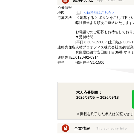
応募情報
地図
＜勤務地はこちら＞
応募方法
《 応募する 》ボタンをご利用下さ
弊社担当より順次ご連絡いたします
お電話でのご応募もお待ちしており
▼受付時間
[平日]8:30〜19:00／[土日祝]9:00〜1
連絡先住所
人材プロオフィス株式会社 姫路営業
兵庫県姫路市安田四丁目36番 マサ
連絡先TEL
0120-92-0914
担当
採用担当/21-1506
求人応募期間 ：
2026/08/05 ～ 2026/09/18
※掲載を終了した求人は閲覧できま