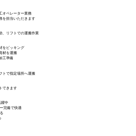
工オペレーター業務
務を担当いただきます
助、リフトでの運搬作業
材をピッキング
資材を運搬
加工準備
フトで指定場所へ運搬
トできます
活躍中
ラー完備で快適
る
心