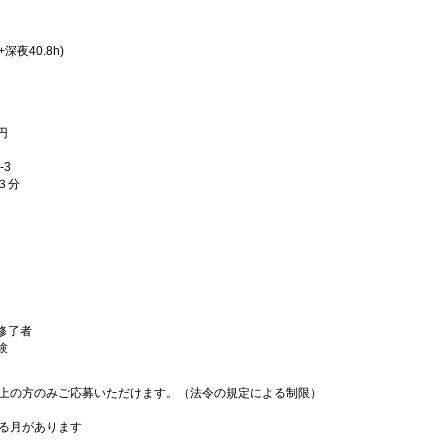
+深夜40.8h)
円
-3
３分
修了者
験
以上の方のみご応募いただけます。（法令の規定による制限）
ある月があります