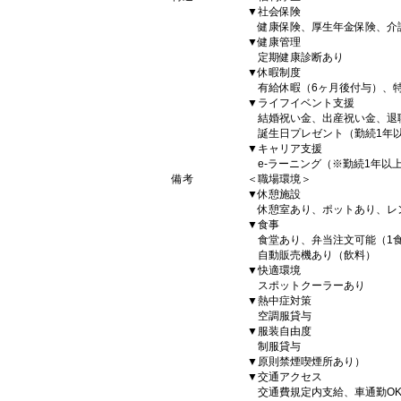
▼社会保険
健康保険、厚生年金保険、介
▼健康管理
定期健康診断あり
▼休暇制度
有給休暇（6ヶ月後付与）、
▼ライフイベント支援
結婚祝い金、出産祝い金、退職
誕生日プレゼント（勤続1年
▼キャリア支援
e-ラーニング（※勤続1年以
備考
＜職場環境＞
▼休憩施設
休憩室あり、ポットあり、レ
▼食事
食堂あり、弁当注文可能（1食
自動販売機あり（飲料）
▼快適環境
スポットクーラーあり
▼熱中症対策
空調服貸与
▼服装自由度
制服貸与
▼原則禁煙喫煙所あり）
▼交通アクセス
交通費規定内支給、車通勤OK