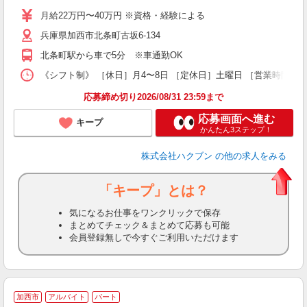
月給22万円〜40万円 ※資格・経験による
兵庫県加西市北条町古坂6-134
北条町駅から車で5分 ※車通勤OK
《シフト制》 ［休日］月4〜8日 ［定休日］土曜日 ［営業時間］9
応募締め切り2026/08/31 23:59まで
応募画面へ進む
キープ
かんたん3ステップ！
株式会社ハクブン
の他の求人をみる
「キープ」とは？
気になるお仕事をワンクリックで保存
まとめてチェック＆まとめて応募も可能
会員登録無しで今すぐご利用いただけます
加西市
アルバイト
パート