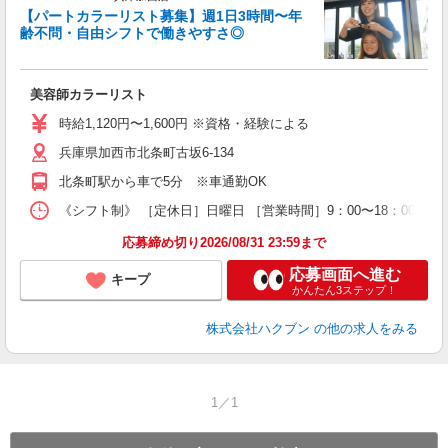
【パートカラーリスト募集】週1日3時間〜年
齢不問・自由シフトで働きやすさ◎
で
昇
美容師カラーリスト
時給1,120円〜1,600円 ※資格・経験による
兵庫県加西市北条町古坂6-134
北条町駅から車で5分 ※車通勤OK
《シフト制》 ［定休日］日曜日 ［営業時間］9：00〜18：00 
応募締め切り2026/08/31 23:59まで
応募画面へ進む
キープ
かんたん3ステップ！
株式会社ハクブン
の他の求人をみる
1／1