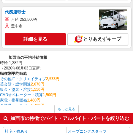
代務運転士
月給 253,500円
豊中市
詳細を見る
とりあえずキープ
加西市の平均時給情報
時給 1,382円
（2026年08月03日更新）
職種別平均時給
その他IT・クリエイティブ
2,533円
英会話・語学関連
2,070円
板金・塗装・溶接
1,550円
CADオペレーター・積算
1,500円
家電・携帯販売
1,480円
介護職・ヘルパー
1,468円
もっと見る
その他介護・福祉
1,450円
建物管理・設備管理・マンション管理員
1,450円
加西市の特徴でバイト・アルバイト・パートを絞り込む
製造・組立・加工
1,412円
一般・営業事務
1,400円
社宅・寮あり
オープニングスタッフ
加西市の他の職種の平均時給を見る