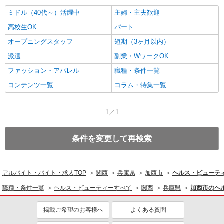
ミドル（40代～）活躍中
主婦・主夫歓迎
高校生OK
パート
オープニングスタッフ
短期（3ヶ月以内）
派遣
副業・WワークOK
ファッション・アパレル
職種・条件一覧
コンテンツ一覧
コラム・特集一覧
1／1
条件を変更して再検索
アルバイト・バイト・求人TOP
関西
兵庫県
加西市
ヘルス・ビューテ
職種・条件一覧
ヘルス・ビューティーすべて
関西
兵庫県
加西市のヘ
掲載ご希望のお客様へ
よくある質問