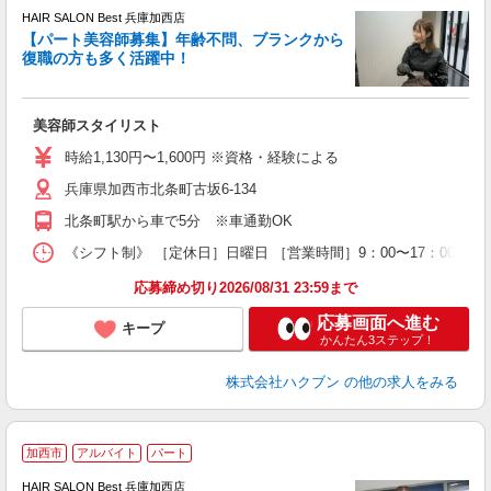
HAIR SALON Best 兵庫加西店
【パート美容師募集】年齢不問、ブランクから
復職の方も多く活躍中！
い
美容師スタイリスト
昇
時給1,130円〜1,600円 ※資格・経験による
兵庫県加西市北条町古坂6-134
北条町駅から車で5分 ※車通勤OK
《シフト制》 ［定休日］日曜日 ［営業時間］9：00〜17：00 
応募締め切り2026/08/31 23:59まで
応募画面へ進む
キープ
かんたん3ステップ！
株式会社ハクブン
の他の求人をみる
加西市
アルバイト
パート
HAIR SALON Best 兵庫加西店