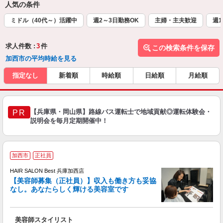
人気の条件
ミドル（40代～）活躍中
週2～3日勤務OK
主婦・主夫歓迎
週1
求人件数 :
3
件
この検索条件を保存
加西市の平均時給を見る
指定なし
新着順
時給順
日給順
月給順
【兵庫県・岡山県】路線バス運転士で地域貢献◎運転体験会・
PR
説明会を毎月定期開催中！
加西市
正社員
HAIR SALON Best 兵庫加西店
【美容師募集（正社員）】収入も働き方も妥協
なし。あなたらしく輝ける美容室です
備
昇
美容師スタイリスト