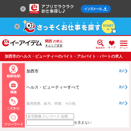
関西
の求人
▼エリア変更
加西市のヘルス・ビューティーのバイト・アルバイト・パートの求人
情報一覧
加西市
選択
勤務地/駅
ヘルス・ビューティーすべて
選択
職種
雇用形態、給与、特徴、その他
選択
こだわり
を含まない
フリーワード