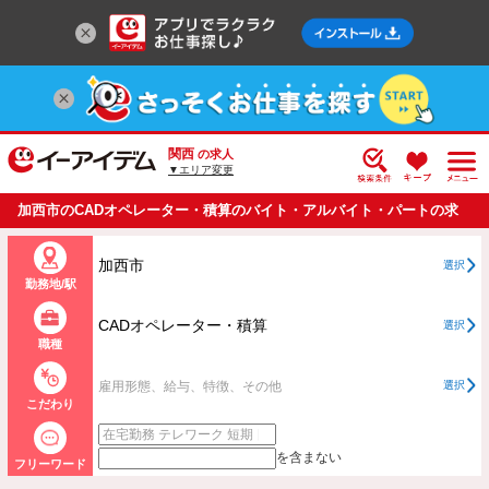
関西
の求人
▼エリア変更
加西市のCADオペレーター・積算のバイト・アルバイト・パートの求
人情報一覧
加西市
選択
勤務地/駅
CADオペレーター・積算
選択
職種
雇用形態、給与、特徴、その他
選択
こだわり
を含まない
フリーワード