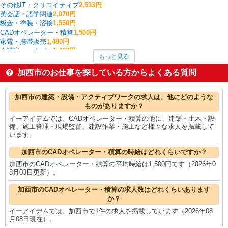
その他IT・クリエイティブ
2,533円
英会話・語学関連
2,070円
板金・塗装・溶接
1,550円
CADオペレーター・積算
1,500円
家電・携帯販売
1,480円
介護職・ヘルパー
1,468円
もっと見る
その他介護・福祉
1,450円
建物管理・設備管理・マンション管理員
1,450円
加西市のお仕事を探している方からよくある質問
製造・組立・加工
1,412円
一般・営業事務
1,400円
加西市の他の職種の平均時給を見る
加西市の建築・設備・アクティブワークの求人は、他にどのような
ものがありますか？
イーアイデムでは、CADオペレーター・積算の他に、建築・土木・設
備、施工管理・現場監督、建設作業・施工など様々な求人を掲載して
います。
加西市のCADオペレーター・積算の時給はどれくらいですか？
加西市のCADオペレーター・積算の平均時給は1,500円です（2026年0
8月03日更新）。
加西市のCADオペレーター・積算の求人数はどれくらいあります
か？
イーアイデムでは、加西市で1件の求人を掲載しています（2026年08
月08日現在）。