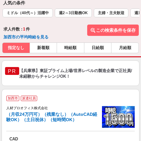
人気の条件
ミドル（40代～）活躍中
週2～3日勤務OK
主婦・主夫歓迎
週1
求人件数 :
1
件
この検索条件を保存
加西市の平均時給を見る
指定なし
新着順
時給順
日給順
月給順
【兵庫県】東証プライム上場/世界レベルの製造企業で正社員/
PR
未経験からチャレンジOK！
＜
加西市
派遣社員
人材プロオフィス株式会社
（月収24万円可）（残業なし）（AutoCAD経
験OK）（土日祝休）（短時間OK）
場
あ
即
CAD
格