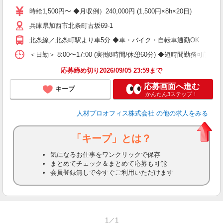
K
時給1,500円〜 ◆月収例）240,000円 (1,500円×8h×20日)
週
兵庫県加西市北条町古坂69-1
髪
勤
北条線／北条町駅より車5分 ◆車・バイク・自転車通勤OK
業
制
＜日勤＞ 8:00〜17:00 (実働8時間/休憩60分) ◆短時間勤務可能 ・
応募締め切り2026/09/05 23:59まで
応募画面へ進む
キープ
かんたん3ステップ！
人材プロオフィス株式会社
の他の求人をみる
「キープ」とは？
気になるお仕事をワンクリックで保存
まとめてチェック＆まとめて応募も可能
会員登録無しで今すぐご利用いただけます
1／1