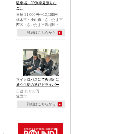
駐車場、JR列車見張りな
ど）
日給 11,000円〜12,100円
栃木市・小山市・さいたま市
西区・さいたま市岩槻区・久
喜市・蓮田市
詳細はこちらから
マイクロバスにて教習所に
通う生徒の送迎ドライバー
日給 15,850円
箕面市
詳細はこちらから