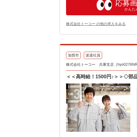
応募
かんた
株式会社トーコー の他の求人をみる
加西市
派遣社員
株式会社トーコー 兵庫支店［hyo0276NR
＜＜高時給！1500円♪＞＞◇