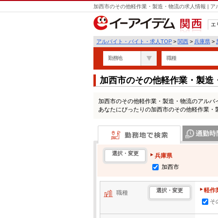
加西市のその他軽作業・製造・物流の求人情報 | 
エ
関西
アルバイト・バイト・求人TOP
>
関西
>
兵庫県
>
勤務地
職種
加西市のその他軽作業・製造
加西市のその他軽作業・製造・物流のアルバ
あなたにぴったりの加西市のその他軽作業・
勤務地で検索
通勤時間・区
選択・変更
兵庫県
加西市
軽作
選択・変更
職種
そ