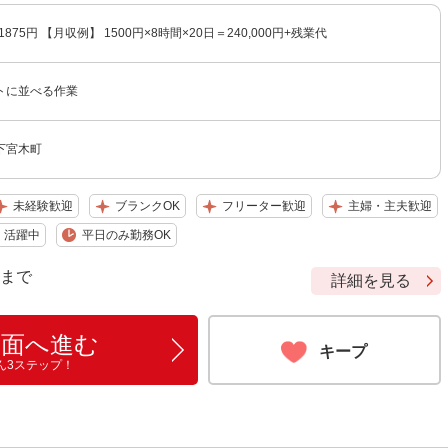
1875円 【月収例】 1500円×8時間×20日＝240,000円+残業代
トに並べる作業
下宮木町
未経験歓迎
ブランクOK
フリーター歓迎
主婦・主夫歓迎
）活躍中
平日のみ勤務OK
9 まで
詳細を見る
画面へ進む
キープ
ん3ステップ！