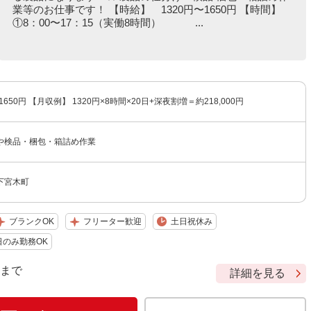
業等のお仕事です！ 【時給】 1320円〜1650円 【時間】
①8：00〜17：15（実働8時間） ...
1650円 【月収例】 1320円×8時間×20日+深夜割増＝約218,000円
や検品・梱包・箱詰め作業
下宮木町
ブランクOK
フリーター歓迎
土日祝休み
日のみ勤務OK
9 まで
詳細を見る