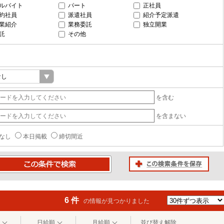
ルバイト
パート
正社員
約社員
派遣社員
紹介予定派遣
業紹介
業務委託
独立開業
託
その他
を含む
を含まない
なし
本日掲載
締切間近
この検索条件を保存
条件で検索
6 件
の情報が見つかりました
日給順
月給順
並び替え解除