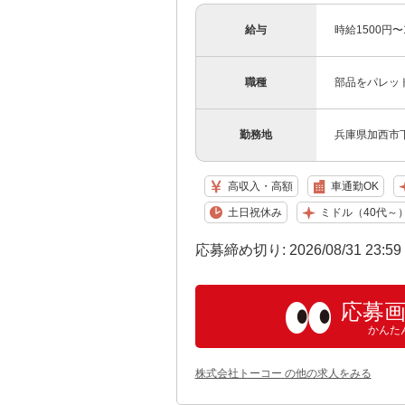
給与
時給1500円〜
職種
部品をパレッ
勤務地
兵庫県加西市
高収入・高額
車通勤OK
土日祝休み
ミドル（40代～
応募締め切り: 2026/08/31 23:5
応募
かんた
株式会社トーコー の他の求人をみる