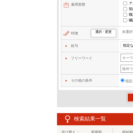
ア
雇用形態
契
職
嘱
未選択
選択・変更
特徴
給与
フリーワード
その他の条件
指定
この
検索結果一覧
並び替え ：
新着順
時給順