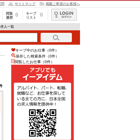
質問
サイトマップ
掲載ご希望のお客様へ
閲覧
キープ
0
0
履歴
リスト
ログイン
の求人一覧
キープ中のお仕事（0件）
保存した検索条件（
0
件）
閲覧したお仕事（0件）
件