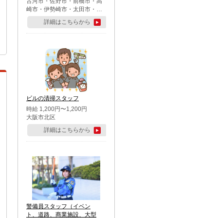
古河市・佐野市・前橋市・高
崎市・伊勢崎市・太田市・館
林市・藤岡市・大泉町・さい
詳細はこちらから
たま市北区・川越市・熊谷
市・行田市・秩父市・所沢
市・飯能市・東松山市・坂戸
市・鶴ケ島市・千葉市中央
区・市川市・松戸市・習志野
市・柏市・流山市・八千代
市・足立区・江戸川区・八王
子市・町田市
ビルの清掃スタッフ
時給 1,200円〜1,200円
大阪市北区
詳細はこちらから
警備員スタッフ（イベン
ト、道路、商業施設、大型