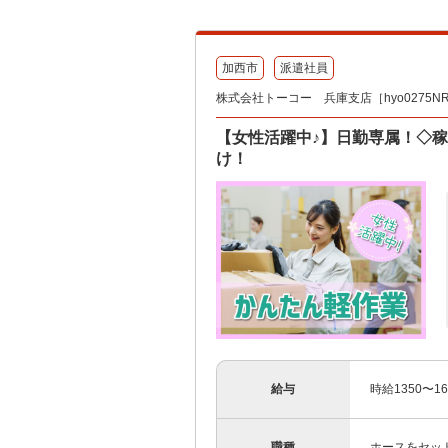
加西市
派遣社員
株式会社トーコー 兵庫支店［hyo0275N
【女性活躍中♪】日勤専属！◇稼
け！
給与
時給1350〜16
職種
ホースをセッ