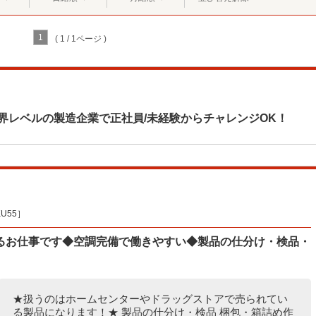
1
( 1 / 1ページ )
界レベルの製造企業で正社員/未経験からチャレンジOK！
U55］
るお仕事です◆空調完備で働きやすい◆製品の仕分け・検品・
★扱うのはホームセンターやドラッグストアで売られてい
る製品になります！★ 製品の仕分け・検品 梱包・箱詰め作