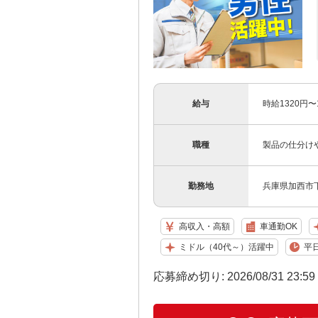
給与
時給1320円〜
職種
製品の仕分け
勤務地
兵庫県加西市
高収入・高額
車通勤OK
ミドル（40代～）活躍中
平
応募締め切り: 2026/08/31 23:5