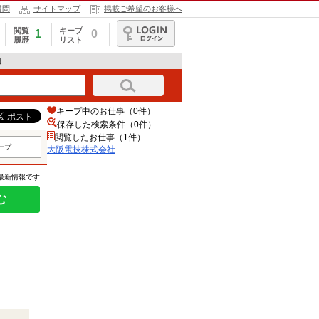
質問
サイトマップ
掲載ご希望のお客様へ
閲覧
キープ
1
0
履歴
リスト
ログイン
細
キープ中のお仕事（0件）
保存した検索条件（
0
件）
閲覧したお仕事（1件）
ープ
大阪電技株式会社
の最新情報です
む