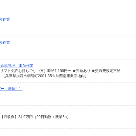
軽作業
軽作業
・倉庫管理・出荷作業
［リフト免許お持ちでない方］時給1,150円〜 ★昇給あり ★交通費規定支給
（兵庫県加西市網引町2001-35※加西南産業団地内）
バー（運転手）
【月収例】24.9万円（20日勤務＋残業5h）