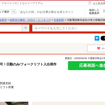
よくある
ト・アルバイトのことならイーアイデム
保存した
0
リア選択
「あなたの街」のお仕事が探せる求人サイト
検索条件
加西市
>
加西市の梱包・仕分け・ピッキング
>
北条町駅
> 大阪電技株式会社の求人情報詳
キ
更新日：2026/04/29 ※更新日時点
可！日勤のみ/フォークリフト入出荷作
応募画面へ進
別途支給
リフト作業