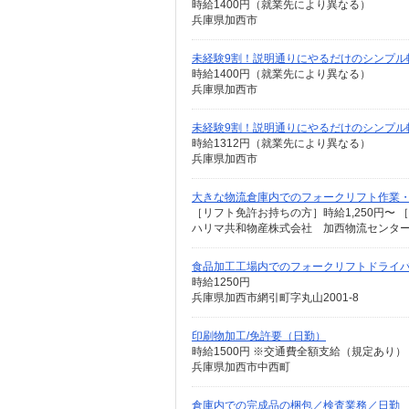
時給1400円（就業先により異なる）
兵庫県加西市
未経験9割！説明通りにやるだけのシンプル
時給1400円（就業先により異なる）
兵庫県加西市
未経験9割！説明通りにやるだけのシンプル
時給1312円（就業先により異なる）
兵庫県加西市
大きな物流倉庫内でのフォークリフト作業
［リフト免許お持ちの方］時給1,250円〜 
ハリマ共和物産株式会社 加西物流センター 
食品加工工場内でのフォークリフトドライ
時給1250円
兵庫県加西市網引町字丸山2001-8
印刷物加工/免許要（日勤）
時給1500円 ※交通費全額支給（規定あり） 
兵庫県加西市中西町
倉庫内での完成品の梱包／検査業務／日勤