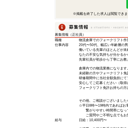
※掲載を終了した求人は閲覧できま
募集情報（正社員）
職種
物流倉庫でのフォークリフト作
仕事内容
20代〜50代、幅広い年齢層の
働いている先輩のほとんどが未
なたの不安な気持ちが分かるか
先輩社員が初歩から丁寧にお教
倉庫内での物流業務になります
未経験の方やフォークリフト免
研修期間中に当社全額負担にて
安心してご応募ください（取得
フォークリフト免許お持ちの方
その他、ご相談がございました
☆平日8時〜19時内であればお
繋がりやすい時間帯になっ
ご質問やご不明な点でもお気
給与
日給：10,400円〜