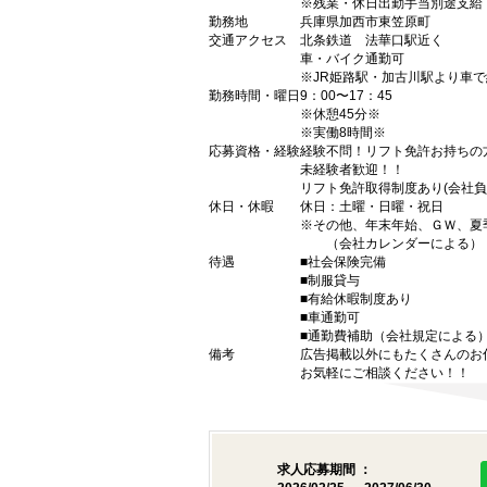
※残業・休日出勤手当別途支給
勤務地
兵庫県加西市東笠原町
交通アクセス
北条鉄道 法華口駅近く
車・バイク通勤可
※JR姫路駅・加古川駅より車で
勤務時間・曜日
9：00〜17：45
※休憩45分※
※実働8時間※
応募資格・経験
経験不問！リフト免許お持ちの
未経験者歓迎！！
リフト免許取得制度あり(会社負
休日・休暇
休日：土曜・日曜・祝日
※その他、年末年始、ＧＷ、夏
（会社カレンダーによる）
待遇
■社会保険完備
■制服貸与
■有給休暇制度あり
■車通勤可
■通勤費補助（会社規定による
備考
広告掲載以外にもたくさんのお
お気軽にご相談ください！！
求人応募期間 ：