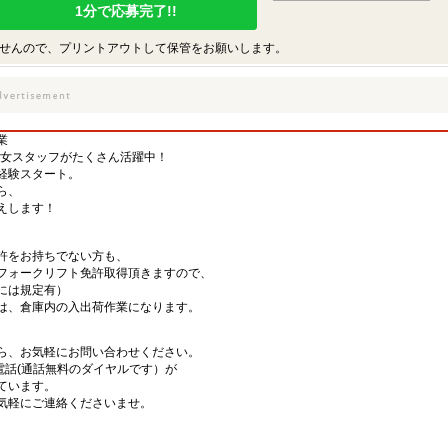
1分で応募完了!!
せんので、プリントアウトして保管をお願いします。
業
男女スタッフがたくさん活躍中！
経験スタート。
ら、
えします！
。
許をお持ちでない方も、
フォークリフト免許取得頂きますので、
には規定有）
は、倉庫内の入出荷作業になります。
ら、お気軽にお問い合わせください。
電話(通話無料のダイヤルです）が
ています。
軽にご連絡くださいませ。