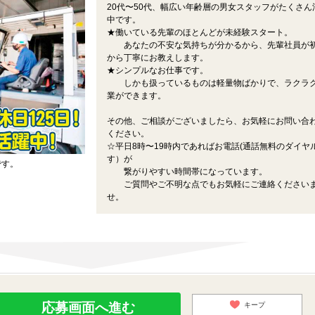
20代〜50代、幅広い年齢層の男女スタッフがたくさん
中です。
★働いている先輩のほとんどが未経験スタート。
あなたの不安な気持ちが分かるから、先輩社員が
から丁寧にお教えします。
★シンプルなお仕事です。
しかも扱っているものは軽量物ばかりで、ラクラ
業ができます。
その他、ご相談がございましたら、お気軽にお問い合
ください。
☆平日8時〜19時内であればお電話(通話無料のダイヤ
す）が
です。
繋がりやすい時間帯になっています。
ご質問やご不明な点でもお気軽にご連絡ください
せ。
応募画面へ進む
キープ