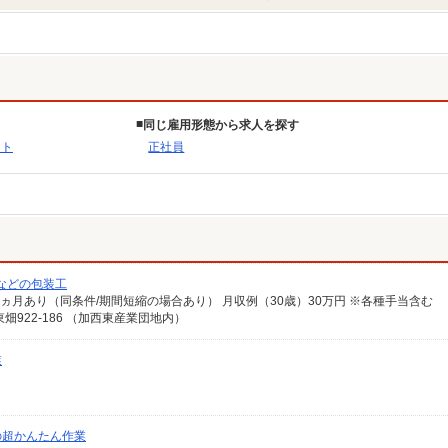
同じ雇用形態から求人を探す
フト
正社員
などの包装工
間4ヵ月あり（同条件/期間短縮の場合あり） 月収例（30歳）30万円 ※各種手当含む
922-186 （加西東産業団地内）
業
の超かんたん作業