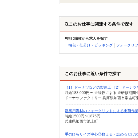
このお仕事に関連する条件で探す
同じ職種から求人を探す
梱包・仕分け・ピッキング
フォークリ
このお仕事に近い条件で探す
［1］ドーナツなどの製造工 ［2］ドーナツ
月給183,000円〜 ※経験による ※研修期
ドーナツファクトリー 兵庫県加西市常吉町東畑
建築用資材のフォークリフトによる出荷作
時給1500円〜1875円
兵庫県加西市池上町
手のひらサイズ中心◎数える・詰めるだけ