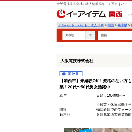
大阪電技株式会社の求人情報詳細 - 加西市｜バイ
エ
関西
アルバイト・バイト・求人TOP
>
関西
>
兵庫県
>
勤務地
職種
大阪電技株式会社
正社員
【加西市】未経験OK！資格のない方も
業！20代〜50代男女活躍中
給与
日給：10,400円〜
※残業・休日出勤手当
職種
物流倉庫でのフォーク
勤務地
兵庫県加西市東笠原町