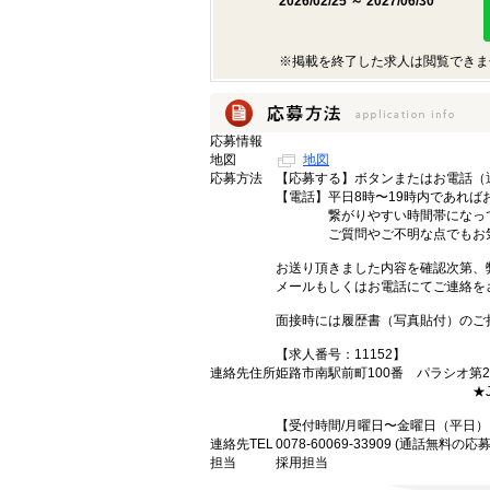
2026/02/25 ～ 2027/06/30
※掲載を終了した求人は閲覧できま
応募情報
地図
地図
応募方法
【応募する】ボタンまたはお電話（
【電話】平日8時〜19時内であれば
繋がりやすい時間帯になって
ご質問やご不明な点でもお気軽
お送り頂きました内容を確認次第、
メールもしくはお電話にてご連絡を
面接時には履歴書（写真貼付）のご
【求人番号：11152】
連絡先住所
姫路市南駅前町100番 パラシオ第2ﾋ
★JR姫路駅
【受付時間/月曜日〜金曜日（平日） 
連絡先TEL
0078-60069-33909 (通話無料
担当
採用担当