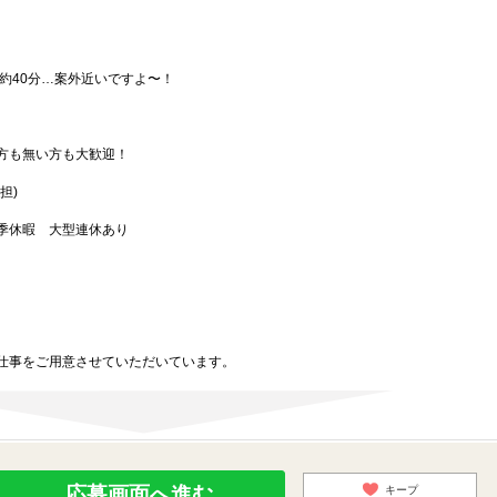
約40分…案外近いですよ〜！
方も無い方も大歓迎！
担)
季休暇 大型連休あり
）
仕事をご用意させていただいています。
応募画面へ進む
キープ