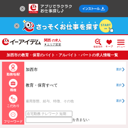
関西
の求人
▼エリア変更
加西市の教育・保育のバイト・アルバイト・パートの求人情報一覧
加西市
選択
勤務地/駅
教育・保育すべて
選択
職種
雇用形態、給与、特徴、その他
選択
こだわり
を含まない
フリーワード