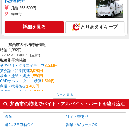
代務運転士
月給 253,500円
豊中市
詳細を見る
とりあえずキープ
加西市の平均時給情報
時給 1,382円
（2026年08月03日更新）
職種別平均時給
その他IT・クリエイティブ
2,533円
英会話・語学関連
2,070円
板金・塗装・溶接
1,550円
CADオペレーター・積算
1,500円
家電・携帯販売
1,480円
介護職・ヘルパー
1,468円
もっと見る
その他介護・福祉
1,450円
建物管理・設備管理・マンション管理員
1,450円
加西市の特徴でバイト・アルバイト・パートを絞り込む
製造・組立・加工
1,412円
一般・営業事務
1,400円
深夜
社宅・寮あり
加西市の他の職種の平均時給を見る
週2～3日勤務OK
副業・WワークOK