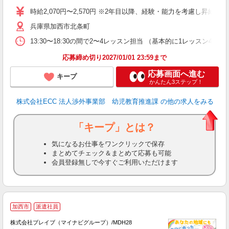
内
時給2,070円〜2,570円 ※2年目以降、経験・能力を考慮し昇給有 
兵庫県加西市北条町
13:30〜18:30の間で2〜4レッスン担当 （基本的に1レッスン4
応募締め切り2027/01/01 23:59まで
応募画面へ進む
キープ
かんたん3ステップ！
株式会社ECC 法人渉外事業部 幼児教育推進課
の他の求人をみる
「キープ」とは？
気になるお仕事をワンクリックで保存
まとめてチェック＆まとめて応募も可能
会員登録無しで今すぐご利用いただけます
加西市
派遣社員
株式会社ブレイブ（マイナビグループ）/MDH28