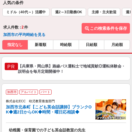
人気の条件
ミドル（40代～）活躍中
週2～3日勤務OK
主婦・主夫歓迎
週1
求人件数 :
2
件
この検索条件を保存
加西市の平均時給を見る
指定なし
新着順
時給順
日給順
月給順
【兵庫県・岡山県】路線バス運転士で地域貢献◎運転体験会・
PR
説明会を毎月定期開催中！
／
加西市
アルバイト
パート
ス
株式会社ECC 幼児教育推進部門
加西市北条町【こども英会話講師】ブランクO
ス
K◆週2日からOK◆時間・曜日応相談◆
ら
昇
幼稚園・保育園での子ども英会話教室の先生
力