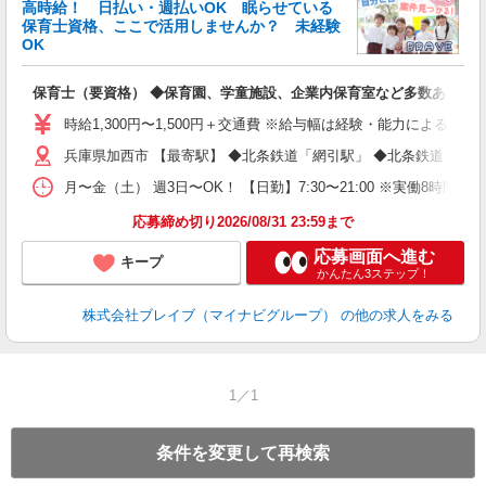
高時給！ 日払い・週払いOK 眠らせている
保育士資格、ここで活用しませんか？ 未経験
OK
■
N
保育士（要資格） ◆保育園、学童施設、企業内保育室など多数あり
フ
シ
時給1,300円〜1,500円＋交通費 ※給与幅は経験・能力による 
兵庫県加西市 【最寄駅】 ◆北条鉄道「網引駅」 ◆北条鉄道「長
月〜金（土） 週3日〜OK！ 【日勤】7:30〜21:00 ※実働8時間
応募締め切り2026/08/31 23:59まで
応募画面へ進む
キープ
かんたん3ステップ！
株式会社ブレイブ（マイナビグループ）
の他の求人をみる
1／1
条件を変更して再検索