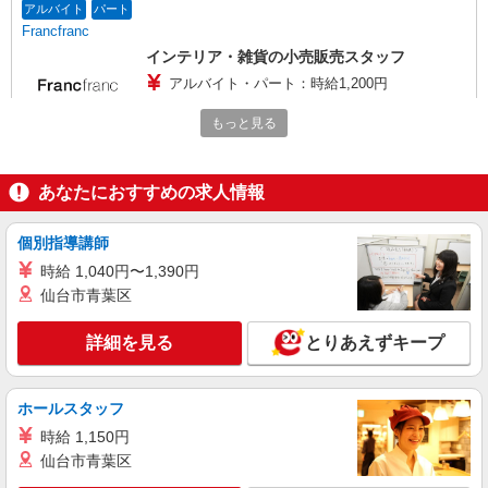
アルバイト
パート
Francfranc
インテリア・雑貨の小売販売スタッフ
アルバイト・パート：時給1,200円
大阪府和泉市あゆみ野4-4-7 ららぽーと和泉
もっと見る
詳細を見る
キープ
あなたにおすすめの求人情報
アルバイト
パート
one’sterrace
個別指導講師
生活雑貨の販売スタッフ
時給 1,040円〜1,390円
アルバイト・パート：［2025年7月1日〜以下
仙台市青葉区
に時給改定］ 時給1,200円〜 ※試用期間（3ヶ月
間）：時給1,200円
大阪府和泉市あゆみ野4-4-7 ららぽーと和泉
詳細を見る
とりあえずキープ
詳細を見る
キープ
ホールスタッフ
アルバイト
パート
時給 1,150円
株式会社中央コンタクト
仙台市青葉区
販売・接客