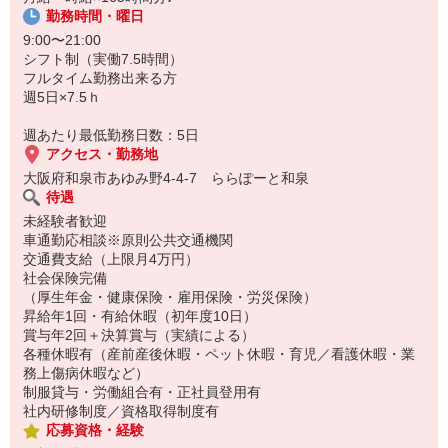
勤務時間・曜日
9:00〜21:00
シフト制（実働7.5時間）
フルタイム勤務出来る方
週5日×7.5ｈ
週あたり最低勤務日数：5日
アクセス・勤務地
大阪府和泉市あゆみ野4-4-7 ららぽーと和泉
待遇
未経験者歓迎
車通勤応相談※原則公共交通機関
交通費支給（上限月4万円）
社会保険完備
（厚生年金・健康保険・雇用保険・労災保険）
昇給年1回・有給休暇（初年度10日）
賞与年2回＋決算賞与（実績による）
各種休暇有（産前産後休暇・ペット休暇・育児／看護休暇・業
務上傷病休暇など）
制服貸与・労働組合有・正社員登用有
社内研修制度／資格取得制度有
応募資格・経験