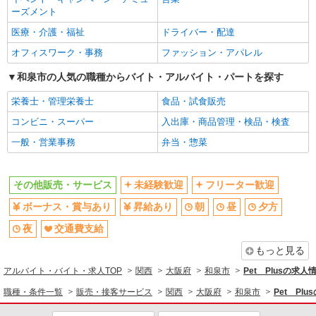
ーズメント
医療・介護・福祉
ドライバー・配達
オフィスワーク・事務
ファッション・アパレル
和泉市の人気の職種からバイト・アルバイト・パートを探す
栄養士・管理栄養士
食品・試食販売
コンビニ・スーパー
入出庫・商品管理・検品・検査
一般・営業事務
弁当・惣菜
その他販売・サービス
未経験歓迎
フリーター歓迎
ボーナス・賞与あり
昇給あり
朝
昼
夕方
夜
交通費支給
もっと見る
アルバイト・バイト・求人TOP
関西
大阪府
和泉市
Pet Plusの求人
職種・条件一覧
販売・接客サービス
関西
大阪府
和泉市
Pet Pl