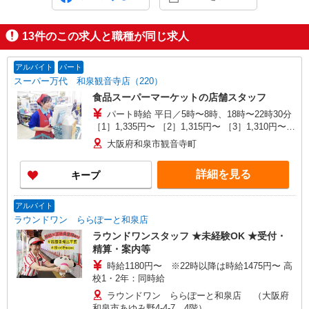
13
件のこの求人と職種が同じ求人
アルバイト
パート
スーパー万代 和泉観音寺店（220）
食品スーパーマーケットの店舗スタッフ
パート時給 平日／5時〜8時、18時〜22時30分
［1］1,335円〜 ［2］1,315円〜 ［3］1,310円〜
［4］1,290円〜 平日／8時〜18時 ［1］1,235円〜
大阪府和泉市観音寺町
［2］1,215円〜 ［3］1,210円〜 ［4］1,190円〜
日祝／5時〜8時、18時〜22時30分 ［1］1,435円〜
詳細を見る
キープ
［2］1,415円〜 ［3］1,410円〜 ［4］1,390円〜
日祝／8時〜18時 ［1］1,335円〜 ［2］1,315円〜
［3］1,310円〜 ［4］1,290円〜 ※アルバイト
アルバイト
（大学・短大・専門学校）時給1,190円
ラウンドワン ららぽーと和泉店
ラウンドワンスタッフ ★未経験OK ★受付・
精算・案内等
時給1180円〜 ※22時以降は時給1475円〜 高
校1・2年：同時給
ラウンドワン ららぽーと和泉店 （大阪府
和泉市あゆみ野4-4-7 4階）