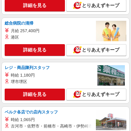
アルバイト・パート： 平日のみ勤務 時給
詳細を見る
とりあえずキープ
1,180円 土日勤務可 時給1,220円 社保パート 時
給1,220円
大阪府和泉市あゆみ野4-4-7 ららぽーと和泉
総合病院の清掃
詳細を見る
キープ
月給 257,400円
港区
アルバイト
パート
ザ・ダイソー
詳細を見る
とりあえずキープ
販売スタッフ
アルバイト・パート：時給1,195円 時給制／月
レジ・商品陳列スタッフ
払い（末締め→翌月15日払い）
時給 1,180円
大阪府和泉市あゆみ野4-4-7 ららぽーと和泉
堺市堺区
詳細を見る
キープ
詳細を見る
とりあえずキープ
アルバイト
パート
オークワ 和泉小田店
ベルク各店での店内スタッフ
スーパーでの夕刻惣菜スタッフ
時給 1,065円
時給（パート）1260円〜 ★17時〜時給＋100
古河市・佐野市・前橋市・高崎市・伊勢崎市・太田市・館林市・
円、20時〜時給＋150円 時給（大学生・高校生）