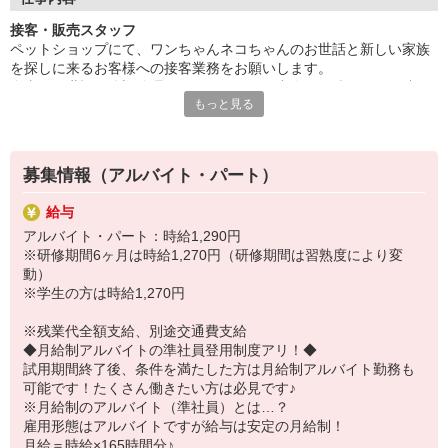
接客・販売スタッフ
ペットショップにて、ワンちゃんネコちゃんのお世話と新しい家族
を探しに来るお客様への接客業務をお願いします。
食事のお世話や体調管理などをしながら、出会いを待つペット達に
もっと見る
愛情を注いであげてください。
命を預かる責任と、幸せを見届ける感動が味わえます。
私たちスタッフは「販売員・店員」ではなく「幸せ配達人」として
「幸せなペットライフ」を提供するのが仕事と考えています。
募集情報（アルバイト・パート）
給与
アルバイト・パート：時給1,290円
※研修期間6ヶ月は時給1,270円（研修期間は習熟度により変
動）
※学生の方は時給1,270円
※残業代全額支給、別途交通費支給
◆月給制アルバイトの準社員登用制度アリ！◆
試用期間終了後、条件を満たした方は月給制アルバイト勤務も
可能です！たくさん働きたい方は必見です♪
※月給制のアルバイト（準社員）とは…？
雇用形態はアルバイトですが給与は安定の月給制！
月給＝時給×165時間分♪