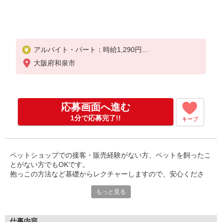
アルバイト・パート：時給1,290円
※研修期間6ヶ月は時給1,270円（研修期間は習熟度
大阪府和泉市
により変動）
※学生の方は時給1,270円
※残業代全額支給、別途交通費支給
応募画面へ進む
◆月給制アルバイトの準社員登用制度アリ！◆
試用期間終了後、条件を満たした方は月給制アルバ
1分で応募完了!!
キープ
イト勤務も可能です！たくさん働きたい方は必見で
す♪
※月給制のアルバイト（準社員）とは…？
雇用形態はアルバイトですが給与は安定の月給制！
ペットショップでの接客・販売経験がない方、ペットを飼ったこ
月給＝時給×165時間分♪
とがない方でもOKです。
抱っこの方法など基礎からレクチャーしますので、安心くださ
い。
もっと見る
ペットケアだけでなく、接客やアフターフォローについても力を
入れていますので
お仕事しながらさまざまなスキルが身に付きます。
仕事内容