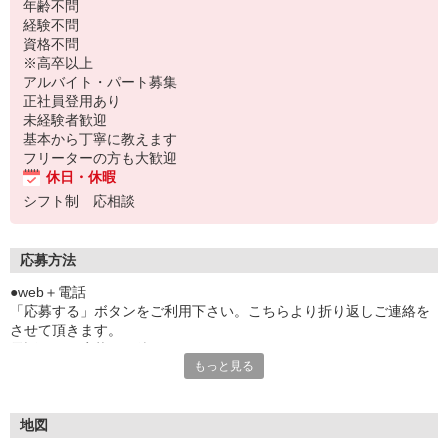
年齢不問
経験不問
資格不問
※高卒以上
アルバイト・パート募集
正社員登用あり
未経験者歓迎
基本から丁寧に教えます
フリーターの方も大歓迎
休日・休暇
シフト制 応相談
応募方法
●web＋電話
「応募する」ボタンをご利用下さい。こちらより折り返しご連絡を
させて頂きます。
電話でのご応募もお待ちしております。
もっと見る
●自社HP採用ページより
▼弊社ホームページよりご応募下さい。
https://job-gear.net/ahbjpn/
地図