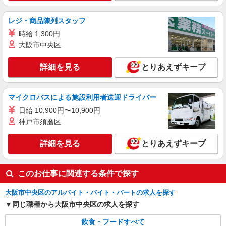
詳細を見る
キープ
レジ・商品陳列スタッフ
アルバイト
パート
時給 1,300円
FRESHNESS BURGER もりのみやキューズモール店
大阪市中央区
製造、販売スタッフ
アルバイト・パート：時給1,200円以上
詳細を見る
とりあえずキープ
大阪府大阪市中央区森ノ宮中央2丁目1-70 もり
のみやキューズモールBASE 2F
マイクロバスによる施設利用者送迎ドライバー
詳細を見る
キープ
日給 10,900円〜10,900円
神戸市須磨区
アルバイト
パート
コスコクレープ もりのみやキューズモール店
詳細を見る
とりあえずキープ
レジ調理スタッフ
アルバイト・パート： 平日／時給1,200円 土
日祝日／時給1,300円 ※研修期間50時間から250時
このお仕事に関連する条件で探す
間 時給1,177円 ※経験、能力により変更あり
大阪府大阪市中央区森ノ宮中央2丁目1-70 もり
大阪市中央区のアルバイト・バイト・パートの求人を探す
のみやキューズモールBASE 1F
同じ職種から大阪市中央区の求人を探す
詳細を見る
キープ
飲食・フードすべて