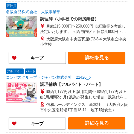
正社員
名阪食品株式会社 大阪事業部
調理師（小学校での厨房業務）
月給215,000円〜250,000円 ※経験等を考慮し
決定いたします。 ＜給与内訳＞ 日額4,800円・
20.5日ベース（年間勤務日数215日） 職務手当
大阪府大阪市中央区瓦屋町2-8-4 大阪市立中央
95,600円〜101,000円 皆勤手当 栄養士 3,000
小学校
円/調理師 5,000円 役職手当 主 任 10,000円/
副主任 5,000円
詳細を見る
キープ
アルバイト
パート
コンパスグループ・ジャパン株式会社 21426_p
調理補助【アルバイト・パート】
時給1,177円以上 試用期間中 時給1,177円以上
(試用期間2ヶ月) 残業が発生した場合、残業代を1
分単位で別途支給します。
信和ホールディングス 新本社 （大阪府大阪
市中央区南船場1丁目18-11 地下1階食堂）
詳細を見る
キープ