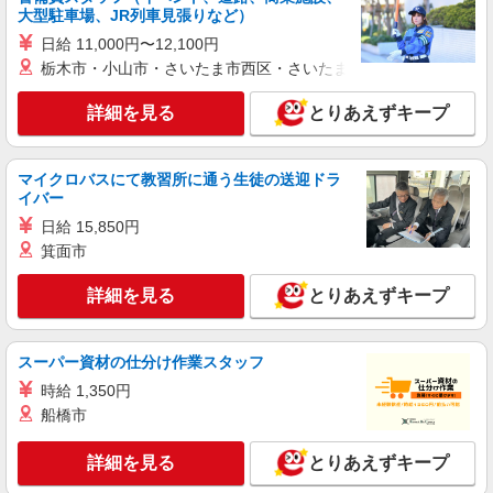
大阪府大阪市中央区難波5-1-18（高島屋大阪店
大型駐車場、JR列車見張りなど）
内） なんばダイニングメゾン
日給 11,000円〜12,100円
栃木市・小山市・さいたま市西区・さいたま市岩槻区・久喜市・
詳細を見る
キープ
詳細を見る
とりあえずキープ
アルバイト
パート
契約社員
牛たんと和牛焼き 青葉苑 なんばダイニングメゾン
ホール、キッチンスタッフ
マイクロバスにて教習所に通う生徒の送迎ドラ
アルバイト・パート・契約社員：時給1,250円
イバー
※試用期間50〜100時間は1,200円 ※経験・能力に
日給 15,850円
より優遇します。
大阪府大阪市中央区難波5-1-18（高島屋大阪店
箕面市
内） なんばダイニングメゾン
詳細を見る
とりあえずキープ
詳細を見る
キープ
スーパー資材の仕分け作業スタッフ
アルバイト
九志焼亭 本店 なんばダイニングメゾン
時給 1,350円
ホールスタッフ
船橋市
アルバイト：時給1,300円 ※試用期間約100時
間は1,260円
詳細を見る
とりあえずキープ
大阪府大阪市中央区難波5-1-18（高島屋大阪店