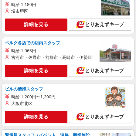
時給 1,180円
ホール・キッチン
堺市堺区
アルバイト：時給1,180円〜1,250円
大阪府大阪市中央区南船場 クリスタ長堀
詳細を見る
とりあえずキープ
詳細を見る
キープ
ベルク各店での店内スタッフ
アルバイト
時給 1,065円
ビストロカラト なんばダイニングメゾン
古河市・佐野市・前橋市・高崎市・伊勢崎市・太田市・館林市・
サービススタッフ
アルバイト：時給1,200円
詳細を見る
とりあえずキープ
大阪府大阪市中央区難波5-1-18（高島屋大阪店
内） なんばダイニングメゾン
ビルの清掃スタッフ
詳細を見る
キープ
時給 1,200円〜1,200円
大阪市北区
アルバイト
パート
美々卯 なんばダイニングメゾン
詳細を見る
とりあえずキープ
［1］接客 （a）昼 （b）夜 ［2］調理補助
アルバイト・パート：時給1,300円
警備員スタッフ（イベント、道路、商業施設、