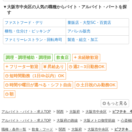
交通費支給
社割・特典あり
大阪市中央区の人気の職種からバイト・アルバイト・パートを探
社員登用あり
す
同じ職種から求人を探す
ファストフード・デリ
量販店・大型SC・百貨店
飲食・フード
梱包・仕分け・ピッキング
アパレル販売
調理・調理補助・調理師
ファミリーレストラン・回転寿司
製造・組立・加工
同じ特徴から求人を探す
調理・調理補助・調理師
飲食店
未経験歓迎
未経験歓迎
週2～3日勤務OK
フリーター歓迎
昇給あり
週2～3日勤務OK
短時間勤務（1日4h以内）OK
交通費支給
短時間勤務（1日4h以内）OK
社員登用あり
時間や曜日が選べる・シフト自由
土日祝のみ勤務OK
朝
もっと見る
アルバイト・バイト・求人TOP
関西
大阪府
大阪市中央区
ビフテキ 
アルバイト・バイト・求人TOP
大阪府の路線
大阪メトロ御堂筋線
心斎橋
職種・条件一覧
飲食・フード
関西
大阪府
大阪市中央区
ビフテキ 