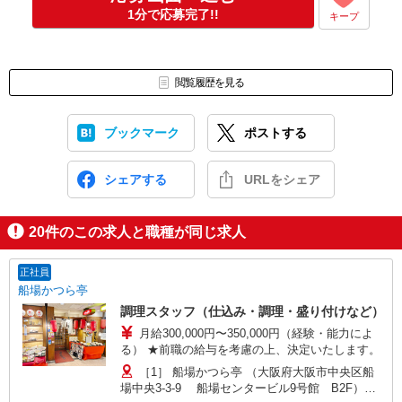
1分で応募完了!!
キープ
閲覧履歴を見る
ブックマーク
ポストする
シェアする
URLをシェア
20
件のこの求人と職種が同じ求人
正社員
船場かつら亭
調理スタッフ（仕込み・調理・盛り付けなど）
月給300,000円〜350,000円（経験・能力によ
る） ★前職の給与を考慮の上、決定いたします。
［1］ 船場かつら亭 （大阪府大阪市中央区船
場中央3-3-9 船場センタービル9号館 B2F）