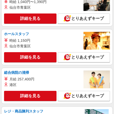
時給 1,040円〜1,390円
さち福や
仙台市青葉区
キッチン・ホールスタッフ
アルバイト・パート：時給1,300円〜 ※試用期
詳細を見る
とりあえずキープ
間100時間は1,177円 ※経験・能力により優遇しま
す
大阪府大阪市中央区南船場 クリスタ長堀
ホールスタッフ
詳細を見る
キープ
時給 1,150円
仙台市青葉区
アルバイト
まぐろ屋 ゑびす なんばダイニングメゾン
詳細を見る
とりあえずキープ
ホール・キッチン
アルバイト：時給1,200円〜 ※試用期間1ヶ月
総合病院の清掃
間は1,177円 ※経験・能力により優遇します。
月給 257,400円
大阪府大阪市中央区難波5-1-18（高島屋大阪店
内） なんばダイニングメゾン
港区
詳細を見る
キープ
詳細を見る
とりあえずキープ
アルバイト
レジ・商品陳列スタッフ
鶴橋 風月