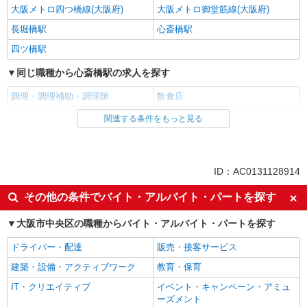
大阪メトロ四つ橋線(大阪府)
大阪メトロ御堂筋線(大阪府)
長堀橋駅
心斎橋駅
四ツ橋駅
同じ職種から心斎橋駅の求人を探す
調理・調理補助・調理師
飲食店
関連する条件をもっと見る
同じ雇用形態から心斎橋駅の求人を探す
アルバイト
パート
同じ特徴から心斎橋駅の求人を探す
ID：AC0131128914
未経験歓迎
フリーター歓迎
その他の条件でバイト・アルバイト・パートを探す
昇給あり
週2～3日勤務OK
大阪市中央区の職種からバイト・アルバイト・パートを探す
短時間勤務（1日4h以内）OK
時間や曜日が選べる・シフト自由
ドライバー・配達
販売・接客サービス
土日祝のみ勤務OK
朝
建築・設備・アクティブワーク
教育・保育
昼
夕方
IT・クリエイティブ
イベント・キャンペーン・アミュ
夜
禁煙・分煙
ーズメント