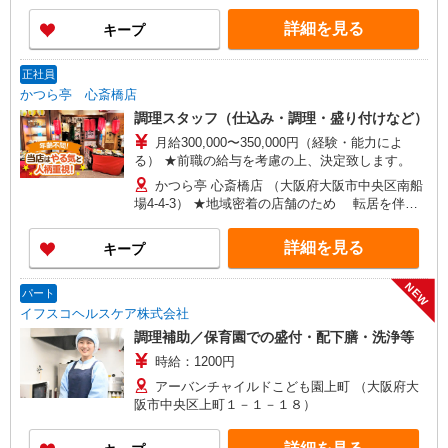
［2］ かつら亭 心斎橋店 （大阪府大阪市中央区
南船場4-4-3） ［3］ まどもあぜる 本町店 （大
詳細を見る
キープ
阪府大阪市中央区船場中央2-1-4 船場センタービ
ル4号館 B2F） ★地域密着の店舗のため 転居
を伴う転勤などはございません
正社員
かつら亭 心斎橋店
調理スタッフ（仕込み・調理・盛り付けなど）
月給300,000〜350,000円（経験・能力によ
る） ★前職の給与を考慮の上、決定致します。
かつら亭 心斎橋店 （大阪府大阪市中央区南船
場4-4-3） ★地域密着の店舗のため 転居を伴う
転勤などはございません
詳細を見る
キープ
NEW
パート
イフスコヘルスケア株式会社
調理補助／保育園での盛付・配下膳・洗浄等
時給：1200円
アーバンチャイルドこども園上町 （大阪府大
阪市中央区上町１－１－１８）