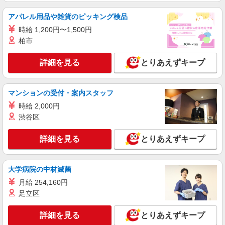
内） なんばダイニングメゾン
アパレル用品や雑貨のピッキング検品
詳細を見る
キープ
時給 1,200円〜1,500円
柏市
アルバイト
パート
契約社員
ラケル
詳細を見る
とりあえずキープ
ホール・キッチンスタッフ
アルバイト・パート・契約社員：時給1,320
マンションの受付・案内スタッフ
円〜
時給 2,000円
大阪府大阪市中央区南船場 クリスタ長堀
渋谷区
詳細を見る
キープ
詳細を見る
とりあえずキープ
アルバイト
昆布のわだち なんばダイニングメゾン
大学病院の中材滅菌
接客、調理
月給 254,160円
アルバイト：時給1,200円
足立区
大阪府大阪市中央区難波5-1-18（高島屋大阪店
内） なんばダイニングメゾン
詳細を見る
とりあえずキープ