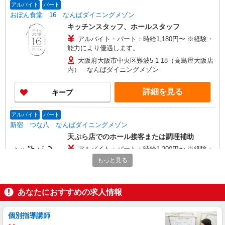
アルバイト
パート
おぼん食堂 16 なんばダイニングメゾン
キッチンスタッフ、ホールスタッフ
アルバイト・パート：時給1,180円〜 ※経験・
能力により優遇します。
大阪府大阪市中央区難波5-1-18（高島屋大阪店
内） なんばダイニングメゾン
詳細を見る
キープ
アルバイト
パート
新宿 つな八 なんばダイニングメゾン
天ぷら店でのホール接客または調理補助
アルバイト・パート：時給1,200円〜 ※経験・
能力により優遇します。
もっと見る
大阪府大阪市中央区難波5-1-18（高島屋大阪店
内） なんばダイニングメゾン
あなたにおすすめの求人情報
詳細を見る
キープ
個別指導講師
アルバイト
パート