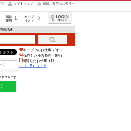
質問
サイトマップ
掲載ご希望のお客様へ
閲覧
キープ
1
0
履歴
リスト
ログイン
人情報詳細
キープ中のお仕事（0件）
保存した検索条件（
0
件）
閲覧したお仕事（1件）
ープ
レゴ（R）ストア
の最新情報です
む