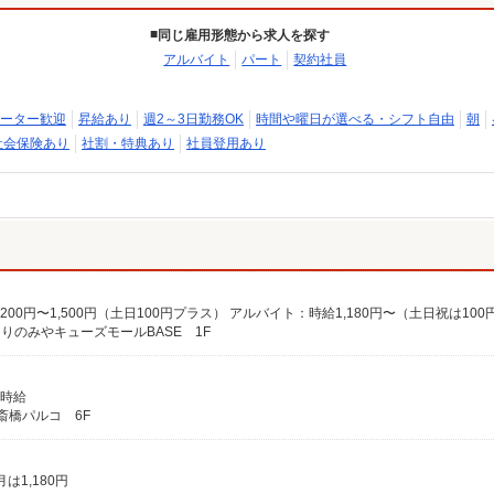
同じ雇用形態から求人を探す
アルバイト
パート
契約社員
ーター歓迎
昇給あり
週2～3日勤務OK
時間や曜日が選べる・シフト自由
朝
社会保険あり
社割・特典あり
社員登用あり
もりのみやキューズモールBASE 1F
同時給
斎橋パルコ 6F
は1,180円