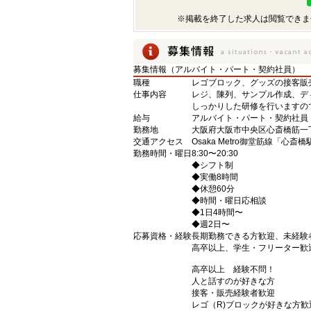
※掲載を終了した求人は閲覧できま
募集情報（アルバイト・パート・契約社員）
職種
レゴブロック、グッズの接客販
仕事内容
レジ、陳列、サンプル作成、デ
しっかりした研修を行いますの
給与
アルバイト・パート・契約社員：時
勤務地
大阪府大阪市中央区心斎橋筋一丁
交通アクセス
Osaka Metro御堂筋線「心
勤務時間・曜日
8:30〜20:30
◆シフト制
◆実働8時間
◆休憩60分
◆時間・曜日応相談
◆1日4時間〜
◆週2日〜
応募資格・経験
長期勤務できる方歓迎、未経験
高卒以上、学生・フリーター歓
高卒以上 経験不問！
人と話すのが好きな方
接客・販売経験者歓迎
レゴ（R)ブロックが好きな方