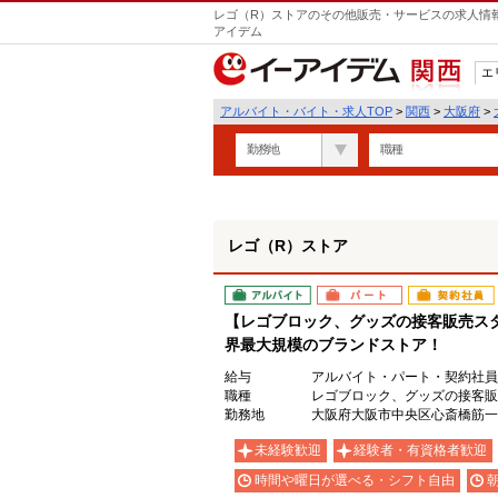
レゴ（R）ストアのその他販売・サービスの求人情報
アイデム
エ
関西
アルバイト・バイト・求人TOP
>
関西
>
大阪府
>
勤務地
職種
レゴ（R）ストア
アルバイト
パート
契約社員
【レゴブロック、グッズの接客販売ス
界最大規模のブランドストア！
給与
アルバイト・パート・契約社員：
職種
レゴブロック、グッズの接客販
勤務地
大阪府大阪市中央区心斎橋筋一丁
未経験歓迎
経験者・有資格者歓迎
時間や曜日が選べる・シフト自由