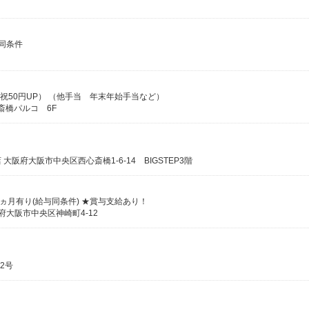
は同条件
日祝50円UP） （他手当 年末年始手当など）
斎橋パルコ 6F
府大阪市中央区西心斎橋1-6-14 BIGSTEP3階
6ヵ月有り(給与同条件) ★賞与支給あり！
大阪府大阪市中央区神崎町4-12
）
2号
）