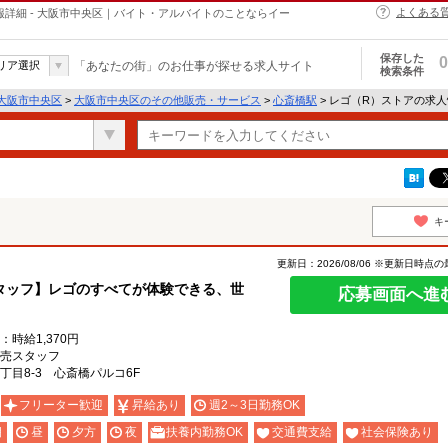
よくある
詳細 - 大阪市中央区｜バイト・アルバイトのことならイー
保存した
0
リア選択
「あなたの街」のお仕事が探せる求人サイト
検索条件
大阪市中央区
>
大阪市中央区のその他販売・サービス
>
心斎橋駅
> レゴ（R）ストアの求
キ
更新日：2026/08/06 ※更新日時点
タッフ】レゴのすべてが体験できる、世
応募画面へ進
時給1,370円
売スタッフ
目8-3 心斎橋パルコ6F
フリーター歓迎
昇給あり
週2～3日勤務OK
朝
昼
夕方
夜
扶養内勤務OK
交通費支給
社会保険あり