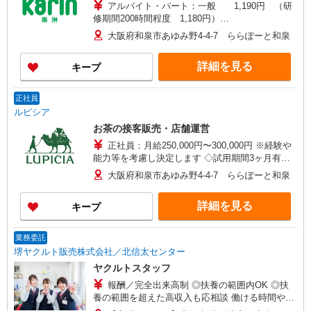
アルバイト・パート：一般 1,190円 （研
修期間200時間程度 1,180円）
高校生 1,190円 （研修期
大阪府和泉市あゆみ野4-4-7 ららぽーと和泉
間200時間程度 1,180円） ◎当社では人事評価に
よる等級制度を採用しています。 仕事を通じて能
詳細を見る
キープ
を高め、等級が上がることで昇給になり、あなた
の頑張りが給与に反映されます。
正社員
ルピシア
お茶の接客販売・店舗運営
正社員：月給250,000円〜300,000円 ※経験や
能力等を考慮し決定します ◇試用期間3ヶ月有
（試用期間中に更新テスト有 給与同条件） ◇新
大阪府和泉市あゆみ野4-4-7 ららぽーと和泉
人研修4日間有
詳細を見る
キープ
業務委託
堺ヤクルト販売株式会社／北信太センター
ヤクルトスタッフ
報酬／完全出来高制 ◎扶養の範囲内OK ◎扶
養の範囲を超えた高収入も応相談 働ける時間や環
境に合わせて最大限に考慮します。 初めての方・