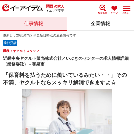
関西
の求人
▼エリア変更
仕事情報
企業情報
更新日：2026/07/27 ※更新日時点の最新情報です
業務委託
職種：ヤクルトスタッフ
近畿中央ヤクルト販売株式会社／いぶきのセンターの求人情報詳細
（業務委託） - 和泉市
「保育料を払うために働いているみたい・・」その
不満、ヤクルトならスッキリ解消できますよ☆