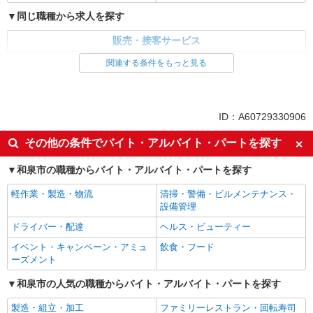
同じ職種から求人を探す
販売・接客サービス
食品・試食販売
関連する条件をもっと見る
ドライバー・配達
同じ特徴から求人を探す
ID：A60729330906
未経験歓迎
ミドル（40代～）活躍中
その他の条件でバイト・アルバイト・パートを探す
土日祝休み
週2～3日勤務OK
和泉市の職種からバイト・アルバイト・パートを探す
上場企業・上場企業のグループ会
扶養内勤務OK
社
軽作業・製造・物流
清掃・警備・ビルメンテナンス・
交通費支給
社員登用あり
設備管理
ドライバー・配達
ヘルス・ビューティー
イベント・キャンペーン・アミュ
飲食・フード
ーズメント
和泉市の人気の職種からバイト・アルバイト・パートを探す
製造・組立・加工
ファミリーレストラン・回転寿司