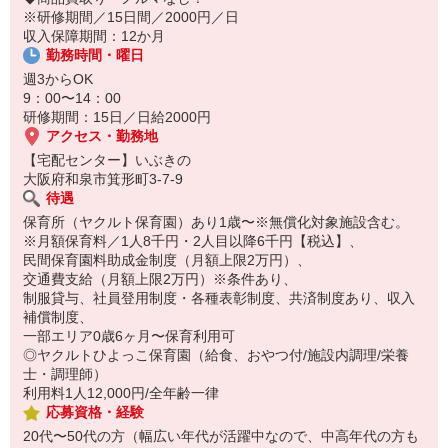
14:30お仕事修了
※研修期間／15日間／2000円／日
保育所にお子さまを迎えに行って帰宅
収入保障期間：12か月
勤務時間・曜日
☆ココがPoint☆
・職場の近くに保育所（保育園、幼稚園、託児所）があるから、送
週3からOK
り迎えの時間の心配がいりません！
9：00〜14：00
・保育料補助制度があります！
研修期間：15日／日給2000円
・家事・夕食の支度なども余裕をもってできます！
アクセス・勤務地
【宅配センター】いぶきの
大阪府和泉市箕形町3-7-9
待遇
保育所（ヤクルト保育園）あり1歳〜※無償化対象施設含む。
※月額保育料／1人8千円・2人目以降6千円【税込】、
民間保育園料助成金制度（月額上限2万円）、
交通費支給（月額上限2万円）※条件あり、
制服貸与、社員登用制度・各種表彰制度、共済制度あり、収入
補償制度、
一部エリア0歳6ヶ月〜保育利用可
◎ヤクルトひよっこ保育園（給食、おやつ付/施設内調理/栄養
士・調理師）
利用料1人12,000円/全年齢一律
応募資格・経験
20代〜50代の方（幅広い年代が活躍中なので、中高年代の方も