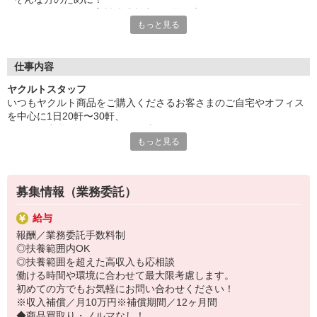
ヤクルトでは≪保育料助成制度≫を取り入れ、
もっと見る
一般の保育園に子どもを預けている方をバックアップ◎
頑張って働いた収入の中から、
少しでも家計の足しに、ママのお小遣いに♪ を応援します！
仕事内容
◆家庭と両立可能な短時間勤務
ヤクルトスタッフ
◆急なお休みにもスタッフ同士で快くフォロー
いつもヤクルト商品をご購入くださるお客さまのご自宅やオフィス
を中心に1日20軒〜30軒、
など、働くママの多いヤクルトならではの
ヤクルト商品をお届けするお仕事です。
充実した環境を整え、
もっと見る
商品を通じてお客さまとふれあう楽しさ、健康的な生活にお役立ち
仕事×育児のお悩みをスッキリ解決に導きます☆
できる喜び。
ヤクルトスタッフのお仕事は、たくさんのヤリガイにあふれていま
す！
募集情報（業務委託）
〜ヤクルトスタッフの1日〜
給与
2児の母として仕事と家庭の両立をしているHさん。
報酬／業務委託手数料制
実際のワークスタイルを、一例としてご紹介いたします！
◎扶養範囲内OK
※時間は地域によって異なります。
◎扶養範囲を超えた高収入も応相談
8:10 保育所にお子さまをお預け
働ける時間や環境に合わせて最大限考慮します。
8:20 宅配センターに到着、お届けの準備
初めての方でもお気軽にお問い合わせください！
8:30 朝礼が終わったら出発
※収入補償／月10万円※補償期間／12ヶ月間
13:00 お届け修了、翌日準備、集計作業
◆商品買取り・ノルマなし！