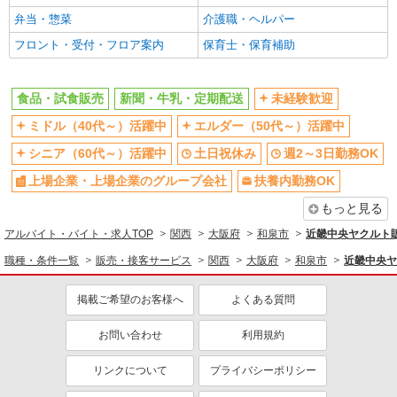
弁当・惣菜
介護職・ヘルパー
フロント・受付・フロア案内
保育士・保育補助
食品・試食販売
新聞・牛乳・定期配送
未経験歓迎
ミドル（40代～）活躍中
エルダー（50代～）活躍中
シニア（60代～）活躍中
土日祝休み
週2～3日勤務OK
上場企業・上場企業のグループ会社
扶養内勤務OK
もっと見る
アルバイト・バイト・求人TOP
関西
大阪府
和泉市
近畿中央ヤクルト
職種・条件一覧
販売・接客サービス
関西
大阪府
和泉市
近畿中央ヤ
掲載ご希望のお客様へ
よくある質問
お問い合わせ
利用規約
リンクについて
プライバシーポリシー