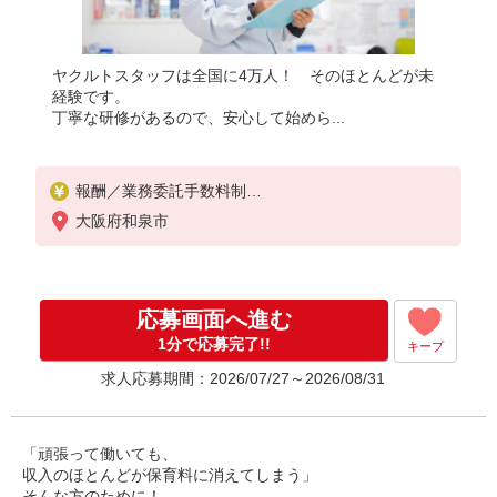
ヤクルトスタッフは全国に4万人！ そのほとんどが未
経験です。
丁寧な研修があるので、安心して始めら...
報酬／業務委託手数料制
◎扶養範囲内OK
大阪府和泉市
◎扶養範囲を超えた高収入も応相談
働ける時間や環境に合わせて最大限考慮します。
初めての方でもお気軽にお問い合わせください！
※収入補償／月10万円※補償期間／12ヶ月間
応募画面へ進む
◆商品買取り・ノルマなし！
※研修期間／15日間／2000円／日
1分で応募完了!!
キープ
収入保障期間：12か月
求人応募期間：2026/07/27～2026/08/31
「頑張って働いても、
収入のほとんどが保育料に消えてしまう」
そんな方のために！