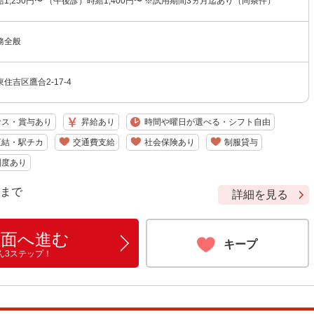
1,250円〜 （午後診）時給1,400円〜 ※試用期間3ヵ月迄あり（同条件）
務全般
住吉区鷹合2-17-4
ナス・賞与あり
昇給あり
時間や曜日が選べる・シフト自由
直結・駅チカ
交通費支給
社会保険あり
制服貸与
制度あり
9 まで
詳細を見る
画面へ進む
キープ
ん3ステップ！