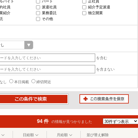
ルバイト
パート
正社員
約社員
派遣社員
紹介予定派遣
業紹介
業務委託
独立開業
託
その他
を含む
を含まない
なし
本日掲載
締切間近
この検索条件を保存
条件で検索
94 件
の情報が見つかりました
日給順
月給順
並び替え解除