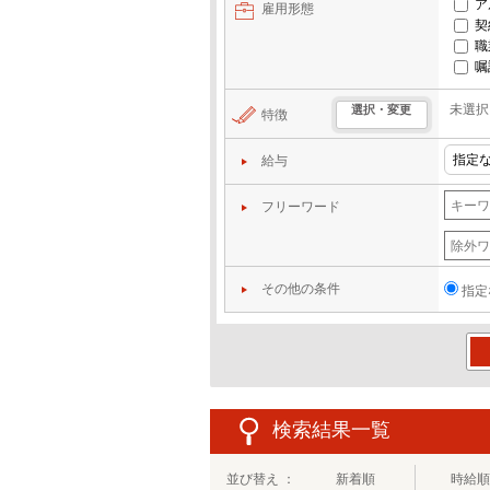
ア
雇用形態
契
職
嘱
未選択
選択・変更
特徴
給与
フリーワード
その他の条件
指定
この
検索結果一覧
並び替え ：
新着順
時給順