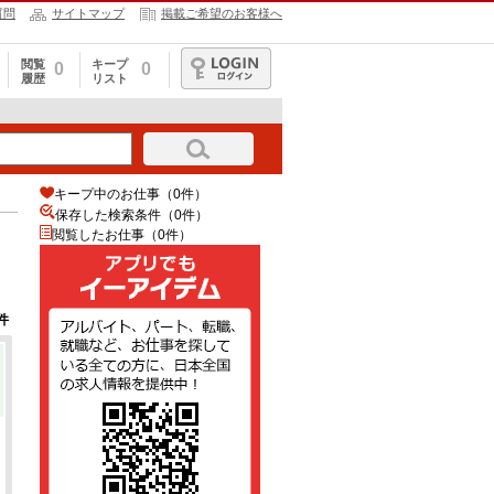
質問
サイトマップ
掲載ご希望のお客様へ
閲覧
キープ
0
0
履歴
リスト
ログイン
キープ中のお仕事（0件）
保存した検索条件（
0
件）
閲覧したお仕事（0件）
件