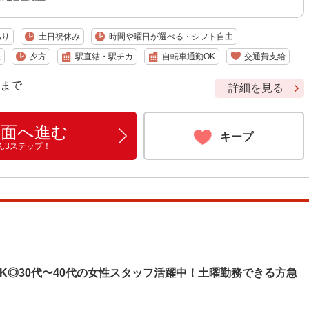
あり
土日祝休み
時間や曜日が選べる・シフト自由
昼
夕方
駅直結・駅チカ
自転車通勤OK
交通費支給
9 まで
詳細を見る
画面へ進む
キープ
ん3ステップ！
OK◎30代〜40代の女性スタッフ活躍中！土曜勤務できる方急