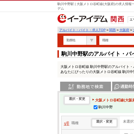
駒川中野駅 | 大阪メトロ谷町線(大阪府)の求人情
デム
エ
関西
アルバイト・バイト・求人TOP
>
関西
>
大阪府
>
勤務地
職種
駒川中野駅のアルバイト・バ
大阪メトロ谷町線 駒川中野駅のアルバイト
あなたにぴったりの大阪メトロ谷町線 駒川
勤務地で検索
通勤時間・区
選択・変更
大阪メトロ谷町線(大阪府
駒川中野
未選択
選択・変更
職種