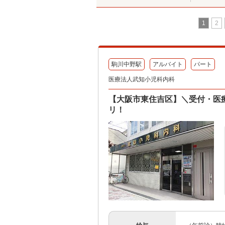
1
2
駒川中野駅
アルバイト
パート
医療法人武知小児科内科
【大阪市東住吉区】＼受付・医
リ！