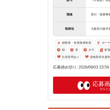
給与
（午前診）時給
職種
受付・医療事
勤務地
大阪府大阪市東
経験者・有資格者歓迎
ボー
朝
昼
夕方
駅
社員登用あり
資格取得支援
応募締め切り: 2026/09/03 23:5
応募
かんた