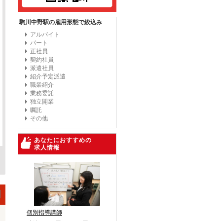
駒川中野駅の雇用形態で絞込み
アルバイト
パート
正社員
契約社員
派遣社員
紹介予定派遣
職業紹介
業務委託
独立開業
嘱託
その他
あなたにおすすめの
求人情報
個別指導講師