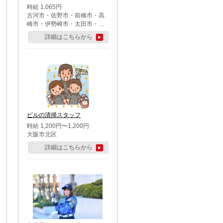
時給 1,065円
古河市・佐野市・前橋市・高
崎市・伊勢崎市・太田市・館
林市・藤岡市・大泉町・さい
詳細はこちらから
たま市北区・川越市・熊谷
市・行田市・秩父市・所沢
市・飯能市・東松山市・坂戸
市・鶴ケ島市・千葉市中央
区・市川市・松戸市・習志野
市・柏市・流山市・八千代
市・足立区・江戸川区・八王
子市・町田市
ビルの清掃スタッフ
時給 1,200円〜1,200円
大阪市北区
詳細はこちらから