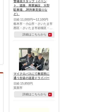
警備員スタッフ（イベン
ト、道路、商業施設、大型
駐車場、JR列車見張りな
ど）
日給 11,000円〜12,100円
栃木市・小山市・さいたま市
西区・さいたま市岩槻区・久
喜市・蓮田市
詳細はこちらから
マイクロバスにて教習所に
通う生徒の送迎ドライバー
日給 15,850円
箕面市
詳細はこちらから