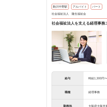
駒川中野駅
アルバイト
パート
社会福祉法人 隆生福祉会
社会福祉法人を支える経理事務ス
給与
時給1,300円
職種
経理事務
勤務地
大阪府大阪市東